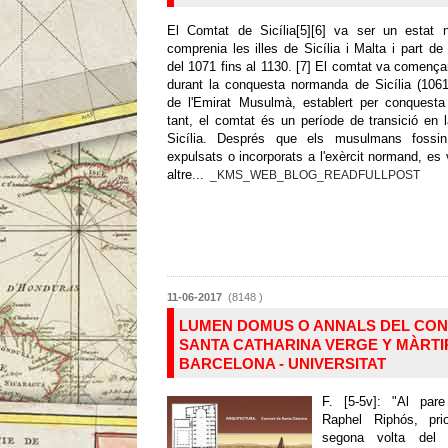
El Comtat de Sicília[5][6] va ser un estat
comprenia les illes de Sicília i Malta i part de
del 1071 fins al 1130. [7] El comtat va comença
durant la conquesta normanda de Sicília (1061
de l'Emirat Musulmà, establert per conquesta
tant, el comtat és un període de transició en l
Sicília. Després que els musulmans fossin
expulsats o incorporats a l'exèrcit normand, es 
altre...
_KMS_WEB_BLOG_READFULLPOST
11-06-2017
(8148 )
LUMEN DOMUS O ANNALS DEL CON
SANTA CATHARINA VERGE Y MÀRTI
BARCELONA - UNIVERSITAT
F. [5-5v]: "Al par
Raphel Riphós, pri
segona volta del