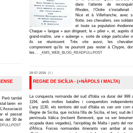
dans l’attente de reconquéri
Rhodes, l’Ordre s’installerait
Nice et à Villefranche, avec s
flotte, ses chevaliers, ses soldat
et toute sa population rhodienn
Chaque « langue » aun dirigeant, le « pilier », et, auprès 
grand-maître, une « auberge », sorte de siège particulier 
ils se réunissent. Très vite aussi, les chevalier
comprennent qu’ils ne pourront pas rester à Chypre, do
les...
_KMS_WEB_BLOG_READFULLPOST
28-07-2026
(0 )
SENSE
REGNE DE SICÍLIA - (+NÀPOLS I MALTA)
La conquesta normanda del sud d'Itàlia va durar del 999 
a. Però també
1194, amb moltes batalles i conqueridors independents
stal·laren en
L'any 1130, els territoris del sud d'Itàlia es van unir com 
 L’Associació
Regne de Sicília, que incloïa l'illa de Sicília, el terç sud de 
ar el passat
península Itàlica (incloent Benevent, que va ser breume
as del 30 de
ocupada dues vegades), l'arxipèlag de Malta i parts del no
DFULLPOST
d'Àfrica. Forces normandes itinerants van arribar al s