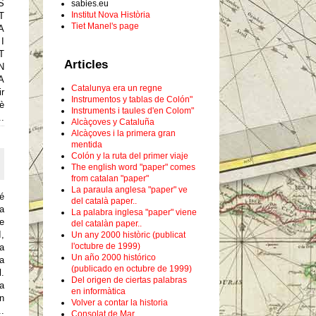
S
sabies.eu
Institut Nova Història
T
Tiet Manel's page
A
I
T
Articles
N
A
Catalunya era un regne
r
Instrumentos y tablas de Colón"
è
Instruments i taules d'en Colom"
.
Alcàçoves y Cataluña
Alcàçoves i la primera gran
mentida
Colón y la ruta del primer viaje
The english word "paper" comes
from catalan "paper"
La paraula anglesa "paper" ve
é
del català paper..
a
La palabra inglesa "paper" viene
de
del catalàn paper..
I,
Un any 2000 històric (publicat
l'octubre de 1999)
a
Un año 2000 histórico
la
(publicado en octubre de 1999)
.
Del origen de ciertas palabras
a
en informàtica
en
Volver a contar la historia
..
Consolat de Mar