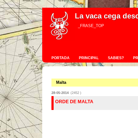
La vaca cega des
_FRASE_TOP
PORTADA
PRINCIPAL
SABIES?
P
Malta
28-05-2014
(2452 )
ORDE DE MALTA