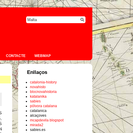
CONTACTE
WEBMAP
Enllaços
catalonia-history
novahisto
blocnovahistoria
katalanika
sabies
pólvora catalana
catalanica
S
alcaçoves
,
mcapdevila blogspot
S
mirada2
N
sabies.es