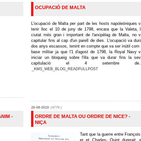
OCUPACIÓ DE MALTA
L'ocupació de Malta per part de les hosts napoleòniques 
tenir lloc el 10 de juny de 1798, encara que la Valeta, 
ciutat més gran i important de l'arxipèlag de Malta, no 
capitular fins al cap d'un parell de dies. L'ocupació va dur
dos anys escassos, tenint en compte que va ser inútil com
base militar ja que l'1 d'agost de 1798, la Royal Navy 
iniciar un bloqueig sobre l'illa que va durar fins la se
capitulació el 4 setembre de..
_KMS_WEB_BLOG_READFULLPOST
26-08-2019
(4779 )
NIM -
ORDRE DE MALTA OU ORDRE DE NICE? -
NIÇA
Tant que la guerre entre François
er et Charles- Quint durerait, 