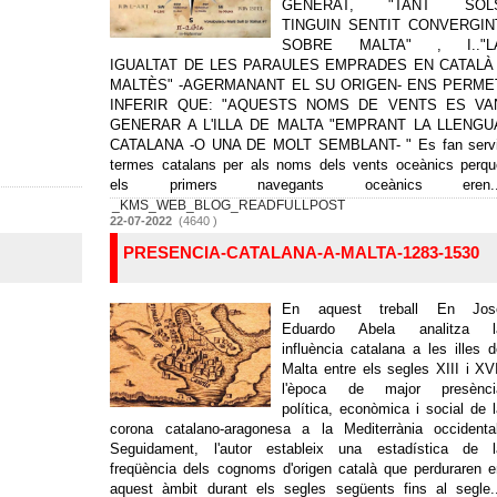
GENERAT, "TANT SOL
TINGUIN SENTIT CONVERGIN
SOBRE MALTA" , I.."L
IGUALTAT DE LES PARAULES EMPRADES EN CATALÀ 
MALTÈS" -AGERMANANT EL SU ORIGEN- ENS PERME
INFERIR QUE: "AQUESTS NOMS DE VENTS ES VA
GENERAR A L'ILLA DE MALTA "EMPRANT LA LLENGU
CATALANA -O UNA DE MOLT SEMBLANT- " Es fan servi
termes catalans per als noms dels vents oceànics perqu
els primers navegants oceànics eren..
_KMS_WEB_BLOG_READFULLPOST
22-07-2022
(4640 )
PRESENCIA-CATALANA-A-MALTA-1283-1530
En aquest treball En Jos
Eduardo Abela analitza l
influència catalana a les illes 
Malta entre els segles XIII i XV
l'època de major presènci
política, econòmica i social de 
corona catalano-aragonesa a la Mediterrània occidental
Seguidament, l'autor estableix una estadística de l
freqüència dels cognoms d'origen català que perduraren 
aquest àmbit durant els segles següents fins al segle.