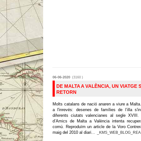
06-06-2020
(3160 )
DE MALTA A VALÈNCIA, UN VIATGE 
RETORN
Molts catalans de nació anaren a viure a Malt
a l'inrevés: desenes de famílies de l’illa s'in
diferents ciutats valencianes al segle XVIII.
d’Amics de Malta a València intenta recuper
comú. Reproduïm un article de la Voro Contrer
maig del 2010 al diari...
_KMS_WEB_BLOG_REA