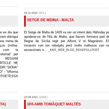
04-11-2024
(871 )
SETGE DE MDINA - MALTA
n es diu que
El Setge de Malta de 1429 va ser un intent dels Hàfsidas p
vien obtingut
apoderar-se de l'illa de Malta, que llavors formava part d
una mena de
Regne de Sicília regit per Alfons V el Magnànim. El
os (militar,
invasors van ser rebutjats però molts maltesos van se
s) com la
assassinats o...
_KMS_WEB_BLOG_READFULLPOST
retornat" per
REGIAM
ARTICLE HE
DIR "DONA"
 - "tifforma
a- POETESSA
23-08-2021
(2249 )
TA)
1PA AMB TOMÀQUET MALTÈS