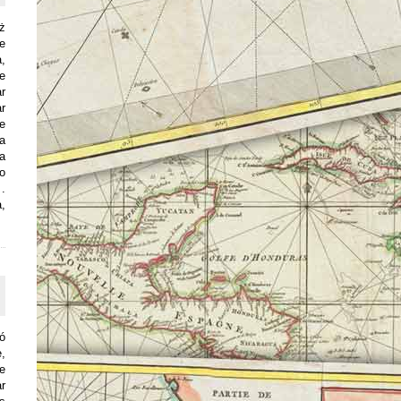
bż
de
,
e
ar
r
de
a
pa
o
 .
,
ó
e,
e
ar