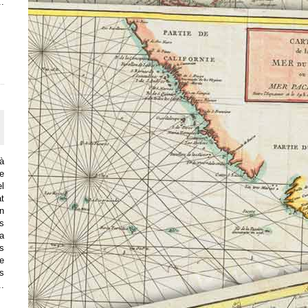
..
là
de
l
t
n
s
na
os
le
s
..