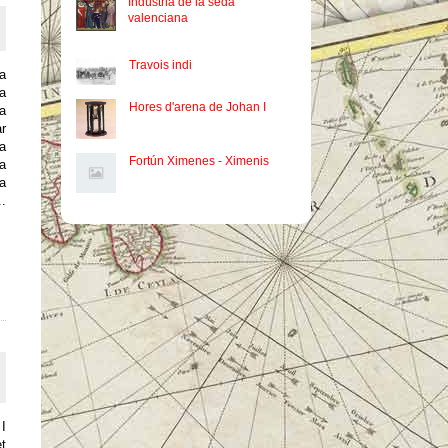
Indústria de la seda
valenciana
Travois indi
va
la
Hores d'arena de Johan I
va
ar
 a
Fortún Ximenes - Ximenis
va
va
.
 I
et