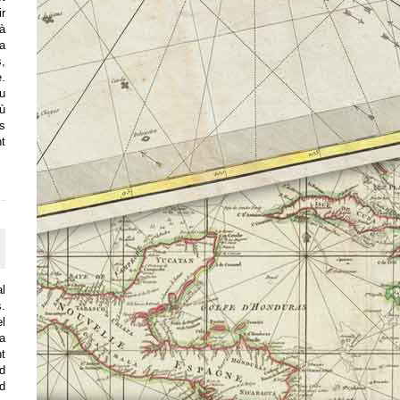
r
 à
a
s,
e.
du
où
s
nt
al
.
el
la
nt
rd
ud