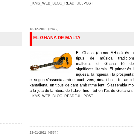
_KMS_WEB_BLOG_READFULLPOST
18-12-2018
(3946 )
EL GHANA DE MALTA
El Ghana (/ˈɑːnə/ AH-nə) és u
tipus de música tradiciona
maltesa. el Ghana té do
significats literals. El primer és 
riquesa, la riquesa i la prosperita
el segon s'associa amb el cant, vers, rima i fins i tot amb 
kantaliena, un tipus de cant amb ritme lent. S'assembla mo
a la jota de la ribera de l'Ebre, fins i tot en l'ús de Guitarra i.
_KMS_WEB_BLOG_READFULLPOST
23-01-2011
(4574 )