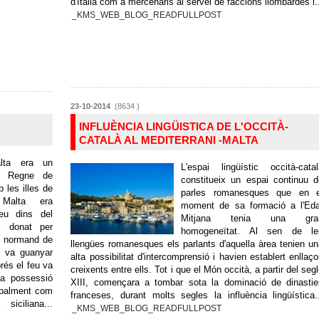
d'Itàlia com a mercenaris al servei de faccions llombardes i.
_KMS_WEB_BLOG_READFULLPOST
23-10-2014
(8634 )
INFLUÈNCIA LINGÜISTICA DE L'OCCITÀ-
CATALÀ AL MEDITERRANI -MALTA
lta era un
L'espai lingüístic occità-cata
el Regne de
constitueix un espai continuu 
b les illes de
parles romanesques que en e
Malta era
moment de sa formació a l'Eda
eu dins del
Mitjana tenia una gra
l donat per
homogeneïtat. Al sen de le
ei normand de
llengües romanesques els parlants d'aquella àrea tenien u
s va guanyar
alta possibilitat d'intercomprensió i havien establert enllaç
rés el feu va
creixents entre ells. Tot i que el Món occità, a partir del seg
a possessió
XIII, començara a tombar sota la dominació de dinastie
cipalment com
franceses, durant molts segles la influència lingüística.
iciliana...
_KMS_WEB_BLOG_READFULLPOST