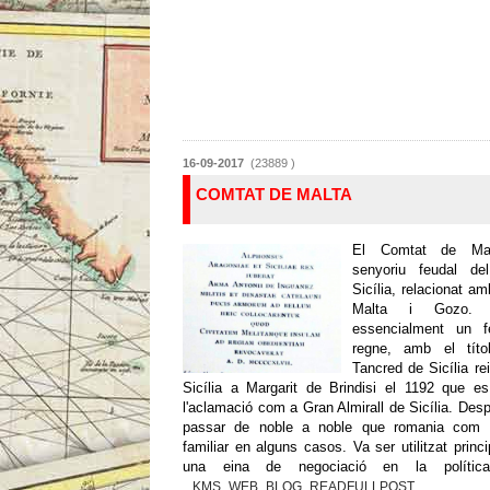
16-09-2017
(23889 )
COMTAT DE MALTA
El Comtat de Ma
senyoriu feudal d
Sicília, relacionat am
Malta i Gozo. 
essencialment un f
regne, amb el títo
Tancred de Sicília r
Sicília a Margarit de Brindisi el 1192 que e
l'aclamació com a Gran Almirall de Sicília. Desp
passar de noble a noble que romania com 
familiar en alguns casos. Va ser utilitzat prin
una eina de negociació en la política s
_KMS_WEB_BLOG_READFULLPOST