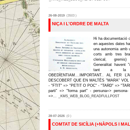
26-08-2019
(3503 )
NIÇA I L'ORDRE DE MALTA
Hi ha documentació o
en aquestes dates ha
una autonomia amb 
corts amb tres braç
clerical, gremi
Generalitat havent "
tant a la 
OBEDÏENTIAM....IMPORTANT.. AL FER L'
DESCOBERT QUE EN MALTÈS "MARA" VOL 
- "FTIT" => "PETIT O POC" - "TARD" => "TARD"
parti" => "forma part" - persuna=> person
=>...
_KMS_WEB_BLOG_READFULLPOST
28-07-2026
(0 )
COMTAT DE SICÍLIA (+NÀPOLS I MAL