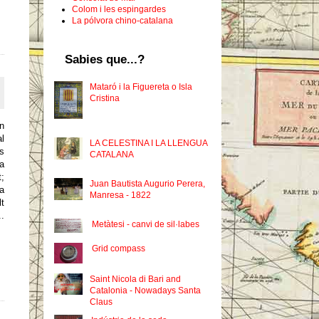
Colom i les espingardes
La pólvora chino-catalana
Sabies que...?
Mataró i la Figuereta o Isla
Cristina
n
l
LA CELESTINA I LA LLENGUA
s
CATALANA
la
t;
Juan Bautista Augurio Perera,
la
Manresa - 1822
lt
..
Metàtesi - canvi de sil·labes
Grid compass
Saint Nicola di Bari and
Catalonia - Nowadays Santa
Claus