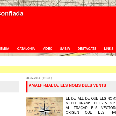
confiada
REMSA
CATALONIA
VÍDEO
SABIR
DESTACATS
LINKS
08-05-2014
(11044 )
AMALFI-MALTA: ELS NOMS DELS VENTS
EL DETALL DE QUE ELS NOM
MEDITERRANIS DELS VENTS
AL TRAÇAR ELS VECTOR
ORIGEN QUE ELS HA