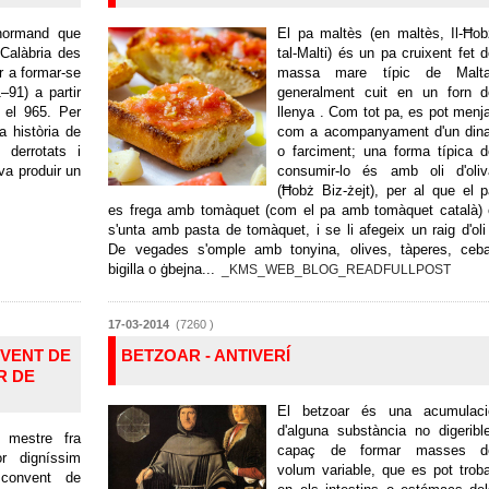
 normand que
El pa maltès (en maltès, Il-Ħo
 Calàbria des
tal-Malti) és un pa cruixent fet 
r a formar-se
massa mare típic de Malta
–91) a partir
generalment cuit en un forn d
 el 965. Per
llenya . Com tot pa, es pot menj
a història de
com a acompanyament d'un dina
 derrotats i
o farciment; una forma típica 
va produir un
consumir-lo és amb oli d'oliv
(Ħobż Biz-żejt), per al que el 
es frega amb tomàquet (com el pa amb tomàquet català) 
s'unta amb pasta de tomàquet, i se li afegeix un raig d'oli
De vegades s'omple amb tonyina, olives, tàperes, ceba
bigilla o ġbejna...
_KMS_WEB_BLOG_READFULLPOST
17-03-2014
(7260 )
VENT DE
BETZOAR - ANTIVERÍ
R DE
El betzoar és una acumulaci
d'alguna substància no digeribl
e mestre fra
capaç de formar masses d
or digníssim
volum variable, que es pot trob
 convent de