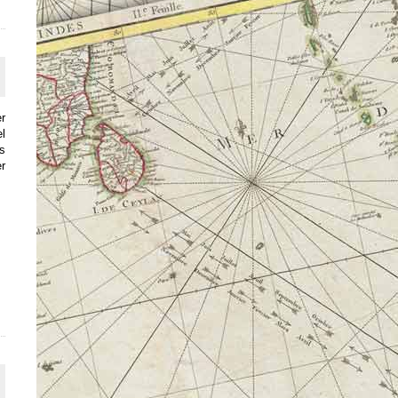
er
el
s
r