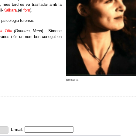
, més tard es va traslladar amb la
l-
Kalkara
.(el
forn
).
i psicologia forense.
it Tifla
(Donetes, Nena
) . Simone
eràries i és un nom ben conegut en
persuna
E-mail: