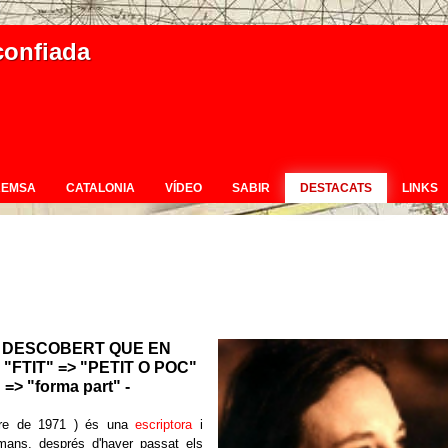
confiada
REMSA
CATALONIA
VÍDEO
SABIR
DESTACATS
LINKS
HE DESCOBERT QUE EN
"FTIT" => "PETIT O POC"
 => "forma part" -
re de 1971 ) és una
escriptora
i
ans, després d'haver passat els