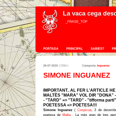
La vaca cega des
_FRASE_TOP
PORTADA
PRINCIPAL
SABIES?
P
26-07-2019
(7264 )
Categoria:
Inguanez
SIMONE INGUANEZ
IMPORTANT.. AL FER L'ARTICLE 
MALTÈS "MARA" VOL DIR "DONA" - 
- "TARD" => "TARD" - "tifforma parti"
POETESSA => POETESA!!!
Simone Inguanez
(
Cospicua
, 3 de desemb
poetesa de
Malta
. La més gran de tres germ