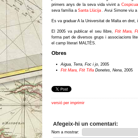
primers anys de la seva vida vivint a
Cospicua
seva família a
Santa Llúcija
. Avui Simone viu a i
Es va graduar A la Universitat de Malta en dret, 
El 2005 va publicar el seu llibre,
Ftit Mara, Ft
forma part de diversos grups i associacions lit
el camp literari MALTÈS.
Obres
Aigua, Terra, Foc i jo
, 2005
Ftit Mara, Ftit Tifla
Donetes, Nena
, 2005
versió per imprimir
Afegeix-hi un comentari:
Nom a mostrar: