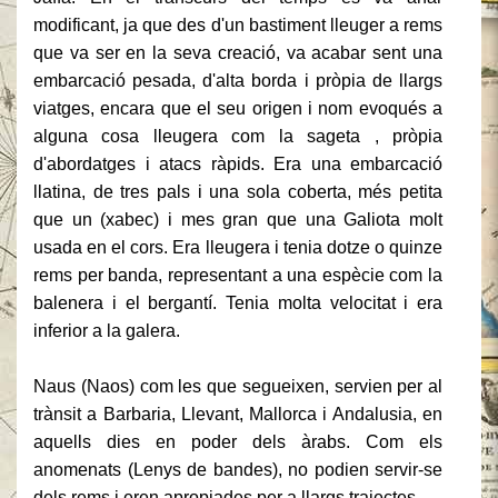
modificant, ja que des d'un bastiment lleuger a rems
que va ser en la seva creació, va acabar sent una
embarcació pesada, d'alta borda i pròpia de llargs
viatges, encara que el seu origen i nom evoqués a
alguna cosa lleugera com la sageta , pròpia
d'abordatges i atacs ràpids.
Era una embarcació
llatina, de tres pals i una sola coberta, més petita
que un (xabec) i mes gran que una Galiota molt
usada en el cors.
Era lleugera i tenia dotze o quinze
rems per banda, representant a una espècie com la
balenera i el bergantí.
Tenia molta velocitat i era
inferior a la galera.
Naus (Naos) com les que segueixen, servien per al
trànsit a Barbaria, Llevant, Mallorca i Andalusia, en
aquells dies en poder dels àrabs.
Com els
anomenats (Lenys de bandes), no podien servir-se
dels rems i eren apropiades per a llargs trajectes.