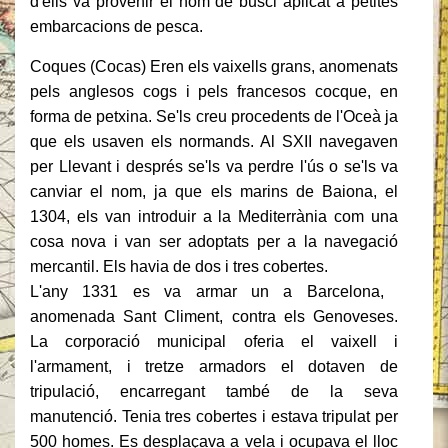
d'ells va provenir el nom de busci aplicat a petites
embarcacions de pesca.
Coques (Cocas) Eren els vaixells grans, anomenats
pels anglesos cogs i pels francesos cocque, en
forma de petxina.
Se'ls creu procedents de l'Oceà ja
que els usaven els normands.
Al SXII navegaven
per Llevant i després se'ls va perdre l'ús o se'ls va
canviar el nom, ja que els marins de Baiona, el
1304, els van introduir a la Mediterrània com una
cosa nova i van ser adoptats per a la navegació
mercantil.
Els havia de dos i tres cobertes.
L'any 1331 es va armar un a Barcelona, ​​
anomenada Sant Climent, contra els Genoveses.
La corporació municipal oferia el vaixell i
l'armament, i tretze armadors el dotaven de
tripulació, encarregant també de la seva
manutenció.
Tenia tres cobertes i estava tripulat per
500 homes.
Es desplaçava a vela i ocupava el lloc