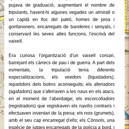
pujava de graduació, augmentant el nombre de
tripulants, havent-hi algunes vegades un almirall o
un capità en lloc del patró, homes de proa i
gonfanoners, encarregats de banderes i senyals, i
conservant les seves altes funcions,
l'escrivà del
vaixell.
Era curiosa l'organització d'un vaixell corsari,
barrejant els càrrecs de pau i de guerra.
A part dels
esmentats, la tripulació tenia diferents
especialitzacions, els veedors (liquidadors),
repartidors dels botins aconseguits;
els aferradors
(agafadors) que s'aferraven a les naus en els atacs,
en el moment de l'abordatge;
els escorcolladors
(registradors) que registraven els navilis contraris i
efectuaven inventari de la presa;
els nois (grumets),
amb el seu cap encarregat d'ells;
els Cònsols, una
espècie de jutges encarregats de la policia a bord, i