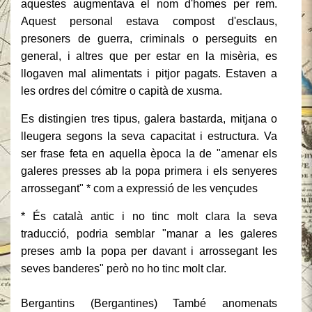
aquestes augmentava el nom d'homes per rem.
Aquest personal estava compost d'esclaus,
presoners de guerra, criminals o perseguits en
general, i altres que per estar en la misèria, es
llogaven mal alimentats i pitjor pagats.
Estaven a
les ordres del cómitre o capità de xusma.
Es distingien tres tipus, galera bastarda, mitjana o
lleugera segons la seva capacitat i estructura.
Va
ser frase feta en aquella època la de "amenar els
galeres presses ab la popa primera i els senyeres
arrossegant" * com a expressió de les vençudes
* És català antic i no tinc molt clara la seva
traducció, podria semblar "manar a les galeres
preses amb la popa per davant i arrossegant les
seves banderes" però no ho tinc molt clar.
Bergantins (Bergantines) També anomenats