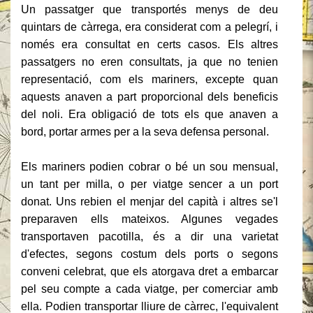
Un passatger que transportés menys de deu
quintars de càrrega, era considerat com a pelegrí, i
només era consultat en certs casos.
Els altres
passatgers no eren consultats, ja que no tenien
representació, com els mariners, excepte quan
aquests anaven a part proporcional dels beneficis
del noli.
Era obligació de tots els que anaven a
bord, portar armes per a la seva defensa personal.
Els mariners podien cobrar o bé un sou mensual,
un tant per milla, o per viatge sencer a un port
donat.
Uns rebien el menjar del capità i altres se'l
preparaven ells mateixos.
Algunes vegades
transportaven pacotilla, és a dir una varietat
d'efectes, segons costum dels ports o segons
conveni celebrat, que els atorgava dret a embarcar
pel seu compte a cada viatge, per comerciar amb
ella.
Podien transportar lliure de càrrec, l'equivalent