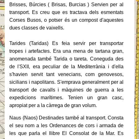
Brisses, Búrcies
(
Brisas, Burcias
) Servien per al
transport.
Es creu que es tractava dels esmentats
Corses Busos, o potser és un compost d'aquestes
dues classes de vaixells.
Tarides (Taridas) Es feia servir per transportar
tropes i artefactes.
Era una mena de tartana gran,
anomenada també Tarida o tareta.
Coneguda des
de l'SXII, era peculiar de la Mediterrània i d'ella
s'havien servit tant venecians, com genovesos,
sicilians i napolitans.
S'emprava generalment per al
transport de cavalls i màquines de guerra a les
expedicions marítimes.
Tenien un gran casc,
apropiat per a la càrrega de gran volum.
Naus (Naos) Destinades també al transport.
Consta
el seu nom a les Ordenances de cors i armada de
les que parla el llibre El Consolat de la Mar. Es