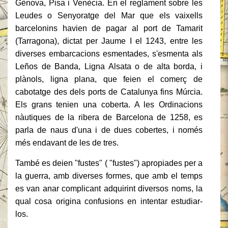
Gènova, Pisa i Venècia.
En el reglament sobre les
Leudes o Senyoratge del Mar que els vaixells
barcelonins havien de pagar al port de Tamarit
(Tarragona), dictat per Jaume I el 1243, entre les
diverses embarcacions esmentades, s'esmenta als
Leños de Banda, Ligna Alsata o de alta borda, i
plànols, ligna plana, que feien el comerç de
cabotatge des dels ports de Catalunya fins Múrcia.
Els grans tenien una coberta.
A les Ordinacions
nàutiques de la ribera de Barcelona de 1258, es
parla de naus d'una i de dues cobertes, i només
més endavant de les de tres.
També es deien "fustes" ( "fustes") apropiades per a
la guerra, amb diverses formes, que amb el temps
es van anar complicant adquirint diversos noms, la
qual cosa origina confusions en intentar estudiar-
los.