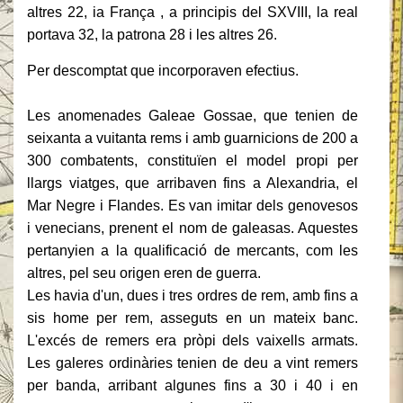
altres 22, ia França , a principis del SXVIII, la real
portava 32, la patrona 28 i les altres 26.
Per descomptat que incorporaven efectius.
Les anomenades Galeae Gossae, que tenien de
seixanta a vuitanta rems i amb guarnicions de 200 a
300 combatents, constituïen el model propi per
llargs viatges, que arribaven fins a Alexandria, el
Mar Negre i Flandes.
Es van imitar dels genovesos
i venecians, prenent el nom de galeasas.
Aquestes
pertanyien a la qualificació de mercants, com les
altres, pel seu origen eren de guerra.
Les havia d'un, dues i tres ordres de rem, amb fins a
sis home per rem, asseguts en un mateix banc.
L'excés de remers era pròpi dels vaixells armats.
Les galeres ordinàries tenien de deu a vint remers
per banda, arribant algunes fins a 30 i 40 i en