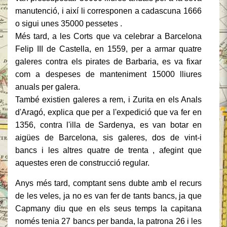
manutenció, i així li corresponen a cadascuna 1666
o sigui unes 35000 pessetes .
Més tard, a les Corts que va celebrar a Barcelona
Felip III de Castella, en 1559, per a armar quatre
galeres contra els pirates de Barbaria, es va fixar
com a despeses de manteniment 15000 lliures
anuals per galera.
També existien galeres a rem, i Zurita en els Anals
d'Aragó, explica que per a l'expedició que va fer en
1356, contra l'illa de Sardenya, es van botar en
aigües de Barcelona, ​​sis galeres, dos de vint-i
bancs i les altres quatre de trenta , afegint que
aquestes eren de construcció regular.
Anys més tard, comptant sens dubte amb el recurs
de les veles, ja no es van fer de tants bancs, ja que
Capmany diu que en els seus temps la capitana
només tenia 27 bancs per banda, la patrona 26 i les