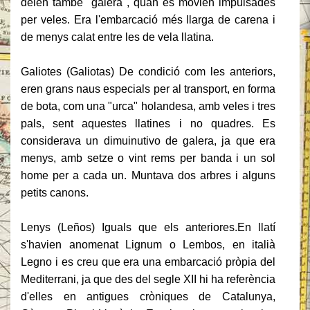
deien també "galera", quan es movien impulsades
per veles.
Era l'embarcació més llarga de carena i
de menys calat entre les de vela llatina.
Galiotes (Galiotas) De condició com les anteriors,
eren grans naus especials per al transport, en forma
de bota, com una "urca" holandesa, amb veles i tres
pals, sent aquestes llatines i no quadres.
Es
considerava un dimuinutivo de galera, ja que era
menys, amb setze o vint rems per banda i un sol
home per a cada un.
Muntava dos arbres i alguns
petits canons.
Lenys
(Leños) Iguals que els anteriores.En llatí
s'havien anomenat Lignum o Lembos, en italià
Legno i es creu que era una embarcació pròpia del
Mediterrani, ja que des del segle XII hi ha referència
d'elles en antigues cròniques de Catalunya,