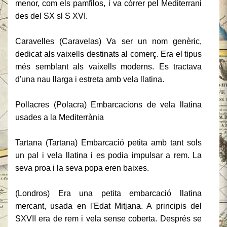
menor, com els pamfilos, i va córrer pel Mediterrani
des del SX sl S XVI.
Caravelles (Caravelas) Va ser un nom genèric,
dedicat als vaixells destinats al comerç.
Era el tipus
més semblant als vaixells moderns.
Es tractava
d'una nau llarga i estreta amb vela llatina.
Pollacres (Polacra) Embarcacions de vela llatina
usades a la Mediterrània
Tartana (Tartana) Embarcació petita amb tant sols
un pal i vela llatina i es podia impulsar a rem.
La
seva proa i la seva popa eren baixes.
(Londros) Era una petita embarcació llatina
mercant, usada en l'Edat Mitjana.
A principis del
SXVII era de rem i vela sense coberta.
Després se