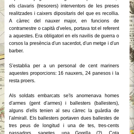
els clavaris (tresorers) interventors de les preses
realitzades i caixers dipositaris del que es recollia.
A càrrec del nauxer major, en funcions de
contramestre o capità d'veles, portava tot el referent
a aquestes.
Era obligatori en els navilis de guerra o
corsos la presència d'un sacerdot, d'un metge i d'un
barber.
S'establia per a un personal de cent mariners
aquestes proporcions: 16 nauxers, 24 panesos i la
resta proers.
Als soldats embarcats se'ls anomenava homes
d'armes (gent d'armes) i ballesters (ballesters),
alguns d'ells tenien al seu càrrec la guàrdia de
l'almirall.
Els ballesters portaven dues ballestes de
tres peus de longitud i una de tes, tres-cents
passadors, sagetes, una Gorella (?), Cota