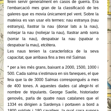
feien servir generalment en casos de guerra.
Era
l'embarcació mes gran de la classificació de les
galeres que es movia únicament pel vent.
Sobre la
mateixa es van usar els termes: nau estranya (nau
estranya), llastrar la nau (donar lats a la nau),
noliejar la nau (noliejar la nau), llastrar amb sorra
(sorrar la nau), despatxar la nau (spatxar o
despatxar la mau), etcètera.
Les naus tenien la característica de la seva
capacitat, que arribava fins a tres mil Salmas
* per a les més grans, baixant a 2000, 1500, 1000 i
500. Cada salma s'estimava en sis faneques, el que
feia que la de 3000 Salmas correspongués a mes
de 400 tones.
A aquestes dades cal afegir-hi el
nombre de tripulants.
George Saelle, historiador
genovès, parla de quatre naus catalanes que el
1334 es dirigien a Sardenya i portaven a bord a
1800 soldats i 180 cavallers, la qual cosa suposa