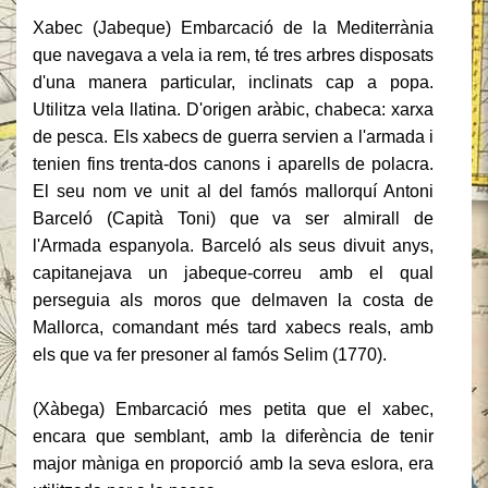
Xabec (Jabeque) Embarcació de la Mediterrània
que navegava a vela ia rem, té tres arbres disposats
d'una manera particular, inclinats cap a popa.
Utilitza vela llatina.
D'origen aràbic, chabeca: xarxa
de pesca.
Els xabecs de guerra servien a l'armada i
tenien fins trenta-dos canons i aparells de polacra.
El seu nom ve unit al del famós mallorquí Antoni
Barceló (Capità Toni) que va ser almirall de
l'Armada espanyola.
Barceló als seus divuit anys,
capitanejava un jabeque-correu amb el qual
perseguia als moros que delmaven la costa de
Mallorca, comandant més tard xabecs reals, amb
els que va fer presoner al famós Selim (1770).
(Xàbega) Embarcació mes petita que el xabec,
encara que semblant, amb la diferència de tenir
major màniga en proporció amb la seva eslora, era