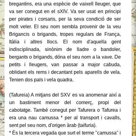
bregantins, era una espècie de vaixell lleuger, que
va ser conegut en el sXIV.
Va ser usat en principi
per pirates i corsaris, per la seva condició de ser
molt veler.
El seu nom sembla provenir de la veu
Brigancis o brigands, tropes regulars de França,
Itàlia i altres llocs.
El nom d'aquella gent
indisciplinada, sinònim de lladre o bandoler,
bergants o brigands, dóna el seu nom a la vave.
De
petits i lleugers, van passar a major cabuda,
oblidant els rems i decantant pels aparells de vela.
Tenien dos pals i vela quadra.
(Tafureia) A mitjans del SXV es va anomenar així a
un bastiment menor del comerç, propi del
cabotatge.
També conegut per Tafurera o Tafurea i
era una nau camussa * per al transport i cavalls,
sent pel seu nom, d'origen àrab (taifuria).
* És la tercera vegada que surt el terme "camussa" i