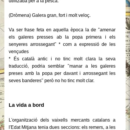
utilitzada per a la pesca.
(Dròmena) Galera gran, fort i molt veloç.
Va ser frase feta en aquella època la de "amenar
els galeres presses ab la popa primera i els
senyeres arrossegant" * com a expressió de les
vençudes
* És català antic i no tinc molt clara la seva
traducció, podria semblar "manar a les galeres
preses amb la popa per davant i arrossegant les
seves banderes" però no ho tinc molt clar.
La vida a bord
L'organització dels vaixells mercants catalans a
l'Edat Mitjana tenia dues seccions: els remers, a les