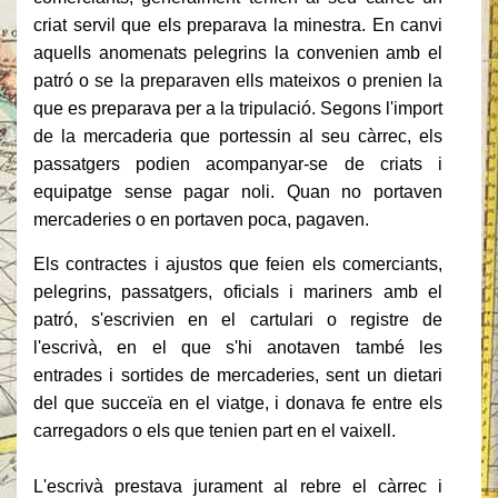
criat servil que els preparava la minestra.
En canvi
aquells anomenats pelegrins la convenien amb el
patró o se la preparaven ells mateixos o prenien la
que es preparava per a la tripulació.
Segons l'import
de la mercaderia que portessin al seu càrrec, els
passatgers podien acompanyar-se de criats i
equipatge sense pagar noli.
Quan no portaven
mercaderies o en portaven poca, pagaven.
Els contractes i ajustos que feien els comerciants,
pelegrins, passatgers, oficials i mariners amb el
patró, s'escrivien en el cartulari o registre de
l'escrivà, en el que s'hi anotaven també les
entrades i sortides de mercaderies, sent un dietari
del que succeïa en
el viatge, i donava fe entre els
carregadors o els que tenien part en el vaixell.
L'escrivà prestava jurament al rebre el càrrec i