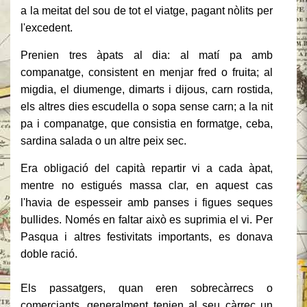
a la meitat del sou de tot el viatge, pagant nòlits per
l'excedent.
Prenien tres àpats al dia: al matí pa amb
companatge, consistent en menjar fred o fruita;
al
migdia, el diumenge, dimarts i dijous, carn rostida,
els altres dies escudella o sopa sense carn;
a la nit
pa i companatge, que consistia en formatge, ceba,
sardina salada o un altre peix sec.
Era obligació del capità repartir vi a cada àpat,
mentre no estigués massa clar, en aquest cas
l'havia de espesseir amb panses i figues seques
bullides.
Només en faltar això es suprimia el vi.
Per
Pasqua i altres festivitats importants, es donava
doble ració.
Els passatgers, quan eren sobrecàrrecs o
comerciants, generalment tenien al seu càrrec un