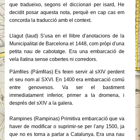
que tradueixo, segons el diccionari per isard, He
decidit posar aquesta nota, perquè en cap cas em
concorda la traducció amb el context.
Llagut (laud) S'usa en el llibre d'anotacions de la
Municipalitat de Barcelona el 1448, com pròpi d'una
petita nau de cabotatge.
Era una embarcació de
vela llatina sense cobertes ni corredors.
Pàmfiles (Pámfilas) Es feien servir al sXIV perdent
el seu nom al SXVI.
En 1400 era embarcació comú
entre genovesos.
Va ser el bastiment
immediatament inferior, primer a la dromena, i
després del sXIV a la galera.
Rampines (Rampinas) Primitiva embarcació que va
haver de modificar o suprimir-se per l'any 1500, ja
que no es torna a parlar a Catalunya.
Era una nau