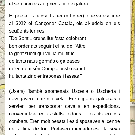
el seu nom és augmentatiu de galera.
El poeta Francesc Farrer (o Ferrer), que va escriure
al SXI?
el Cançoner Català, els al·ludeix en els
següents termes:
"De Sant Llorens llur festa celebrant
ben ordenats seguint el hu de l'Altre
la gent subtil qui viu la multitud
de tants naus germàs o galeases
qu'en nom són Comptat vist o sabut
huitanta zinc entrebonas i lassas "
(Uxers) També anomenats Usceria o Uscheria i
navegaven a rem i vela.
Eren grans galeasas i
servien per transportar cavalls en expedicions,
convertint-se en castells rodons i flotants en els
combats.
Eren molt pesats i es disposaven al centre
de la línia de foc.
Portaven mercaderies i la seva