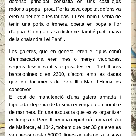
defensa principal consistia en uns castillejos
rodons a popa i proa.
Per la seva capcitat defensiva
eren superiors a les taridas.
El seu nom li venia de
tenir, una porta o tronera, oberta en popa a flor
d'aigua.
Com galerasa disforme, també participava
de la chalandra i el Panfil.
Les galeres, que en general eren el tipus comú
d'embarcacions, eren mes o menys valorades,
segons fossin subtils o pesades en 1150 lliures
barcelonines o en 2300, d'acord amb les dades
que, en documents de Pere III i Martí l'Humà, es
conserven.
El cost de manutenció d'una galera armada i
tripulada, depenia de la seva envergadura i nombre
de mariners.
En una esquadra que es va organitzar
en temps de Pere III per una expedició contra el Rei
de Mallorca, el 1342, trobem que per 30 galeres es
van pressupostar 50000 lliures anuals per a la seva