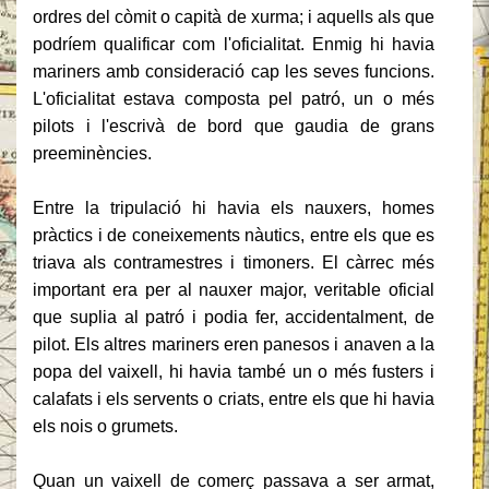
ordres del còmit o capità de xurma;
i aquells als que
podríem qualificar com l'oficialitat.
Enmig hi havia
mariners amb consideració cap les seves funcions.
L'oficialitat estava composta pel patró, un o més
pilots i l'escrivà de bord que gaudia de grans
preeminències.
Entre la tripulació hi havia els nauxers, homes
pràctics i de coneixements nàutics, entre els que es
triava als contramestres i timoners.
El càrrec més
important era per al nauxer major, veritable oficial
que suplia al patró i podia fer, accidentalment, de
pilot.
Els altres mariners eren panesos i anaven a la
popa del vaixell, hi havia també un o més fusters i
calafats i els servents o criats, entre els que hi havia
els nois o grumets.
Quan un vaixell de comerç passava a ser armat,