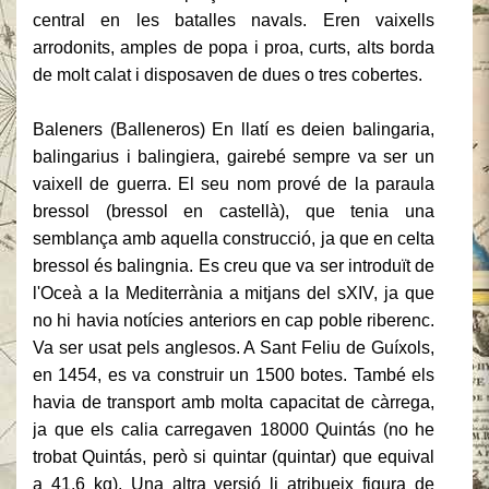
central en les batalles navals.
Eren vaixells
arrodonits, amples de popa i proa, curts, alts borda
de molt calat i disposaven de dues o tres cobertes.
Baleners (Balleneros) En llatí es deien balingaria,
balingarius i balingiera, gairebé sempre va ser un
vaixell de guerra.
El seu nom prové de la paraula
bressol (bressol en castellà), que tenia una
semblança amb aquella construcció, ja que en celta
bressol és balingnia.
Es creu que va ser introduït de
l'Oceà a la Mediterrània a mitjans del sXIV, ja que
no hi havia notícies anteriors en cap poble riberenc.
Va ser usat pels anglesos.
A Sant Feliu de Guíxols,
en 1454, es va construir un 1500 botes.
També els
havia de transport amb molta capacitat de càrrega,
ja que els calia carregaven 18000 Quintás (no he
trobat Quintás, però si quintar (quintar) que equival
a 41,6 kg).
Una altra versió li atribueix figura de