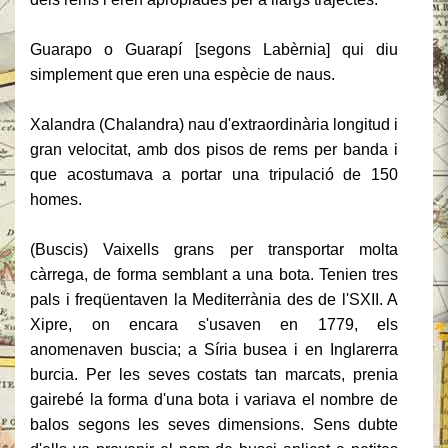
Guarapo o Guarapí [segons Labèrnia] qui diu
simplement que eren una espècie de naus.
Xalandra (Chalandra) nau d'extraordinària longitud i
gran velocitat, amb dos pisos de rems per banda i
que acostumava a portar una tripulació de 150
homes.
(Buscis) Vaixells grans per transportar molta
càrrega, de forma semblant a una bota.
Tenien tres
pals i freqüentaven la Mediterrània des de l'SXII.
A
Xipre, on encara s'usaven en 1779, els
anomenaven buscia;
a Síria busea i en Inglarerra
burcia.
Per les seves costats tan marcats, prenia
gairebé la forma d'una bota i variava el nombre de
balos segons les seves dimensions.
Sens dubte