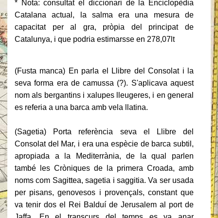
* Nota: consultat el diccionari de la Enciclopèdia
Catalana actual, la salma era una mesura de
capacitat per al gra, pròpia del principat de
Catalunya, i que podria estimarsse en 278,07lt
(Fusta manca) En parla el Llibre del Consolat i la
seva forma era de camussa (?).
S'aplicava aquest
nom als bergantins i xalupes lleugeres, i en general
es referia a una barca amb vela llatina.
(Sagetia) Porta referència seva el Llibre del
Consolat del Mar, i era una espècie de barca subtil,
apropiada a la Mediterrània, de la qual parlen
també les Cròniques de la primera Croada, amb
noms com Sagittea, sagetia i saggitia.
Va ser usada
per pisans, genovesos i provençals, constant que
va tenir dos el Rei Balduí de Jerusalem al port de
Jaffa.
En el transcurs del temps es va anar