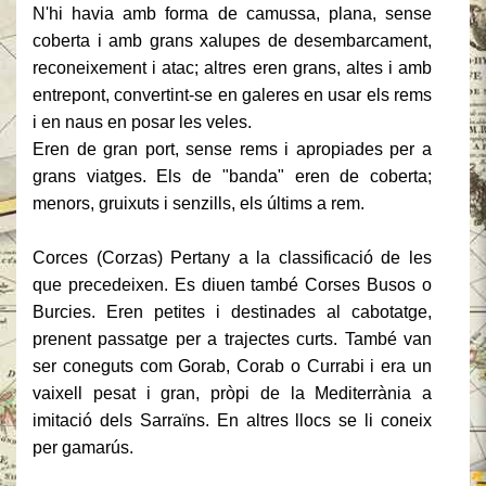
N'hi havia amb forma de camussa, plana, sense
coberta i amb grans xalupes de desembarcament,
reconeixement i atac;
altres eren grans, altes i amb
entrepont, convertint-se en galeres en usar els rems
i en naus en posar les veles.
Eren de gran port, sense rems i apropiades per a
grans viatges.
Els de "banda" eren de coberta;
menors, gruixuts i senzills, els últims a rem.
Corces (Corzas) Pertany a la classificació de les
que precedeixen.
Es diuen també Corses Busos o
Burcies.
Eren petites i destinades al cabotatge,
prenent passatge per a trajectes curts.
També van
ser coneguts com Gorab, Corab o Currabi i era un
vaixell pesat i gran, pròpi de la Mediterrània a
imitació dels Sarraïns.
En altres llocs se li coneix
per gamarús.