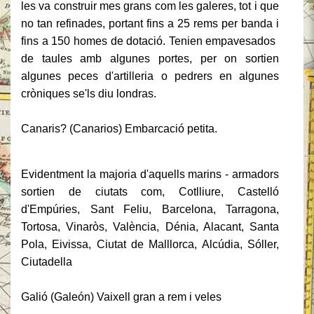
les va construir mes grans com les galeres, tot i que
no tan refinades, portant fins a 25 rems per banda i
fins a 150 homes de dotació.
Tenien empavesados ​​
de taules amb algunes portes, per on sortien
algunes peces d'artilleria o pedrers en algunes
cròniques se'ls diu londras.
Canaris?
(Canarios) Embarcació petita.
Evidentment la majoria d'aquells marins - armadors
sortien de ciutats com, Cotlliure, Castelló
d'Empúries, Sant Feliu, Barcelona, ​​Tarragona,
Tortosa, Vinaròs, València, Dénia, Alacant, Santa
Pola, Eivissa, Ciutat de Malllorca, Alcúdia, Sóller,
Ciutadella
Galió (Galeón) Vaixell gran a rem i veles