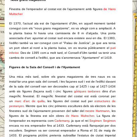
Finestra de l'emperador al costat est de l'ajuntament amb figures
de Hans
Multscher
El 1370, l'actual ala est de l'ajuntament d'Ulm, en aquell moment també
conegut com els "nous grans magatzems", es va afegir com a ampliació. A
la planta baixa hi havia una carnisseria de 8 m d'alçada. Una porta
associada d'arc apuntat al costat sud encara existeix avui en dia. El 1383,
l'edifici també va ser conegut com el "Palau de Justícia", ja que ara tenia
un port obert al nord a la planta baixa, on es reunia públicament el
pati
inferior
. Des de 1395 com a molt tard, el Consell d'Ulm també va tenir una
cambra de consell a l'edifici, que ara s'anomenava "Ajuntament" el 1419.
Figures de la Sala del Consell i de l'Ajuntament
Una mica més tard, sobre els grans magatzems de tres naus es va
instal·lar una gran sala del consell, i les façanes sud i est de l'edifici davant
de la sala del consell van ser decorades cap al 1425 i cap al 1427-1434
amb sis figures (façana sud) i cinc figures
gòtiques tardanes
dins d'un
magnífic finestral. El magnífic finestral del costat est està coronat per
un
marc d'arc de quilla
, les figures del costat sud per
estructures de
pestanyes
. Mentre que les cinc primeres escultures dels sis electors de les
finestres sud de l'ajuntament provenen del taller del
mestre Hartmann
, les
figures de la finestra est són obres
de Hans Multscher
. La figura de
l'emperador es representa com
Carlemany
, ja que el rei
Segimon Segimon
encara no era emperador fins al 1433. Carlemany està flanquejat per dos
escuders. Segimon va ser coronat emperador a Roma el 31 de maig de
1433. El programa pictòric pretenia subratllar l'estatus de ciutat imperial