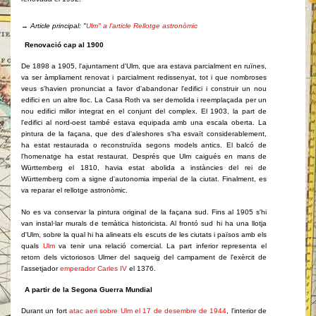
→
Article
principal
: "
Ulm" a l'article Rellotge astronòmic
Renovació cap al 1900
De 1898 a 1905, l'ajuntament d'Ulm, que ara estava parcialment en ruïnes,
va ser àmpliament renovat i parcialment redissenyat, tot i que nombroses
veus s'havien pronunciat a favor d'abandonar l'edifici i construir un nou
edifici en un altre lloc. La Casa Roth va ser demolida i reemplaçada per un
nou edifici millor integrat en el conjunt del complex. El 1903, la part de
l'edifici al nord-oest també estava equipada amb una escala oberta. La
pintura de la façana, que des d'aleshores s'ha esvaït considerablement,
ha estat restaurada o reconstruïda segons models antics. El balcó de
l'homenatge ha estat restaurat. Després que Ulm caigués en mans de
Württemberg el 1810, havia estat abolida a instàncies del rei de
Württemberg com a signe d'autonomia imperial de la ciutat. Finalment, es
va reparar el rellotge astronòmic.
No es va conservar la pintura original de la façana sud. Fins al 1905 s'hi
van instal·lar murals de temàtica historicista. Al frontó sud hi ha una llotja
d'Ulm, sobre la qual hi ha alineats els escuts de les ciutats i països amb els
quals
Ulm
va tenir una relació comercial. La part inferior representa el
retorn dels victoriosos Ulmer del saqueig del campament de l'exèrcit de
l'assetjador
emperador Carles IV
el 1376.
A partir de la Segona Guerra Mundial
Durant un fort
atac aeri sobre Ulm el 17 de desembre de 1944
, l'interior de