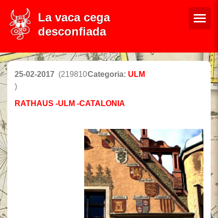
La vaca cega
desconfiada
25-02-2017
(219810
Categoria:
ULM
)
RATHAUS -ULM -CATALONIA