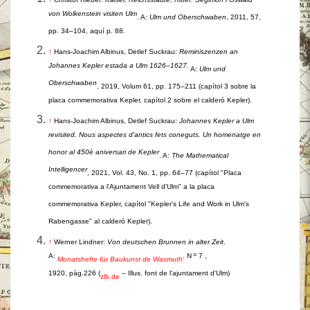
von Wolkenstein visiten Ulm
. A:
Ulm und Oberschwaben
, 2011, 57,
pp. 34–104, aquí p. 88.
↑
Hans-Joachim Albinus, Detlef Suckrau:
Reminiszenzen an
Johannes Kepler estada a Ulm 1626–1627.
A:
Ulm und
Oberschwaben
, 2019, Volum 61, pp. 175–211 (capítol 3 sobre la
placa commemorativa Kepler, capítol 2 sobre el calderó Kepler).
↑
Hans-Joachim Albinus, Detlef Suckrau:
Johannes Kepler a Ulm
revisited. Nous aspectes d'antics fets coneguts. Un homenatge en
honor al 450è aniversari de Kepler
. A:
The Mathematical
Intelligencer
, 2021, Vol. 43, No. 1, pp. 64–77 (capítol "Placa
commemorativa a l'Ajuntament Vell d'Ulm" a la placa
commemorativa Kepler, capítol "Kepler's Life and Work in Ulm's
Rabengasse" al calderó Kepler).
↑
Werner Lindner:
Von deutschen Brunnen in alter Zeit
.
A:
. N º 7 ,
Monatshefte für Baukunst de Wasmuth
1920, pàg.226 (
– Illus. font de l'ajuntament d'Ulm)
zlb.de