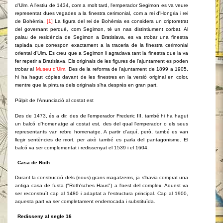
d'Ulm. A l'estiu de 1434, com a molt tard, l'emperador Segimon es va veure
representat dues vegades a la finestra cerimonial, com a rei d'Hongria i rei
de Bohèmia.
[1]
La figura del rei de Bohèmia es considera un criptoretrat
del governant perquè, com Segimon, té un nas distintiument corbat. Al
palau de residència de Segimon a Bratislava, es va trobar una finestra
tapiada que correspon exactament a la traceria de la finestra cerimonial
oriental d'Ulm. Es creu que a Segimon li agradava tant la finestra que la va
fer repetir a Bratislava. Els originals de les figures de l'ajuntament es poden
trobar al
Museu d'Ulm
. Des de la reforma de l'ajuntament de 1899 a 1905,
hi ha hagut còpies davant de les finestres en la versió original en color,
mentre que la pintura dels originals s'ha desprès en gran part.
Púlpit de l'Anunciació al costat est
Des de 1473, és a dir, des de l'emperador Frederic III, també hi ha hagut
un balcó d'homenatge al costat est, des del qual l'emperador o els seus
representants van rebre homenatge. A partir d'aquí, però, també es van
llegir sentències de mort, per això també es parla del pantagonisme. El
balcó va ser complementat i redissenyat el 1539 i el 1604.
Casa de Roth
Durant la construcció dels (nous) grans magatzems, ja s'havia comprat una
antiga casa de fusta ("Roth'sches Haus") a l'oest del complex. Aquest va
ser reconstruït cap al 1480 i adaptat a l'estructura principal. Cap al 1900,
aquesta part va ser completament enderrocada i substituïda.
Redisseny al segle 16