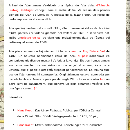
A l'atri de l'ajuntament s'exhibeix una rèplica de l'ala delta
d'Albrecht
Ludwig Berblinger
, conegut com el sastre d'Ulm. Va ser un dels primers
pioners del Gan de Leitflugs. A l'escala de la façana oest, un relleu de
pedra representa el sastre d'Ulm.
A la (petita) cambra del consell d'Ulm, s'han conservat vidres de la ciutat
d'Ulm, patricis i ciutadans gremials del voltant de 1600 a la finestra est,
inclòs un
rellotge de sol
de vidre que probablement data de l'època del
redisseny al voltant de 1540.
A la plaça sud-est de l'ajuntament hi ha una
font
de
Jörg Sirlin el Vell
de
1482. En aquesta anomenada caixa de peix
, el peix
s'alliberava en
contenidors els dies de mercat i s'oferia a la venda. Els tres homes armats
amb armadura han de ser vistos com un senyal al sud-est, és a dir, a
Baviera, que el poble d'Ulm està preparat per defensar-se. La tribuna sud-
est de l'ajuntament hi corresponia. Originàriament estava coronada per
merlets fortificats. A més, a principis del segle 20, hi havia una altra
font
no
gaire lluny de l'ajuntament, que portava un petit ornament metàl·lic amb
una figura central.
[4]
Literatura
Hans Koepf
:
Das Ulmer Rathaus
. Publicat per l'Oficina Central
de la Ciutat d'Ulm. Süddt. Verlagsgesellschaft, 1981, 48 pàg.
Hans Koepf
:
Ulmer Profanbauten
. Forschungen zur Geschichte