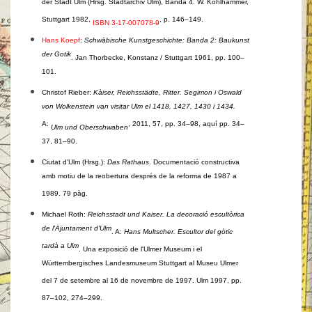
der Stadt Ulm (Hrsg. Stadtarchiv Ulm), Banda 4. W. Kohlhammer,
Stuttgart 1982,
, p. 146–149.
ISBN 3-17-007078-9
Hans Koepf
:
Schwäbische Kunstgeschichte: Banda 2:
Baukunst
der Gotik
. Jan Thorbecke, Konstanz / Stuttgart 1961, pp. 100–
101.
Christof Rieber:
Kàiser, Reichsstädte, Ritter. Segimon i Oswald
von Wolkenstein van visitar Ulm el 1418, 1427, 1430 i 1434.
A:
, 2011, 57, pp. 34–98, aquí pp. 34–
Ulm und Oberschwaben
37, 81–90.
Ciutat d'Ulm (Hrsg.):
Das Rathaus
. Documentació constructiva
amb motiu de la reobertura després de la reforma de 1987 a
1989. 79 pàg.
Michael Roth:
Reichsstadt und Kaiser. La decoració escultòrica
de l'Ajuntament d'Ulm
. A:
Hans Multscher. Escultor del gòtic
tardà a Ulm
. Una exposició de l'Ulmer Museum i el
Württembergisches Landesmuseum Stuttgart al Museu Ulmer
del 7 de setembre al 16 de novembre de 1997. Ulm 1997, pp.
87–102, 274–299.