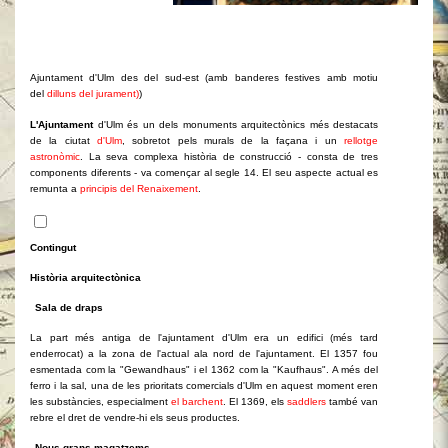
Ajuntament d'Ulm des del sud-est (amb banderes festives amb motiu
del
dilluns del jurament)
)
L'Ajuntament
d'Ulm és un dels monuments arquitectònics més destacats
de la ciutat
d'Ulm
, sobretot pels murals de la façana i un
rellotge
astronòmic
. La seva complexa història de construcció - consta de tres
components diferents - va començar al segle 14. El seu aspecte actual es
remunta a
principis del Renaixement
.
Contingut
Història arquitectònica
Sala de draps
La part més antiga de l'ajuntament d'Ulm era un edifici (més tard
enderrocat) a la zona de l'actual ala nord de l'ajuntament. El 1357 fou
esmentada com la "Gewandhaus" i el 1362 com la "Kaufhaus". A més del
ferro i la sal, una de les prioritats comercials d'Ulm en aquest moment eren
les substàncies, especialment
el barchent
. El 1369, els
saddlers
també van
rebre el dret de vendre-hi els seus productes.
Nous grans magatzems