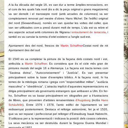
A la 4a dècada del segle 16, es van dur a terme àmplies renovacions, en
el curs de les quals l'ala nord (és a dir, la peça original o grans magatzems)
va ser demolit i el transsepte nord (amb arcades de columnes) va ser
completament renovat pel mestre d'obres Hans Michel. De l'edifici original
del nord (Gewandhaus), només en van quedar les voltes del celler, que
van ser utilitzades com a presó durant molt de temps. L'ala est va rebre el
seu aspecte actual amb columnes de filigrana i
entaulament de terracota
, i
també es va canviar la torreta d'oriel existent a l'angle sud-est.
Ajuntament des del nord, frescos de
Martin Schaffner
Costat nord de nit
Ajuntament des del sud
El 1540 es va completar la pintura de la façana dels costats nord i est,
atribuïda a
Martin Schaffner
. Es considera que és el cicle més gran de
pintures murals del segle 16 a Alemanya. La façana est tracta temes com
"Saviesa divina", "Autoconeixement" i "Justícia". Es van presentar
principalment sobre la base d'exemples bíblics. A la façana nord, hi ha
temes de la mitologia romana i grega com "respectabilitat militar", "audàcia
masculina" o "obediència". L'atractiu implícit d'aquestes representacions es
dirigia principalment als governants estrangers que arribaven a Ulm. En fer-
ho, Schaffner es va basar principalment en xilografies per a il·lustracions
de llibres, que provenien d'artistes renaixentistes
d'Augsburg
(inclòs
Hans
Schäufelin
). Entre 1576 i 1578, l'antic edifici de l'ajuntament va ser
redissenyat posteriorment. Destaca el rellotge astronòmic, fet ja el 1520,
que va ser reparat i perfeccionat pel rellotger d'Estrasburg Isaak Habrecht.
S'utilitzava per a la representació i indicava la posició dels cossos celestes.
La seva mecànica va ser destruïda durant la Segona Guerra Mundial i
renovada el 1952.