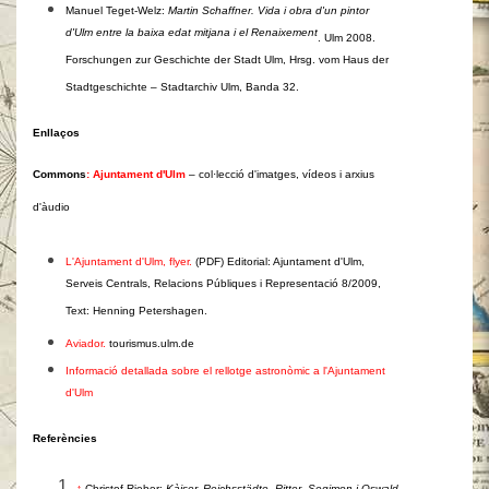
Manuel Teget-Welz:
Martin Schaffner. Vida i obra d'un pintor
d'Ulm entre la baixa edat mitjana i el Renaixement
. Ulm 2008.
Forschungen zur Geschichte der Stadt Ulm, Hrsg. vom Haus der
Stadtgeschichte – Stadtarchiv Ulm, Banda 32.
Enllaços
Commons
: Ajuntament d'Ulm
– col·lecció d'imatges, vídeos i arxius
d'àudio
L'Ajuntament d'Ulm, flyer.
(PDF) Editorial: Ajuntament d'Ulm,
Serveis Centrals, Relacions Públiques i Representació 8/2009,
Text: Henning Petershagen.
Aviador.
tourismus.ulm.de
Informació detallada sobre el rellotge astronòmic a l'Ajuntament
d'Ulm
Referències
↑
Christof Rieber:
Kàiser, Reichsstädte, Ritter. Segimon i Oswald