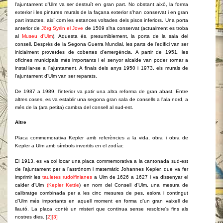
l'ajuntament d'Ulm va ser destruït en gran part. No obstant això, la forma
exterior i les pintures murals de la façana exterior s'han conservat i en gran
part intactes, així com les estances voltades dels pisos inferiors. Una porta
anterior de
Jörg Syrlin el Jove
de 1509 s'ha conservat (actualment es troba
al
Museu d'Ulm
). Aquesta és, presumiblement, la porta de la sala del
consell. Després de la Segona Guerra Mundial, les parts de l'edifici van ser
inicialment proveïdes de cobertes d'emergència. A partir de 1951, les
oficines municipals més importants i el senyor alcalde van poder tornar a
instal·lar-se a l'ajuntament. A finals dels anys 1950 i 1973, els murals de
l'ajuntament d'Ulm van ser reparats.
De 1987 a 1989, l'interior va patir una altra reforma de gran abast. Entre
altres coses, es va establir una segona gran sala de consells a l'ala nord, a
més de la (ara petita) cambra del consell al sud-est.
Altre
Placa commemorativa Kepler amb referències a la vida, obra i obra de
Kepler a Ulm amb símbols invertits en el zodíac
El 1913, es va col·locar una placa commemorativa a la cantonada sud-est
de l'ajuntament per a l'astrònom i matemàtic Johannes Kepler, que va fer
imprimir les
tauletes rudolfinianes
a Ulm de 1626 a 1627 i va dissenyar el
calder d'Ulm
(Kepler Kettle
) en nom del Consell d'Ulm, una mesura de
calibratge combinada per a les cinc mesures de pes, eslora i contingut
d'Ulm més importants en aquell moment en forma d'un gran vaixell de
llautó.
La placa conté un misteri que continua sense resoldre's fins als
nostres dies. [
2
]
[3]