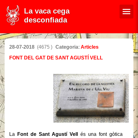
La vaca cega
desconfiada
28-07-2018
(4675 )
Categoria:
Articles
FONT DEL GAT DE SANT AGUSTÍ VELL
La
Font de Sant Agustí Vell
és una font gòtica