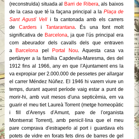
(reconstruïda) situada al
Barri de Ribera
, als baixos
de la casa que té la façana principal a la
Plaça de
Sant Agustí Vell
i fa cantonada amb els carrers
de
Carders
i
Tantarantana
. És una font molt
significativa de
Barcelona
, ja que l'ús principal era
com abeurador dels cavalls dels que entraven
a
Barcelona
pel
Portal Nou
. Aquesta casa va
pertànyer a la família Capdevila-Maresma, des del
1912 fins al 1966, any en que l'Ajuntament ens la
va expropiar per 2.000.000 de pessetes per allargar
el carrer Méndez Núñez. El 1946 hi varem viure un
temps, durant aquest període vaig estar a punt de
morir-hi, amb vuit mesos d'una septicèmia, em va
guarir el meu tiet Laureà Torrent (metge homeopàtic
i fill d'Arenys d'Amunt, pare de l'organista
Montserrat Torrent), amb penicil·lina que el meu
pare comprava d'estraperlo al port i guardava els
potets de vidre en forats fets dins de barres de gel