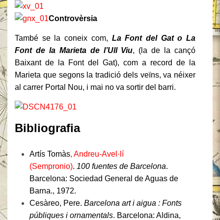
Controvèrsia
També se la coneix com,
La
Font del Gat o La
Font de la Marieta de l’Ull Viu
, (la de la cançó
Baixant de la Font del Gat), com a record de la
Marieta que segons la tradició dels veïns, va néixer
al carrer Portal Nou, i mai no va sortir del barri.
Bibliografia
Artís Tomàs
, Andreu-Avel·lí
(Sempronio)
.
100 fuentes de Barcelona
.
Barcelona: Sociedad General de Aguas de
Barna., 1972.
Cesàreo
, Pere.
Barcelona art i aigua : Fonts
públiques i ornamentals
. Barcelona: Aldina,