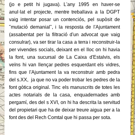
(jo e petit hi jugava). L'any 1995 en haver-se
anul·lat el projecte, mentre treballava a la DGPT
vaig intentar posar un contenciós, pel supòsit de
"mutació demanial", i la resposta de l'Ajuntament
(assabentat per la filtració d'un advocat que vaig
consulrar), va ser tirar la casa a terra i reconstruir-la
per vivendes socials,
deixant en el lloc on hi havia
la font, una sucursal de La Caixa d'Estalvis, els
veïns hi van llençar pedres esquerdant els vidres,
fins que l'Ajuntament la va reconstruir amb pedra
del s.XX,
ja que no va poder trobar les pedres de la
font gòtica original. Tinc els manuscrits de totes les
actes notarials de la casa, enquadernades amb
pergamí, des del s XVI, on hi ha descrita la servitud
del propietari que ha de deixar treure aigua per a la
font des del Rech Comtal que hi passa per sota.