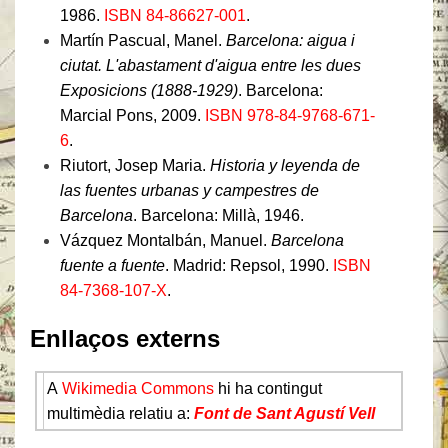
1986.
ISBN 84-86627-001
.
Martín Pascual
, Manel.
Barcelona: aigua i
ciutat. L'abastament d'aigua entre les dues
Exposicions (1888-1929)
. Barcelona:
Marcial Pons, 2009.
ISBN 978-84-9768-671-
6
.
Riutort
, Josep Maria.
Historia y leyenda de
las fuentes urbanas y campestres de
Barcelona
. Barcelona: Millà, 1946.
Vázquez Montalbán
, Manuel.
Barcelona
fuente a fuente
. Madrid: Repsol, 1990.
ISBN
84-7368-107-X
.
Enllaços externs
A
Wikimedia Commons
hi ha contingut
multimèdia relatiu a:
Font de Sant Agustí Vell