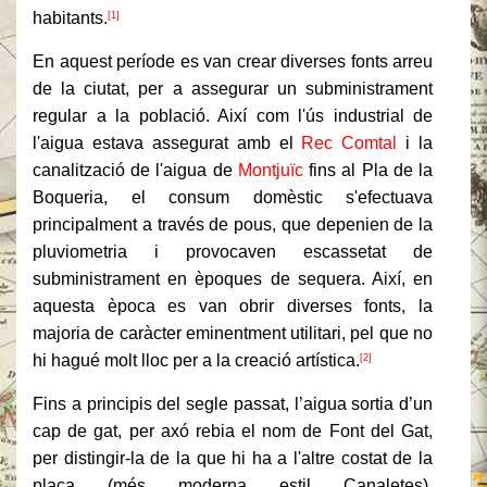
habitants.
[1]
En aquest període es van crear diverses fonts arreu
de la ciutat, per a assegurar un subministrament
regular a la població. Així com l'ús industrial de
l'aigua estava assegurat amb el
Rec Comtal
i la
canalització de l'aigua de
Montjuïc
fins al Pla de la
Boqueria, el consum domèstic s'efectuava
principalment a través de pous, que depenien de la
pluviometria i provocaven escassetat de
subministrament en èpoques de sequera. Així, en
aquesta època es van obrir diverses fonts, la
majoria de caràcter eminentment utilitari, pel que no
hi hagué molt lloc per a la creació artística.
[2]
Fins a principis del segle passat, l’aigua sortia d’un
cap de gat, per axó rebia el nom de Font del Gat,
per distingir-la de la que hi ha a l'altre costat de la
plaça (més moderna estil Canaletes).