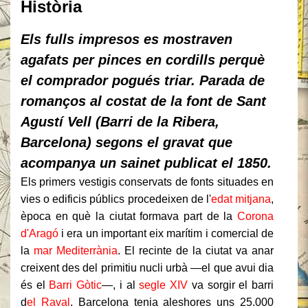
Història
Els fulls impresos es mostraven
agafats per pinces en cordills perquè
el comprador pogués triar. Parada de
romanços al costat de la font de Sant
Agustí Vell (Barri de la Ribera,
Barcelona) segons el gravat que
acompanya un sainet publicat el 1850.
Els primers vestigis conservats de fonts situades en
vies o edificis públics procedeixen de l'
edat mitjana
,
època en què la ciutat formava part de la
Corona
d'Aragó
i era un important eix marítim i comercial de
la
mar Mediterrània
. El recinte de la ciutat va anar
creixent des del primitiu nucli urbà —el que avui dia
és el
Barri Gòtic
—, i al
segle XIV
va sorgir el barri
d
el Raval
. Barcelona tenia aleshores uns 25.000