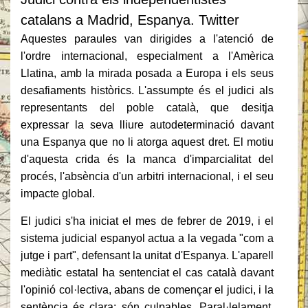
catalans a Madrid, Espanya.
Twitter
Aquestes paraules van dirigides a l'atenció de
l'ordre internacional, especialment a l'Amèrica
Llatina, amb la mirada posada a Europa i els seus
desafiaments històrics.
L'assumpte és el judici als
representants del poble català, que desitja
expressar la seva lliure autodeterminació davant
una Espanya que no li atorga aquest dret.
El motiu
d'aquesta crida és la manca d'imparcialitat del
procés, l'absència d'un arbitri internacional, i el seu
impacte global.
El judici s'ha iniciat el mes de febrer de 2019, i el
sistema judicial espanyol actua a la vegada "com a
jutge i part", defensant la unitat d'Espanya.
L'aparell
mediàtic estatal ha sentenciat el cas català davant
l'opinió col·lectiva, abans de començar el judici, i la
sentència és clara: són culpables.
Paral·lelament,