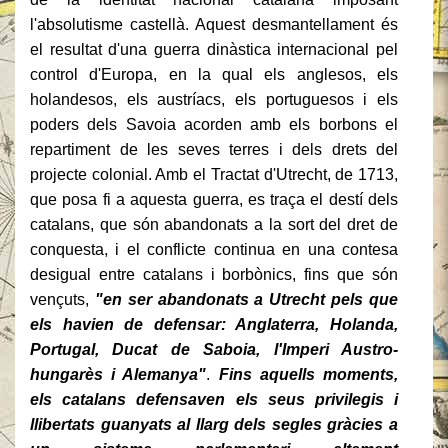
l'absolutisme castellà.
Aquest desmantellament és
el resultat d'una guerra dinàstica internacional pel
control d'Europa, en la qual els anglesos, els
holandesos, els austríacs, els portuguesos i els
poders dels Savoia acorden amb els borbons el
repartiment de les seves terres i dels drets del
projecte colonial.
Amb el Tractat d'Utrecht, de 1713,
que posa fi a aquesta guerra, es traça el destí dels
catalans, que són abandonats a la sort del dret de
conquesta, i el conflicte continua en una contesa
desigual entre catalans i borbònics, fins que són
vençuts,
"en ser abandonats a Utrecht pels que
els havien de defensar: Anglaterra, Holanda,
Portugal, Ducat de Saboia, l'Imperi Austro-
hungarès i Alemanya"
.
Fins aquells moment
s,
els catalans defensaven els seus privilegis i
llibertats guanyats al llarg dels segles gràcies a