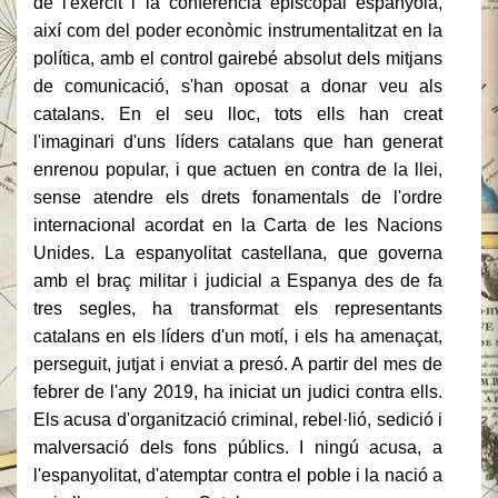
de l'exèrcit i la conferència episcopal espanyola,
així com del poder econòmic instrumentalitzat en la
política, amb el control gairebé absolut dels mitjans
de comunicació, s'han oposat a donar veu als
catalans.
En el seu lloc, tots ells han creat
l'imaginari d'uns líders catalans que han generat
enrenou popular, i que actuen en contra de la llei,
sense atendre els drets fonamentals de l'ordre
internacional acordat en la Carta de les Nacions
Unides.
La espanyolitat castellana, que governa
amb el braç militar i judicial a Espanya des de fa
tres segles, ha transformat els representants
catalans en els líders d'un motí, i els ha amenaçat,
perseguit, jutjat i enviat a presó.
A partir del mes de
febrer de l'any 2019, ha iniciat un judici contra ells.
Els acusa d'organització criminal, rebel·lió, sedició i
malversació dels fons públics.
I ningú acusa, a
l'espanyolitat, d'atemptar contra el poble i la nació a