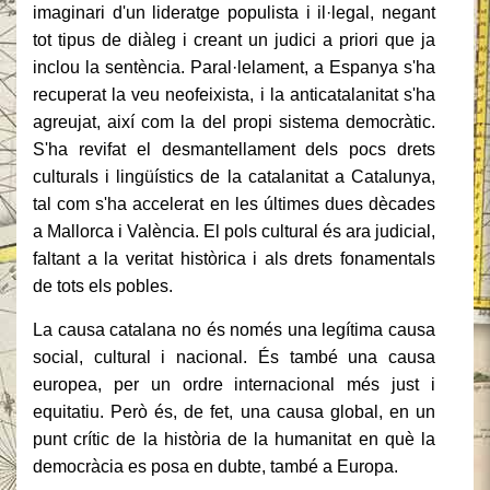
imaginari d'un lideratge populista i il·legal, negant
tot tipus de diàleg i creant un judici a priori que ja
inclou la sentència.
Paral·lelament, a Espanya s'ha
recuperat la veu neofeixista, i la anticatalanitat s'ha
agreujat, així com la del propi sistema democràtic.
S'ha revifat el desmantellament dels pocs drets
culturals i lingüístics de la catalanitat a Catalunya,
tal com s'ha accelerat en les últimes dues dècades
a Mallorca i València.
El pols cultural és ara judicial,
faltant a la veritat històrica i als drets fonamentals
de tots els pobles.
La causa catalana no és només una legítima causa
social, cultural i nacional.
És també una causa
europea, per un ordre internacional més just i
equitatiu.
Però és, de fet, una causa global, en un
punt crític de la història de la humanitat en què la
democràcia es posa en dubte, també a Europa.