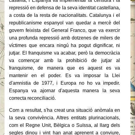
castellà, i Espanya va implementar la censura i la
repressió en defensa de la seva identitat castellana,
a costa de la resta de nacionalitats.
Catalunya i el
republicanisme espanyol van quedar a mercè del
govern feixista del General Franco, que va exercir
una profunda repressió amb dotzenes de milers de
víctimes que encara ningú ha pogut dignificar, ni
jutjar.
El franquisme va acabar, però la democràcia
va començar amb la prohibició de jutjar al
franquisme, de manera que es aquest es va
mantenir en el poder.
Es va imposar la Llei
d'amnistia de 1977, i Europa no ho va impedir.
Espanya va ajornar d'aquesta manera la seva
correcta reconciliació.
Com a resultat, s'ha creat una situació anòmala en
la seva convivència.
Altres entitats plurinacionals,
com el Regne Unit, Bèlgica o Suïssa, al llarg dels
segles dinou i vint han anat aprenent a conviure,