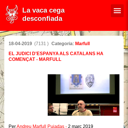
La vaca cega
desconfiada
18-04-2019
(7131 )
Categoria:
Marfull
EL JUDICI D'ESPANYA ALS CATALANS HA
COMENÇAT - MARFULL
Per
Andreu Marfull Pujadas -
2 març 2019