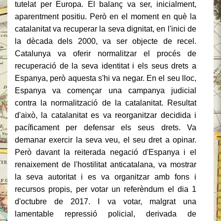
tutelat per Europa.
El balanç va ser, inicialment,
aparentment positiu.
Però en el moment en què la
catalanitat va recuperar la seva dignitat, en l'inici de
la dècada dels 2000, va ser objecte de recel.
Catalunya va oferir normalitzar el procés de
recuperació de la seva identitat i els seus drets a
Espanya, però aquesta s'hi va negar.
En el seu lloc,
Espanya va començar una campanya judicial
contra la normalització de la catalanitat.
Resultat
d'això, la catalanitat es va reorganitzar decidida i
pacíficament per defensar els seus drets.
Va
demanar exercir la seva veu, el seu dret a opinar.
Però davant la reiterada negació d'Espanya i el
renaixement de l'hostilitat anticatalana, va mostrar
la seva autoritat i es va organitzar amb fons i
recursos propis, per votar un referèndum el dia 1
d'octubre de 2017. I va votar, malgrat una
lamentable repressió policial, derivada de