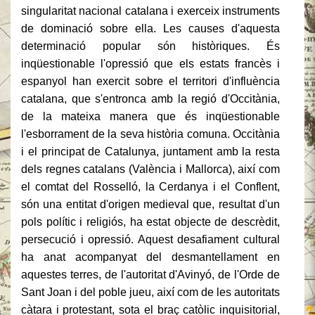
singularitat nacional catalana i exerceix instruments
de dominació sobre ella.
Les causes d'aquesta
determinació popular són històriques.
És
inqüestionable l'opressió que els estats francès i
espanyol han exercit sobre el territori d'influència
catalana, que s'entronca amb la regió d'Occitània,
de la mateixa manera que és inqüestionable
l'esborrament de la seva història comuna.
Occitània
i el principat de Catalunya, juntament amb la resta
dels regnes catalans (València i Mallorca), així com
el comtat del Rosselló, la Cerdanya i el Conflent,
són una entitat d'origen medieval que, resultat d'un
pols polític i religiós, ha estat objecte de descrèdit,
persecució i opressió.
Aquest desafiament cultural
ha anat acompanyat del desmantellament
en
aquestes terres,
de l'autoritat d'Avinyó, de l'Orde de
Sant Joan i del poble jueu, així com de les autoritats
càtara i protestant, sota el braç catòlic inquisitorial,