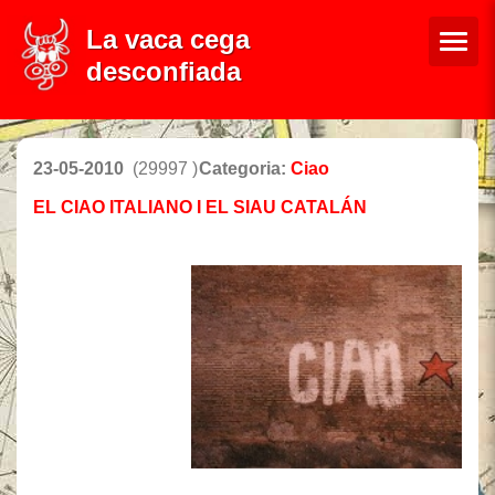
La vaca cega
desconfiada
23-05-2010
(29997 )
Categoria:
Ciao
EL CIAO ITALIANO I EL SIAU CATALÁN