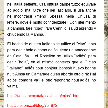
nell'Italia settentr., Ora diffusa dappertutto;
equivale
ad addio, ma, Oltre che nel lasciarsi, si usa anche
nell'incontrarsi (meno Spessa nella Chiusa di
lettere, dove è molto confidenziale).
Con riferimento
a bambini, fare "ciao", fare Cenni di salud aprendo y
chiudendo la Manina.
El hecho de que en italiano se utilice el "ciao" tanto
para decir hola o como adiós, tiene un antecedente
en Cataluña ... el Rosellón se utiliza "adiós" para
decir "hola", en el mismo contexto que el " ciao
"italiano:" adiós pour bonjour, bonsoir huevo bonne
nuit. Ainsa un Camarade quien aborde otro dirá: Ha!
adiós, como te va? el otro répondra: hou! adiós, no
va mal! "
http://webs.racocatala.cat/eltalp/mias1.htm
http://bibiloni.cat/blog/?p=872