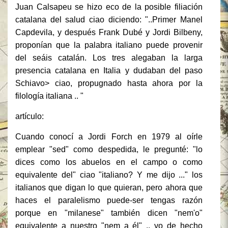
Juan Calsapeu se hizo eco de la posible filiación
catalana del salud ciao diciendo: "..Primer Manel
Capdevila, y después Frank Dubé y Jordi Bilbeny,
proponían que la palabra italiano puede provenir
del seáis catalán. Los tres alegaban la larga
presencia catalana en Italia y dudaban del paso
Schiavo> ciao, propugnado hasta ahora por la
filología italiana .. "
artículo:
Cuando conocí a Jordi Forch en 1979 al oírle
emplear "sed" como despedida, le pregunté: "lo
dices como los abuelos en el campo o como
equivalente del" ciao "italiano? Y me dijo ..." los
italianos que digan lo que quieran, pero ahora que
haces el paralelismo puede-ser tengas razón
porque en "milanese" también dicen "nem'o"
equivalente a nuestro "nem a él" .. yo de hecho