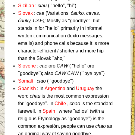
Sicilian
:
ciau
( "hello", "hi")
Slovak
:
cae
(Variations:
čauko,
cavas,
čauky,
CAF);
Mostly as "goodbye", but
stands in for "hello" primarily in informal
written communication (texto messages,
emails) and phone calls because it is more
character-efficient / shorter and more hip
than the Slovak "ahoj"
Slovene
:
cae
oro
CAW
( "hello" oro
"goodbye");
also
CAW CAW
( "bye bye")
Somalí
:
ciao
( "goodbye")
Spanish
: in
Argentina
and
Uruguay
the
word
chau
is the most common expression
for "goodbye".
In
Chile
,
chao
is the standard
farewell.
In
Spain
, where "adios" (with a
religious Etymology as "goodbye") is the
common expresión, people can use
chao
as
an original way of saying goodbye.