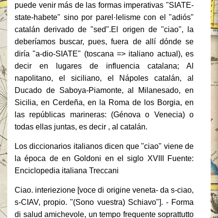
puede venir más de las formas imperativas "SIATE-
state-habete" sino por parel·lelisme con el "adiós"
catalán derivado de "sed".
El origen de "ciao", la
deberíamos buscar, pues, fuera de allí dónde se
diría "a-dio-SIATE" (toscana => italiano actual), es
decir en lugares de influencia catalana;
Al
napolitano, el siciliano, el Nápoles catalán, al
Ducado de Saboya-Piamonte, al Milanesado, en
Sicilia, en Cerdeña, en la Roma de los Borgia, en
las repúblicas marineras: (Génova o Venecia) o
todas ellas juntas, es decir , al catalán.
Los diccionarios italianos dicen que "ciao" viene de
la época de en Goldoni en el siglo XVIII Fuente:
Enciclopedia italiana Treccani
Ciao.
interiezione [voce di origine veneta- da s-ciao,
s-CIAV, propio.
"(Sono vuestra) Schiavo"].
- Forma
di salud amichevole, un tempo frequente soprattutto