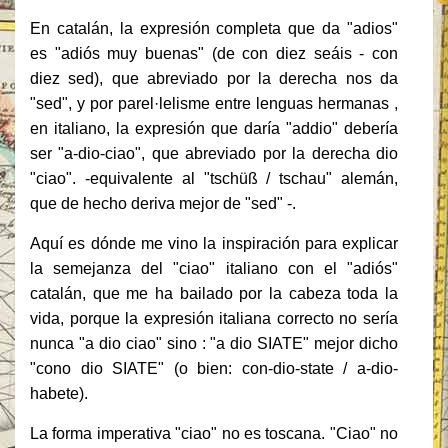
En catalán, la expresión completa que da "adios"
es "adiós muy buenas" (de con diez seáis - con
diez sed), que abreviado por la derecha nos da
"sed", y por parel·lelisme entre lenguas hermanas ,
en italiano, la expresión que daría "addio" debería
ser "a-dio-ciao", que abreviado por la derecha dio
"ciao".
-equivalente al "tschüß / tschau" alemán,
que de hecho deriva mejor de "sed" -.
Aquí es dónde me vino la inspiración para explicar
la semejanza del "ciao" italiano con el "adiós"
catalán, que me ha bailado por la cabeza toda la
vida, porque la expresión italiana correcto no sería
nunca "a dio ciao" sino : "a dio SIATE" mejor dicho
"cono dio SIATE" (o bien: con-dio-state / a-dio-
habete).
La forma imperativa "ciao" no es toscana.
"Ciao" no