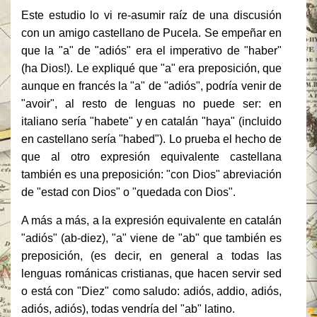
Este estudio lo vi re-asumir raíz de una discusión
con un amigo castellano de Pucela.
Se empeñar en
que la "a" de "adiós" era el imperativo de "haber"
(ha Dios!).
Le expliqué que "a" era preposición, que
aunque en francés la "a" de "adiós", podría venir de
"avoir", al resto de lenguas no puede ser: en
italiano sería "habete" y en catalán "haya" (incluido
en castellano sería "habed").
Lo prueba el hecho de
que al otro expresión equivalente castellana
también es una preposición: "con Dios" abreviación
de "estad con Dios" o "quedada con Dios".
A más a más, a la expresión equivalente en catalán
"adiós" (ab-diez), "a" viene de "ab" que también es
preposición, (es decir, en general a todas las
lenguas románicas cristianas, que hacen servir sed
o está con "Diez" como saludo: adiós, addio, adiós,
adiós, adiós), todas vendría del "ab" latino.