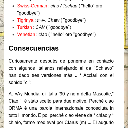
Swiss-German
:
ciao / Tschau
( "hello" oro
"goodbye")
Tigrinya
: ቻው,
Chaw
( "goodbye")
Turkish
:
CAV
( "goodbye")
Venetian
:
ciao
( "hello" oro "goodbye")
Consecuencias
Curiosamente después de ponerme en contacto
con algunos italianos reflejando el de "Schiavo"
han dado tres versiones más .. * Acciari con el
sonido "ci":
A. «Ay Mundial di Italia '90 y nom della Mascotte,"
Ciao ", è stato scelto para due motive.
Perché ciao
ORMA è una parola internazionale conosciuta in
tutto il mondo.
E poi perché ciao viene da * chiao y *
chiaio, forme medieval por Clarus (m) ... El augurio