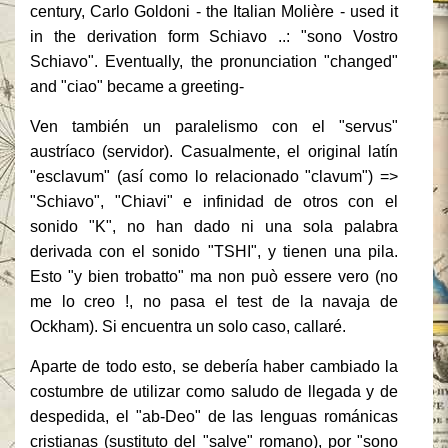
century, Carlo Goldoni - the Italian Molière - used it
in the derivation form Schiavo ..: "sono Vostro
Schiavo".
Eventually, the pronunciation "changed"
and "ciao" became a greeting-
Ven también un paralelismo con el "servus"
austríaco (servidor).
Casualmente, el original latín
"esclavum" (así como lo relacionado "clavum") =>
"Schiavo", "Chiavi" e infinidad de otros con el
sonido "K", no han dado ni una sola palabra
derivada con el sonido "TSHI", y tienen una pila.
Esto "y bien trobatto" ma non può essere vero (no
me lo creo !, no pasa el test de la navaja de
Ockham).
Si encuentra un solo caso, callaré.
Aparte de todo esto, se debería haber cambiado la
costumbre de utilizar como saludo de llegada y de
despedida, el "ab-Deo" de las lenguas románicas
cristianas (sustituto del "salve" romano), por "sono