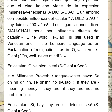
que el ciao italiano viene de la expresión
(milanesa-veneciana)" A DIO S-CIAO ".. un entorno
con posible influencia del catalán" A DIEZ SIAU "-
hay fuimos 200 años! - Los lugares donde dicen
SIAU-CHAU sería por influencia directa del
catalán:« ..The word "s-Ciao" is still used in
Venetian and in the Lombard language as an
Exclamation of resignation , as in: O, va bien ', s-
Ciao! ( "Oh, well, never mind!"). »
En catalán: O, va bien, bien!
(S-Ciao! = Sea!)
«..A Milanese Proverb / tongue-twister says: Se
gh'inn gh'inn, se gh'inn no s-Ciao (" if they are -
meaning money - they are, if they are not, no
problem ") . »
En catalán: Si, hay, hay, en su defecto, sea!
(S-
Ciao! = Sea!)