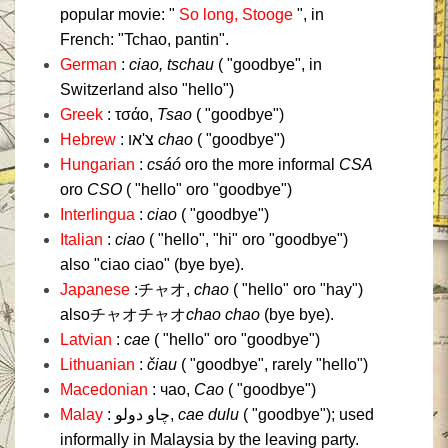
popular movie: "
So long, Stooge
", in
French: "Tchao, pantin".
German
:
ciao,
tschau
( "goodbye", in
Switzerland also "hello")
Greek
: τσάο,
Tsao
( "goodbye")
Hebrew
: צ'או
chao
( "goodbye")
Hungarian
:
csáó
oro the more informal
CSA
oro
CSO
( "hello" oro "goodbye")
Interlingua
:
ciao
( "goodbye")
Italian
:
ciao
( "hello", "hi" oro "goodbye")
also "ciao ciao" (bye bye).
Japanese
:チャオ,
chao
( "hello" oro "hay")
alsoチャオチャオ
chao chao
(bye bye).
Latvian
:
cae
( "hello" oro "goodbye")
Lithuanian
:
čiau
( "goodbye", rarely "hello")
Macedonian
: чао,
Cao
( "goodbye")
Malay
: چاو دولو,
cae dulu
( "goodbye");
used
informally in Malaysia by the leaving party.