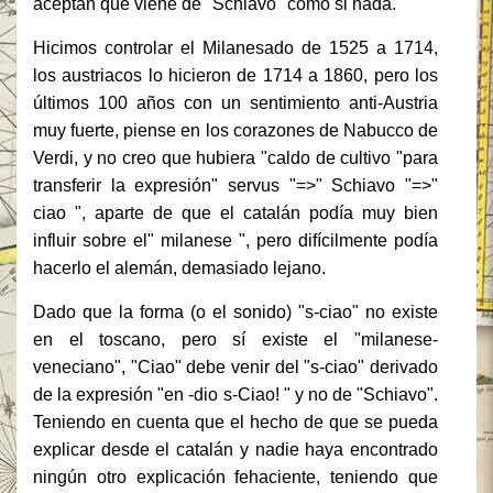
aceptan que viene de "Schiavo" como si nada.
Hicimos controlar el Milanesado de 1525 a 1714,
los austriacos lo hicieron de 1714 a 1860, pero los
últimos 100 años con un sentimiento anti-Austria
muy fuerte, piense en los corazones de Nabucco de
Verdi, y no creo que hubiera "caldo de cultivo "para
transferir la expresión" servus "=>" Schiavo "=>"
ciao ", aparte de que el catalán podía muy bien
influir sobre el" milanese ", pero difícilmente podía
hacerlo el alemán, demasiado lejano.
Dado que la forma (o el sonido) "s-ciao" no existe
en el toscano, pero sí existe el "milanese-
veneciano", "Ciao" debe venir del "s-ciao" derivado
de la expresión "en -dio s-Ciao! "
y no de "Schiavo".
Teniendo en cuenta que el hecho de que se pueda
explicar desde el catalán y nadie haya encontrado
ningún otro explicación fehaciente, teniendo que