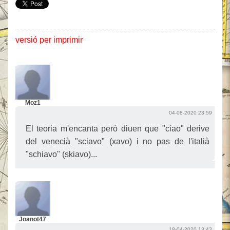
versió per imprimir
Moz1
04-08-2020 23:59
El teoria m'encanta però diuen que "ciao" derive
del venecià "sciavo" (xavo) i no pas de l'italià
"schiavo" (skiavo)...
Joanot47
18-04-2020 13:43