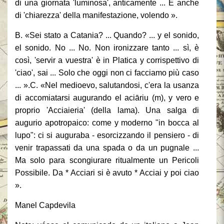
di una giornata 'luminosa', anticamente ... E anche
di 'chiarezza' della manifestazione, volendo ».
B. «Sei stato a Catania? ... Quando? ... y el sonido,
el sonido.
No ... No.
Non ironizzare tanto ... sì, è
così, 'servir a vuestra' è in Platica y corrispettivo di
'ciao', sai ... Solo che oggi non ci facciamo più caso
... ».C.
«Nel medioevo, salutandosi, c'era la usanza
di accomiatarsi augurando el aciāriu (m), y vero e
proprio 'Acciaieria' (della lama).
Una salga di
augurio apotropaico: come y moderno "in bocca al
lupo": ci si auguraba - esorcizzando il pensiero - di
venir trapassati da una spada o da un pugnale ...
Ma solo para scongiurare ritualmente un Pericoli
Possibile.
Da * Acciari si è avuto * Acciai y poi ciao
».
Manel Capdevila