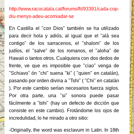
http://www.racocatala.cat/forums/fil/93391/cada-cop-
diu-menys-adeu-acomiadar-se
En Castilla el "con Dios" también se ha utilizado
para decir hola y adiós, al igual que el "alà sea
contigo" de los sarracenos, el "shalom" de los
judíos, el "salve" de los romanos, el "aloha" de
Hawaii o tantos otros.
Cualquiera con dos dedos de
frente, ve que es imposible que "ciao" venga de
"Schiavo" ón "chi" suena "ki" ( "quien" en catalán),
pasando por orden divina a "Tshi" ( "Chi" en catalán
).
Por este cambio serían necesarios fuerza siglos.
Por otra parte, una "si" sonora puede pasar
fácilmente a "tshi" (hay un defecto de dicción que
consiste en este cambio).
Frotándome los ojos de
incredulidad, lo he mirado a otro sitio:
-Originally, the word was esclavum in Latin.
In 18th