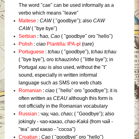
The word "cae" can be used informally as a
verbo which means "leave"
Maltese
:
CAW
( "goodbye");
also
CAW
CAW
( "bye bye")
Serbian
: ћао,
Cao
( "goodbye" oro "hello")
Polish
:
ciao
Plantilla: IPA-pl
(rare)
Portuguese
:
tchau
( "goodbye"),
tchau tchau
( "bye bye"), oro
tchauzinho
( "little bye");
in
Portugal
xau
is also used, without the "t"
sound, especially in written informal
language such as SMS oro web chats
Romanian
:
ciao
( "hello" oro "goodbye");
it is
often written as
CEAU
although this form is
not officially in the Romanian vocabulary
Russian
: чау, чао,
chao;
( "Goodbye");
also
jokingly - чао-какао,
chao-Kaká
(from чай -
"tea" and какао - "cocoa")
Croatian
:
Cao
( "goodbye" oro "hello")