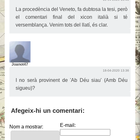
La procedència del Veneto, fa dubtosa la tesi, però
el comentari final del xicon italià si té
versemblança. Venim tots del llatí, és clar.
Joanot47
18-04-2020 13:36
I no serà provinent de 'Ab Déu siau' (Amb Déu
sigueu)?
Afegeix-hi un comentari:
E-mail:
Nom a mostrar: