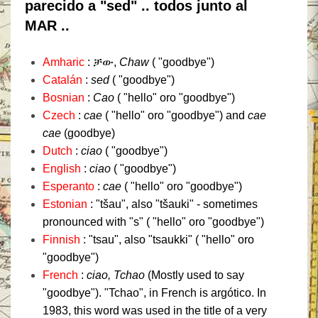
parecido a "sed" .. todos junto al
MAR ..
Amharic
: ቻው,
Chaw
( "goodbye")
Catalán
:
sed
( "goodbye")
Bosnian
:
Cao
( "hello" oro "goodbye")
Czech
:
cae
( "hello" oro "goodbye") and
cae
cae
(goodbye)
Dutch
:
ciao
( "goodbye")
English
:
ciao
( "goodbye")
Esperanto
:
cae
( "hello" oro "goodbye")
Estonian
: "tšau", also "tšauki" - sometimes
pronounced with "s" ( "hello" oro "goodbye")
Finnish
: "tsau", also "tsaukki" ( "hello" oro
"goodbye")
French
:
ciao,
Tchao
(Mostly used to say
"goodbye").
"Tchao", in French is argótico.
In
1983, this word was used in the title of a very