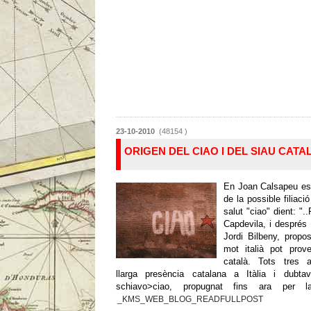
23-10-2010
(48154 )
ORIGEN DEL CIAO I DEL SIAU CATAL
En Joan Calsapeu es 
de la possible filiaci
salut "ciao" dient: ".
Capdevila, i després
Jordi Bilbeny, propo
mot italià pot prove
català. Tots tres a
llarga presència catalana a Itàlia i dubt
schiavo>ciao, propugnat fins ara per la f
_KMS_WEB_BLOG_READFULLPOST