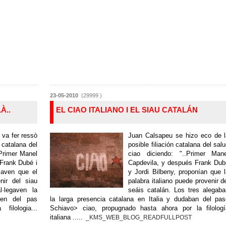
23-05-2010
(29999 )
À..
EL CIAO ITALIANO I EL SIAU CATALÁN
va fer ressò
Juan Calsapeu se hizo eco de l
ó catalana del
posible filiación catalana del sal
.Primer Manel
ciao diciendo: "..Primer Mane
 Frank Dubé i
Capdevila, y después Frank Dub
saven que el
y Jordi Bilbeny, proponían que 
nir del siau
palabra italiano puede provenir d
l·legaven la
seáis catalán. Los tres alegab
aven del pas
la larga presencia catalana en Italia y dudaban del pa
ilologia...
Schiavo> ciao, propugnado hasta ahora por la filologí
italiana .....
_KMS_WEB_BLOG_READFULLPOST