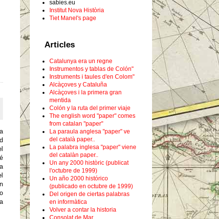
sabies.eu
Institut Nova Història
Tiet Manel's page
Articles
Catalunya era un regne
Instrumentos y tablas de Colón"
Instruments i taules d'en Colom"
Alcàçoves y Cataluña
Alcàçoves i la primera gran
mentida
Colón y la ruta del primer viaje
The english word "paper" comes
from catalan "paper"
a
La paraula anglesa "paper" ve
del català paper..
ud
La palabra inglesa "paper" viene
l
del catalàn paper..
é
Un any 2000 històric (publicat
la
l'octubre de 1999)
el
Un año 2000 histórico
an
(publicado en octubre de 1999)
so
Del origen de ciertas palabras
a
en informàtica
Volver a contar la historia
Consolat de Mar