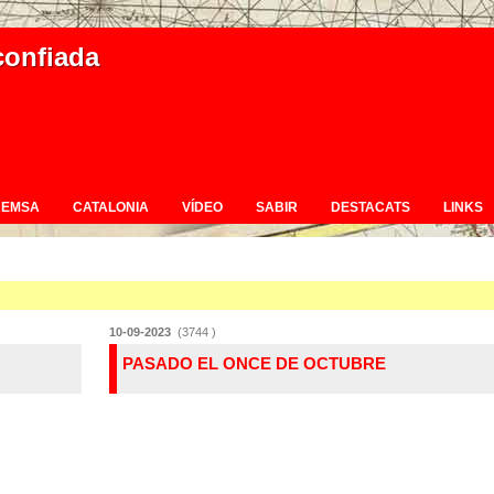
confiada
REMSA
CATALONIA
VÍDEO
SABIR
DESTACATS
LINKS
10-09-2023
(3744 )
PASADO EL ONCE DE OCTUBRE