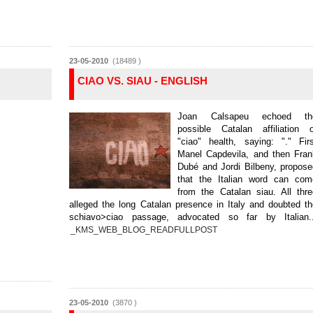
23-05-2010
(18489 )
CIAO VS. SIAU - ENGLISH
Joan Calsapeu echoed th
possible Catalan affiliation o
"ciao" health, saying: "." Fir
Manel Capdevila, and then Fran
Dubé and Jordi Bilbeny, propos
that the Italian word can com
from the Catalan siau. All thr
alleged the long Catalan presence in Italy and doubted t
schiavo>ciao passage, advocated so far by Italian..
_KMS_WEB_BLOG_READFULLPOST
23-05-2010
(3870 )