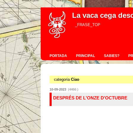
La vaca cega des
_FRASE_TOP
PORTADA
PRINCIPAL
SABIES?
P
categoria
Ciao
10-09-2023
(4466 )
DESPRÉS DE L'ONZE D'OCTUBRE