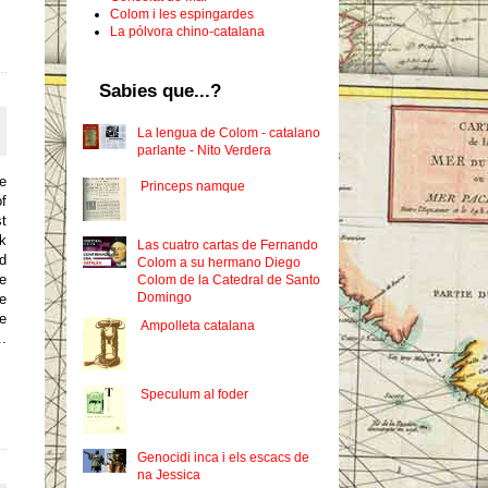
Colom i les espingardes
La pólvora chino-catalana
Sabies que...?
La lengua de Colom - catalano
parlante - Nito Verdera
e
Princeps namque
f
st
k
Las cuatro cartas de Fernando
ed
Colom a su hermano Diego
e
Colom de la Catedral de Santo
Domingo
ee
he
Ampolleta catalana
.
Speculum al foder
Genocidi inca i els escacs de
na Jessica