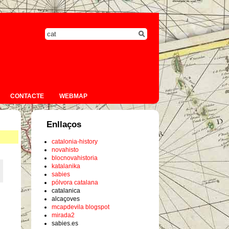
CONTACTE
WEBMAP
Enllaços
catalonia-history
novahisto
blocnovahistoria
katalanika
sabies
pólvora catalana
catalanica
alcaçoves
mcapdevila blogspot
mirada2
sabies.es