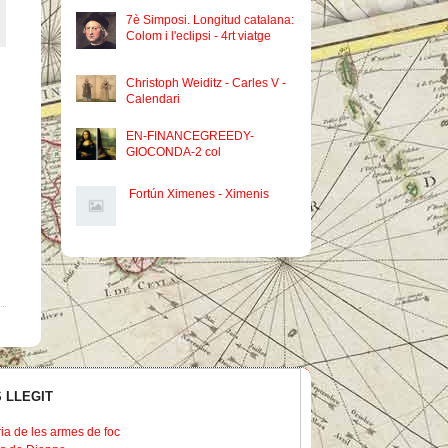
7è Simposi. Longitud catalana:
Colom i l'eclipsi - 4rt viatge
Christoph Weiditz - Carles V -
Calendari
EN-FINANCEGREEDY-
GIOCONDA-2 col
Fortún Ximenes - Ximenis
 LLEGIT
ria de les armes de foc