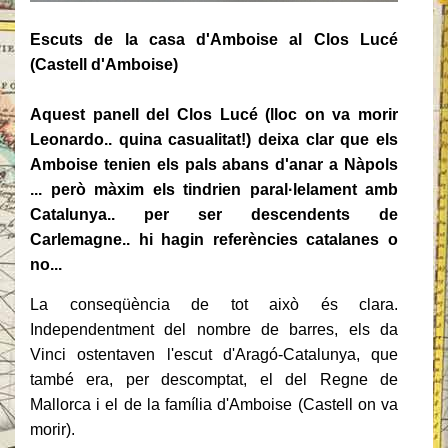
Escuts de la casa d'Amboise a
l Clos Lucé
(Castell d'Amboise)
Aquest panell del Clos Lucé (lloc on va morir
Leonardo.. quina casualitat!) deixa clar que els
Amboise
tenien els pals abans d'anar a Nàpols
... però màxim els tindrien paral·lelament amb
Catalunya.. per ser descendents de
Carlemagne.. hi hagin referències catalanes o
no...
La conseqüència de tot això és clara.
Independentment del nombre de barres, els da
Vinci ostentaven l'escut d'Aragó-Catalunya, que
també era, per descomptat, el del Regne de
Mallorca i el de la família d'Amboise (Castell on va
morir).