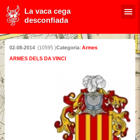
La vaca cega
desconfiada
02-08-2014
(10595 )
Categoria:
Armes
ARMES DELS DA VINCI