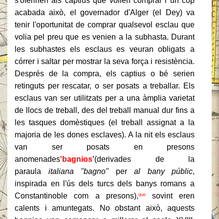
s'oferirien als captius que volien comprar i un cop
acabada això, el governador d'Alger (el Dey) va
tenir l'oportunitat de comprar qualsevol esclau que
volia pel preu que es venien a la subhasta. Durant
les subhastes els esclaus es veuran obligats a
córrer i saltar per mostrar la seva força i resistència.
Després de la compra, els captius o bé serien
retinguts per rescatar, o ser posats a treballar. Els
esclaus van ser utilitzats per a una àmplia varietat
de llocs de treball, des del treball manual dur fins a
les tasques domèstiques (el treball assignat a la
majoria de les dones esclaves). A la nit els esclaus
van ser posats en presons
anomenades
'bagnios'
(derivades de la
paraula
italiana "bagno"
per
al bany públic
,
inspirada en l'ús dels turcs dels banys romans a
Constantinoble com a presons),
sovint eren
que
calents i amuntegats. No obstant això, aquests