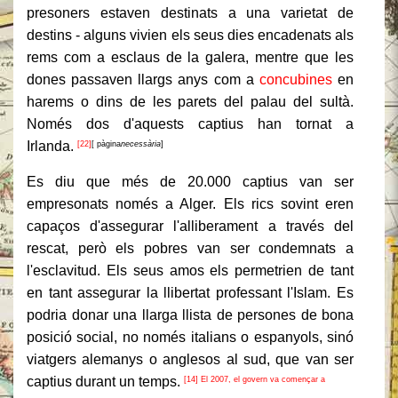
presoners estaven destinats a una varietat de
destins - alguns vivien els seus dies encadenats als
rems com a esclaus de la galera, mentre que les
dones passaven llargs anys com a
concubines
en
harems o dins de les parets del palau del sultà.
Només dos d'aquests captius han tornat a
Irlanda.
[22]
[ pàgina
necessària
]
Es diu que més de 20.000 captius van ser
empresonats només a Alger. Els rics sovint eren
capaços d'assegurar l'alliberament a través del
rescat, però els pobres van ser condemnats a
l'esclavitud. Els seus amos els permetrien de tant
en tant assegurar la llibertat professant l'Islam. Es
podria donar una llarga llista de persones de bona
posició social, no només italians o espanyols, sinó
viatgers alemanys o anglesos al sud, que van ser
captius durant un temps.
[14] El 2007, el govern va començar a