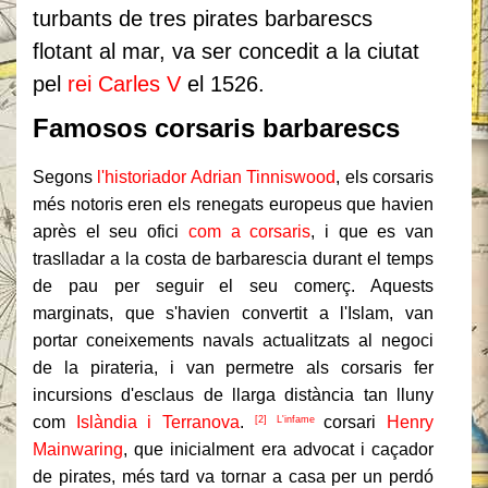
turbants de tres pirates
barbarescs
flotant al mar, va ser concedit a la ciutat
pel
rei Carles V
el 1526.
Famosos corsaris barbarescs
Segons
l'historiador Adrian Tinniswood
, els corsaris
més notoris eren els renegats europeus que havien
après el seu ofici
com a corsaris
, i que es van
traslladar a la costa de
barbaresc
ia durant el temps
de pau per seguir el seu comerç. Aquests
marginats, que s'havien convertit a l'Islam, van
portar coneixements navals actualitzats al negoci
de la pirateria, i van permetre als corsaris fer
incursions d'esclaus de llarga distància tan lluny
com
Islàndia
i Terranova
.
corsari
Henry
[2] L'infame
Mainwaring
, que inicialment era advocat i caçador
de pirates, més tard va tornar a casa per un perdó