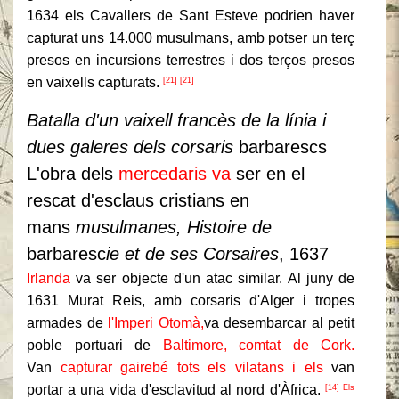
1634 els Cavallers de Sant Esteve podrien haver
capturat uns 14.000 musulmans, amb potser un terç
presos en incursions terrestres i dos terços presos
en vaixells capturats.
[21] [21]
Batalla d'un vaixell francès de la línia i
dues galeres dels corsaris
barbarescs
L'obra dels
mercedaris va
ser en el
rescat d'esclaus cristians en
mans
musulmanes, Histoire de
barbaresc
ie et de ses Corsaires
, 1637
Irlanda
va ser objecte d'un atac similar. Al juny de
1631 Murat Reis, amb corsaris d'Alger i tropes
armades de
l'Imperi Otomà,
va desembarcar al petit
poble portuari de
Baltimore, comtat de Cork.
Van
capturar gairebé tots els vilatans i els
van
portar a una vida d'esclavitud al nord d'Àfrica.
[14] Els