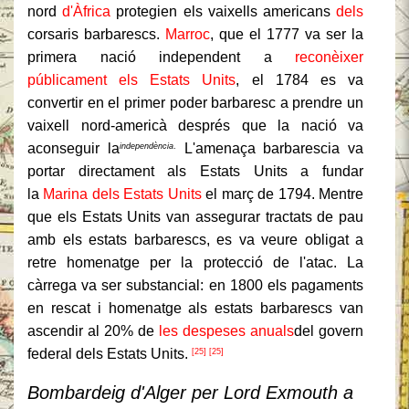
nord
d'Àfrica
protegien els vaixells americans
dels
corsaris
barbarescs
.
Marroc
, que el 1777 va ser la
primera nació independent a
reconèixer
públicament els Estats Units
, el 1784 es va
convertir en el primer poder
barbaresc
a prendre un
vaixell nord-americà després que la nació va
aconseguir la
L'amenaça
barbaresc
ia va
independència
.
portar directament als Estats Units a fundar
la
Marina dels Estats Units
el març de 1794. Mentre
que els Estats Units van assegurar tractats de pau
amb els estats
barbarescs
, es va veure obligat a
retre homenatge per la protecció de l'atac. La
càrrega va ser substancial: en 1800 els pagaments
en rescat i homenatge als estats
barbarescs
van
ascendir al 20% de
les despeses anuals
del govern
federal dels Estats Units.
[25] [25]
Bombardeig d'Alger per Lord Exmouth a