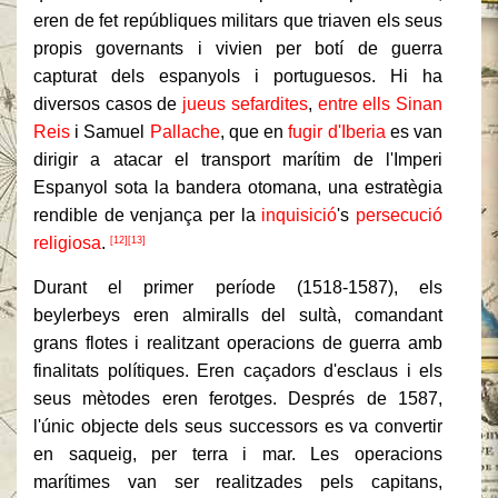
eren de fet repúbliques militars que triaven els seus
propis governants i vivien per botí de guerra
capturat dels espanyols i portuguesos. Hi ha
diversos casos de
jueus sefardites
,
entre ells Sinan
Reis
i Samuel
Pallache
, que en
fugir d'Iberia
es van
dirigir a atacar el transport marítim de l'Imperi
Espanyol sota la bandera otomana, una estratègia
rendible de venjança per la
inquisició
's
persecució
religiosa
.
[12]
[13]
Durant el primer període (1518-1587), els
beylerbeys eren almiralls del sultà, comandant
grans flotes i realitzant operacions de guerra amb
finalitats polítiques. Eren caçadors d'esclaus i els
seus mètodes eren ferotges. Després de 1587,
l'únic objecte dels seus successors es va convertir
en saqueig, per terra i mar. Les operacions
marítimes van ser realitzades pels capitans,