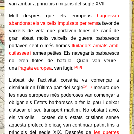
van arribar a principis i mitjans del segle XVII.
Molt després que els europeus
haguessin
abandonat els vaixells impulsats per rems
a favor de
vaixells de vela que portaven tones de canó de
gran abast, molts vaixells de guerra
barbarescs
portaven cent o més homes
lluitadors armats amb
cutlasses i
armes petites. Els navegants
barbarescs
no eren flotes de batalla. Quan van veure
una
fragata europea
, van fugir.
[4] [4]
L'abast de l'activitat corsària va començar a
disminuir en l'última part del segle
mesura que
XVII, a
les naus europees més poderoses van començar a
obligar els Estats barbarescs a fer la pau i deixar
d'atacar el seu transport marítim. No obstant això,
els vaixells i costes dels estats cristians sense
aquesta protecció eficaç van continuar patint fins a
principis del segle XIX. Després de
les guerres