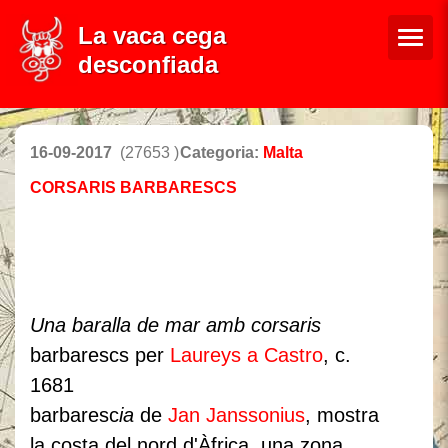
La vaca cega
desconfiada
16-09-2017
(27653 )
Categoria:
Malta
CORSARIS BARBARESCS
Una baralla de mar amb corsaris
barbarescs
per
Laureys a Castro
,
c.
1681
barbaresc
ia
de
Jan Janssonius
, mostra
la costa del nord d'Àfrica, una zona