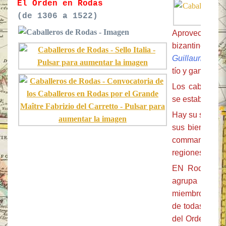
El Orden en Rodas
(de 1306 a 1522)
Aprovechando
bizantino, F
Guillaume de V
tío y ganó Rod
Los caballeros
se estableciero
Hay su soberan
sus bienes en 
commanderies y
regiones denom
EN Rodas prop
agrupa a los
miembros del 
de todas las p
del Orden se a