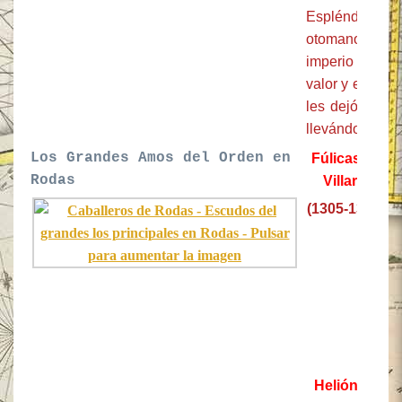
Espléndido e
otomanos. Hec
imperio otoma
valor y el modo
les dejó a la v
llevándose lo 
Los Grandes Amos del Orden en
Fúlicas de
Rodas
Villaret
(1305-1319)
Helión de