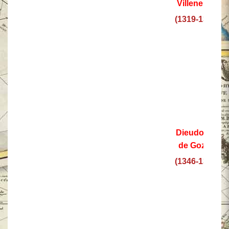
Villeneuve
(1319-1346)
Dieudonné
de Gozon
(1346-1353)