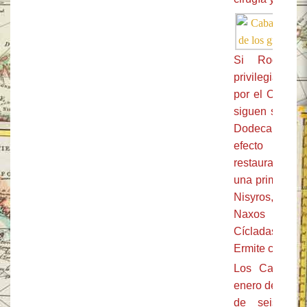
Si Rodas es
privilegiado p
por el Orden d
siguen siendo 
Dodecaneso. Al
efecto fuer
restauradas g
una primer pre
Nisyros, Tilos
Naxos tambié
Cícladas, se e
Ermite construi
Los Caballer
enero de 1523
de seis me