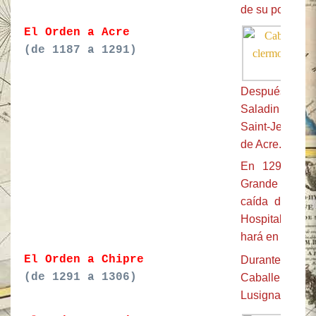
de su potencia
El Orden a Acre
(de 1187 a 1291)
Después de l
Saladin en 118
Saint-Jean-de-
de Acre.
En 1291,
Jea
Grande Maestr
caída de San 
Hospitalarios 
hará en 1293.
El Orden a Chipre
Durante alg
(de 1291 a 1306)
Caballeros a
Lusignan.