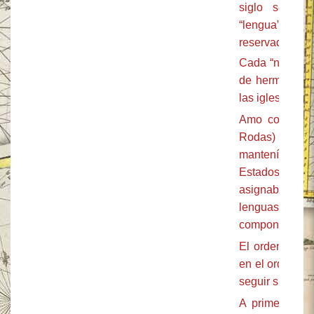
siglo según
“lengua” se r
reservado a su
Cada “nación” 
de hermanos si
las iglesias y 
Amo controlab
Rodas) y por
mantenía info
Estados. La
asignaban a lo
lenguas: la s
componía de re
El orden disp
en el orden rel
seguir siendo 
A primer tiem