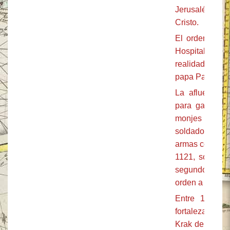
Jerusalén, que
Cristo.
El orden de lo
Hospital, de
realidad, se 
papa Pascual II
La afluencia 
para garantiz
monjes hospit
soldados, enc
armas contra l
1121, sobre l
segundo Gran M
orden a la vez h
Entre 1142 y
fortalezas en 
Krak de los Ca