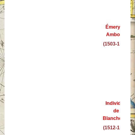
Émery de
Amboise
(1503-1512)
Individuo
de
Blanchefort
(1512-1513)