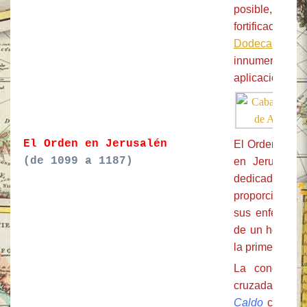
posible, fue
fortificación
Dodecaneso
innumerables 
aplicación de 
El Orden en Jerusalén
El Orden catól
(de 1099 a 1187)
en Jerusalén 
dedicado a 
proporcionar a
sus enfermedad
de un hospital
la primera cru
La conquista
cruzada de los
Caldo
condujo 