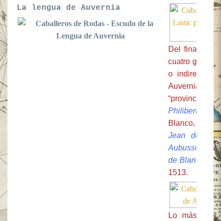
La lengua de Auvernia
Del final del
X
cuatro grandes
o indirectamen
Auvernia”, 
“provincias”
Philibert de N
Blanco, no se
Jean de Last
Aubusson
, de
de Blanchefort
1513.
Lo más grande