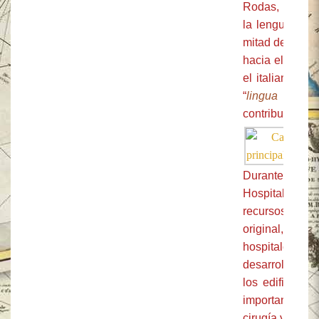
Rodas, los Fr
la lengua escri
mitad del
si
XVe
hacia el latín
el italiano. L
“
lingua
proba
contribuciones 
Durante los do
Hospitalarios 
recursos, pr
original, a 
hospitales, di
desarrollan, y
los edificios,
importancia d
cirugía y farma