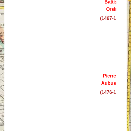
Battista
Orsini
(1467-1476)
Pierre de
Aubusson
(1476-1503)