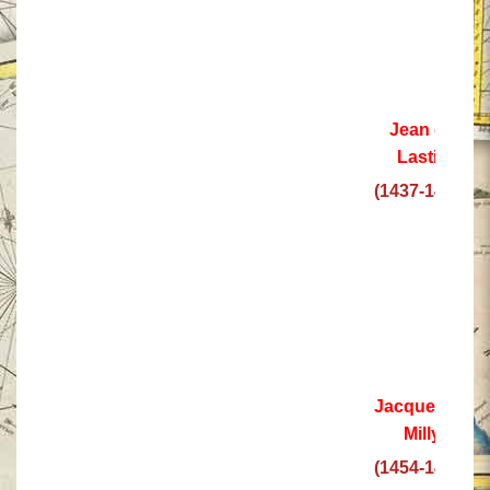
Jean de
Lastic
(1437-1454)
Jacques de
Milly
(1454-1461)