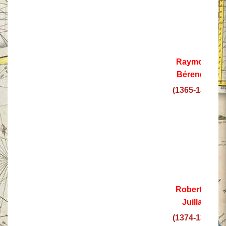
Raymond
Bérenger
(1365-1374)
Robert de
Juillac
(1374-1376)