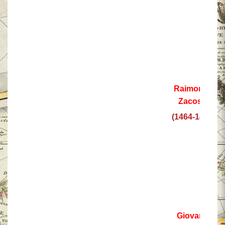
Raimondo
Zacosta
(1464-1467)
Giovanni