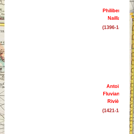
Philibert de
Naillac
(1396-1421)
Antoine
Fluvian del
Rivière
(1421-1437)