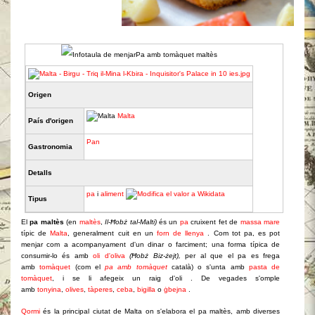
Pa amb tomàquet maltès
Origen
Malta
País d'origen
Pan
Gastronomia
Detalls
pa
i
aliment
Tipus
El
pa maltès
(en
maltès
,
Il-Ħobż tal-Malti)
és un
pa
cruixent fet de
massa mare
típic de
Malta
, generalment cuit en un
forn de llenya
. Com tot pa, es pot
menjar com a acompanyament d'un dinar o farciment; una forma típica de
consumir-lo és amb
oli d'oliva
(Ħobż Biz-żejt),
per al que el pa es frega
amb
tomàquet
(com el
pa amb tomàquet
català) o s'unta amb
pasta de
tomàquet
, i se li afegeix un raig d'oli . De vegades s'omple
amb
tonyina
,
olives
,
tàperes
,
ceba
,
bigilla
o
ġbejna
.
Qormi
és la principal ciutat de Malta on s'elabora el pa maltès, amb diverses