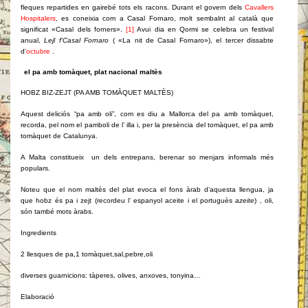
fleques repartides en gairebé tots els racons. Durant el govern dels
Cavallers
Hospitalers
, es coneixia com a Casal Fornaro, molt sembalnt al català que
significat «Casal dels forners».
[1]
Avui dia en Qormi se celebra un festival
anual,
Lejl f'Casal Fornaro
( «La nit de Casal Fornaro»), el tercer dissabte
d'
octubre
.
el pa amb tomàquet, plat nacional maltès
HOBZ BIZ-ZEJT (PA AMB TOMÀQUET MALTÈS)
Aquest deliciós “pa amb oli”, com es diu a Mallorca del pa amb tomàquet,
recorda, pel nom el pamboli de l’ illa i, per la presència del tomàquet, el pa amb
tomàquet de Catalunya.
A Malta constitueix un dels entrepans, berenar so menjars informals més
populars.
Noteu que el nom maltès del plat evoca el fons àrab d’aquesta llengua, ja
que hobz és pa i zejt (recordeu l’ espanyol aceite i el portuguès
azeite
) , oli,
són també mots àrabs.
Ingredients
2 llesques de pa,1 tomàquet,sal,pebre,oli
diverses guarnicions: tàperes, olives, anxoves, tonyina…
Elaboració