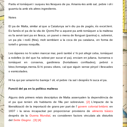
Partiu el tomàquet i suqueu les llesques de pa. Amaniu-les amb sal, pebre i oli i
guarniu-la amb els altres ingredients.
Notes
El pa de Malta, similar al que a Catalunya se’n diu pa de pagès, és excel.lent.
Es famós el pa de la vila de Qormi.Per a aquest pa amb tomàquet a la maltesa
es fa servir tant pa en llesca, un panet o mena de llonguet (panina) o, sobretot,
un pa pla i rodó (ftira), molt semblant a la coca de pa catalana, en forma de
tortell o grossa rosquilla.
Les tàperes no hi solen mancar mai, però també s’ hi pot afegir ceba, tomàquet
a rodelles (o del que ha sobrat per sucar el pa), enciam en juliana, kunserva o
tomàquet en conserva, gardiniera (hortalisses confitades), pebrot o
bitxo,formatge,menta.Si hi poseu olives, cal que siguin sense pinyol i llescades
o esmicolades.
Hi ha qui per amanir-ho barreja l’ oli, el pebre i la sal i després hi suca el pa.
Funció del pa en la política maltesa
Alguns dels primers relats descriptius de Malta assenyalen la dependència de
el pa que tenien els habitants de l'illa per sobreviure.
[2]
L'impacte de la
liberalització de la importació de grans per part de l'
govern colonial britànic
en
1837 i la seva incapacitat per proporcionar provisions de
aliments bàsics
després de la
Guerra Mundial
, es consideren factors vinculats als disturbis
del
Sette Giugno
.
[3]
[4]