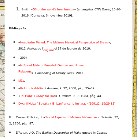
Smith. «
50 of the world's best breads
» (en anglès).
CNN Travel
, 15-10-
2019. [Consulta: 6 novembre 2019].
Bibliografia
«
Hospitaller Period: The Maltese Historical Perspective of Bread
»,
2012. Arxivat de l'
el 17 de febrero de 2016.
original
, 2004
«
Is Bread Male or Female? Gender and Power
Relations
».
Proceeding of History Week
, 2011.
Más
.
«
Il-Hobz tal-Malti
».
L-Imnara
, 9, 32, 2008, pàg. 35–39.
«
Tal-Ħobż; l-Għajn tal-Ilma
».
L-Imnara
, 2, 7, 1983, pàg. 43.
Dwar il-Ħobż f Soyalta / G. Lanfranco. L-Imnara. 4(1991)2=15(29-32)
Cassar Pullicino, J. «
Social Aspects of Maltese Nicknames
».
Scientia
, 22,
2, 1956, pàg. 87.
D'Autun, J.Q.
The Earliest Description of Malta
quoted in Cassar,