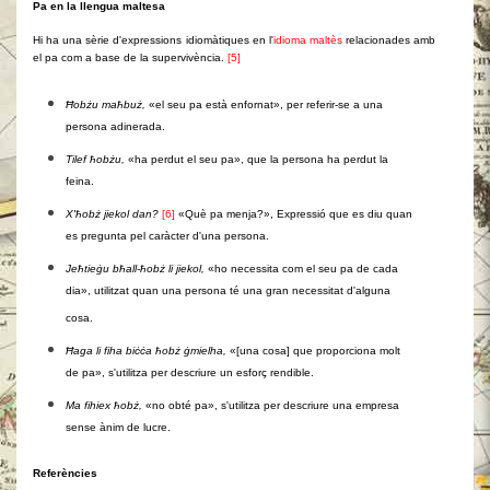
Pa en la llengua maltesa
Hi ha una sèrie d'expressions idiomàtiques en l'
idioma maltès
relacionades amb
el pa com a base de la supervivència.
[5]
Ħobżu maħbuż,
«el seu pa està enfornat», per referir-se a una
persona adinerada.
Tilef ħobżu,
«ha perdut el seu pa», que la persona ha perdut la
feina.
X'ħobż jiekol dan?
[6]
«Què pa menja?», Expressió que es diu quan
es pregunta pel caràcter d'una persona.
Jeħtieġu bħall-ħobż li jiekol,
«ho necessita com el seu pa de cada
dia», utilitzat quan una persona té una gran necessitat d'alguna
cosa.
Ħaga li fiha biċċa ħobż ġmielha,
«[una cosa] que proporciona molt
de pa», s'utilitza per descriure un esforç rendible.
Ma fihiex ħobż,
«no obté pa», s'utilitza per descriure una empresa
sense ànim de lucre.
Referències