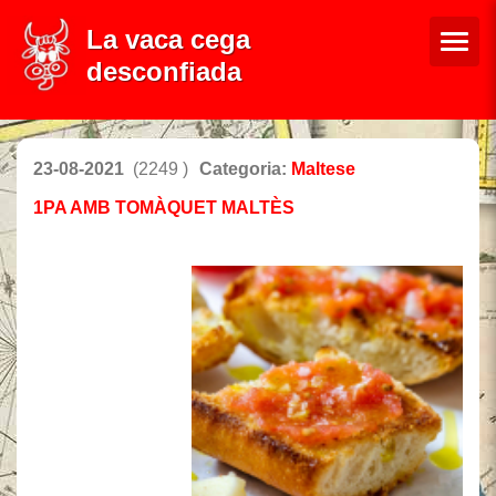
La vaca cega
desconfiada
23-08-2021
(2249 )
Categoria:
Maltese
1PA AMB TOMÀQUET MALTÈS