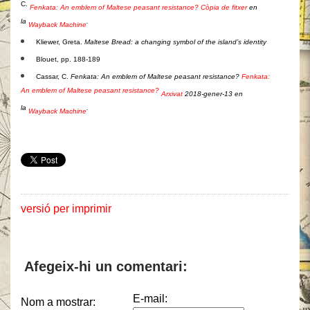
C.
Fenkata: An emblem of Maltese peasant resistance?
Còpia de fitxer
en
la
.
Wayback Machine
Kliewer, Greta.
Maltese Bread: a changing symbol of the island’s identity
Blouet, pp. 188-189
Cassar, C.
Fenkata: An emblem of Maltese peasant resistance?
Fenkata:
An emblem of Maltese peasant resistance?
Arxivat
2018-gener-13 en
la
.
Wayback Machine
versió per imprimir
Afegeix-hi un comentari:
E-mail:
Nom a mostrar: