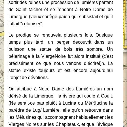
sortir des
ruines une procession de lumières partant
de Saint Michel et se rendant à Notre Dame
de
Limergue (vieux cortège païen qui subsistait et qu’il
fallait “coloniser”.
Le prodige se renouvela plusieurs fois. Quelque
temps plus tard, un berger decouvrit dans un
buisson une statue de bois très sombre. Un
pélerinage à la ViergeNoire fut alors institué (c’est
précisément ce que nous venons d’écrire!)n. La
statue
existe toujours et est encore aujourd’hui
l’objet de dévotions.
On attribue à Notre Dame des Lumières un nom
dérivé de la Limergue, la rivière qui coule à Goult.
(Ne serait-ce pas plutôt à Lucina ou Mé(r)lucine la
parèdre de
Lug/ Lumière, elle qu’on retrouve dans
les Mélusines qui accompagnent habituellement les
Vierges Noires sur les Chapiteaux, et que l’évêque