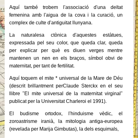
Aquí també trobem l'associació d'una deïtat
femenina amb l'aigua de la cova i la curació, un
complex de culte d'antiguitat llunyana.
La naturalesa ctònica d'aquestes estàtues,
expressada pel seu color, que queda clar, queda
per explicar per què es diuen verges mentre
mantenen un nen
en els braços, símbol obvi de
maternitat, per tant de fertilitat.
Aquí toquem el mite * universal de la Mare de Déu
(descrit brillantment per
Claude Sterckx en el seu
llibre "El mite universal de la maternitat virginal"
publicat per la Universitat Charleroi el 1991).
El budisme ortodox, l'hinduisme vèdic, el
zoroastrisme iranià, la mitologia antiga-europea
(revelada per Marija Gimbutas), la dels esquimals,