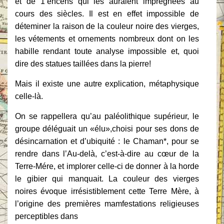
et de 1’encens qui les auraient imprégnées au
cours des siècles. Il
est en effet impossible de
déteminer la raison de la couleur noire des vierges,
les vétements et ornements nombreux dont on les
habille rendant toute analyse impossible et,
quoi
dire des statues taillées dans la pierre!
Mais il existe une autre explication, métaphysique
celle-là.
On se rappellera qu’au paléolithique supérieur, le
groupe déléguait un «élu»,
choisi pour ses dons de
désincarnation et d’ubiquité : le Chaman*, pour se
rendre dans
l’Au-delà, c’est-à-dire au cœur de la
Terre-Mére, et implorer celle-ci de donner à la
horde
le gibier qui manquait. La couleur des vierges
noires évoque irrésistibIement
cette Terre Mère, à
l’origine des premières mamfestations religieuses
perceptibles dans