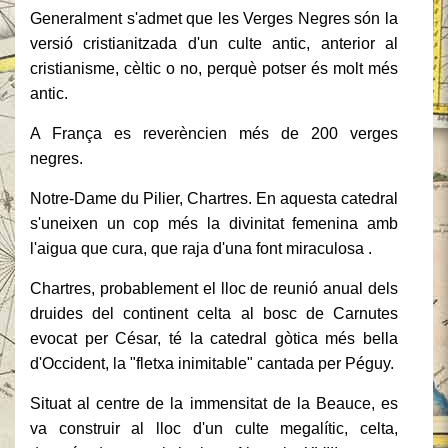
Generalment s'admet que les Verges Negres són la
versió cristianitzada d'un culte antic, anterior al
cristianisme, cèltic o no, perquè potser és molt més
antic.
A França es reverèncien més de 200 verges
negres.
Notre-Dame du Pilier, Chartres. En aquesta catedral
s'uneixen un cop més la divinitat femenina amb
l'aigua que cura, que raja d'una font miraculosa .
Chartres, probablement el lloc de reunió anual dels
druides del continent celta al bosc de Carnutes
evocat per César, té la catedral gòtica més bella
d'Occident, la "fletxa inimitable" cantada per Péguy.
Situat al centre de la immensitat de la Beauce, es
va construir al lloc d'un culte megalític, celta,