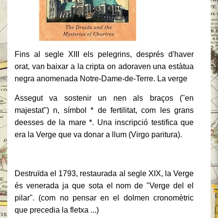
Fins al segle XIII els pelegrins, després d'haver
orat, van baixar a la cripta on adoraven una estàtua
negra anomenada Notre-Dame-de-Terre. La verge
Assegut va sostenir un nen als braços ("en
majestat") n, símbol * de fertilitat, com les grans
deesses de la mare *. Una inscripció testifica que
era la Verge que
va donar a llum (Virgo paritura).
Destruïda el 1793, restaurada al segle XIX, la Verge
és venerada ja que sota el nom de "Verge del el
pilar". (com no pensar en el dolmen cronomètric
que precedia la fletxa ...)