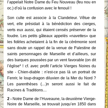
l’appelait Notre Dame du Feu Nouveau
(feu nou en
oc.) d’où la confusion avec le fenouil !
Son culte est associe à la Clandeleur. Vêtue de
vert, elle présidait à la bénédiction des cierges,
verts eux aussi, qui étaient censés préserver de la
foudre. Les petits
gâteaux appelés «navettes» que
les fidèles achetaient à la fin de la cérémonie sont
sans
doute un rappel de la venue de Palestine de
saints personnages de Marseille et
d’ailleurs, sur
des barques poussées par un vent favorable (on dit
l’église* ! cf. avec
profit l’article Vierges Noires du
site
-
Chien-diable : n’est-ce pas là un portrait de
Fenrir, le loup-dragon diluvien de la Mer du Nord ?
Les parenthèses (…)n seront aussi le fait de
Racines & Traditions…
2 -
Notre Dame de l’Huveaune, la deuxième Vierge-
Noire de Marseille, se trouvait
jusqu’en 1850 dans