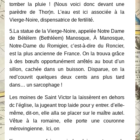
tomber la pluie ! (Nous voici donc devant une
parèdre de Thor)n. L’eau est ici associée à la
Vierge-Noire, dispensatrice de fertilité.
5.La statue de la Vierge-Noire, appelée Notre Dame
de Bétélem (Bethléem) Manosque,
À Manosque,
Notre-Dame du Romigier, c’est-à-dire du Roncier,
est la plus
ancienne de France. On la trouva grâce
à des bœufs opportunément arrêtés au bout
d’un
sillon, cachée dans un buisson. Disparue, on la
red’couvrit quelques deux cents
ans plus tard
dans… un sarcophage !
Les moines de Saint Victor la laissèrent en dehors
dc l’église, la jugeant trop laide pour y entrer. d’elle-
même, dit-on, elle alla se placer sur
le maître autel.
Vêtue à la romaine, elle porte une couronne
mérovingienne. Ici, on