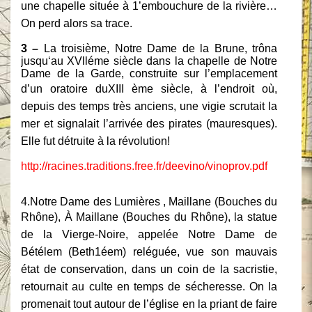
une chapelle située à 1’embouchure de la rivière…
On perd alors
sa trace.
3 –
La troisième, Notre Dame de la Brune, trôna
jusqu‘au XVlléme siècle dans la chapelle de Notre
Dame de la Garde, construite sur l’emplacement
d’un oratoire du
XIII ème siècle, à l’endroit où,
depuis des temps très anciens, une vigie scrutait la
mer
et signalait l’arrivée des pirates (mauresques).
Elle fut détruite à la révolution!
http://racines.traditions.free.fr/deevino/vinoprov.pdf
4.Notre Dame des Lumières , Maillane (Bouches du
Rhône),
À Maillane (Bouches du Rhône), la statue
de la Vierge-Noire, appelée Notre
Dame de
Bétélem (Beth1éem) reléguée, vue son mauvais
état de conservation, dans un
coin de la sacristie,
retournait au culte en temps de sécheresse. On la
promenait tout
autour de l’église en la priant de faire