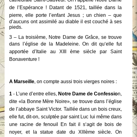
de l’Espérance ! Datant de 1521, taillée dans la
pierre, elle porte l’enfant
Jesus ; un chien – que
d’aucuns ont assimilé au diable
il
est couché à ses
pieds.
3 – La troisième, Notre Dame de Grâce, se trouve
dans l’église de la Madeleine. On
dit qu‘elle fut
apportée d’Italie au XIII ème siècle par Saint
Bonaventure !
A Marseille
, on compte aussi trois vierges noires :
1
- L’une d’entre elles,
Notre Dame de Confessio
n,
dite «la Bonne Mère Noire», se
trouve dans l’église
de l’abbaye Saint Victor. Taillée dans un bois creux,
elle fut, dit-on,
sculptée par saint Luc lui même dans
une racine de fenouil En fait il s‘agit de bois de
noyer, et la statue date du XllIème siècle. On