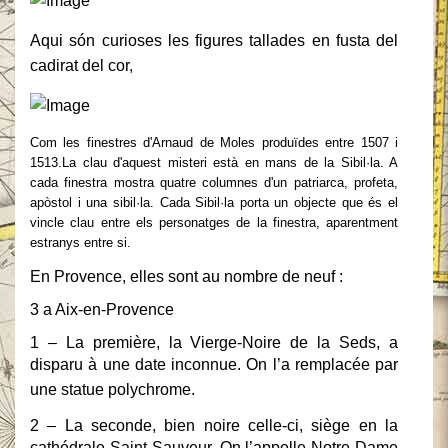
Aqui són curioses les figures tallades en fusta del
cadirat del cor,
Com les finestres d'Arnaud de Moles produïdes entre 1507 i
1513.La clau d'aquest misteri està en mans de la Sibil·la. A
cada finestra mostra quatre columnes d'un patriarca, profeta,
apòstol i una sibil·la. Cada Sibil·la porta un objecte que és el
vincle clau entre els personatges de la finestra, aparentment
estranys entre si.
En Provence, elles sont au nombre de neuf :
3 a Aix-en-Provence
1 – La première, la Vierge-Noire de la Seds, a
disparu à une date inconnue. On l’a
remplacée par
une statue polychrome.
2 – La seconde, bien noire celle-ci, siège en la
cathédrale Saint-Sauveur. On l’appelle
Notre Dame