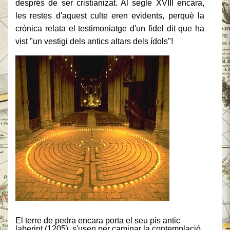
després de ser cristianizat. Al
segle
XVIII encara,
les restes d'aquest culte eren evidents, perquè la
crònica relata el testimoniatge d'un fidel dit que ha
vist "un vestigi dels antics altars dels ídols"!
El terre de pedra encara porta el seu pis antic
laberint (1205), s'usen per caminar la contemplació