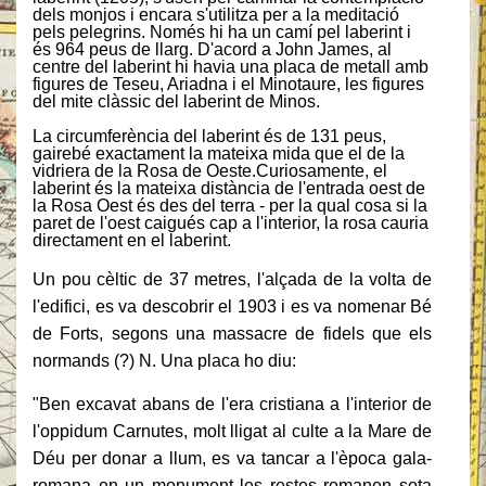
dels monjos i encara s'utilitza per a la meditació
pels pelegrins. Només hi ha un camí pel laberint i
és 964 peus de llarg. D'acord a John James, al
centre del laberint hi havia una placa de metall amb
figures de Teseu, Ariadna i el Minotaure, les figures
del mite clàssic del laberint de Minos.
La circumferència del laberint és de 131 peus,
gairebé exactament la mateixa mida que el de la
vidriera de la Rosa de Oeste.Curiosamente, el
laberint és la mateixa distància de l'entrada oest de
la Rosa Oest és des del terra - per la qual cosa si la
paret de l'oest caigués cap a l'interior, la rosa cauria
directament en el laberint.
Un pou cèltic de 37 metres, l'alçada de la volta de
l'edifici, es va descobrir el 1903 i es va nomenar Bé
de Forts, segons una massacre de fidels que els
normands (?) N. Una placa ho diu:
"Ben excavat abans de l'era cristiana a l'interior de
l'oppidum Carnutes, molt lligat al culte a la Mare de
Déu per donar a llum, es va tancar a l'època gala-
romana en un monument les restes romanen sota