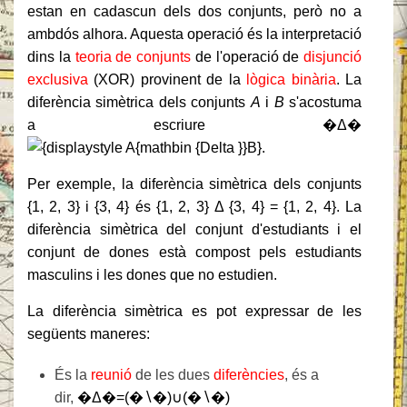
estan en cadascun dels dos conjunts, però no a
ambdós alhora. Aquesta operació és la interpretació
dins la
teoria de conjunts
de l'operació de
disjunció
exclusiva
(XOR) provinent de la
lògica
binària
. La
diferència simètrica dels conjunts
A
i
B
s'acostuma
a escriure
�Δ�
.
Per exemple, la diferència simètrica dels conjunts
{1, 2, 3} i {3, 4} és {1, 2, 3} Δ {3, 4} = {1, 2, 4}. La
diferència simètrica del conjunt d'estudiants i el
conjunt de dones està compost pels estudiants
masculins i les dones que no estudien.
La diferència simètrica es pot expressar de les
següents maneres:
És la
reunió
de les dues
diferències
, és a
dir,
�Δ�=(�∖�)∪(�∖�)