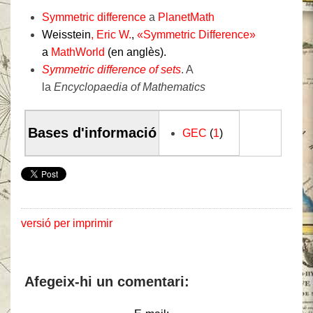
Symmetric difference
a
PlanetMath
Weisstein
, Eric W.
,
«Symmetric Difference»
a
MathWorld
(en anglès).
Symmetric difference of sets
. A
la
Encyclopaedia of Mathematics
Bases d'informació
GEC
(
1
)
versió per imprimir
Afegeix-hi un comentari: