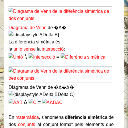
Diagrama de Venn
de
�Δ�
La diferència simètrica és
la
unió
sense
la
intersecció
:
∖
=
Diagrama de Venn de
�Δ�Δ�
Δ
=
En
matemàtica
, s'anomena
diferència simètrica
de
dos
conjunts
al conjunt format pels elements que