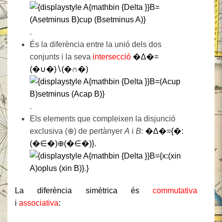
.
És la diferència entre la unió dels dos
conjunts i la seva
intersecció
�Δ�=
(�∪�)∖(�∩�)
.
Els elements que compleixen la disjunció
exclusiva (⊕) de pertànyer
A
i
B
:
�Δ�={�:
(�∈�)⊕(�∈�)}.
La diferència simètrica és
commutativa
i
associativa
: