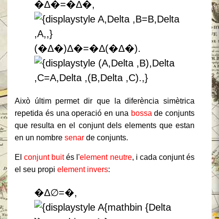
�Δ�=�Δ�,
(�Δ�)Δ�=�Δ(�Δ�).
Això últim permet dir que la diferència simètrica
repetida és una operació en una
bossa
de conjunts
que resulta en el conjunt dels elements que estan
en un nombre
senar
de conjunts.
El
conjunt buit
és l'
element neutre
, i cada conjunt és
el seu propi
element invers
:
�Δ∅=�,