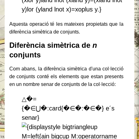
Aquesta operació té les mateixes propietats que la
diferència simètrica de conjunts.
Diferència simètrica de
n
conjunts
Com abans, la diferència simètrica d'una col·lecció
de conjunts conté els elements que estan presents
en un nombre senar de conjunts de la col·lecció:
△�=
{�∈⋃�:card⁡{�∈�:�∈�} e´s
senar}