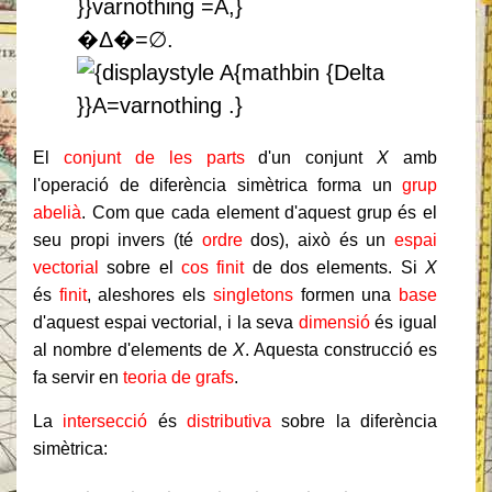
�Δ�=∅.
El
conjunt de les parts
d'un conjunt
X
amb
l'operació de diferència simètrica forma un
grup
abelià
. Com que cada element d'aquest grup és el
seu propi invers (té
ordre
dos), això és un
espai
vectorial
sobre el
cos finit
de dos elements. Si
X
és
finit
, aleshores els
singletons
formen una
base
d'aquest espai vectorial, i la seva
dimensió
és igual
al nombre d'elements de
X
. Aquesta construcció es
fa servir en
teoria de grafs
.
La
intersecció
és
distributiva
sobre la diferència
simètrica: