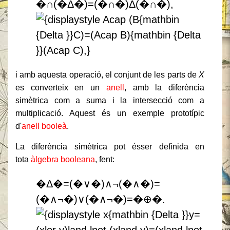
�∩(�Δ�)=(�∩�)Δ(�∩�),
i amb aquesta operació, el conjunt de les parts de
X
es converteix en un
anell
, amb la diferència
simètrica com a suma i la intersecció com a
multiplicació. Aquest és un exemple prototípic
d'
anell booleà
.
La diferència simètrica pot ésser definida en
tota
àlgebra booleana
, fent:
�Δ�=(�∨�)∧¬(�∧�)=
(�∧¬�)∨(�∧¬�)=�⊕�.