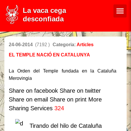
La vaca cega
desconfiada
24-06-2014
(7192 )
Categoria:
Articles
EL TEMPLE NACIÓ EN CATALUNYA
La Orden del Temple fundada en la Cataluña
Merovingia
Share on facebook
Share on twitter
Share on email
Share on print
More
Sharing Services
324
Tirando del hilo de Cataluña