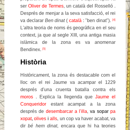
ser
Oliver de Termes
, un català del Rosselló .
Després de menjar a la seva satisfacció, el rei
va declarar
Ben dinat
(
català
: "ben dinat").
[4]
L'altra teoria de noms és geogràfica en el seu
context, ja que al segle XIII, una antiga masia
islàmica de la zona es va anomenar
Bendinex.
[5]
Història
Històricament, la zona és destacable com el
lloc on el rei Jaume va acampar el 1229
després d'una cruenta batalla contra els
moros
. Explica la llegenda que
Jaume el
Conqueridor
estant acampat a la zona
després de
desembarcar a l'illa
,
va sopar
pa
xopat
,
olives
i
alls
, un cop va haver acabat, va
dir
bé hem dinat
, encara que hi ha teories