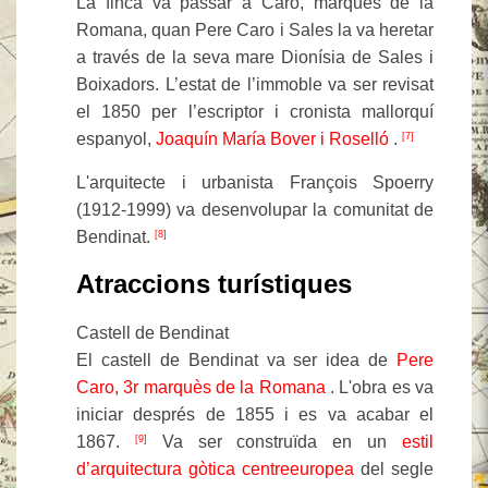
La finca va passar a Caro, marquès de la
Romana, quan Pere Caro i Sales la va heretar
a través de la seva mare Dionísia de Sales i
Boixadors. L’estat de l’immoble va ser revisat
el 1850 per l’escriptor i cronista mallorquí
espanyol,
Joaquín María Bover i Roselló
.
[7]
L'arquitecte i urbanista François Spoerry
(1912-1999) va desenvolupar la comunitat de
Bendinat.
[8]
Atraccions turístiques
Castell de Bendinat
El castell de Bendinat va ser idea de
Pere
Caro, 3r marquès de la Romana
. L'obra es va
iniciar després de 1855 i es va acabar el
1867.
Va ser construïda en un
estil
[9]
d’arquitectura gòtica
centreeuropea
del segle