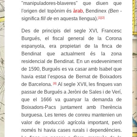
"manipuladores-blaveres" que diuen que
l'origen del topònim és
àrab
, Bendinex
(Ben
-
significa
fill de
en aquesta llengua).
[1]
[2]
Des de principis del segle XVI, Francesc
Burgués, el fiscal general de la Corona
espanyola, era propietari de la finca de
Bendinat que actualment és la zona
residencial de Bendinat. En un esdeveniment
de 1590, Burgués es va casar amb Isabel que
havia estat l’esposa de Bernat de Boixadors
de Barcelona.
Al segle XVII, les finques van
[6]
passar de Burgués a Jeròni de Sales i de Verí,
que el 1666 va guanyar la demanda de
Boixadors-Pacs juntament amb l'herència
burguesa. Les terres de conreu mantenien un
valor de producció agrícola important, però
només hi havia cases rurals i dependències.