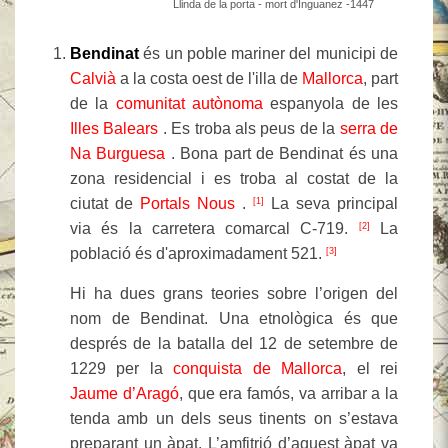
Llinda de la porta - mort d'Inguanez -1447
Bendinat
és un poble mariner del municipi de
Calvià
a la costa oest de l'illa de
Mallorca
, part
de la
comunitat autònoma
espanyola de les
Illes Balears
. Es troba als peus de la
serra de
Na Burguesa
. Bona part de Bendinat és una
zona residencial i es troba al costat de la
ciutat de
Portals Nous
.
La seva principal
[1]
via és la carretera comarcal C-719.
La
[2]
població és d'aproximadament 521.
[3]
Hi ha dues grans teories sobre l’origen del
nom de Bendinat. Una etnològica és que
després de la batalla del 12 de setembre de
1229 per la
conquista de Mallorca
, el rei
Jaume d’Aragó
, que era famós, va arribar a la
tenda amb un dels seus tinents on s’estava
preparant un àpat. L’amfitrió d’aquest àpat va