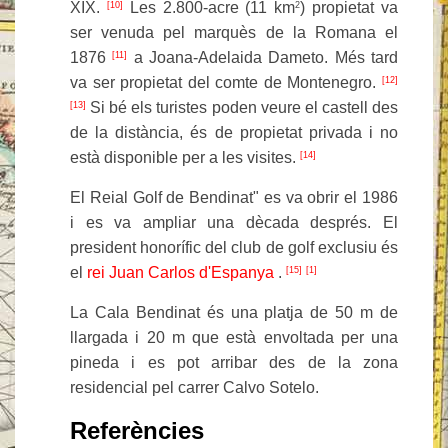
XIX.
Les 2.800-acre (11 km
) propietat va
[10]
2
ser venuda pel marquès de la Romana el
1876
a Joana-Adelaida Dameto. Més tard
[11]
va ser propietat del comte de Montenegro.
[12]
Si bé els turistes poden veure el castell des
[13]
de la distància, és de propietat privada i no
està disponible per a les visites.
[14]
El Reial Golf de Bendinat" es va obrir el 1986
i es va ampliar una dècada després. El
president honorífic del club de golf exclusiu és
el
rei Juan Carlos d'Espanya
.
[15]
[1]
La Cala Bendinat és una platja de 50 m de
llargada i 20 m que està envoltada per una
pineda i es pot arribar des de la zona
residencial pel carrer Calvo Sotelo.
Referències