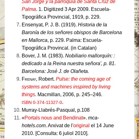
San Jorge y la parroquiá de Santa Cruz de
Palma
. 1. Digitized 3 Apr 2009. Escuela-
Tipográfica Provincial, 1919, p. 229.
Ensenyat, P. J. B. (1919).
Historia de la
Baronía de los señores obispos de Barcelona
en Mallorca
, p. 229. Palma: Escuela-
Tipográfica Provincal. (in Catalan)
Bover, J. M. (1983).
Nobiliario mallorquín: :
dedicado a la Reina nuestra señora', p. 81.
Barcelona: José J. de Olañeta.
Frenay
, Robert.
Pulse: the coming age of
systems and machines inspired by living
things
. Macmillan, 2006, p. 245–246.
.
ISBN 0-374-11327-0
Murray-Llabrés-Pasqual, p.108
«
Portals nous and Bendinat
».
mca-
hotels.com
. Arxivat de l'
original
el 14 June
2010. [Consulta: 6 juliol 2010].