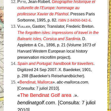
Pitte
, Jean-Robert.
Géographie historique et
culturelle de l'Europe: hommage au
professeur Xavier de Planhol
. Presses Paris
Sorbonne, 1995, p. 82.
.
ISBN 2-84050-042-6
Vuillier
, Gaston; Translator, Frederic Breton.
The forgotten isles: impressions of travel in the
Balearic isles, Corsica and Sardinia
. D.
Appleton & Co., 1896, p. 21 (Volume 1673 of
Harvard Western European local history
preservation microfilm project).
Spain and Portugal: handbook for travellers
.
Digitized 24 Sep 2007. X. Baedeker, 1901,
p. 288 (Baedeker's Reisehandbücher).
«
Bendinat, Mallorca
».
abc-mallorca.com
.
[Consulta: 7 juliol 2010].
«
The Bendinat Golf area .
».
bendinatgolf.com
. [Consulta: 7 juliol
2010].