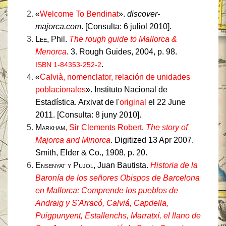
«
Welcome To Bendinat
».
discover-
majorca.com
. [Consulta: 6 juliol 2010].
Lee
, Phil.
The rough guide to Mallorca &
Menorca
. 3. Rough Guides, 2004, p. 98.
.
ISBN 1-84353-252-2
«
Calvià, nomenclator, relación de unidades
poblacionales
». Instituto Nacional de
Estadística. Arxivat de l'
original
el 22 June
2011. [Consulta: 8 juny 2010].
Markham
, Sir Clements Robert
.
The story of
Majorca and Minorca
. Digitized 13 Apr 2007.
Smith, Elder & Co., 1908, p. 20.
Ensenyat y Pujol
, Juan Bautista.
Historia de la
Baronía de los señores Obispos de Barcelona
en Mallorca: Comprende los pueblos de
Andraig y S'Arracó, Calviá, Capdella,
Puigpunyent, Estallenchs, Marratxí, el llano de