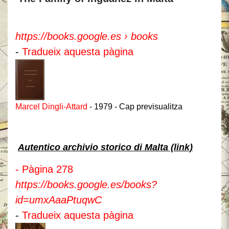
https://books.google.es › books
-
Tradueix aquesta pàgina
Marcel Dingli-Attard
- 1979 - ‎Cap previsualitza
Autentico archivio storico di Malta (link)
- Pàgina 278
https://books.google.es/books?
id=umxAaaPtuqwC
-
Tradueix aquesta pàgina