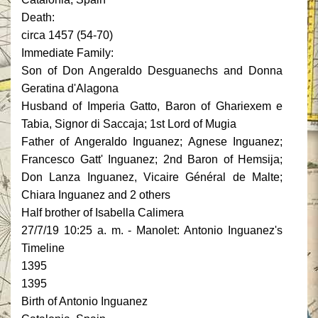
Death:
circa 1457 (54-70)
Immediate Family:
Son of Don Angeraldo Desguanechs and Donna
Geratina d'Alagona
Husband of Imperia Gatto, Baron of Ghariexem e
Tabia, Signor di Saccaja; 1st Lord of Mugia
Father of Angeraldo Inguanez; Agnese Inguanez;
Francesco Gatt' Inguanez; 2nd Baron of Hemsija;
Don Lanza Inguanez, Vicaire Général de Malte;
Chiara Inguanez and 2 others
Half brother of Isabella Calimera
27/7/19 10:25 a. m. - Manolet: Antonio Inguanez's
Timeline
1395
1395
Birth of Antonio Inguanez