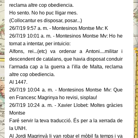
reclama altre cop obediencia.
Ho sento. No ho puc lligar mes.
(Collocantur es disposar, posar...)
26/7/19 9:57 a. m. - Montesinos Montse Mv: K
26/7/19 10:01 a. m. - Montesinos Montse Mv: Ho he
tornat a intentar, per intuicio:
Alfons, rei...(etc) va ordenar a Antoni....militar i
descendent de catalans, que havia disposat conduir
l'armada cap a la guerra a l'illa de Malta, reclama
altre cop obediencia.
Al 1447.
26/7/19 10:04 a. m. - Montesinos Montse Mv: Que
en Francesc Magrinya ho revisi, sisplau!
26/7/19 10:24 a. m. - Xavier Llobet: Moltes gràcies
Montse
Faré servir la teva traducció. És per a la xerrada de
la UNH.
Al Jordi Magrinyà li van robar el mòbil fa temps i va