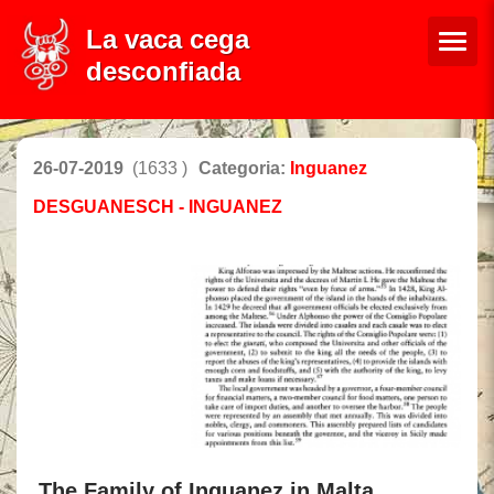
La vaca cega
desconfiada
26-07-2019
(1633 )
Categoria:
Inguanez
DESGUANESCH - INGUANEZ
The Family of Inguanez in Malta