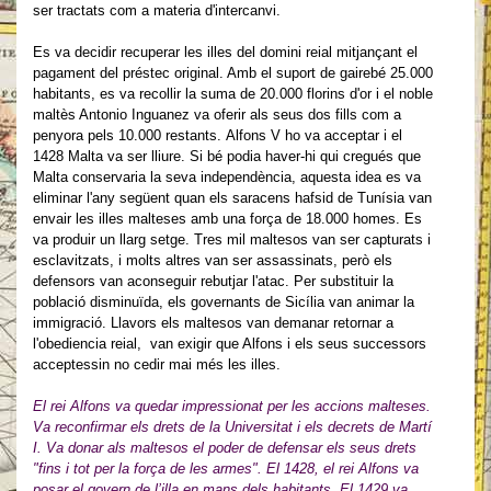
ser tractats com a materia d'intercanvi.
Es va decidir recuperar les illes del domini reial mitjançant el
pagament del préstec original. Amb el suport de gairebé 25.000
habitants, es va recollir la suma de 20.000 florins d'or i el noble
maltès Antonio Inguanez va oferir als seus dos fills com a
penyora pels 10.000 restants.
Alfons V ho va acceptar
i el
1428 Malta va ser lliure.
Si bé podia haver-hi qui cregués que
Malta conservaria la seva independència, aquesta idea es va
eliminar l'any següent quan els saracens hafsid de Tunísia van
envair les illes malteses amb una
força de 18.000 homes. Es
va produir un llarg setge. Tres mil maltesos van ser capturats i
esclavitzats, i molts altres van ser assassinats, però els
defensors van aconseguir rebutjar l'atac. Per substituir la
població disminuïda, els governants de Sicília van animar la
immigració. Llavors
els maltesos van demanar
retornar a
l'obediencia reial, van exigir que Alfons i els seus successors
acceptessin no cedir mai més les illes.
El rei Alfons va quedar impressionat per les accions malteses.
Va reconfirmar els drets de la Universitat i els decrets de Martí
I. Va donar als maltesos el poder de defensar els seus drets
"fins i tot per la força de les armes". El 1428, el rei Alfons va
posar el govern de l’illa en mans dels habitants. El 1429 va