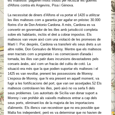
els maltesos pagaven molts tributs per recolzar les guerres
d'Alfons contra els Angevins, Pisa i Gènova.
La necessitat de diners d’Alfons el va portar el 1420 a utilitzar
les illes malteses com a garantia per agafar en préstec 30.000
florins d’or de Don Antonio Cardona. A més, Cardona es va
convertir en governador de les illes amb jurisdicció completa
sobre els habitants, inclòs el dret a cobrar impostos. Els
maltesos van veure això com una violació de les promeses de
Martí I. Poc després, Cardona va transferir els seus drets a un
altre noble, Don Gonsalvo de Monroy. Mentre que els maltesos
eren tractats com a propietats i es comerciaven d'anada i
tornada, les illes van patir dues incursions devastadores pels
corsaris àrabs, així com un fracàs del cultiu de cotó. La
situació era més que la que podien suportar els malteses i el
1425 es van revoltar, prenent les possessions de Monroy.
L'esposa de Monroy, que hi era present en aquell moment, va
fugir a les fortificacions del port, que van ser assetjades.52 Els
maltesos controlaven les illes, però això no va serla fi dels
seus problemes. Les autoritats de Sicília van donar suport a
Monroy i van prohibir als vaixells maltesos entrar a cap dels
seus ports, eliminant-los de la majoria de les importacions
d'aliments. Els illencs van reconèixer que no era possible que
Malta fos independent, però es va determinar que no havien de