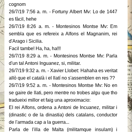
cognom
26/7/19 7:56 a. m. - Fortuny Albert Mv: Lo de 1447
es fàcil, hehe
26/7/19 8:26 a. m. - Montesinos Montse Mv: Em
sembla que es refereix a Alfons el Magnanim, rei
d'Arago i Sicilia.
Facil tambe! Ha, ha, ha!!!
26/7/19 8:29 a. m. - Montesinos Montse Mv: Parla
d'un tal Antoni Inguanez, si, militar.
26/7/19 9:32 a. m. - Xavier Llobet: Hahaha es veritat
allò que el català i el llatí no s'assemblen en res ??
26/7/19 9:52 a. m. - Montesinos Montse Mv: No en
se gaire de llati, pero mentre no trobes algu que tho
tradueixi millor et faig una aproximacio:
El rei Alfons, ordena a Antoni de Incuanez, militar i
(dinastic o de la dinastia) dels catalans, conductor
de l'armada cap a la guerra...
Parla de l'illa de Malta (militamque insulam) i