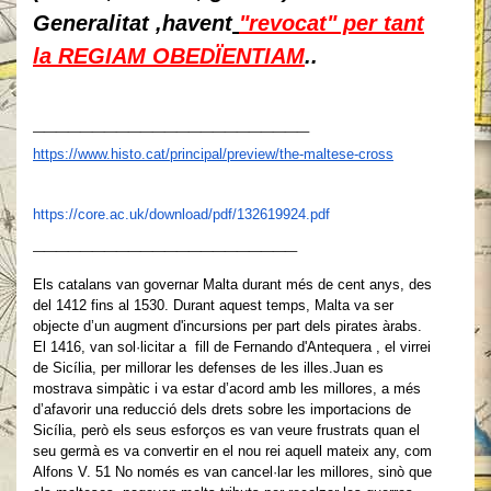
Generalitat ,havent
"revocat" per tant
la REGIAM OBEDÏENTIAM
..
_______________________
https://www.histo.cat/principal/preview/the-maltese-cross
https://core.ac.uk/download/pdf/132619924.pdf
______________________
Els catalans van governar Malta durant més de cent anys, des
del 1412 fins al 1530. Durant aquest temps, Malta va ser
objecte d’un augment d'incursions per part dels pirates àrabs.
El 1416, van sol·licitar a fill de Fernando d'Antequera , el virrei
de Sicília, per millorar les defenses de les illes.Juan es
mostrava simpàtic i va estar d’acord amb les millores, a més
d’afavorir una reducció dels drets sobre les importacions de
Sicília, però els seus esforços es van veure frustrats quan el
seu germà es va convertir en el nou rei aquell mateix any, com
Alfons V. 51 No només es van cancel·lar les millores, sinò que