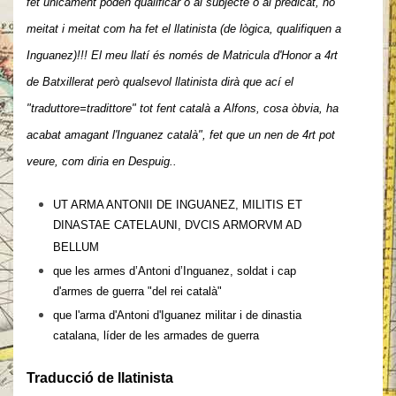
fet únicament poden qualificar o al subjecte o al predicat, no
meitat i meitat com ha fet el llatinista (de lògica, qualifiquen a
Inguanez)!!! El meu llatí és només de Matricula d'Honor a 4rt
de Batxillerat però qualsevol llatinista dirà que
ací el
"traduttore=tradittore" tot fent català a Alfons, cosa òbvia, ha
acabat amagant l'Inguanez català", fet que un nen de 4rt pot
veure, com diria en Despuig..
UT ARMA ANTONII DE INGUANEZ, MILITIS ET
DINASTAE CATELAUNI, DVCIS ARMORVM AD
BELLUM
que les armes d’Antoni d’Inguanez, soldat i cap
d'armes de guerra "del rei català"
que l'arma d'Antoni d'Iguanez militar i de dinastia
catalana, líder de les armades de guerra
Traducció de llatinista