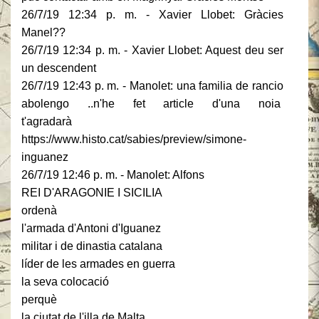
26/7/19 12:34 p. m. - Xavier Llobet: Gràcies
Manel??
26/7/19 12:34 p. m. - Xavier Llobet: Aquest deu ser
un descendent
26/7/19 12:43 p. m. - Manolet: una familia de rancio
abolengo ..n'he fet article d'una noia
t'agradarà
https://www.histo.cat/sabies/preview/simone-
inguanez
26/7/19 12:46 p. m. - Manolet: Alfons
REI D'ARAGONIE I SICILIA
ordenà
l'armada d'Antoni d'Iguanez
militar i de dinastia catalana
líder de les armades en guerra
la seva colocació
perquè
la ciutat de l'illa de Malta