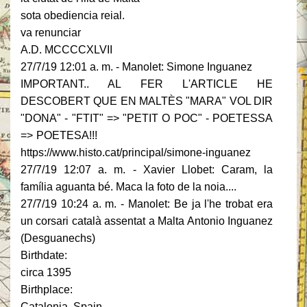
sota obediencia reial.
va renunciar
A.D. MCCCCXLVII
27/7/19 12:01 a. m. - Manolet: Simone Inguanez
IMPORTANT.. AL FER L'ARTICLE HE
DESCOBERT QUE EN MALTÈS "MARA" VOL DIR
"DONA" - "FTIT" => "PETIT O POC" - POETESSA
=> POETESA!!!
https://www.histo.cat/principal/simone-inguanez
27/7/19 12:07 a. m. - Xavier Llobet: Caram, la
família aguanta bé. Maca la foto de la noia....
27/7/19 10:24 a. m. - Manolet: Be ja l'he trobat era
un corsari català assentat a Malta Antonio Inguanez
(Desguanechs)
Birthdate:
circa 1395
Birthplace:
Catalonia, Spain