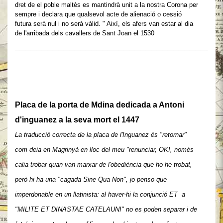
dret de el poble maltès es mantindrà unit a la nostra Corona per
sempre i declara que qualsevol acte de alienació o cessió
futura serà nul i no serà vàlid. " Així, els afers van estar al dia
de l'arribada dels cavallers de Sant Joan el 1530
______________________________________
Placa
de la porta de Mdina
dedicada a Antoni
d'inguanez a la seva mort el 1447
La traducció correcta de la placa de l'Inguanez és "retornar"
com deia en Magrinyà en lloc del meu "renunciar, OK!, nomès
calia trobar quan van marxar de l'obediència que ho he trobat,
però hi ha una "cagada Sine Qua Non", jo penso que
imperdonable en un llatinista: al haver-hi la conjunció ET a
"MILITE ET DINASTAE CATELAUNI" no es poden separar i de