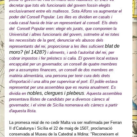
decretar que tots els funcionaris del govern fossin elegits
exclusivament entre els maltesos. Sota Alfons va augmentar el
poder del Consell Popular. Les illes es dividien en casals i
cada casal havia de triar un representant al consell. Els drets
del Consell Popular eren: elegir els jurats, que componien la
Universitat i altres funcionaris del govern, sotmetre al rei totes
les necessitats de la gent, denunciar els abusos dels
blat de
representants del rei, proporcionar a les illes suficient
moro? (el 1428?)
i aliments, i amb l’autoritat del rei, per
cobrar impostos i fer préstecs si calia. El govern local estava
encapçalat per un governador, un consell de quatre membres
per a assumptes financers, un consell de dos membres en
matèria alimentària, una persona per tenir cura dels drets
d'importació i una altra per supervisar el port. El poble estava
representat per una assemblea que es reunia anualment. Es
nobles, clergues i plebeus
dividia en
. Aquesta assemblea
presentava llistes de candidats per a diversos càrrecs al
governador, i el virrei de Sicília nomenava els càrrecs a partir
d'aquesta llista.
La promesa reial de no cedir Malta va ser reafirmada per Ferran
II d’Catalunya i Sicília el 22 de maig de 1507, proclamació
conservada al Museu de la Catedral a Mdina: "Reconeixem el