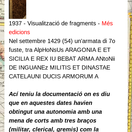
1937 - ‎Visualització de fragments - ‎
Més
edicions
Nel settembre 1429 (54) un'armata di 7o
fuste, tra AlpHoNsUs ARAGONIA E ET
SICILIA E REX IU BEBAT ARMA ANtoNii
DE
INGUANEz
MILITIS ET DINASTAE
CATELAUNI DUCIS ARMORUM A
Ací teniu la documentació on es diu
que en aquestes dates havien
obtingut una autonomia amb una
mena de corts amb tres braços
(militar, clerical, gremis) com la