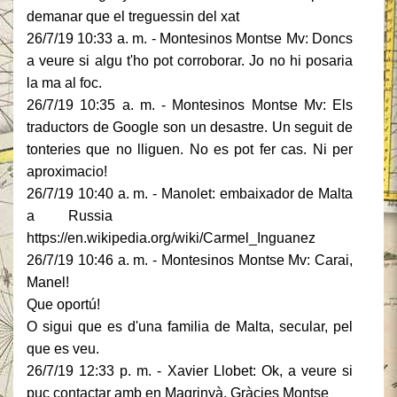
demanar que el treguessin del xat
26/7/19 10:33 a. m. - Montesinos Montse Mv: Doncs
a veure si algu t'ho pot corroborar. Jo no hi posaria
la ma al foc.
26/7/19 10:35 a. m. - Montesinos Montse Mv: Els
traductors de Google son un desastre. Un seguit de
tonteries que no lliguen. No es pot fer cas. Ni per
aproximacio!
26/7/19 10:40 a. m. - Manolet: embaixador de Malta
a Russia
https://en.wikipedia.org/wiki/Carmel_Inguanez
26/7/19 10:46 a. m. - Montesinos Montse Mv: Carai,
Manel!
Que oportú!
O sigui que es d'una familia de Malta, secular, pel
que es veu.
26/7/19 12:33 p. m. - Xavier Llobet: Ok, a veure si
puc contactar amb en Magrinyà. Gràcies Montse