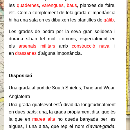
les
quadernes
,
varengues
,
baus
, planxes de folre,
etc. Com a complement de tota grada d'importància
hi ha una sala on es dibuixen les plantilles de
gàlib
.
Les grades de pedra per la seva gran solidesa i
durada s'han fet molt comuns, especialment en
els
arsenals militars
amb
construcció naval
i
en
drassanes
d'alguna importància.
Disposició
Una grada al port de South Shields, Tyne and Wear,
Anglaterra
Una grada qualsevol està dividida longitudinalment
en dues parts: una, la grada pròpiament dita, que és
la que en
marea alta
no queda banyada per les
aigües, i una altra, que rep el nom d'
avant-grada
,