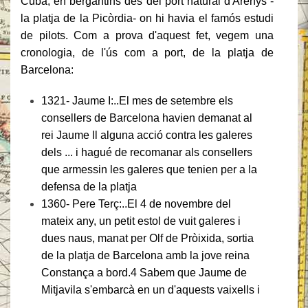
Cuba, en bergantins des del port natural d'Arenys -
la platja de la Picòrdia- on hi havia el famós estudi
de pilots. Com a prova d'aquest fet, vegem una
cronologia, de l'ús com a port, de la platja de
Barcelona:
1321- Jaume I:..El mes de setembre els
consellers de Barcelona havien demanat al
rei Jaume ll alguna acció contra les galeres
dels ... i hagué de recomanar als consellers
que armessin les galeres que tenien per a la
defensa de la platja
1360- Pere Terç:..El 4 de novembre del
mateix any, un petit estol de vuit galeres i
dues naus, manat per Olf de Pròixida, sortia
de la platja de Barcelona amb la jove reina
Constança a bord.4 Sabem que Jaume de
Mitjavila s'embarcà en un d'aquests vaixells i
...