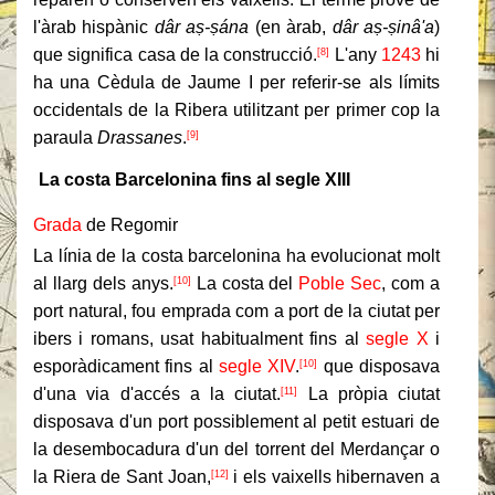
l'àrab hispànic
dâr aṣ-ṣána
(en àrab,
dâr aṣ-ṣinâ'a
)
que significa casa de la construcció.
L'any
1243
hi
[8]
ha una Cèdula de Jaume I per referir-se als límits
occidentals de la Ribera utilitzant per primer cop la
paraula
Drassanes
.
[9]
La costa Barcelonina fins al segle XIII
Grada
de Regomir
La línia de la costa barcelonina ha evolucionat molt
al llarg dels anys.
La costa del
Poble Sec
, com a
[10]
port natural, fou emprada com a port de la ciutat per
ibers i romans, usat habitualment fins al
segle X
i
esporàdicament fins al
segle XIV
.
que disposava
[10]
d'una via d'accés a la ciutat.
La pròpia ciutat
[11]
disposava d'un port possiblement al petit estuari de
la desembocadura d'un del torrent del Merdançar o
la Riera de Sant Joan,
i els vaixells hibernaven a
[12]