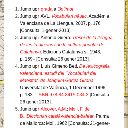
Jump up
↑
grada
a
Optimot
Jump up
↑
AVL.
Vocabulari nàutic
. Acadèmia
Valenciana de La Llengua, 2007, p. 176
[Consulta: 1-gener-2013].
Jump up
↑
Antonio Griera.
Tresor de la llengua,
de les tradicions i de la cultura popular de
Catalunya
. Edicions Catalunya s., 1943,
p. 169– [Consulta: 26 gener 2013].
Jump up
↑
Lluís Gimeno Betí.
De lexicografia
valenciana: estudi del "Vocabulari del
Maestrat" de Joaquim Garcia Girona
.
Universitat de València, 1 December 1998,
p. 183–.
ISBN 978-84-8415-034-3
[Consulta:
26 gener 2013].
Jump up
↑
Alcover, A.M.
;
Moll, F. de
B.
.
Diccionari català-valencià-balear
. Palma
de Mallorca: Moll, 1962 [Consulta: 21-gener-