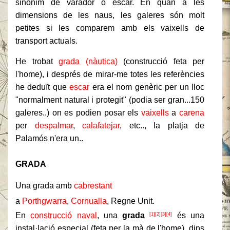
sinònim de varador o escar. En quan a les
dimensions de les naus, les galeres són molt
petites si les comparem amb els vaixells de
transport actuals.
He trobat
grada (nàutica)
(construcció feta per
l'home), i després de mirar-me totes les referències
he deduït que
escar
era el nom genèric per un lloc
"normalment natural i protegit" (podia ser gran...150
galeres..) on es podien posar els
vaixells
a
carena
per
despalmar
,
calafatejar
, etc.., la platja de
Palamós n'era un..
GRADA
Una grada amb
cabrestant
a
Porthgwarra
,
Cornualla
, Regne Unit.
En
construcció naval
, una
grada
és una
[1]
[2]
[3]
[4]
instal·lació especial (feta per la mà de l'home), dins