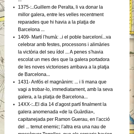
1375-:..Guillem de Peralta, li va donar la
millor galera, entre les velles recentment
reparades que hi havia a la platja de
Barcelona ...
1409- Martí l'humà: ..i el poble barceloní...va
celebrar amb festes, processons i alimàries
la victòria del seu ídol ... A penes s'havia
escolat un mes des que la galera portadora
de les noves victorioses arribava a la platja
de Barcelona...
1431- Anfós el magnànim: ... i li mana que
vagi a trobar-lo, immediatament, amb la seva
galera, a la platja de Barcelona...
14XX-:..El dia 14 d'agost partí finalment la
galera anomenada «de la Guàrdia»,
capitanejada per Ramon Guerau, en l'acció
del ... temut enemic; l'altra era una nau de