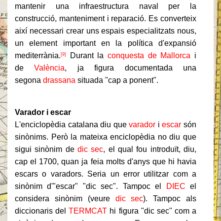
mantenir una infraestructura naval per la
construcció, manteniment i reparació. Es converteix
així necessari crear uns espais especialitzats nous,
un element important en la política d'expansió
mediterrània.
Durant la
conquesta de Mallorca
i
[9]
de
València
, ja figura documentada una
segona
drassana
situada "cap a ponent".
Varador i escar
L'enciclopèdia catalana diu que
varador
i
escar
són
sinònims. Però la mateixa enciclopèdia no diu que
sigui sinònim de
dic sec
, el qual fou introduït, diu,
cap el 1700, quan ja feia molts d'anys que hi havia
escars o varadors. Seria un error utilitzar com a
sinònim d'"escar" "dic sec". Tampoc el
DIEC
el
considera sinònim (veure
dic sec
). Tampoc als
diccionaris del
TERMCAT
hi figura "dic sec" com a