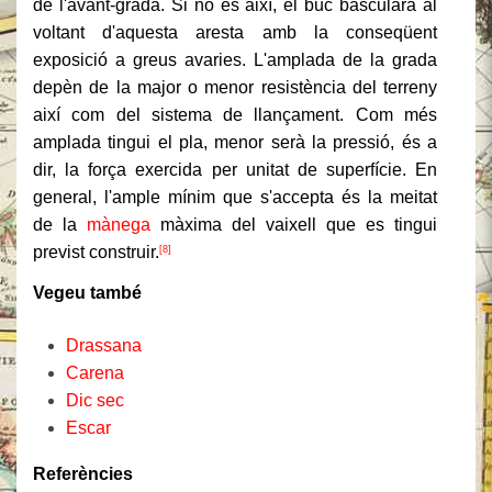
de l'avant-grada. Si no és així, el buc bascularà al
voltant d'aquesta aresta amb la conseqüent
exposició a greus avaries. L'amplada de la grada
depèn de la major o menor resistència del terreny
així com del sistema de llançament. Com més
amplada tingui el pla, menor serà la pressió, és a
dir, la força exercida per unitat de superfície. En
general, l'ample mínim que s'accepta és la meitat
de la
mànega
màxima del vaixell que es tingui
previst construir.
[8]
Vegeu també
Drassana
Carena
Dic sec
Escar
Referències