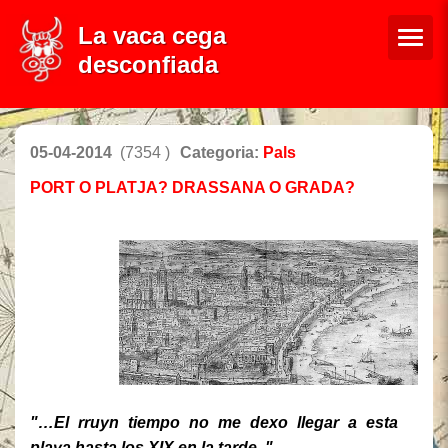
La vaca cega
desconfiada
05-04-2014
(7354 )
Categoria:
Pals
PORT O PLATJA? DRASSANA O GRADA?
"…El rruyn tiempo no me dexo llegar a esta
playa hasta los XIX en la tarde.."