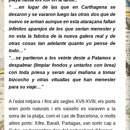
“ …en lugar de las que en Carthagena se
dexaron y se vararon luego las otras dos que de
nuevo se arman aunque en esta ataraçana faltan
infinitos aparejos de los que serian menester y
no esta la fabrica de la nueva galera real y de
otras cosas tan adelante quanto yo pense de
todo…”
“…se partieron a los veinte deste a Palamos a
despalmar (limpiar fondos y untarlos con brea)
con toda priesa y seran aquí mañana a tomar
bizcocho y otras vituallas que han menester
para su viaje…”
A l'edat mitjana i fins als segles XVII-XVIII, els ports
eren ports naturals i els vaixells es varaven
a la
sorra de la platja, com el cas de Barcelona, o molts
altres ports: Xifre, Baralt, Partagas, van sortir cap a