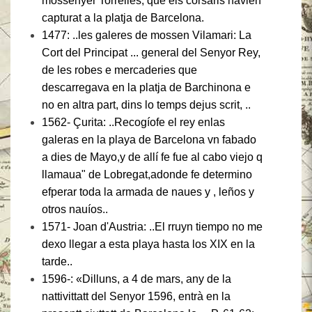
mossènyer Torrelles, que els corsaris havien
capturat a la platja de Barcelona.
1477: ..les galeres de mossen Vilamari: La
Cort del Principat ... general del Senyor Rey,
de les robes e mercaderies que
descarregava en la platja de Barchinona e
no en altra part, dins lo temps dejus scrit, ..
1562- Çurita: ..Recogíofe el rey enlas
galeras en la playa de Barcelona vn fabado
a dies de Mayo,y de allí fe fue al cabo viejo q
llamaua" de Lobregat,adonde fe determino
efperar toda la armada de naues y , leños y
otros nauíos..
1571- Joan d'Austria: ..
El rruyn tiempo no me
dexo llegar a esta playa hasta los XIX en la
tarde..
1596-: «Dilluns, a 4 de mars, any de la
nattivittatt del Senyor 1596, entrà en la