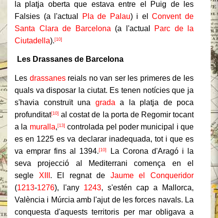
la platja oberta que estava entre el Puig de les
Falsies (a l'actual
Pla de Palau
) i el
Convent de
Santa Clara de Barcelona
(a l'actual
Parc de la
Ciutadella
).
[10]
Les Drassanes de Barcelona
Les
drassanes
reials no van ser les primeres de les
quals va disposar la ciutat. Es tenen notícies que ja
s'havia construït una
grada
a la platja de poca
profunditat
al costat de la porta de Regomir tocant
[10]
a la
muralla
,
controlada pel poder municipal i que
[13]
es en 1225 es va declarar inadequada, tot i que es
va emprar fins al 1394.
La Corona d'Aragó i la
[10]
seva projecció al Mediterrani comença en el
segle
XIII
. El regnat de
Jaume el Conqueridor
(
1213
-
1276
), l'any
1243
, s'estén cap a Mallorca,
València i Múrcia amb l'ajut de les forces navals. La
conquesta d'aquests territoris per mar obligava a