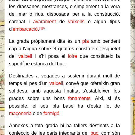
les drassanes, mestrances, o simplement a la vora
del mar o rius, disposada per a la construcció,
carenat i
avarament
de
vaixells
o algun tipus
d'
embarcació
.
[5]
[6]
La grada pròpiament dita és un
pla
amb pendent
cap a l'aigua sobre el qual es construeix l'esquelet
del
vaixell
i s'hi posa el
folre
que constitueix la
superfície estanca del buc.
Destinades a vegades a sostenir durant molt de
temps el pes d'un
vaixell
, convé que ofereixin gran
solidesa, amb aquesta finalitat s'estableixen les
grades sobre uns bons
fonaments
. Així, si és
possible, el seu pla base ha d'estar fet de
maçoneria
o de
formigó
.
Annexos a tota grada hi ha tallers destinats a la
confecció de les parts integrants del
buc
, com són