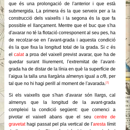
que és una prolongació de l'anterior i que està
submergida. La primera és la que serveix per a la
construcció dels vaixells i la segona és la que fa
possible el llançament. Mentre que el buc que s'ha
d'avarar no té la flotació corresponent al seu pes, ha
de recolzar-se en l'avant-grada i aquesta condició
és la que fixa la longitud total de la grada. Si
c
és
el
calat
a proa del vaixell previst avarar, que ha de
quedar surant lliurement, l'extremitat de l'avant-
grada ha de distar de la línia en què la superfície de
l'aigua la talla una llargària almenys igual a
c
/θ, per
tal que no hi hagi perill al moment de l'avarada.
[7]
Si els vaixells que s'han d'avarar són llargs, cal
almenys que la longitud de la avant-grada
compleixi la condició següent: que comenci a
pivotar el vaixell abans que el seu
centre de
gravetat
hagi passat pel pla vertical de l'
aresta
límit