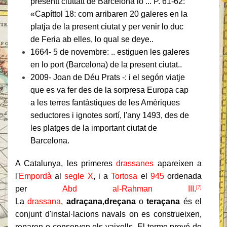
presentt ciuttatt de Barcelona lo ... P. 61-62:
«Capíttol 18: com arribaren 20 galeres en la
platja de la present ciutat y per venir lo duc
de Feria ab elles, lo qual se deye..
1664- 5 de novembre: .. estiguen les galeres
en lo port (Barcelona) de la present ciutat..
2009
- Joan de Déu Prats -: i el segón viatje
que es va fer des de la sorpresa Europa cap
a les terres fantàstiques de les Amèriques
seductores i ignotes sortí, l'any 1493, des de
les platges de la important ciutat de
Barcelona.
A Catalunya, les primeres
drassanes
apareixen a
l'
Empordà
al
segle X
, i a
Tortosa
el
945
ordenada
per
Abd al-Rahman III
.
[7]
La
drassana
,
adraçana
,
dreçana
o
teraçana
és el
conjunt d'instal·lacions navals on es construeixen,
reparen o conserven els vaixells. El terme prové de