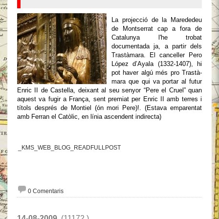
La projecció de la Marededeu
de Montserrat cap a fora de
Catalunya l'he trobat
documentada ja, a partir dels
Trastàmara. El canceller Pero
López d’Ayala (1332-1407), hi
pot haver algú més pro Trastà-
mara que qui va portar al futur
Enric II de Castella, deixant al seu senyor “Pere el Cruel” quan
aquest va fugir a França, sent premiat per Enric II amb terres i
títols després de Montiel (ón mori Pere)!. (Estava emparentat
amb Ferran el Catòlic, en línia ascendent indirecta)
_KMS_WEB_BLOG_READFULLPOST
0 Comentaris
14-08-2009
(11172 )