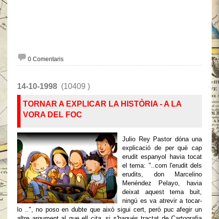
0 Comentaris
14-10-1998
(10409 )
TORNAR A EXPLICAR LA HISTÒRIA - A LA
VORA DEL FOC
Julio Rey Pastor dóna una
explicació de per què cap
erudit espanyol havia tocat
el tema: "..com l'erudit dels
erudits, don Marcelino
Menéndez Pelayo, havia
deixat aquest tema buit,
ningú es va atrevir a tocar-
lo ..", no poso en dubte que això sigui cert, però puc afegir un
altre argument al que ell cita, si s'hagués tractat de Cartografia