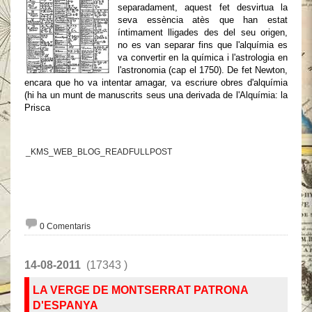
separadament, aquest fet desvirtua la
seva essència atès que han estat
íntimament lligades des del seu origen,
no es van separar fins que l'alquímia es
va convertir en la química i l'astrologia en
l'astronomia (cap el 1750). De fet Newton,
encara que ho va intentar amagar, va escriure obres d'alquímia
(hi ha un munt de manuscrits seus una derivada de l'Alquímia: la
Prisca
_KMS_WEB_BLOG_READFULLPOST
0 Comentaris
14-08-2011
(17343 )
LA VERGE DE MONTSERRAT PATRONA
D'ESPANYA