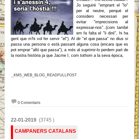
Jo seguiré "emprant el "lo"
per al neutre, perquè el
considero necessari per
evitar "imprecisions al
expressar-nos"..(com també
em fa falta el "li diré", hi ha
gent que m'hi vol fer servir "el"). Al dir "el que passa" no dius si
passa una persona o està passant alguna cosa (encara que es
pot emprar "alló que passa"), a més al suprimir-lo perdem part de
la nostra història ja que Jacme I, com tothom a la seva època,
_KMS_WEB_BLOG_READFULLPOST
0 Comentaris
22-01-2019
(3745 )
CAMPANERS CATALANS