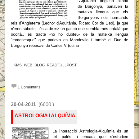
l'Aquitània anglesa aliada
de Borgonya, parlaven la
mateixa llengua que els
Borgonyons i els normands
reis d'Angleterra (Leonor d'Aquitània, Ricard Cor de Lleó), ja que
n'eren súbdits.. és a dir => un gascó que sembla més català que
occità.. es tracte -no ho dubteu- de la mateixa llengua
"romanesque" que parlava en Mandevila i també el Duc de
Borgonya rebesavi de Carles V (quina
_KMS_WEB_BLOG_READFULLPOST
1 Comentaris
30-04-2011
(6600 )
ASTROLOGIA I ALQUÍMIA
La Interacció Astrologia-Alquímia és un
fet palès, i encara que s'estudien