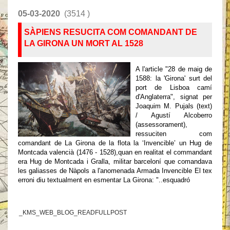
05-03-2020
(3514 )
SÀPIENS RESUCITA COM COMANDANT DE
LA GIRONA UN MORT AL 1528
A l'article "28 de maig de
1588: la 'Girona' surt del
port de Lisboa camí
d'Anglaterra", signat per
Joaquim M. Pujals (text)
/ Agustí Alcoberro
(assessorament),
ressuciten com
comandant de La Girona de la flota la ‘Invencible’ un Hug de
Montcada valencià (1476 - 1528),quan en realitat el commandant
era Hug de Montcada i Gralla, militar barceloní que comandava
les galiasses de Nàpols a l'anomenada Armada Invencible El tex
erroni diu textualment en esmentar La Girona: "..esquadró
_KMS_WEB_BLOG_READFULLPOST