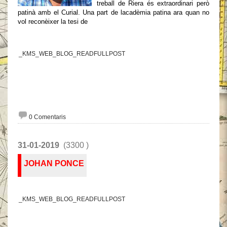
treball de Riera és extraordinari però
patinà amb el Curial. Una part de lacadèmia patina ara quan no
vol reconèixer la tesi de
_KMS_WEB_BLOG_READFULLPOST
0 Comentaris
31-01-2019
(3300 )
JOHAN PONCE
_KMS_WEB_BLOG_READFULLPOST