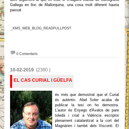
Gallega en lloc de Mallorquina, una cosa molt diferent hauria
passat
_KMS_WEB_BLOG_READFULLPOST
0 Comentaris
10-02-2019
(2380 )
EL CAS CURIAL I GÜELFA
és més que demostrat que el Curial
és autèntic. Abel Soler acaba de
publicar la tesi on ho demostra.
L'autor és Enyego d'Àvalos de pare
toledà i criat a València escriptor
plenament catalanitzat a la cort del
Magnànim i també dels Visconti. El