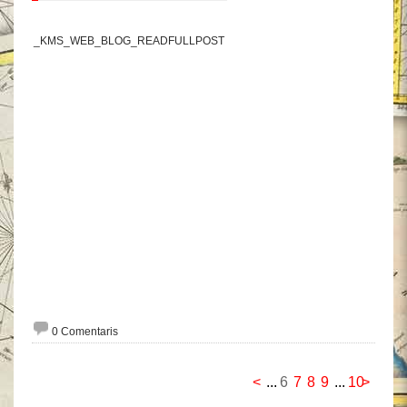
_KMS_WEB_BLOG_READFULLPOST
0 Comentaris
<
...
6
7
8
9
...
10
>