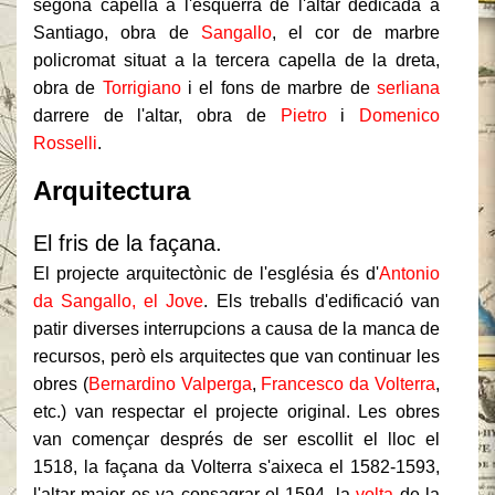
segona capella a l'esquerra de l'altar dedicada a
Santiago, obra de
Sangallo
, el cor de marbre
policromat situat a la tercera capella de la dreta,
obra de
Torrigiano
i el fons de marbre de
serliana
darrere de l'altar, obra de
Pietro
i
Domenico
Rosselli
.
Arquitectura
El fris de la façana.
El projecte arquitectònic de l'església és d'
Antonio
da Sangallo, el Jove
. Els treballs d'edificació van
patir diverses interrupcions a causa de la manca de
recursos, però els arquitectes que van continuar les
obres (
Bernardino Valperga
,
Francesco da Volterra
,
etc.) van respectar el projecte original. Les obres
van començar després de ser escollit el lloc el
1518, la façana da Volterra s'aixeca el 1582-1593,
l'altar major es va consagrar el 1594, la
volta
de la