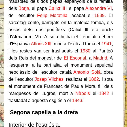
mausoleu dels dos papes espanyols de la família
dels
Borja
, el papa
Calixt III
i el papa
Alexandre VI
,
de l'escultor
Felip Moratilla
, acabat el
1889
. El
sarcòfag conté, barrejats en la mateixa tomba, els
ossos dels dos pontífexs (Calixt III era oncle
d'Alexandre VI). A sota hi ha el cenotafi del rei
d'Espanya
Alfons XIII
, mort a l'exili a Roma el
1941
,
i les restes van ser traslladats el
1980
al Panteó
dels Reis del monestir de
El Escorial
, a
Madrid
. A
l'esquerra, a la part alta, el monument sepulcral
neoclàssic de l'escultor català
Antonio Solá
, obra
de l'escultor
Josep Vilches
, realitzat el
1862
, i sota
el monument de Francesc de Paula Mora, fill dels
marquesos de Lugros, mort a
Nàpols
el
1842
i
traslladat a aquesta església el
1843
.
Segona capella a la dreta
Interior de l'església.