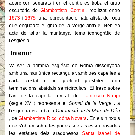
apareixen separats i en el centre es troba el grup
escultòric de
Giambattista Contini
, realitzat entre
1673
i
1675
: una representació naturalista de roca
que enquadra el grup de la Verge amb el Nen en
acte de tallar la muntanya, tema iconogràfic de
l'església.
Interior
Va ser la primera església de Roma dissenyada
amb una nau única rectangular, amb tres capelles a
cada costat i un profund presbiteri amb
terminacions absidals semicirculars. El fresc sobre
l'arc de la capella central, de
Francesco Nappi
(segle XVII) representa el
Somni de la Verge
, a
l'esquerra es troba la
Coronació de la Mare de Déu
, de
Giambattista Ricci dóna Novara
. En els nínxols
que s'obren sobre les portes laterals estan posades
les estàtues dels aragonesos
Santa Isabel de