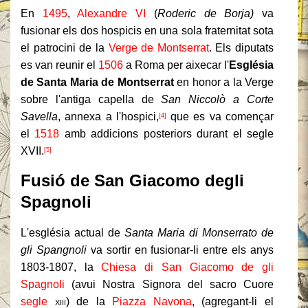
En
1495
,
Alexandre VI
(
Roderic de Borja)
va
fusionar els dos hospicis en una sola fraternitat sota
el patrocini de la
Verge de Montserrat
. Els diputats
es van reunir el
1506
a Roma per aixecar l'
Església
de Santa Maria de Montserrat
en honor a la Verge
sobre l'antiga capella de
San Niccolò a Corte
Savella
, annexa a l'hospici,
que es va començar
[4]
el
1518
amb addicions posteriors durant el segle
XVII.
[5]
Fusió de San Giacomo degli
Spagnoli
L'església actual de
Santa Maria di Monserrato de
gli Spangnoli
va sortir en fusionar-li entre els anys
1803-1807, la
Chiesa di San Giacomo de gli
Spagnoli
(avui Nostra Signora del sacro Cuore
segle
xiii
) de la
Piazza Navona
, (agregant-li el