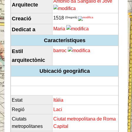
Antonio da Sangallo el Jove
Arquitecte
1518
Creació
(Gregorià)
Maria
Dedicat a
Característiques
barroc
Estil
arquitectònic
Ubicació geogràfica
Estat
Itàlia
Regió
Laci
Ciutats
Ciutat metropolitana de Roma
metropolitanes
Capital