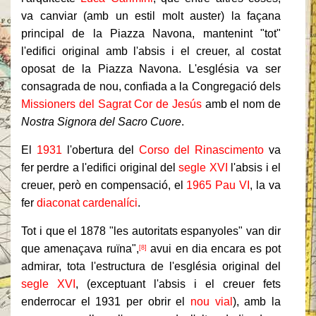
va canviar (amb un estil molt auster) la façana
principal de la Piazza Navona, mantenint "tot"
l'edifici original amb l'absis i el creuer, al costat
oposat de la Piazza Navona. L'església va ser
consagrada de nou, confiada a la Congregació dels
Missioners del Sagrat Cor de Jesús
amb el nom de
Nostra Signora del Sacro Cuore
.
El
1931
l'obertura del
Corso del Rinascimento
va
fer perdre a l'edifici original del
segle XVI
l'absis i el
creuer, però en compensació, el
1965
Pau VI
, la va
fer
diaconat cardenalíci
.
Tot i que el 1878 "les autoritats espanyoles" van dir
que amenaçava ruïna",
avui en dia encara es pot
[8]
admirar, tota l'estructura de l'església original del
segle XVI
, (exceptuant l'absis i el creuer fets
enderrocar el 1931 per obrir el
nou vial
), amb la