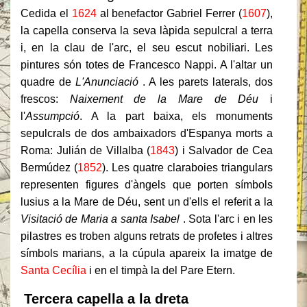
Cedida el
1624
al benefactor Gabriel Ferrer (
1607
),
la capella conserva la seva làpida sepulcral a terra
i, en la clau de l'arc, el seu escut nobiliari. Les
pintures són totes de Francesco Nappi. A l'altar un
quadre de
L'Anunciació
. A les parets laterals, dos
frescos:
Naixement de la Mare de Déu
i
l'
Assumpció
. A la part baixa, els monuments
sepulcrals de dos ambaixadors d'Espanya morts a
Roma: Julián de Villalba (
1843
) i Salvador de Cea
Bermúdez (
1852
). Les quatre claraboies triangulars
representen figures d'àngels que porten símbols
lusius a la Mare de Déu, sent un d'ells el referit a la
Visitació de Maria a santa Isabel
. Sota l'arc i en les
pilastres es troben alguns retrats de profetes i altres
símbols marians, a la cúpula apareix la imatge de
Santa Cecília
i en el timpà la del Pare Etern.
Tercera capella a la dreta