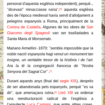
personal d'aquesta església independent), perquè...
"dicevasi" minacciasse ruina",
aquesta església
[6]
des de l'època medieval havia servit d'allotjament a
pelegrins espanyols a Roma, principalment de la
Corona de Castella
. Algunes de les obres de
San
Giacomo degli Spagnoli
van ser traslladades a
Santa Maria di Monserrato
.
Mariano Armellini -1870:
"sembla impossible que la
noble nació espanyola hagi venut un monument tan
insigne, un veritable tresor de la història i de l'art.
Ara la té la congregació francesa de "Nostra
Senyora del Sagrat Cor"
.
[7]
Durant aquests anys (final del
segle XIX
), després
de ser abandonada pels espanyols, perquè "es va
dir", que amenaçava ruïna,
Lleó XIII
va ordenar
[8]
una reestructuració radical de l'església a
l'arquitecte
Luca Carimini
, que entre altres coses,