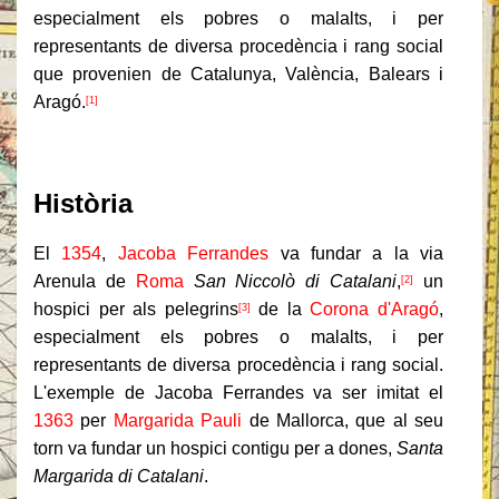
especialment els pobres o malalts, i per
representants de diversa procedència i rang social
que provenien de Catalunya, València, Balears i
Aragó.
[1]
Contingut
Història
El
1354
,
Jacoba Ferrandes
va fundar a la via
Arenula de
Roma
San Niccolò di Catalani
,
un
[2]
hospici per als pelegrins
de la
Corona d'Aragó
,
[3]
especialment els pobres o malalts, i per
representants de diversa procedència i rang social.
L'exemple de Jacoba Ferrandes va ser imitat el
1363
per
Margarida Pauli
de Mallorca, que al seu
torn va fundar un hospici contigu per a dones,
Santa
Margarida di Catalani
.