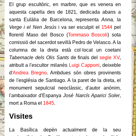
El grup escultòric, en marbre, que es venera en
aquesta capella des de 1821, dedicada abans a
santa Eulàlia de Barcelona, representa
Anna, la
Verge i el Nen Jesús
i va ser esculpit el
1544
pel
florentí Maso del Bosco (
Tommaso Boscoli
) sota
comissió del sacerdot sevillà Pedro de Velasco. A la
columna de la dreta està col·locat un coetani
Tabernacle dels Olis Sants
de finals del
segle XV
,
atribuït a l'escultor milanès
Luigi Capponi
, deixeble
d'
Andrea Bregno
. Ambdues són obres provinents
de l'església de Santiago. A la paret de la dreta, el
monument sepulcral neoclàssic, d'autor anònim,
l'ambaixador d'Espanya
José Narcís Aparici Soler
,
mort a Roma el
1845
.
Visites
La Basílica depèn actualment de la seu