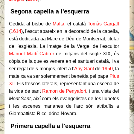
Segona capella a l'esquerra
Cedida al bisbe de
Malta
, el català
Tomàs Gargall
(
1614
), l'escut apareix en la decoració de la capella,
està dedicada aa Mare de Déu de Montserrat, titular
de l'església. La imatge de la Verge, de l'escultor
Manuel Martí Cabrer
de mitjans del segle XIX, és
còpia de la que es venera en el santuari català, i va
ser regal dels monjos, ofert a l'
Any Sant
de
1950
, la
mateixa va ser solemnement beneïda pel papa
Pius
XII
. Els frescos laterals, representant una escena de
la vida de sant
Ramon de Penyafort
, i una vista del
Mont Sant
, així com els evangelistes de les llunetes
i les escenes marianes de l'arc són atribuïts a
Giambattista Ricci dóna Novara.
Primera capella a l'esquerra