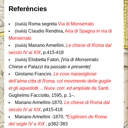
Referències
(italià)
Roma segreta
Via di Monserrato
(italià)
Claudio Rendina,
Aria di Spagna in via di
Monserrato
(italià)
Mariano Armellini.
Le chiese di Roma dal
secolo IV al XIX
, p.415-418
(italià)
Elisbetta Fatori,
[Via di Monserrato:
Chiese e Palazzi tra passato e presente]
Girolamo Francini.
Le cose maravigliose
dell'alma citta di Roma, col movimento delle guglie
et gli aquedotti ... Nuov. corr. ed ampliate da Santi
.
Guglielmo Facciotto, 1595, p. 1–.
Mariano Armellini-1870.
Le chiese di Roma dal
secolo IV al XIX
, p415-418
Mariano Armellini -1870.
*
Esglésies de Roma
del segle IV a XIX
, p382-383