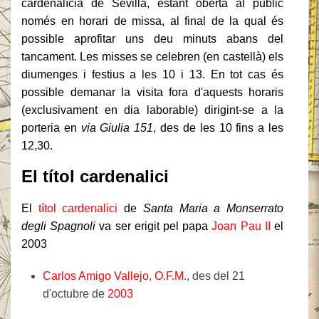
cardenalícia de Sevilla, estant oberta al públic
només en horari de missa, al final de la qual és
possible aprofitar uns deu minuts abans del
tancament. Les misses se celebren (en castellà) els
diumenges i festius a les 10 i 13. En tot cas és
possible demanar la visita fora d'aquests horaris
(exclusivament en dia laborable) dirigint-se a la
porteria en
via Giulia 151
, des de les 10 fins a les
12,30.
El títol cardenalici
El
títol cardenalici
de
Santa Maria a Monserrato
degli Spagnoli
va ser erigit pel papa
Joan Pau II
el
2003
Carlos Amigo Vallejo
,
O.F.M.
, des del 21
d'octubre de
2003