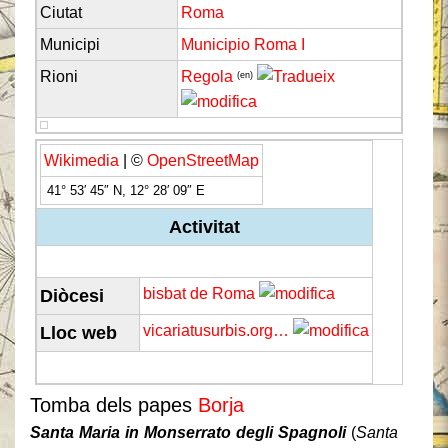
Ciutat
Roma
Municipi
Municipio Roma I
Rioni
Regola
(en)
Wikimedia
| ©
OpenStreetMap
41° 53′ 45″ N, 12° 28′ 09″ E
Activitat
bisbat de Roma
Diòcesi
vicariatusurbis.org…
Lloc web
Tomba dels papes
Borja
Santa Maria in Monserrato degli Spagnoli
(
Santa