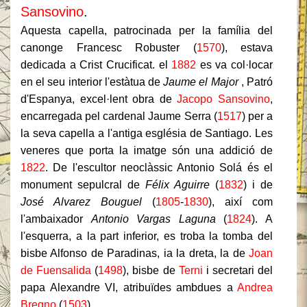
Sansovino
.
Aquesta capella, patrocinada per la família del
canonge Francesc Robuster (
1570
), estava
dedicada a Crist Crucificat. el
1882
es va col·locar
en el seu interior l'estàtua de
Jaume el Major
, Patró
d'Espanya, excel·lent obra de
Jacopo Sansovino
,
encarregada pel cardenal Jaume Serra (
1517
) per a
la seva capella a l'antiga església de Santiago. Les
veneres que porta la imatge són una addició de
1822
. De l'escultor neoclàssic Antonio Solá és el
monument sepulcral de
Félix Aguirre
(
1832
) i de
José Alvarez Bouguel
(
1805
-
1830
), així com
l'ambaixador
Antonio Vargas Laguna
(
1824
). A
l'esquerra, a la part inferior, es troba la tomba del
bisbe Alfonso de Paradinas, ia la dreta, la de
Joan
de Fuensalida
(
1498
), bisbe de
Terni
i secretari del
papa Alexandre VI, atribuïdes ambdues a
Andrea
Bregno
(
1503
).