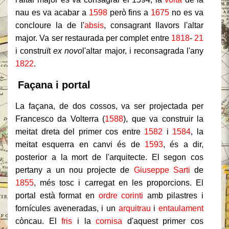
nau es va acabar a
1598
però fins a
1675
no es va
concloure la de l'
absis
, consagrant llavors l'altar
major. Va ser restaurada per complet entre
1818
-
21
i construït
ex novo
l'altar major, i reconsagrada l'any
1822
.
Façana i portal
La façana, de dos cossos, va ser projectada per
Francesco da Volterra (
1588
), que va construir la
meitat dreta del primer cos entre
1582
i
1584
, la
meitat esquerra en canvi és de
1593
, és a dir,
posterior a la mort de l'arquitecte. El segon cos
pertany a un nou projecte de
Giuseppe Sarti
de
1855
, més tosc i carregat en les proporcions. El
portal està format en
ordre corinti
amb pilastres i
fornícules aveneradas, i un
arquitrau
i
entaulament
còncau. El
fris
i la
cornisa
d'aquest primer cos