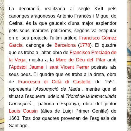
La decoració, realitzada al segle XVII pels
canonges aragonesos Antonio Francès i Miguel de
Cetina, és la que gaudeix d'una major esplendor
pels seus marbres policroms, segons va estipular
en el seu projecte l'últim artífex,
Francisco Gómez
García
, canonge de
Barcelona
(
1778
). El quadre
que es troba a l'altar, obra de
Francisco Preciado de
la Vega
, mostra a la
Mare de Déu del Pilar
amb
l'
Apòstol Jaume
i
sant Vicent Ferrer
postrats als
seus peus. El quadre que es troba a la dreta, obra
de
Francesco di Città di Castello
, de 1551,
representa l'
Assumpció de Maria
, mentre que el
situat a l'esquerra ludeix al
Triomf de la Immaculada
Concepció
, patrona d'Espanya, obra del pintor
Louis Cousin
(àlies de Luigi Primer Gentile) de
1663. Tots dos quadres provenen de l'església de
Santiago.