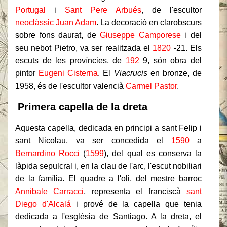
Portugal
i
Sant Pere Arbués
, de l'escultor
neoclàssic
Juan Adam
. La decoració en clarobscurs
sobre fons daurat, de
Giuseppe Camporese
i del
seu nebot Pietro, va ser realitzada el
1820
-21. Els
escuts de les províncies, de
192
9, són obra del
pintor
Eugeni Cisterna
. El
Viacrucis
en bronze, de
1958, és de l'escultor valencià
Carmel Pastor
.
Primera capella de la dreta
Aquesta capella, dedicada en principi a sant Felip i
sant Nicolau, va ser concedida el
1590
a
Bernardino Rocci
(
1599
), del qual es conserva la
làpida sepulcral i, en la clau de l'arc, l'escut nobiliari
de la família. El quadre a l'oli, del mestre barroc
Annibale Carracci
, representa el franciscà
sant
Diego d'Alcalá
i prové de la capella que tenia
dedicada a l'església de Santiago. A la dreta, el