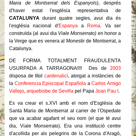
Maria de Montserrat dels Espanyols
), després
d'haver estat l'església representativa de
CATALUNYA
durant quatre segles, avui dia és
l'església nacional d'
Espanya
a
Roma
. Va ser
construïda (al avui dia
Viale Monserrato)
en honor a
la Verge que es venera al Monestir de Montserrat, a
Catalunya.
DE FORMA TOTALMENT FRAUDULENTA
USURPADA A TARRAGONA!!!! Des de
2003
disposa de títol
cardenalici
, atorgat a instàncies de
la
Conferencia Episcopal Española
a
Carlos Amigo
Vallejo
,
arquebisbe de Sevilla
pel Papa
Joan Pau I
.
Es va crear el s.XVI amb el nom d'Església de
Santa Maria de Montserrat al carrer de l'Ospedale
que va acabar agafant el seu nom (el que té avui
dia, Viale Monserrato). Era una institució centre
d'acollida per als pelegrins de la Corona d'Aragó,