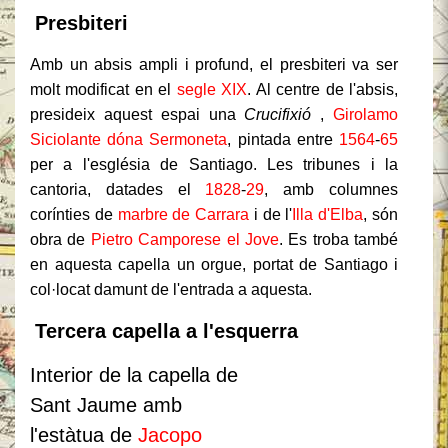
Presbiteri
Amb un absis ampli i profund, el presbiteri va ser
molt modificat en el
segle XIX
. Al centre de l'absis,
presideix aquest espai una
Crucifixió
,
Girolamo
Siciolante dóna Sermoneta
, pintada entre
1564
-
65
per a l'església de Santiago. Les tribunes i la
cantoria, datades el
1828
-
29
, amb columnes
corínties de
marbre de Carrara
i de l'
Illa d'Elba
, són
obra de
Pietro Camporese el Jove
. Es troba també
en aquesta capella un orgue, portat de Santiago i
col·locat damunt de l'entrada a aquesta.
Tercera capella a l'esquerra
Interior de la capella de
Sant Jaume amb
l'estàtua de
Jacopo