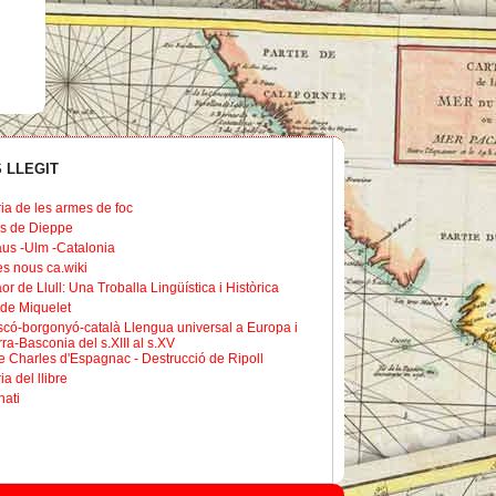
 LLEGIT
ria de les armes de foc
s de Dieppe
us -Ulm -Catalonia
les nous ca.wiki
or de Llull: Una Troballa Lingüística i Històrica
de Miquelet
scó-borgonyó-català Llengua universal a Europa i
ra-Basconia del s.XIII al s.XV
 Charles d'Espagnac - Destrucció de Ripoll
ia del llibre
nati