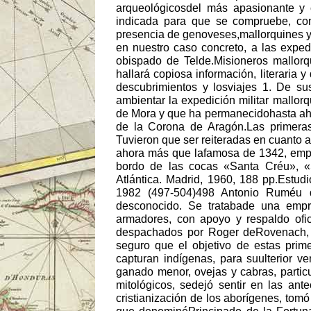
arqueológicosdel más apasionante y c
indicada para que se compruebe, con
presencia de genoveses,mallorquines y 
en nuestro caso concreto, a las expedi
obispado de Telde.Misioneros mallorq
hallará copiosa información, literaria 
descubrimientos y losviajes 1. De su
ambientar la expedición militar mallor
de Mora y que ha permanecidohasta ahora
de la Corona de Aragón.Las primeras
Tuvieron que ser reiteradas en cuanto 
ahora más que lafamosa de 1342, empr
bordo de las cocas «Santa Créu», «
Atlántica. Madrid, 1960, 188 pp.Estud
1982 (497-504)498 Antonio Ruméu 
desconocido. Se tratabade una empre
armadores, con apoyo y respaldo ofici
despachados por Roger deRovenach, l
seguro que el objetivo de estas prime
capturan indígenas, para suulterior v
ganado menor, ovejas y cabras, partic
mitológicos, sedejó sentir en las ant
cristianización de los aborígenes, tomó 