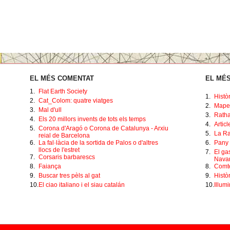
EL MÉS COMENTAT
EL MÉS
1.
Flat Earth Society
1.
Histò
2.
Cat_Colom: quatre viatges
2.
Mape
3.
Mal d'ull
3.
Ratha
4.
Els 20 millors invents de tots els temps
4.
Artic
5.
Corona d'Aragó o Corona de Catalunya - Arxiu
5.
La Ra
reial de Barcelona
6.
La fal·làcia de la sortida de Palos o d'altres
6.
Pany 
llocs de l'estret
7.
El ga
7.
Corsaris barbarescs
Navar
8.
Faiança
8.
Comte
9.
Buscar tres pèls al gat
9.
Històr
10.
El ciao italiano i el siau catalán
10.
Illumi