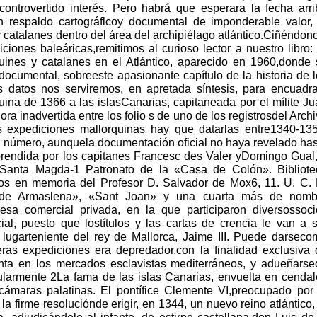
ontrovertido interés. Pero habrá que esperara la fecha arri
 respaldo cartográflcoy documental de imponderable valor, 
catalanes dentro del área del archipiélago atlántico.Ciñéndon
ciones baleáricas,remitimos al curioso lector a nuestro libro:
uines y catalanes en el Atlántico, aparecido en 1960,donde 
y documental, sobreeste apasionante capítulo de la historia de 
s datos nos serviremos, en apretada síntesis, para encuadra
quina de 1366 a las islasCanarias, capitaneada por el mílite J
 inadvertida entre los folio s de uno de los registrosdel Arch
 expediciones mallorquinas hay que datarlas entre1340-135
a número, aunquela documentación oficial no haya revelado ha
endida por los capitanes Francesc des Valer yDomingo Gual,
Santa Magda-1 Patronato de la «Casa de Colón». Bibliote
ios en memoria del Profesor D. Salvador de Mox6, 11. U. C. 
de Armaslena», «Sant Joan» y una cuarta más de nomb
sa comercial privada, en la que participaron diversossoci
al, puesto que lostítulos y las cartas de crencia le van a s
ugarteniente del rey de Mallorca, Jaime III. Puede darseco
ras expediciones era depredador,con la finalidad exclusiva 
enta en los mercados esclavistas mediterráneos, y adueñarse
ularmente 2La fama de las islas Canarias, envuelta en cendal
ecámaras palatinas. El pontífice Clemente VI,preocupado por 
la firme resoluciónde erigir, en 1344, un nuevo reino atlántico,