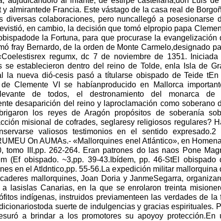
 adjudicándolo al infante, de estirpe castellana,don Luis de
y almirantede Francia. Este vástago de la casa real de Borgo
ás diversas colaboraciones, pero nuncallegó a posesionarse d
revistió, en cambio, la decisión que tomó elpropio papa Cleme
l obispadode la Fortuna, para que procurase la evangelización
lamó fray Bernardo, de la orden de Monte Carmelo,designado p
«Coelestisrex regumx, dc 7 de noviembre de 1351. Iniciada 
s se establecieron dentro del reino de Tolde, enla Isla de G
al la nueva dió-cesis pasó a títularse obispado de Teide tEn
n de Clemente VI se habíanproducido en Mallorca important
relevante de todos, el destronamiento del monarca de 
uiente desaparición del reino y laproclamación como soberano 
brigaron los reyes de Aragón propósitos de soberanía sob
acción misional de cofrades, seglaresy religiosos regulares? 
onservarse valiosos testimonios en el sentido expresado.2 
o RUMEU On AUMAs.- «Mallorquines enel Atlántico», en Homena
, tomo III,pp. 262-264. Eran patrones do las naos Pone Magr
m (Ef obispado. ~3,pp. 39-43.Ibídem, pp. 46-StEl obispado 
nes en el Atldntico,pp. 55-56.La expedición militar mallorquina
caderes mallorquines, Joan Doria y JanmeSegarra, organizar
 lasislas Canarias, en la que se enrolaron treinta misioner
fitos indígenas, instruidos previamenteen las verdades de la 
icionariostoda suerte de indulgencias y gracias espirituales. 
esuró a brindar a los promotores su apoyoy protección.En 