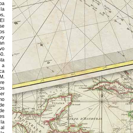
ba
la
os,
 El
se
los
ry
uan
ivo
0.
sta
 a
ca
M.
re
os
er
mo
de
de
es
la
 al