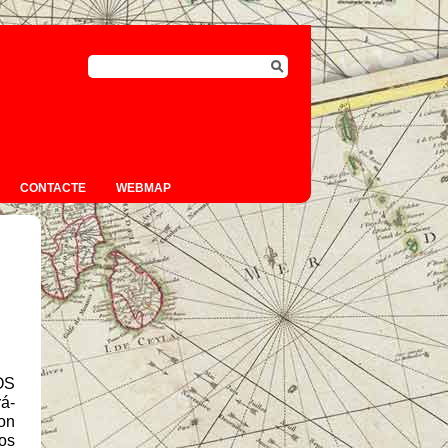
CONTACTE
WEBMAP
OS
á-
on
os