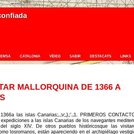
confiada
REMSA
CATALONIA
VÍDEO
SABIR
DESTACATS
LINKS
ITAR MALLORQUINA DE 1366 A
AS
e 1366a las islas Canarias;,.;v;,},;'.,1. PRIMEROS CONTACT
iciones a las islas Canarias de los navegantes mediterr
el siglo XIV. De otros pueblos históricosque las visitar
mo losromanos, están apareciendo en el archipiélago vestigi