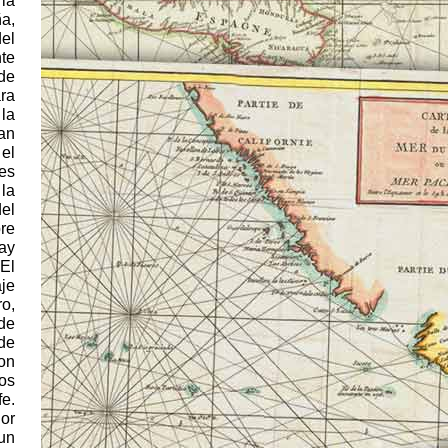
 la
ña,
el
nte
 de
ara
la
ran
 el
es
la
del
re
Hay
El
je
o,
de
 de
on
os
fe.
Por
un