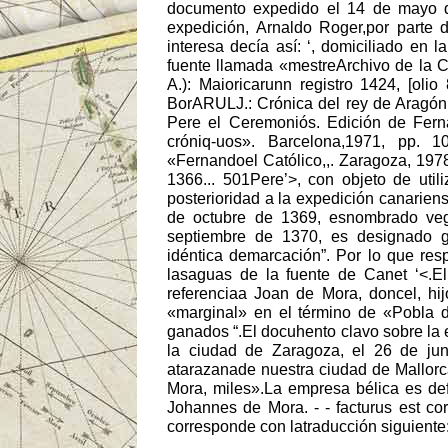
documento expedido el 14 de mayo de
expedición, Arnaldo Roger,por parte d
interesa decía así: ‘, domiciliado en
fuente llamada «mestreArchivo de la Co
A.): Maioricarunn registro 1424, [oli
BorARULJ.: Crónica del rey de Aragón 
Pere el Ceremoniós. Edición de Ferná
cróniq-uos». Barcelona,1971, pp. 
«Fernandoel Católico,,. Zaragoza, 1978,
1366... 501Pere’>, con objeto de util
posterioridad a la expedición canarien
de octubre de 1369, esnombrado vegu
septiembre de 1370, es designado gu
idéntica demarcación”. Por lo que resp
lasaguas de la fuente de Canet ‘<.E
referenciaa Joan de Mora, doncel, hij
«marginal» en el término de «Pobla d
ganados “.El docuhento clavo sobre la 
la ciudad de Zaragoza, el 26 de jun
atarazanade nuestra ciudad de Mallorca
Mora, miles».La empresa bélica es def
Johannes de Mora. - - facturus est cor
corresponde con latraducción siguiente: