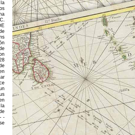
la
os
na
 C.
DE
de
ns
ón
 de
on
 28
de
en
zar
ce
un
us
 en
la
 de
 -
 se