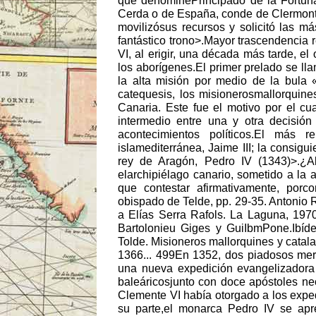
que denominéPrincipado de la Fortuna,
Cerda o de España, conde de Clermont 
movilizósus recursos y solicitó las m
fantástico trono>.Mayor trascendencia 
VI, al erigir, una década más tarde, e
los aborígenes.El primer prelado se l
la alta misión por medio de la bula 
catequesis, los misionerosmallorquine
Canaria. Este fue el motivo por el cu
intermedio entre una y otra decisió
acontecimientos políticos.El más 
islamediterránea, Jaime III; la consig
rey de Aragón, Pedro IV (1343)>.¿A
elarchipiélago canario, sometido a la 
que contestar afirmativamente, porc
obispado de Telde, pp. 29-35. Antoni
a Elías Serra Rafols. La Laguna, 1970
Bartolonieu Giges y GuiIbmPone.Ibíde
Tolde. Misioneros mallorquines y catala
1366... 499En 1352, dos piadosos mer
una nueva expedición evangelizadora a
baleáricosjunto con doce apóstoles neó
Clemente VI había otorgado a los exped
su parte,el monarca Pedro IV se apr