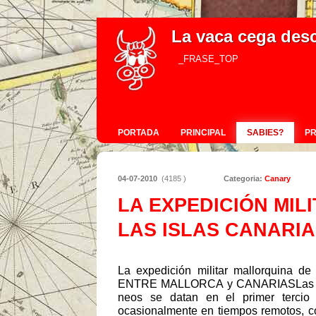
La vaca cega des
_FRASE_TOP
PORTADA
PRINCIPAL
SABIES?
P
04-07-2010
(4185 )
Categoria:
Canary
LA EXPEDICIÓN MIL
LAS ISLAS CANARI
La expedición militar mallorquina d
ENTRE MALLORCA y CANARIASLas exped
neos se datan en el primer tercio d
ocasionalmente en tiempos remotos, co