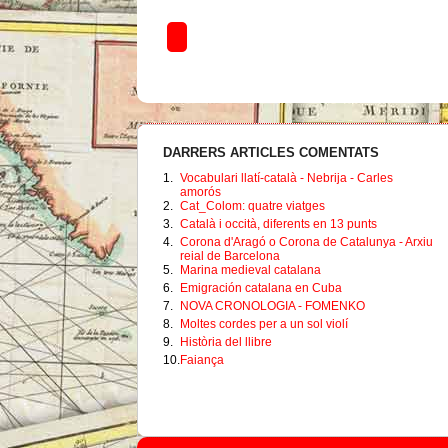
DARRERS ARTICLES COMENTATS
1.
Vocabulari llatí-català - Nebrija - Carles
amorós
2.
Cat_Colom: quatre viatges
3.
Català i occità, diferents en 13 punts
4.
Corona d'Aragó o Corona de Catalunya - Arxiu
reial de Barcelona
5.
Marina medieval catalana
6.
Emigración catalana en Cuba
7.
NOVA CRONOLOGIA - FOMENKO
8.
Moltes cordes per a un sol violí
9.
Història del llibre
10.
Faiança