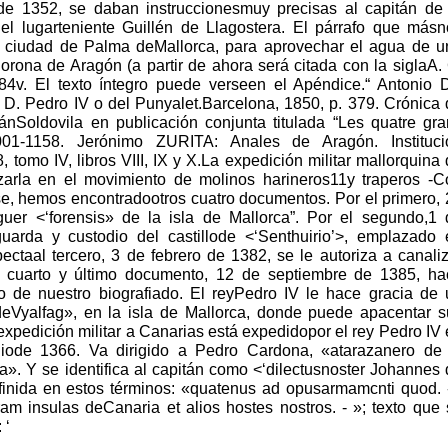
 1352, se daban instruccionesmuy precisas al capitán de 
el lugarteniente Guillén de Llagostera. El párrafo que másn
 la ciudad de Palma deMallorca, para aprovechar el agua de u
rona de Aragón (a partir de ahora será citada con la siglaA.
o 84v. El texto íntegro puede verseen el Apéndice.“ Antonio 
D. Pedro IV o del Punyalet.Barcelona, 1850, p. 379. Crónica 
nSoldovila en publicación conjunta titulada “Les quatre gra
1001-1158. Jerónimo ZURITA: Anales de Aragón. Instituci
 tomo IV, libros VIII, IX y X.La expedición militar mallorquina
izarla en el movimiento de molinos harineros11y traperos -C
se, hemos encontradootros cuatro documentos. Por el primero,
er <‘forensis» de la isla de Mallorca”. Por el segundo,1 
arda y custodio del castillode <‘Senthuirio’>, emplazado 
ectaal tercero, 3 de febrero de 1382, se le autoriza a canali
l cuarto y último documento, 12 de septiembre de 1385, ha
o de nuestro biografiado. El reyPedro IV le hace gracia de 
eVyalfag», en la isla de Mallorca, donde puede apacentar s
expedición militar a Canarias está expedidopor el rey Pedro IV
iode 1366. Va dirigido a Pedro Cardona, «atarazanero de 
». Y se identifica al capitán como <‘dilectusnoster Johannes
inida en estos términos: «quatenus ad opusarmamcnti quod. -
am insulas deCanaria et alios hostes nostros. - »; texto que
 ‘