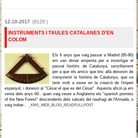
12-10-2017
(8128 )
INSTRUMENTS I TAULES CATALANES D'EN
COLOM
Els 6 anys que vaig passar a Madrid (85-90)
em van donar empenta per a investigar el
passat històric de Catalunya, senzillament
per a que els amics que tinc allà deixesin de
menystenir la història de Catalunya, que va
tenir molt a veure en la creació de l'imperi
espanyol, i donesin al "Cèsar el que es del Cèsar". Aquesta afició ja em
venia dels anys 60.. quan vaig veure a Anglaterra els "spanish ponnies
of the New Forest" descendents dels salvats del naufragi de l'Armada, o
vaig trobar...
_KMS_WEB_BLOG_READFULLPOST