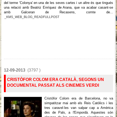
del terme 'Colonya' en una de les seves cartes i un altre és que tingués
una relació amb Beatriz Enríquez de Arana, que va acabar casant-se
amb Galceran de Recasens, comte de...
_KMS_WEB_BLOG_READFULLPOST
12-09-2013
(3797 )
CRISTÒFOR COLOM ERA CATALÀ, SEGONS UN
DOCUMENTAL PASSAT ALS CINEMES VERDI
Cristòfor Colom era de Barcelona, no va
simpatitzar mai amb els Reis Catòlics i les
tres caravel·les van salpar cap a Amèrica
des de Pals, a l'Empordà. Aquestes són