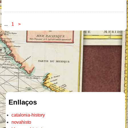
...
1
>
Enllaços
catalonia-history
novahisto