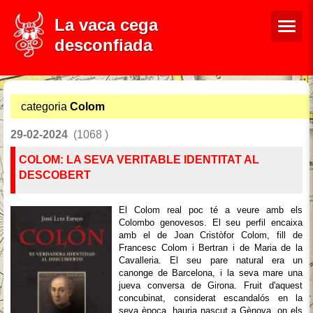
La vaca cega
desconfiada
categoria
Colom
29-02-2024
(1068 )
COLOM: LA SEVA VERITABLE IDENTITAT AL
DESCOBERT
El Colom real poc té a veure amb els
Colombo genovesos. El seu perfil encaixa
amb el de Joan Cristòfor Colom, fill de
Francesc Colom i Bertran i de Maria de la
Cavalleria. El seu pare natural era un
canonge de Barcelona, i la seva mare una
jueva conversa de Girona. Fruit d'aquest
concubinat, considerat escandalós en la
seva època, hauria nascut a Gènova, on els