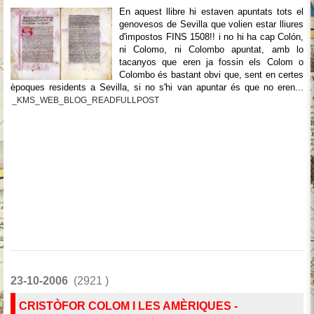
En aquest llibre hi estaven apuntats tots el
genovesos de Sevilla que volien estar lliures
d'impostos FINS 1508!! i no hi ha cap Colón,
ni Colomo, ni Colombo apuntat, amb lo
tacanyos que eren ja fossin els Colom o
Colombo és bastant obvi que, sent en certes
èpoques residents a Sevilla, si no s'hi van apuntar és que no eren...
_KMS_WEB_BLOG_READFULLPOST
23-10-2006
(2921 )
CRISTÒFOR COLOM I LES AMÈRIQUES -