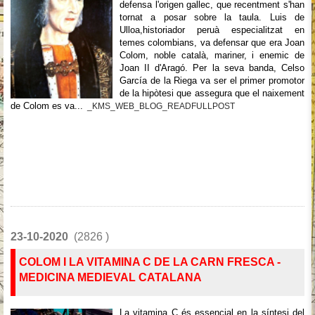
defensa l'origen gallec, que recentment s'han
tornat a posar sobre la taula. Luis de
Ulloa,historiador peruà especialitzat en
temes colombians, va defensar que era Joan
Colom, noble català, mariner, i enemic de
Joan II d'Aragó. Per la seva banda, Celso
García de la Riega va ser el primer promotor
de la hipòtesi que assegura que el naixement
de Colom es va...
_KMS_WEB_BLOG_READFULLPOST
23-10-2020
(2826 )
COLOM I LA VITAMINA C DE LA CARN FRESCA -
MEDICINA MEDIEVAL CATALANA
La vitamina C és essencial en la síntesi del