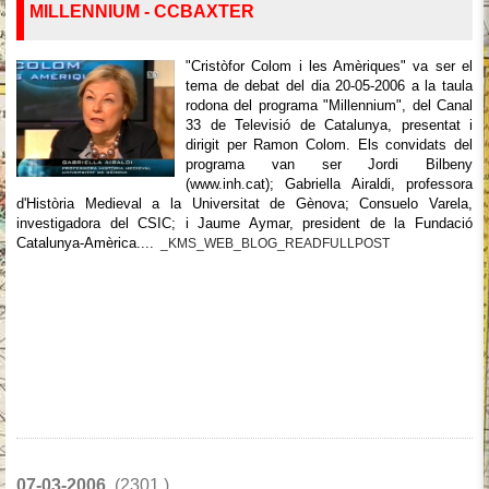
MILLENNIUM - CCBAXTER
"Cristòfor Colom i les Amèriques" va ser el
tema de debat del dia 20-05-2006 a la taula
rodona del programa "Millennium", del Canal
33 de Televisió de Catalunya, presentat i
dirigit per Ramon Colom. Els convidats del
programa van ser Jordi Bilbeny
(www.inh.cat); Gabriella Airaldi, professora
d'Història Medieval a la Universitat de Gènova; Consuelo Varela,
investigadora del CSIC; i Jaume Aymar, president de la Fundació
Catalunya-Amèrica....
_KMS_WEB_BLOG_READFULLPOST
07-03-2006
(2301 )