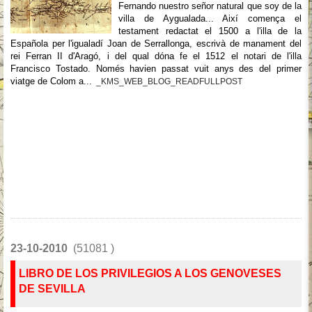
Fernando nuestro señor natural que soy de la
villa de Aygualada... Així comença el
testament redactat el 1500 a l'illa de la
Española per l'igualadí Joan de Serrallonga, escrivà de manament del
rei Ferran II d'Aragó, i del qual dóna fe el 1512 el notari de l'illa
Francisco Tostado. Només havien passat vuit anys des del primer
viatge de Colom a...
_KMS_WEB_BLOG_READFULLPOST
23-10-2010
(51081 )
LIBRO DE LOS PRIVILEGIOS A LOS GENOVESES
DE SEVILLA