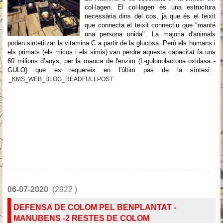
col·lagen. El col·lagen és una estructura
necessària dins del cos, ja que és el teixit
que connecta el teixit connectiu que "manté
una persona unida". La majoria d'animals
poden sintetitzar la vitamina C a partir de la glucosa. Però els humans i
els primats (els micos i els simis) van perdre aquesta capacitat fa uns
60 milions d’anys, per la manca de l'enzim (L-gulonolactona oxidasa -
GULO) que es requereix en l'últim pas de la síntesi...
_KMS_WEB_BLOG_READFULLPOST
06-07-2020
(2922 )
DEFENSA DE COLOM PEL BENPLANTAT -
MANUBENS -2 RESTES DE COLOM