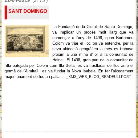
22-04-2019
(2775 )
SANT DOMINGO
La Fundació de la Ciutat de Santo Domingo,
va implicar un procés molt llarg que va
començar a l'any de 1496, quan Bartomeu
Colom va triar el lloc on va entendre, per la
seva ubicació geogràfica ia més es trobava
pròxim a una mina d' or a la comunitat de
Haina . El 1498, gran part de la comunitat de
l'illa batejada per Colom com Illa Bella, es va traslladar de lloc amb el
germà de l'Almirall i es va fundar la Nova Isabela. En fer l'aixecament
majoritàriament de fusta i palla,...
_KMS_WEB_BLOG_READFULLPOST