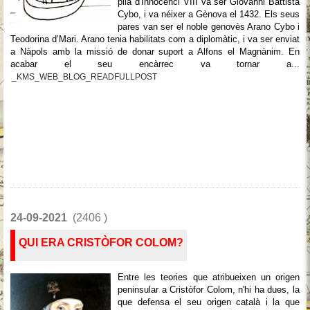
pila d'Innocenci VIII va ser Giovanni Battista
Cybo, i va néixer a Gènova el 1432. Els seus
pares van ser el noble genovès Arano Cybo i
Teodorina d’Mari. Arano tenia habilitats com a diplomàtic, i va ser enviat
a Nàpols amb la missió de donar suport a Alfons el Magnànim. En
acabar el seu encàrrec va tornar a...
_KMS_WEB_BLOG_READFULLPOST
24-09-2021
(2406 )
QUI ERA CRISTÒFOR COLOM?
Entre les teories que atribueixen un origen
peninsular a Cristòfor Colom, n'hi ha dues, la
que defensa el seu origen català i la que