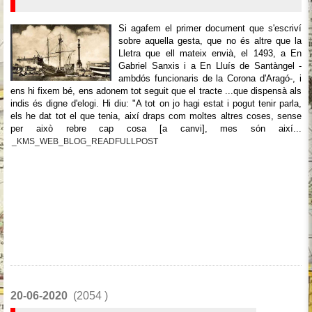
Si agafem el primer document que s'escriví
sobre aquella gesta, que no és altre que la
Lletra que ell mateix envià, el 1493, a En
Gabriel Sanxis i a En Lluís de Santàngel -
ambdós funcionaris de la Corona d'Aragó-, i
ens hi fixem bé, ens adonem tot seguit que el tracte ...que dispensà als
indis és digne d'elogi. Hi diu: "A tot on jo hagi estat i pogut tenir parla,
els he dat tot el que tenia, així draps com moltes altres coses, sense
per això rebre cap cosa [a canvi], mes són així...
_KMS_WEB_BLOG_READFULLPOST
20-06-2020
(2054 )