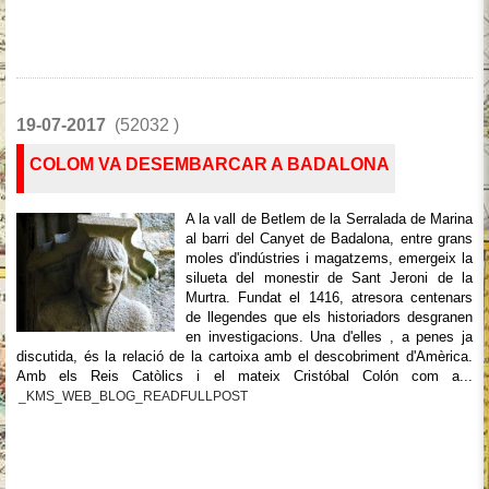
19-07-2017
(52032 )
COLOM VA DESEMBARCAR A BADALONA
A la vall de Betlem de la Serralada de Marina
al barri del Canyet de Badalona, entre grans
moles d'indústries i magatzems, emergeix la
silueta del monestir de Sant Jeroni de la
Murtra. Fundat el 1416, atresora centenars
de llegendes que els historiadors desgranen
en investigacions. Una d'elles , a penes ja
discutida, és la relació de la cartoixa amb el descobriment d'Amèrica.
Amb els Reis Catòlics i el mateix Cristóbal Colón com a...
_KMS_WEB_BLOG_READFULLPOST