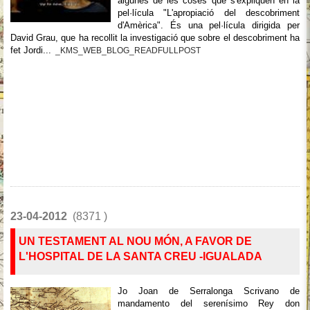
algunes de les coses que s'expliquen en la
pel·lícula "L'apropiació del descobriment
d'Amèrica". És una pel·lícula dirigida per
David Grau, que ha recollit la investigació que sobre el descobriment ha
fet Jordi...
_KMS_WEB_BLOG_READFULLPOST
23-04-2012
(8371 )
UN TESTAMENT AL NOU MÓN, A FAVOR DE
L'HOSPITAL DE LA SANTA CREU -IGUALADA
Jo Joan de Serralonga Scrivano de
mandamento del serenísimo Rey don