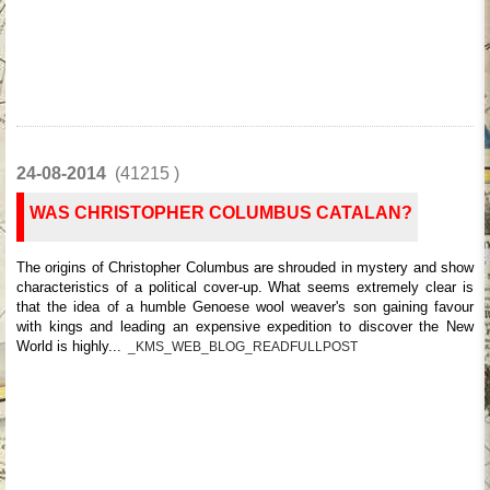
24-08-2014
(41215 )
WAS CHRISTOPHER COLUMBUS CATALAN?
The origins of Christopher Columbus are shrouded in mystery and show
characteristics of a political cover-up. What seems extremely clear is
that the idea of a humble Genoese wool weaver's son gaining favour
with kings and leading an expensive expedition to discover the New
World is highly...
_KMS_WEB_BLOG_READFULLPOST