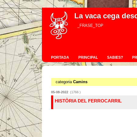
La vaca cega des
_FRASE_TOP
PORTADA
PRINCIPAL
SABIES?
P
categoria
Camins
05-08-2022
(1766 )
HISTÒRIA DEL FERROCARRIL