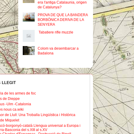
era l'antiga Catalaunia, origen
de Catalunya?
PROVA DE QUE LA BANDERA
BORBÒNICA DERIVA DE LA
SENYERA
Tabatiere rifle muzzle
Colom va desembarcar a
Badalona
 LLEGIT
ria de les armes de foc
s de Dieppe
us -Ulm -Catalonia
les nous ca.wiki
or de Llull: Una Troballa Lingüística i Històrica
de Miquelet
scó-borgonyó-català Llengua universal a Europa i
ra-Basconia del s.XIII al s.XV