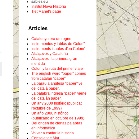
sabies.eu
Institut Nova Història
Tiet Manel's page
Articles
Catalunya era un regne
Instrumentos y tablas de Colón"
Instruments i taules d'en Colom"
Alcàçoves y Cataluña
Alcàçoves i la primera gran
mentida
Colón y la ruta del primer viaje
The english word "paper" comes
from catalan "paper"
La paraula anglesa "paper" ve
del català paper..
La palabra inglesa "paper" viene
del catalàn paper..
Un any 2000 històric (publicat
l'octubre de 1999)
Un año 2000 histórico
(publicado en octubre de 1999)
Del origen de ciertas palabras
en informàtica
Volver a contar la historia
Consolat de Mar