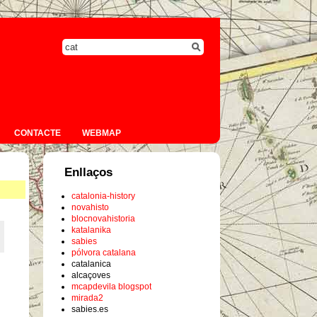
CONTACTE
WEBMAP
Enllaços
catalonia-history
novahisto
blocnovahistoria
katalanika
sabies
pólvora catalana
catalanica
alcaçoves
mcapdevila blogspot
mirada2
sabies.es