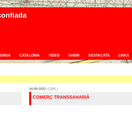
confiada
REMSA
CATALONIA
VÍDEO
SABIR
DESTACATS
LINKS
04-08-2022
(1265 )
COMERÇ TRANSSAHARIÀ