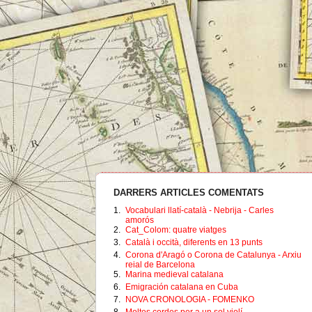
DARRERS ARTICLES COMENTATS
1.
Vocabulari llatí-català - Nebrija - Carles
amorós
2.
Cat_Colom: quatre viatges
3.
Català i occità, diferents en 13 punts
4.
Corona d'Aragó o Corona de Catalunya - Arxiu
reial de Barcelona
5.
Marina medieval catalana
6.
Emigración catalana en Cuba
7.
NOVA CRONOLOGIA - FOMENKO