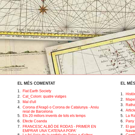
EL MÉS COMENTAT
EL MÉS
1.
Flat Earth Society
1.
Histò
2.
Cat_Colom: quatre viatges
2.
Mape
3.
Mal d'ull
3.
Ratha
4.
Corona d'Aragó o Corona de Catalunya - Arxiu
4.
Artic
reial de Barcelona
5.
Els 20 millors invents de tots els temps
5.
La Ra
6.
Efecte Coanda
6.
Pany 
7.
FRANCESC ALBÓ DE RODAS - PRIMER EN
7.
El ga
EMPRAR UNA 'CATENA A POPA'
Navar