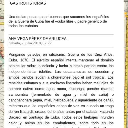
GASTROHISTORIAS
Una de las pocas cosas buenas que sacamos los españoles
de la Guerra de Cuba fue el «cuba libre», padre genérico de
todos los cubatas
ANA VEGA PÉREZ DE ARLUCEA
Sábado, 7 julio 2018, 07:22
Pónganse ustedes en situación: Guerra de los Diez Años,
Cuba, 1870. El ejército español intenta mantener el dominio
peninsular sobre la colonia y lucha a brazo partido contra los
independentistas isleños. Las escaramuzas se suceden y
ambos bandos sudan a chorretones bajo el sol tropical. Los
rebeldes cubanos y sus esclavos liberados beben mejunjes de
nombre nativo como agua mona, frucanga, ponche mambí,
sambumbia (fermentado de agua y miel de caña) o
canchánchara (agua, miel, hierbabuena y aguardiente de caña),
mientras que los españoles echan de vez en cuando un trago
de ron Bacardí, creado ocho años antes por el catalán Facundo
Bacardí en Santiago de Cuba. Todos estos brebajes infunden
calor y ánimo en los combatientes, sobre todo en los