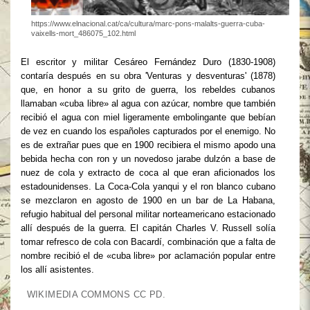
https://www.elnacional.cat/ca/cultura/marc-pons-malalts-guerra-cuba-
vaixells-mort_486075_102.html
El escritor y militar Cesáreo Fernández Duro (1830-1908)
contaría después en su obra 'Venturas y desventuras' (1878)
que, en honor a su grito de guerra, los rebeldes cubanos
llamaban «cuba libre» al agua con azúcar, nombre que también
recibió el agua con miel ligeramente embolingante que bebían
de vez en cuando los españoles capturados por el enemigo. No
es de extrañar pues que en 1900 recibiera el mismo apodo una
bebida hecha con ron y un novedoso jarabe dulzón a base de
nuez de cola y extracto de coca al que eran aficionados los
estadounidenses. La Coca-Cola yanqui y el ron blanco cubano
se mezclaron en agosto de 1900 en un bar de La Habana,
refugio habitual del personal militar norteamericano estacionado
allí después de la guerra. El capitán Charles V. Russell solía
tomar refresco de cola con Bacardí, combinación que a falta de
nombre recibió el de «cuba libre» por aclamación popular entre
los allí asistentes.
WIKIMEDIA COMMONS CC PD.