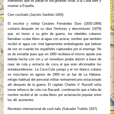
mambises que se pasan el día gritando vivas a la Cuba libre y
mueras a España.
Cien cocktails (Jacinto Sanfeliú 1943)
El escritor y militar Cesáreo Fernández Duro (1830-1908)
contaría después en su obra 'Venturas y desventuras' (1878)
que, en honor a su grito de guerra, los rebeldes cubanos
llamaban «cuba libre» al agua con azúcar, nombre que también
recibió el agua con miel ligeramente embolingante que bebían
de vez en cuando los españoles capturados por el enemigo. No
es de extrañar pues que en 1900 recibiera el mismo apodo una
bebida hecha con ron y un novedoso jarabe dulzón a base de
nuez de cola y extracto de coca al que eran aficionados los
estadounidenses. La Coca-Cola yanqui y el ron blanco cubano
se mezclaron en agosto de 1900 en un bar de La Habana,
refugio habitual del personal militar norteamericano estacionado
allí después de la guerra. El capitán Charles V. Russell solía
tomar refresco de cola con Bacardí, combinación que a falta de
nombre recibió el de «cuba libre» por aclamación popular entre
los allí asistentes.
Recetario internacional de cock-tails (Salvador Trullols 1937)