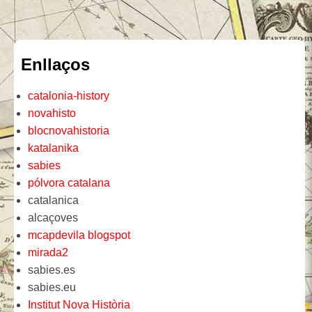
Enllaços
catalonia-history
novahisto
blocnovahistoria
katalanika
sabies
pólvora catalana
catalanica
alcaçoves
mcapdevila blogspot
mirada2
sabies.es
sabies.eu
Institut Nova Història