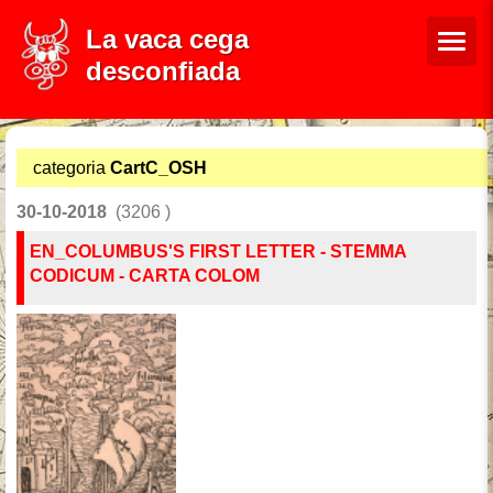
La vaca cega
desconfiada
categoria
CartC_OSH
30-10-2018
(3206 )
EN_COLUMBUS'S FIRST LETTER - STEMMA
CODICUM - CARTA COLOM