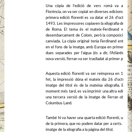
Una còpia de l'edició de vers romà va arriba
Florència, on va ser copiat en diverses edicions més.
primera edició florentí es va datar el 26 d'octubre
1493. Les impressores copiaven la xilografia de l'edi
de Roma. El tema és el mateix-Ferdinand veient
desembarcament de Colom, però la composició va 
canviada. La còpia original tenia Ferdinand entronit
en el fons de la imatge, amb Europa en primer pla, 
dues separades per l'aigua (és a dir, l'Atlàntic). En
nova versió, Ferran va ser traslladat al primer pla.
Aquesta edició florentí va ser reimpresa en 1495;
fet, la impressió dóna el mateix dia 26 d'octubre.
imatge del títol és de la mateixa xilografia. En al
moment més tard, es va imprimir una altra edició, 
una tercera versió de la imatge de Ferran observ
Columbus Land.
També hi va haver una quarta edició florentí, una cò
de la primera, que no podem datar per a certs. No té
imatge de la xilografia a la pàgina del títol.