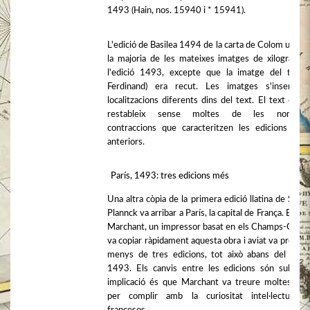
1493 (Hain, nos. 15940 i * 15941).
L'edició de Basilea 1494 de la carta de Colom utilitz
la majoria de les mateixes imatges de xilografia 
l'edició 1493, excepte que la imatge del títol 
Ferdinand) era recut. Les imatges s'inserien
localitzacions diferents dins del text. El text en si
restableix sense moltes de les nombros
contraccions que caracteritzen les edicions llati
anteriors.
París, 1493: tres edicions més
Una altra còpia de la primera edició llatina de Step
Plannck va arribar a París, la capital de França. El Gu
Marchant, un impressor basat en els Champs-Gaillia
va copiar ràpidament aquesta obra i aviat va produir
menys de tres edicions, tot això abans del final
1493. Els canvis entre les edicions són subtils.
implicació és que Marchant va treure moltes còp
per complir amb la curiositat intel·lectual d