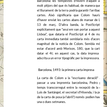
Barcelona: les tempestes d'hivern d'aquell any e
molt pitjors del que és habitual, de manera que no
el lliurament de la terra podria garantir l'arribada de 
cartes. Això significaria que Colom hauria ha
d'haver enviat les cartes abans de marxar de Lisboa
13 de març. D'altra banda, la PostScript afi
explícitament que "avui em van portar a aquest port
Lisboa", que dataria el PostScript al 4 de març. 
carta immediata també semblaria més d'acord amb
magnitud de la notícia de Colom. Sembla més se
estar d'acord amb Morison, 180, que la carta ha
datar el 4t; en aquest cas, la data impresa pot 
adscrita a un error tipogràfic per la impressora.
Barcelona, 1493: la primera carta impresa
La carta de Colom a la "escriuano deraciõ" aviat
passar a una impremta barcelonina, Pedro posa.
temps transcorregut entre la recepció de la carta
Luis de Santángel, el secretari d'Hisenda, i la publica
de la carta de posa (a l'abril?) només podien haver es
una o dues setmanes.