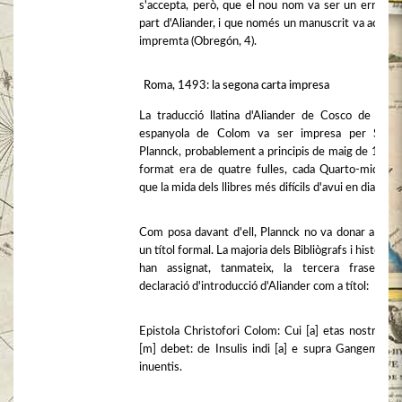
s'accepta, però, que el nou nom va ser un error en
part d'Aliander, i que només un manuscrit va acabar
impremta (Obregón, 4).
Roma, 1493: la segona carta impresa
La traducció llatina d'Aliander de Cosco de la ca
espanyola de Colom va ser impresa per Step
Plannck, probablement a principis de maig de 1493.
format era de quatre fulles, cada Quarto-mida (ig
que la mida dels llibres més difícils d'avui en dia).
Com posa davant d'ell, Plannck no va donar a la ca
un títol formal. La majoria dels Bibliògrafs i historiad
han assignat, tanmateix, la tercera frase de
declaració d'introducció d'Aliander com a títol:
Epistola Christofori Colom: Cui [a] etas nostra mu
[m] debet: de Insulis indi [a] e supra Gangem Nu
inuentis.