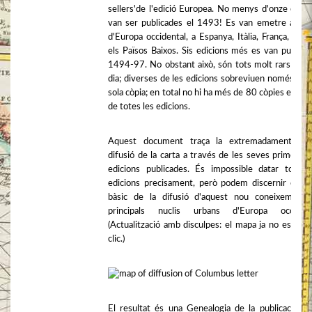
sellers'de l'edició Europea. No menys d'onze edici
van ser publicades el 1493! Es van emetre a tra
d'Europa occidental, a Espanya, Itàlia, França, Suïss
els Països Baixos. Sis edicions més es van publicar
1494-97. No obstant això, són tots molt rars avui
dia; diverses de les edicions sobreviuen només en 
sola còpia; en total no hi ha més de 80 còpies existe
de totes les edicions.
Aquest document traça la extremadament ràp
difusió de la carta a través de les seves primeres
edicions publicades. És impossible datar totes 
edicions precisament, però podem discernir el pa
bàsic de la difusió d'aquest nou coneixement 
principals nuclis urbans d'Europa occident
(Actualització amb disculpes: el mapa ja no es pot 
clic.)
El resultat és una Genealogia de la publicació de