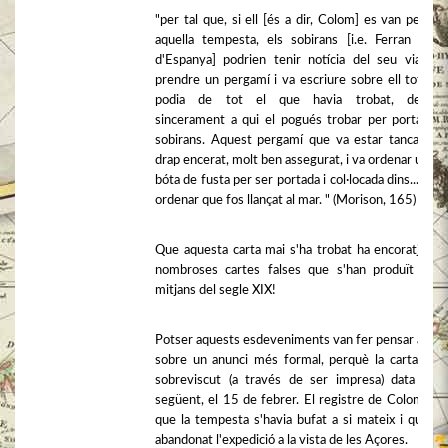
"per tal que, si ell [és a dir, Colom] es van perdre
aquella tempesta, els sobirans [i.e. Ferran i Isa
d'Espanya] podrien tenir notícia del seu viatge,
prendre un pergamí i va escriure sobre ell tot el 
podia de tot el que havia trobat, deman
sincerament a qui el pogués trobar per portar-lo 
sobirans. Aquest pergamí que va estar tancat en
drap encerat, molt ben assegurat, i va ordenar una g
bóta de fusta per ser portada i col·locada dins... i així
ordenar que fos llançat al mar. " (Morison, 165)
Que aquesta carta mai s'ha trobat ha encoratjat a 
nombroses cartes falses que s'han produït des
mitjans del segle XIX!
Potser aquests esdeveniments van fer pensar a Co
sobre un anunci més formal, perquè la carta que
sobreviscut (a través de ser impresa) data del 
següent, el 15 de febrer. El registre de Colom rev
que la tempesta s'havia bufat a si mateix i que ha
abandonat l'expedició a la vista de les Açores.