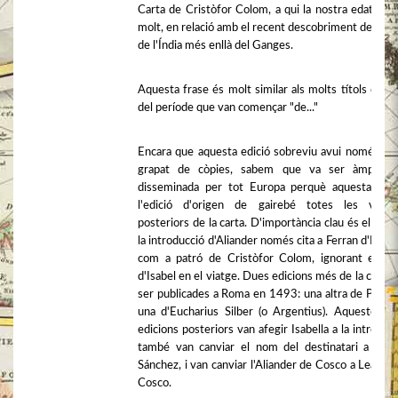
Carta de Cristòfor Colom, a qui la nostra edat es 
molt, en relació amb el recent descobriment de les il
de l'Índia més enllà del Ganges.
Aquesta frase és molt similar als molts títols de lli
del període que van començar "de..."
Encara que aquesta edició sobreviu avui només en
grapat de còpies, sabem que va ser àmpliam
disseminada per tot Europa perquè aquesta va 
l'edició d'origen de gairebé totes les versi
posteriors de la carta. D'importància clau és el fet 
la introducció d'Aliander només cita a Ferran d'Espa
com a patró de Cristòfor Colom, ignorant el pa
d'Isabel en el viatge. Dues edicions més de la carta 
ser publicades a Roma en 1493: una altra de Plannc
una d'Eucharius Silber (o Argentius). Aquestes d
edicions posteriors van afegir Isabella a la introducc
també van canviar el nom del destinatari a Gabr
Sánchez, i van canviar l'Aliander de Cosco a Leander
Cosco.