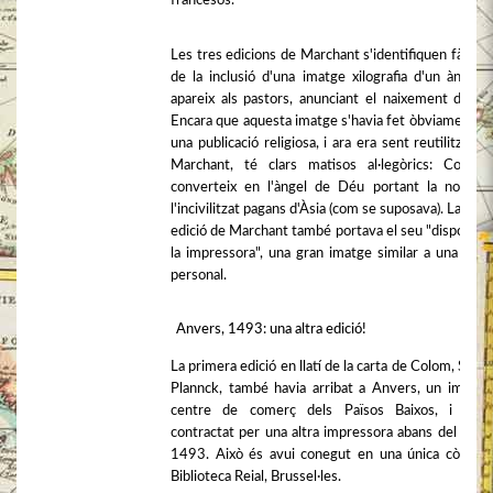
francesos.
Les tres edicions de Marchant s'identifiquen fàcilm
de la inclusió d'una imatge xilografia d'un àngel 
apareix als pastors, anunciant el naixement de Cri
Encara que aquesta imatge s'havia fet òbviament pe
una publicació religiosa, i ara era sent reutilitzada 
Marchant, té clars matisos al·legòrics: Colom
converteix en l'àngel de Déu portant la nova f
l'incivilitzat pagans d'Àsia (com se suposava). La terc
edició de Marchant també portava el seu "dispositiu
la impressora", una gran imatge similar a una llibre
personal.
Anvers, 1493: una altra edició!
La primera edició en llatí de la carta de Colom, Step
Plannck, també havia arribat a Anvers, un import
centre de comerç dels Països Baixos, i va 
contractat per una altra impressora abans del final 
1493. Això és avui conegut en una única còpia, a
Biblioteca Reial, Brussel·les.