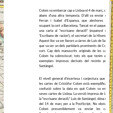
Colom va embarcar cap a Lisboa el 4 de març, condu
abans d'una altra tempesta. D'allí va enviar carte
Ferran i Isabel d'Espanya, que aleshores esta
ocupant la cort a Barcelona. Tancat en el paquet va 
una carta al "escriuano deraciõ" (espanyol mode
'Escribano de racion'), el secretari de la Hisenda Rei
Aquest lloc va ser llavors a càrrec de Luis de Santáng
que va ser un dels partidaris prominents de Colom a
cort. Cap dels manuscrits originals de les cartes
Colom ha sobreviscut; tots els que tenim avui 
exemplars impresos derivats del recinte per a
Santángel.
El nivell general d'incertesa i conjectura que envo
les cartes de Cristòfor Colom està exemplificat per
confusió sobre la data en què Colom va enviar 
seves cartes de Lisboa. La versió impresa de la cart
la "escriuano deraciõ," Luis de Santángel, dóna una d
del 14 de març per a la PostScript. No obstant ai
Colom presumiblement va enviar les carte