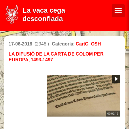
La vaca cega
desconfiada
17-06-2018
(2948 )
Categoria:
CartC_OSH
LA DIFUSIÓ DE LA CARTA DE COLOM PER
EUROPA, 1493-1497