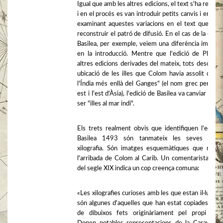
Igual que amb les altres edicions, el text s'ha restabl
i en el procés es van introduir petits canvis i errors.
examinant aquestes variacions en el text que po
reconstruir el patró de difusió. En el cas de la carta
Basilea, per exemple, veiem una diferència immedi
en la introducció. Mentre que l'edició de Plannck
altres edicions derivades del mateix, tots descriuen
ubicació de les illes que Colom havia assolit com 
l'Índia més enllà del Ganges" (el nom grec per al s
est i l'est d'Àsia), l'edició de Basilea va canviar això 
ser "illes al mar indi".
Els trets realment obvis que identifiquen l'edició
Basilea 1493 són tanmateix les seves imat
xilografia. Són imatges esquemàtiques que most
l'arribada de Colom al Carib. Un comentarista a fin
del segle XIX indica un cop creença comuna:
«Les xilografies curioses amb les que estan il·lustra
són algunes d'aquelles que han estat copiades a par
de dibuixos fets originàriament pel propi Col