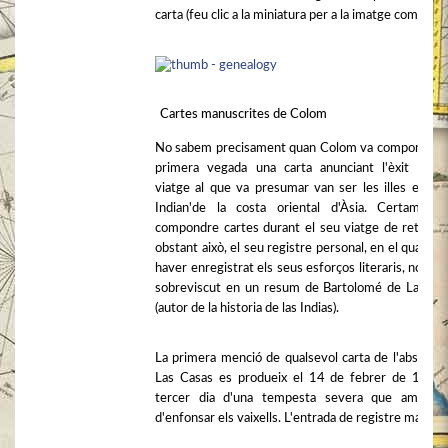
carta (feu clic a la miniatura per a la imatge completa)
Cartes manuscrites de Colom
No sabem precisament quan Colom va compondre 
primera vegada una carta anunciant l'èxit del 
viatge al que va presumar van ser les illes en la'
Indian'de la costa oriental d'Àsia. Certament
compondre cartes durant el seu viatge de retorn.
obstant això, el seu registre personal, en el qual pod
haver enregistrat els seus esforços literaris, només
sobreviscut en un resum de Bartolomé de Las Ca
(autor de la historia de las Indias).
La primera menció de qualsevol carta de l'abstract
Las Casas es produeix el 14 de febrer de 1493,
tercer dia d'una tempesta severa que amenaç
d'enfonsar els vaixells. L'entrada de registre manifes