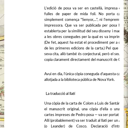
L'edició de posa va ser en castellà, impresa en d
fulles de paper de mida foli. No porta cap tít
simplement comença "Senyor,...", ni l'empremta d'
impressora. Que va ser publicada per posa ha es
establerta per la similitud del seu disseny i maqueta
a les obres conegudes per la qual es va imprimir po
(De fet, aquest ha estat el procediment per a diver
de les primeres edicions de la carta.) Pel que feia a
seva cita, allò també és conjectural, però el seu text
copia clarament directament del manuscrit de Colo
Avui en dia, l'única còpia coneguda d'aquesta carta e
allotjada a la biblioteca pública de Nova York.
La traducció al llatí
Una còpia de la carta de Colom a Luis de Santángel —
el manuscrit original, una còpia d'ella o una de 
cartes impreses de Pedro posa — va ser portat a Ro
Allí (probablement) va ser traduït al llatí per un Alian
(o Leander) de Cosco. Declaració d'introduc