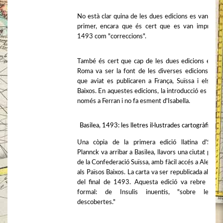
No està clar quina de les dues edicions es van prod
primer, encara que és cert que es van imprimir
1493 com "correccions".
També és cert que cap de les dues edicions extra
Roma va ser la font de les diverses edicions llati
que aviat es publicaren a França, Suïssa i els Paï
Baixos. En aquestes edicions, la introducció es refer
només a Ferran i no fa esment d'Isabella.
Basilea, 1493: les lletres il·lustrades cartogràficam
Una còpia de la primera edició llatina d'Step
Plannck va arribar a Basilea, llavors una ciutat princi
de la Confederació Suïssa, amb fàcil accés a Alemany
als Països Baixos. La carta va ser republicada allà ab
del final de 1493. Aquesta edició va rebre un tí
formal: de Insulis inuentis, "sobre les il
descobertes."