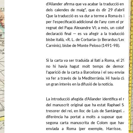
d'Aliander afirma que va acabar la traducció en "el t
dels calendes de maig", que és dir 29 d'abril, 14
Que la traducció es va dur a terme a Roma és implíc
per l'especificació addicional de l'any com el primer 
regnat del Papa Alexandre VI; a més, un colofó — 
declaració final — es va afegir a la traducció per
bisbe italià, «R. L. de Corbaria» (o Berardus/Leonard
Carninis), bisbe de Monte Peloso (1491-98).
Si la carta va ser traduïda al llatí a Roma, el 29 d'abr
no hi havia hagut molt temps de demora en
l'aparició de la carta a Barcelona i el seu enviament
va fer a través de la Mediterrània. Hi havia claram
un gran interès en la difusió de la notícia.
La introducció afegida d'Aliander identifica el recep
del manuscrit original que ha estat Raphael Sanxis,
tresorer del rei, en lloc de Luis de Santángel. Aque
diferència ha portat a molts a suposar que era 
segona carta manuscrita de Colom que havia es
enviada a Roma (per exemple, Harrisse, 6). 