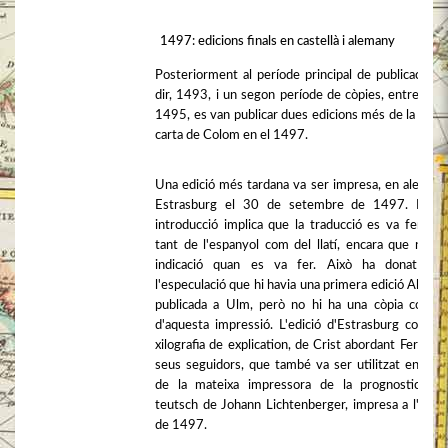
1497: edicions finals en castellà i alemany
Posteriorment al període principal de publicació, é
dir, 1493, i un segon període de còpies, entre 149
1495, es van publicar dues edicions més de la prim
carta de Colom en el 1497.
Una edició més tardana va ser impresa, en alemany
Estrasburg el 30 de setembre de 1497. La s
introducció implica que la traducció es va fer a 
tant de l'espanyol com del llatí, encara que no hi
indicació quan es va fer. Això ha donat llo
l'especulació que hi havia una primera edició Alema
publicada a Ulm, però no hi ha una còpia coneg
d'aquesta impressió. L'edició d'Estrasburg conté 
xilografia de explication, de Crist abordant Ferran i 
seus seguidors, que també va ser utilitzat en l'edi
de la mateixa impressora de la prognosticatio
teutsch de Johann Lichtenberger, impresa a l'octu
de 1497.