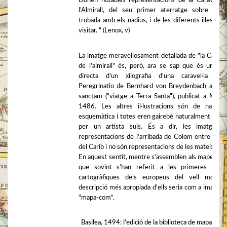
Donen notables representacions de la Caravel·la
l'Almirall, del seu primer aterratge sobre Hayt
trobada amb els nadius, i de les diferents illes que
visitar. " (Lenox, v)
La imatge meravellosament detallada de "la Caravel
de l'almirall" és, però, ara se sap que és una cò
directa d'un xilografia d'una caravel·la de
Peregrinatio de Bernhard von Breydenbach a ter
sanctam ("viatge a Terra Santa"), publicat a Mainz
1486. Les altres il·lustracions són de natural
esquemàtica i totes eren gairebé naturalment crea
per un artista suís. És a dir, les imatges 
representacions de l'arribada de Colom entre les Il
del Carib i no són representacions de les mateixes ill
En aquest sentit, mentre s'assemblen als mapes i, to
que sovint s'han referit a les primeres imat
cartogràfiques dels europeus del vell món, 
descripció més apropiada d'ells seria com a imatges
"mapa-com".
Basilea, 1494: l'edició de la biblioteca de mapa