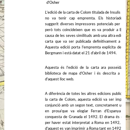
d'Osher
L'edició de la carta de Colom titulada de Insulis inuen
no va tenir cap empremta. Els historiadors 
suggerit diverses impressores potencials per a l'ob
però tots coincideixen que es va produir a Basile
causa de les seves similituds amb una altra edició de
carta que va ser publicada definitivament a Basil
Aquesta edició porta l'empremta explícita de Joh
Bergmann i està datat el 21 d'abril de 1494.
Aquesta és l'edició de la carta ara posseïda per
biblioteca de mapa d'Osher i és descrita a la re
d'aquest lloc web.
A diferència de totes les altres edicions publicades
la carta de Colom, aquesta edició va ser impresa
conjunció amb un segon text, concretament un'dr
en prosa'que va elogiar Ferran d'Espanya per
conquesta de Granada el 1492. El drama és cone
per haver estat interpretat a Roma en 1492, i còp
d'aquest es van imprimir a Roma tant en 1492 com