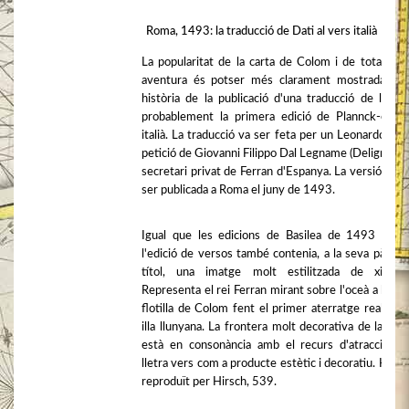
Roma, 1493: la traducció de Dati al vers italià
La popularitat de la carta de Colom i de tota la s
aventura és potser més clarament mostrada per
història de la publicació d'una traducció de la car
probablement la primera edició de Plannck-en v
italià. La traducció va ser feta per un Leonardo Dati
petició de Giovanni Filippo Dal Legname (Delignamin
secretari privat de Ferran d'Espanya. La versió vers
ser publicada a Roma el juny de 1493.
Igual que les edicions de Basilea de 1493 i 14
l'edició de versos també contenia, a la seva pàgina
títol, una imatge molt estilitzada de xilograf
Representa el rei Ferran mirant sobre l'oceà a la pet
flotilla de Colom fent el primer aterratge real en 
illa llunyana. La frontera molt decorativa de la ima
està en consonància amb el recurs d'atracció de
lletra vers com a producte estètic i decoratiu. Ha es
reproduït per Hirsch, 539.