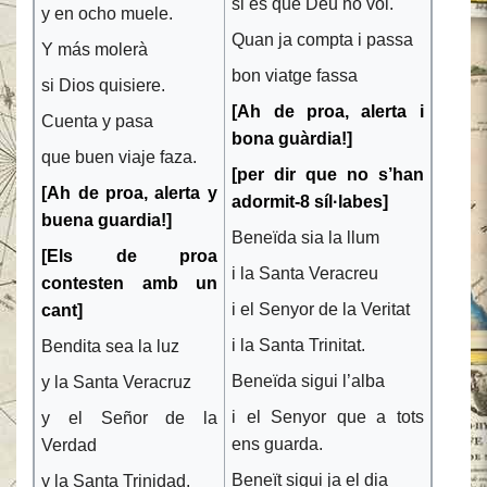
si és que Déu ho vol.
y en ocho muele.
Quan ja compta i passa
Y más molerà
bon viatge fassa
si Dios quisiere.
[
Ah de proa,
alerta i
Cuenta y pasa
bona guàrdia!]
que buen viaje faza.
[per dir que no s’han
[Ah de proa, alerta y
adormit-8 síl·labes]
buena guardia!]
Beneïda sia la llum
[Els de proa
i la Santa Veracreu
contesten amb un
i el Senyor de la Veritat
cant]
i la Santa Trinitat.
Bendita sea la luz
Beneïda sigui l’alba
y la Santa Veracruz
i el Senyor que a tots
y el Señor de la
ens guarda.
Verdad
Beneït sigui ja el dia
y la Santa Trinidad.