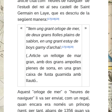
article citat com "heures de naviguer" de
l'estudi del rei al seu castell de Saint
Germain en Laye, que es descriu de la
següent manera:
[17]
[19]
[20]
«
»
"'Item ung grant orloge de mer,
de deux grans fiolles plains de
sablon, en ung grant estuy de
boys garny d'archal
.
[17]
[19]
[20]
(..Article un rellotge de mar
gran, amb dos grans ampolles
plenes de sorra, en una gran
caixa de fusta guarnida amb
llautó..
Aquest "orloge de mer" o "heures de
naviguer" li va ser enviat, com un regal,
quan encara era només un príncep
(sent, per tant, abans de 1356 quan va