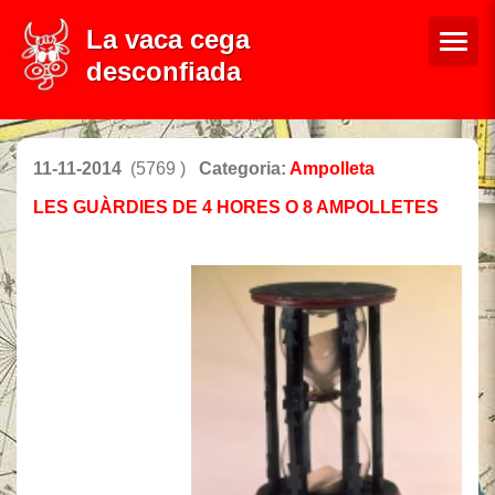
La vaca cega
desconfiada
11-11-2014
(5769 )
Categoria:
Ampolleta
LES GUÀRDIES DE 4 HORES O 8 AMPOLLETES