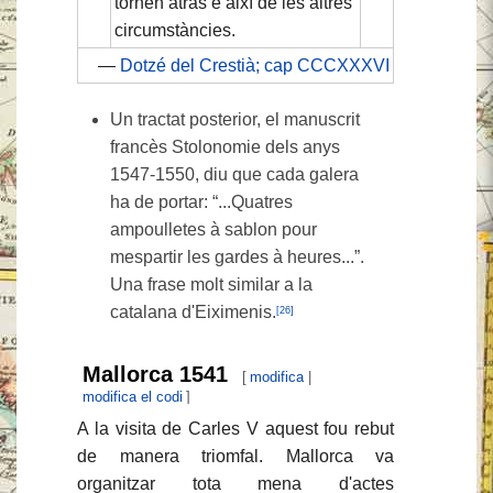
tornen atràs e així de les altres
circumstàncies.
—
Dotzé del Crestià; cap CCCXXXVI
Un tractat posterior, el manuscrit
francès Stolonomie dels anys
1547-1550, diu que cada galera
ha de portar: “...Quatres
ampoulletes à sablon pour
mespartir les gardes à heures...”.
Una frase molt similar a la
catalana d'Eiximenis.
[26]
Mallorca 1541
[
modifica
|
modifica el codi
]
A la visita de Carles V aquest fou rebut
de manera triomfal. Mallorca va
organitzar tota mena d'actes