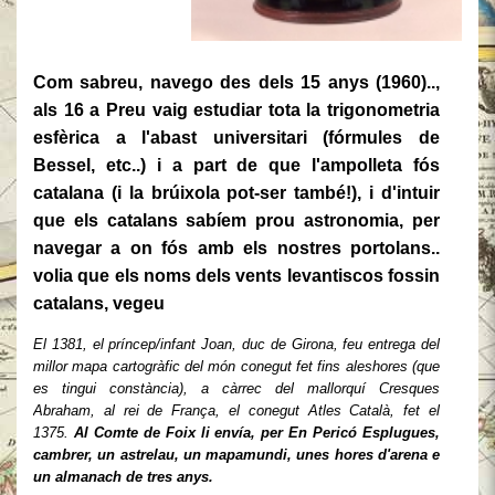
Com sabreu, navego des dels 15 anys (1960)..,
als 16 a Preu vaig estudiar tota la trigonometria
esfèrica a l'abast universitari (fórmules de
Bessel, etc..) i a part de que l'ampolleta fós
catalana (i la brúixola pot-ser també!), i d'intuir
que els catalans sabíem prou astronomia, per
navegar a on fós amb els nostres portolans..
volia que els noms dels vents levantiscos fossin
catalans, vegeu
El 1381, el príncep/infant Joan, duc de Girona, feu entrega del
millor mapa cartogràfic del món conegut fet fins aleshores (que
es tingui constància), a càrrec del mallorquí Cresques
Abraham, al rei de França, el conegut Atles Català, fet el
1375.
Al Comte de Foix li envía, per
En Pericó Esplugues
,
cambrer, un
astrelau
,
un mapamundi
,
unes hores d'arena
e
un
almanach de tres any
s.