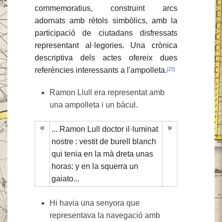
commemoratius, construint arcs
adornats amb rètols simbòlics, amb la
participació de ciutadans disfressats
representant al·legories. Una crònica
descriptiva dels actes ofereix dues
referències interessants a l'ampolleta.
[27]
Ramon Llull era representat amb
una ampolleta i un bàcul.
«
»
... Ramon Lull doctor il·luminat
nostre : vestit de burell blanch
qui tenia en la mà dreta unas
horas: y en la squerra un
gaiato...
Hi havia una senyora que
representava la navegació amb