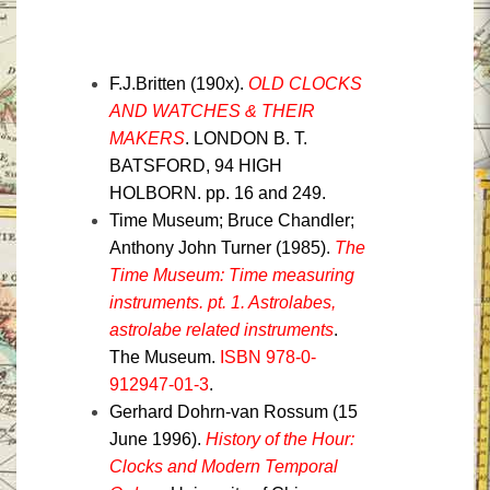
F.J.Britten (190x).
OLD CLOCKS
AND WATCHES & THEIR
MAKERS
. LONDON B. T.
BATSFORD, 94 HIGH
HOLBORN. pp. 16 and 249.
Time Museum; Bruce Chandler;
Anthony John Turner (1985).
The
Time Museum: Time measuring
instruments. pt. 1. Astrolabes,
astrolabe related instruments
.
The Museum.
ISBN
978-0-
912947-01-3
.
Gerhard Dohrn-van Rossum (15
June 1996).
History of the Hour:
Clocks and Modern Temporal