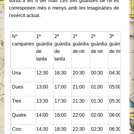
sortia a les 6 del matí. Les tres guàrdies de nit es
corresponen més o menys amb les imaginàries de
l'exèrcit actual.
Nº
1ª
2ª
1ª
2ª
3ª
1ª
campanes
guàrdia
guàrdia
guàrdia
guàrdia
guàrdia
gu
de
de
de nit
de nit
de nit
del
tarda
tarda
ma
Una
12:30
16:30
20:30
00:30
04:30
08
Dues
13:00
17:00
21:00
01:00
05:00
09
Tres
13:30
17:30
21:30
01:30
05:30
09
Quatre
14:00
18:00
22:00
02:00
06:00
10
Cinc
14:30
18:30
22:30
02:30
06:30
10