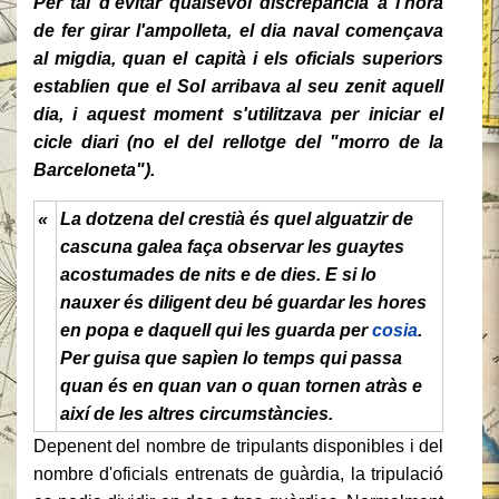
Per tal d'evitar qualsevol discrepància a l'hora
de fer girar l'ampolleta, el dia naval començava
al migdia, quan el capità i els oficials superiors
establien que el Sol arribava al seu zenit aquell
dia, i aquest moment s'utilitzava per iniciar el
cicle diari (no el del rellotge del "morro de la
Barceloneta").
«
La dotzena del crestià és quel alguatzir de
cascuna galea faça observar les guaytes
acostumades de nits e de dies. E si lo
nauxer és diligent deu bé guardar les hores
en popa e daquell qui les guarda per
cosia
.
Per guisa que sapìen lo temps qui passa
quan és en quan van o quan tornen atràs e
així de les altres circumstàncies.
Depenent del nombre de tripulants disponibles i del
nombre d'oficials entrenats de guàrdia, la tripulació