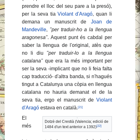
prendre el lloc del seu pare a la presó),
per la seva tia
Violant d'Aragó
, quan li
demana un manuscrit de
Joan de
Mandeville
,
"per traduir-ho a la llengua
aragonesa"
. Aquest punt és cabdal per
saber la llengua de l'original, atès que
no li diu
"per traduir-lo a la llengua
catalana"
que era la més important per
ser la seva -implicant que no li feia falta
cap traducció- d'altra banda, si n'hagués
tingut a Catalunya una còpia en llengua
catalana no hauria demanat el de la
seva tia, ergo el manuscrit de
Violant
d'Aragó
estava en català.
[21]
El
Dotzè del Crestià (Valencia; edició de
més
[22]
1484 d'un text anterior a 1392)