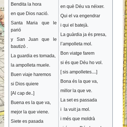
Bendita la hora
en què Déu va néixer.
en que Dios nació.
Qui el va engendrar
Santa Maria que le
i qui el batejà.
parió
La guàrdia ja és presa,
y San Juan que le
l’ampolleta mol.
bautizó .
Bon viatge farem
La guardia es tomada,
si és que Déu ho vol.
la ampolleta muele.
[ sis ampolletes....]
Buen viaje haremos
Bona és la que va,
si Dios quiere
millor la que ve.
[Al cap de..]
La set es passada
Buena es la que va,
i la vuit ja mol.
mejor la que viene.
i més que moldrà
Siete es pasada