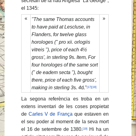
secretari de la nau Anglesa "La George",
el 1345:
«
»
"The same Thomas accounts
to have paid at Lescluse, in
Flanders, for twelve glass
horologes (" pro xii. orlogiis
vitreis "), price of each 4½
gross', in sterling 9
s.
Item, For
four horologes of the same sort
(" de eadem secta "), bought
there, price of each five gross',
making in sterling 3
s.
4
d."
[17]
[18]
La segona referència es troba en un
extens inventari de les coses propietat
de
Carles V de França
que estaven en
el seu poder al moment de la seva mort
el 16 de setembre de 1380.
Hi ha un
[19]