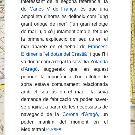
interessant de la segona referència, la
de
Carles V de França
, és que una
ampolleta d'hores es defineix com "ung
grant orloge de mer" ("un gran rellotge
de mar "), això juntament amb el fet que
la primera explicació del seu ús en el
mar apareix en el treball de
Francesc
Eiximenis
"
el dotzé del Crestià
" i que l'hi
va donar com a regal la seva tia
Yolanda
d'Aragó
, suggereix que, en aquest
període, la importància d'un rellotge de
sorra estava comunament relacionada
amb el seu ús en el mar i la seva
demanda de fabricació va poder haver-
se originat a partir de les necessitats de
navegació de la
Corona d'Aragó
, un
poder marítim del moment en el
Mediterrani.
[23]
[21]
[24]