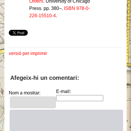
Orders
. University of Chicago
Press. pp. 380–.
ISBN
978-0-
226-15510-4
.
versió per imprimir
Afegeix-hi un comentari:
E-mail:
Nom a mostrar: