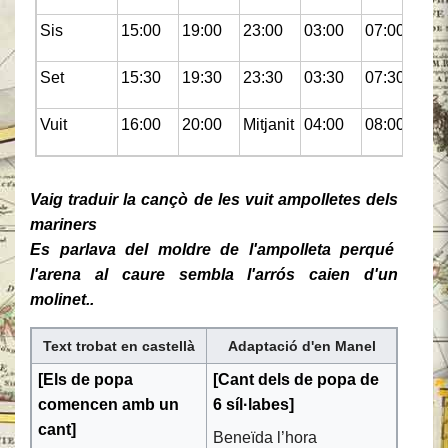
Sis
15:00
19:00
23:00
03:00
07:00
11
Set
15:30
19:30
23:30
03:30
07:30
11
Vuit
16:00
20:00
Mitjanit
04:00
08:00
Mi
Vaig traduir la cançò de les vuit ampolletes dels
mariners
Es parlava del moldre de l'ampolleta perqué
l'arena al caure sembla l'arrós caien d'un
molinet..
Salta
Salta
Text trobat en castellà
Adaptació d'en Manel
a
a
[Els de popa
[Cant de
ls de popa
de
la
la
navegació
cerca
comencen amb un
6 síl·labes]
cant]
Beneïda l’hora