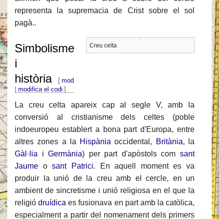
representa la supremacia de Crist sobre el sol
pagà..
Simbolisme
Creu celta
i
història
[
modifica
|
modifica el codi
]
La creu celta apareix cap al segle V, amb la
conversió al cristianisme dels celtes (poble
indoeuropeu establert a bona part d'Europa, entre
altres zones a la
Hispània
occidental,
Britània
, la
Gàl·lia
i
Germània
) per part d'apòstols com
sant
Jaume
o
sant Patrici
. En aquell moment es va
produir la unió de la creu amb el cercle, en un
ambient de sincretisme i unió religiosa en el que la
religió
druídica
es fusionava en part amb la catòlica,
especialment a partir del nomenament dels primers