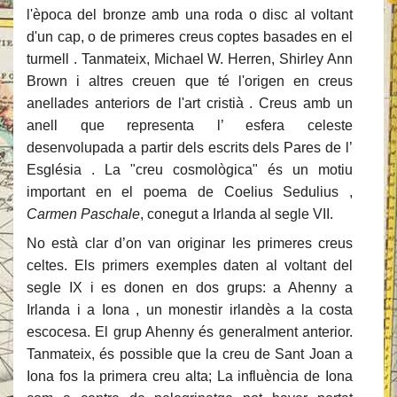
l'època del bronze amb una roda o disc al voltant
d'un cap, o de primeres creus coptes basades en el
turmell . Tanmateix, Michael W. Herren, Shirley Ann
Brown i altres creuen que té l'origen en creus
anellades anteriors de l'art cristià . Creus amb un
anell que representa l’ esfera celeste
desenvolupada a partir dels escrits dels Pares de l’
Església . La "creu cosmològica" és un motiu
important en el poema de Coelius Sedulius ,
Carmen Paschale
, conegut a Irlanda al segle VII.
No està clar d’on van originar les primeres creus
celtes. Els primers exemples daten al voltant del
segle IX i es donen en dos grups: a Ahenny a
Irlanda i a Iona , un monestir irlandès a la costa
escocesa. El grup Ahenny és generalment anterior.
Tanmateix, és possible que la creu de Sant Joan a
Iona fos la primera creu alta; La influència de Iona