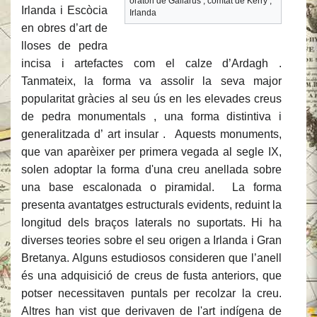
oratori de Gallarus , comtat de Kerry ,
Irlanda i Escòcia
Irlanda
en obres d’art de
lloses de pedra
incisa i artefactes com el calze d’Ardagh .
Tanmateix, la forma va assolir la seva major
popularitat gràcies al seu ús en les elevades creus
de pedra monumentals , una forma distintiva i
generalitzada d’ art insular . Aquests monuments,
que van aparèixer per primera vegada al segle IX,
solen adoptar la forma d'una creu anellada sobre
una base escalonada o piramidal. La forma
presenta avantatges estructurals evidents, reduint la
longitud dels braços laterals no suportats. Hi ha
diverses teories sobre el seu origen a Irlanda i Gran
Bretanya. Alguns estudiosos consideren que l’anell
és una adquisició de creus de fusta anteriors, que
potser necessitaven puntals per recolzar la creu.
Altres han vist que derivaven de l'art indígena de