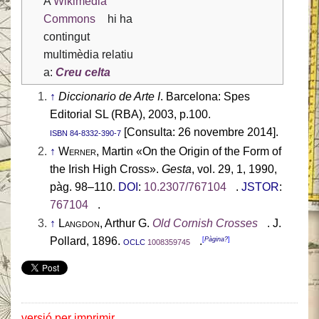
A
Wikimedia
Commons
hi ha
contingut
multimèdia relatiu
a:
Creu celta
↑
Diccionario de Arte I
. Barcelona: Spes
Editorial SL (RBA), 2003, p.100.
[Consulta: 26 novembre 2014].
ISBN 84-8332-390-7
↑
Werner
, Martin «On the Origin of the Form of
the Irish High Cross».
Gesta
, vol. 29, 1, 1990,
pàg. 98–110.
DOI
:
10.2307/767104
.
JSTOR
:
767104
.
↑
Langdon
, Arthur G.
Old Cornish Crosses
. J.
Pollard, 1896.
.
[
Pàgina?
]
OCLC
1008359745
versió per imprimir