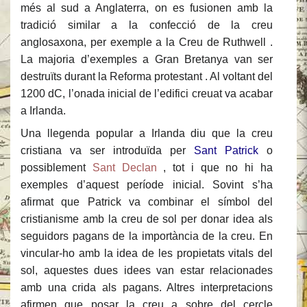
més al sud a Anglaterra, on es fusionen amb la
tradició similar a la confecció de la creu
anglosaxona, per exemple a la Creu de Ruthwell .
La majoria d’exemples a Gran Bretanya van ser
destruïts durant la Reforma protestant . Al voltant del
1200 dC, l’onada inicial de l’edifici creuat va acabar
a Irlanda.
Una llegenda popular a Irlanda diu que la creu
cristiana va ser introduïda per
Sant Patrick
o
possiblement
Sant Declan
, tot i que no hi ha
exemples d’aquest període inicial. Sovint s’ha
afirmat que Patrick va combinar el símbol del
cristianisme amb la creu de sol per donar idea als
seguidors pagans de la importància de la creu. En
vincular-ho amb la idea de les propietats vitals del
sol, aquestes dues idees van estar relacionades
amb una crida als pagans. Altres interpretacions
afirmen que posar la creu a sobre del cercle