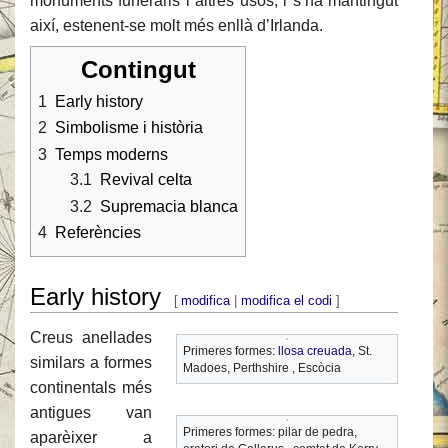
monuments funeraris i altres usos, i s’ha mantingut
així, estenent-se molt més enllà d’Irlanda.
Contingut
1
Early history
2
Simbolisme i història
3
Temps moderns
3.1
Revival celta
3.2
Supremacia blanca
4
Referències
Early history
[
modifica
|
modifica el codi
]
Creus anellades
Primeres formes:
llosa creuada
, St.
similars a formes
Madoes, Perthshire , Escòcia
continentals més
antigues van
Primeres formes: pilar de pedra,
aparèixer a