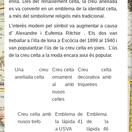
enllà. Des del renaixement celta, la creu anellada
es va convertir en un emblema de la identitat celta,
a més del simbolisme religiós més tradicional.
L’interès modern pel símbol va augmentar a causa
d’ Alexandre i Eufemia Ritchie . Els dos van
treballar a l'illa de Iona a Escòcia del 1899 al 1940 i
van popularitzar l'ús de la creu celta en joies. L'ús
de la creu celta a la moda encara avui és popular.
Una creu
Creu celta
Creu celta
anellada celta
ornament
decorativa amb
al amb
triquetres
nusos
celtes
Creu celta amb
Emblema de
Emblema
nusos trefo
la làpida 41
de la
a USVA
làpida 46