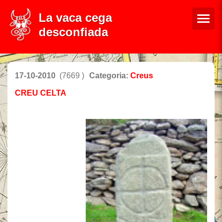
La vaca cega
desconfiada
17-10-2010
(7669 )
Categoria:
Creus
CREU CELTA