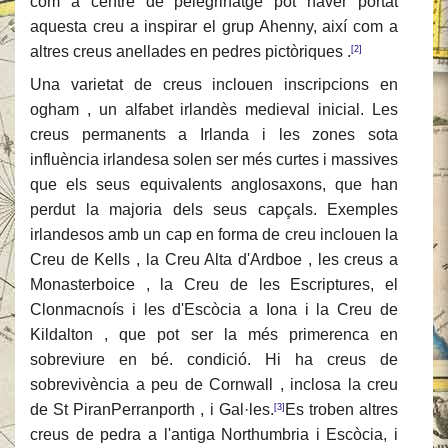
com a centre de pelegrinatge pot haver portat
aquesta creu a inspirar el grup Ahenny, així com a
altres creus anellades en pedres pictòriques .
[2]
Una varietat de creus inclouen inscripcions en
ogham , un alfabet irlandès medieval inicial. Les
creus permanents a Irlanda i les zones sota
influència irlandesa solen ser més curtes i massives
que els seus equivalents anglosaxons, que han
perdut la majoria dels seus capçals. Exemples
irlandesos amb un cap en forma de creu inclouen la
Creu de Kells , la Creu Alta d'Ardboe , les creus a
Monasterboice , la Creu de les Escriptures, el
Clonmacnoís i les d'Escòcia a Iona i la Creu de
Kildalton , que pot ser la més primerenca en
sobreviure en bé. condició. Hi ha creus de
sobrevivència a peu de Cornwall , inclosa la creu
de St PiranPerranporth , i Gal·les.
Es troben altres
[3]
creus de pedra a l'antiga Northumbria i Escòcia, i