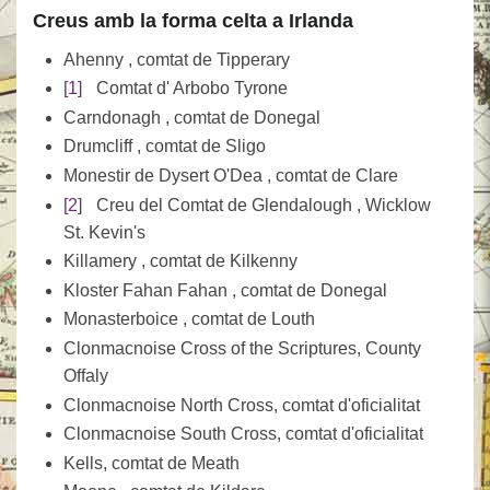
Creus amb la forma celta a Irlanda
Ahenny , comtat de Tipperary
[1]
Comtat d' Arbobo Tyrone
Carndonagh , comtat de Donegal
Drumcliff , comtat de Sligo
Monestir de Dysert O'Dea , comtat de Clare
[2]
Creu del Comtat de Glendalough , Wicklow
St. Kevin's
Killamery , comtat de Kilkenny
Kloster Fahan Fahan , comtat de Donegal
Monasterboice , comtat de Louth
Clonmacnoise Cross of the Scriptures, County
Offaly
Clonmacnoise North Cross, comtat d'oficialitat
Clonmacnoise South Cross, comtat d'oficialitat
Kells, comtat de Meath