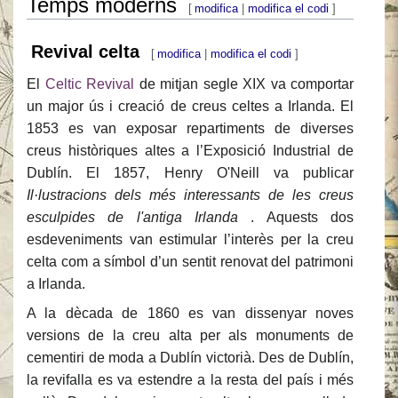
Temps moderns
[
modifica
|
modifica el codi
]
Revival celta
[
modifica
|
modifica el codi
]
El
Celtic Revival
de mitjan segle XIX va comportar
un major ús i creació de creus celtes a Irlanda. El
1853 es van exposar repartiments de diverses
creus històriques altes a l’Exposició Industrial de
Dublín. El 1857, Henry O'Neill va publicar
Il·lustracions dels més interessants de les creus
esculpides de l'antiga Irlanda
. Aquests dos
esdeveniments van estimular l’interès per la creu
celta com a símbol d’un sentit renovat del patrimoni
a Irlanda.
A la dècada de 1860 es van dissenyar noves
versions de la creu alta per als monuments de
cementiri de moda a Dublín victorià. Des de Dublín,
la revifalla es va estendre a la resta del país i més