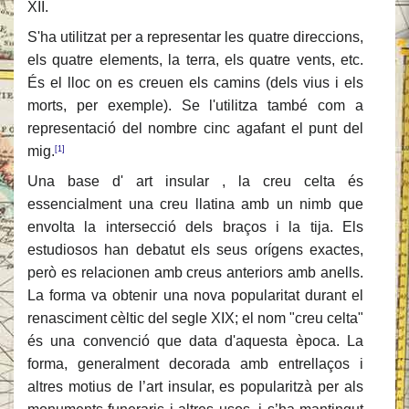
XII.
S'ha utilitzat per a representar les quatre direccions,
els quatre elements, la terra, els quatre vents, etc.
És el lloc on es creuen els camins (dels vius i els
morts, per exemple). Se l'utilitza també com a
representació del nombre cinc agafant el punt del
mig.
[1]
Una base d' art insular , la creu celta és
essencialment una creu llatina amb un nimb que
envolta la intersecció dels braços i la tija. Els
estudiosos han debatut els seus orígens exactes,
però es relacionen amb creus anteriors amb anells.
La forma va obtenir una nova popularitat durant el
renasciment cèltic del segle XIX; el nom "creu celta"
és una convenció que data d'aquesta època. La
forma, generalment decorada amb entrellaços i
altres motius de l’art insular, es popularitzà per als