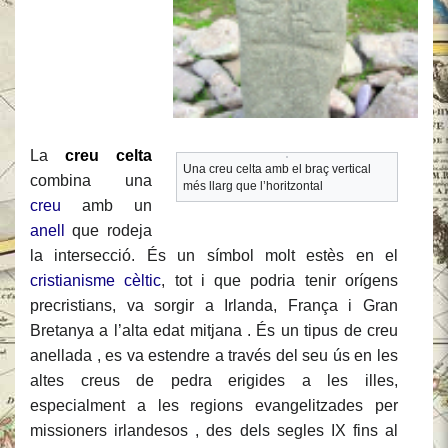
Salta
Salta
La
creu celta
Una creu celta amb el braç vertical
combina una
a
a
més llarg que l’horitzontal
creu
amb un
la
la
anell
que rodeja
navegació
cerca
la intersecció. És un símbol molt estès en el
cristianisme
cèltic
, tot i que podria tenir orígens
precristians, va sorgir a Irlanda, França i Gran
Bretanya a l’alta edat mitjana . És un tipus de creu
anellada , es va estendre a través del seu ús en les
altes creus de pedra erigides a les illes,
especialment a les regions evangelitzades per
missioners irlandesos , des dels segles IX fins al