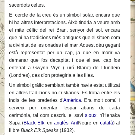
sacerdots celtes.
El cercle de la creu és un símbol solar, encara que
hi ha altres interpretacions. Això tindria a veure amb
el mite cèltic del rei Bran, senyor del sol, encara
que hi ha tradicions més antigues que el situen com
a divinitat de les onades i el mar. Aquest déu gegant
està representat per un cap, ja que en morir va
demanar que fos decapitat i que el seu cap fos
enterrat a Gwynn Vryn (Turó Blanc) de Llundein
(Londres), des d'on protegiria a les illes.
Un símbol gràfic semblant també havia estat utilitzat
en altres tradicions no-cristianes. Es troba entre els
indis de les praderies d'
Amèrica
. Era molt comú i
serveix per orientar l'espai abans de cada
cerimònia, tal com descriu el savi
sioux
, n'Hehaka
Sapa (
Black Elk
, en
anglès
;
Ant
Negre en
català
) al
llibre
Black Elk Speaks
(1932).