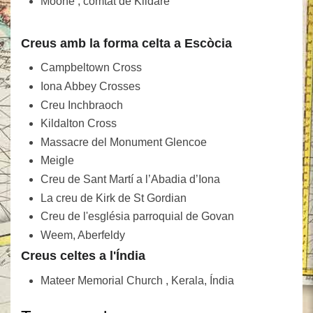
Moone , comtat de Kildare
Creus amb la forma celta a Escòcia
Campbeltown Cross
Iona Abbey Crosses
Creu Inchbraoch
Kildalton Cross
Massacre del Monument Glencoe
Meigle
Creu de Sant Martí a l’Abadia d’Iona
La creu de Kirk de St Gordian
Creu de l'església parroquial de Govan
Weem, Aberfeldy
Creus celtes a l'Índia
Mateer Memorial Church , Kerala, Índia