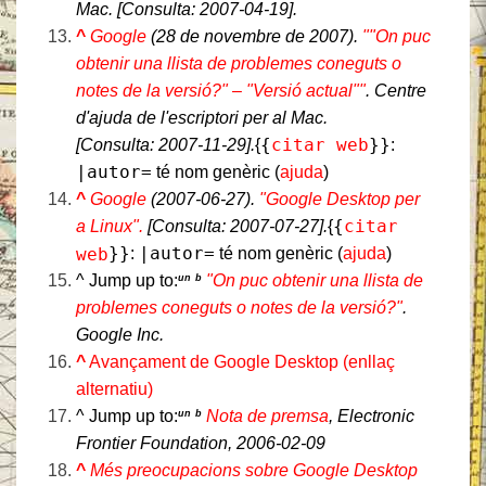
Mac
. [Consulta:
2007-04-19
].
^
Google
(28 de novembre de 2007).
""On puc
obtenir una llista de problemes coneguts o
notes de la versió?" – "Versió actual""
.
Centre
d'ajuda de l'escriptori per al Mac
.
{
citar web
}}
[Consulta:
2007-11-29
].
{
:
|autor=
té nom genèric (
ajuda
)
^
Google
(2007-06-27).
"Google Desktop per
{
citar
a Linux".
[Consulta:
2007-07-27
].
{
}}
|autor=
web
:
té nom genèric (
ajuda
)
^
Jump up to:
"On puc obtenir una llista de
un
b
problemes coneguts o notes de la versió?"
.
Google Inc.
^
Avançament de Google Desktop (enllaç
alternatiu)
^
Jump up to:
Nota de premsa
, Electronic
un
b
Frontier Foundation, 2006-02-09
^
Més preocupacions sobre Google Desktop