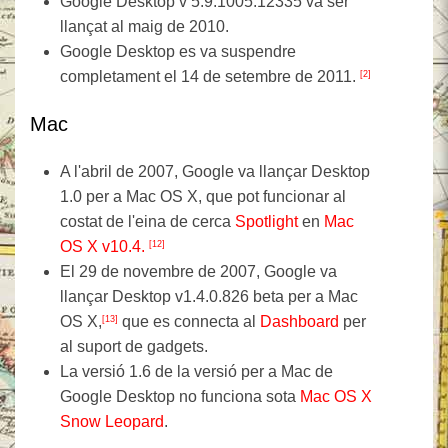
Google Desktop v 5.9.1005.12335 va ser
llançat al maig de 2010.
Google Desktop es va suspendre
completament el 14 de setembre de 2011.
[2]
Mac
A l'abril de 2007, Google va llançar Desktop
1.0 per a Mac OS X, que pot funcionar al
costat de l'eina de cerca
Spotlight
en
Mac
OS X v10.4.
[12]
El 29 de novembre de 2007, Google va
llançar Desktop v1.4.0.826 beta per a Mac
OS X,
que es connecta al
Dashboard
per
[13]
al suport de gadgets.
La versió 1.6 de la versió per a Mac de
Google Desktop no funciona sota
Mac OS X
Snow Leopard
.