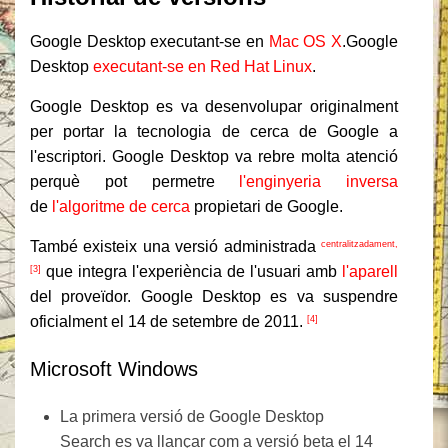
Google Desktop executant-se en
Mac OS X
.
Google
Desktop
executant-se en Red Hat Linux
.
Google Desktop es va desenvolupar originalment
per portar la tecnologia de cerca de Google a
l'escriptori. Google Desktop va rebre molta atenció
perquè pot permetre
l'enginyeria inversa
de
l'algoritme de cerca
propietari de Google.
També existeix una versió administrada
centralitzadament,
que integra l'experiència de l'usuari amb
l'aparell
[3]
del proveïdor. Google Desktop es va suspendre
oficialment el 14 de setembre de 2011.
[4]
Microsoft Windows
La primera versió de Google Desktop
Search es va llançar com a versió beta el 14