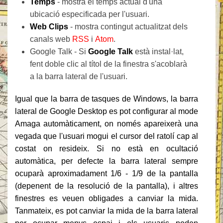
Temps
- mostra el temps actual d'una
ubicació especificada per l'usuari.
Web Clips
- mostra contingut actualitzat dels
canals web
RSS
i
Atom
.
Google Talk - Si
Google Talk
està instal·lat,
fent doble clic al títol de la finestra s'acoblarà
a la barra lateral de l'usuari.
Igual que la barra de tasques de Windows, la barra
lateral de Google Desktop es pot configurar al mode
Amaga automàticament, on només apareixerà una
vegada que l'usuari mogui el cursor del ratolí cap al
costat on resideix. Si no està en ocultació
automàtica, per defecte la barra lateral sempre
ocuparà aproximadament 1/6 - 1/9 de la pantalla
(depenent de la resolució de la pantalla), i altres
finestres es veuen obligades a canviar la mida.
Tanmateix, es pot canviar la mida de la barra lateral