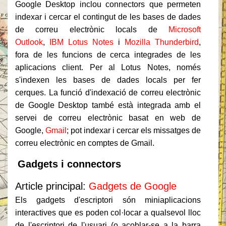
Google Desktop inclou connectors que permeten
indexar i cercar el contingut de les bases de dades
de correu electrònic locals de
Microsoft
Outlook
,
IBM Lotus Notes
i
Mozilla Thunderbird
,
fora de les funcions de cerca integrades de les
aplicacions client. Per al Lotus Notes, només
s'indexen les bases de dades locals per fer
cerques. La funció d'indexació de correu electrònic
de Google Desktop també està integrada amb el
servei de correu electrònic basat en web de
Google,
Gmail
; pot indexar i cercar els missatges de
correu electrònic en comptes de Gmail.
Gadgets i connectors
Article principal:
Gadgets de Google
Els gadgets d'escriptori són miniaplicacions
interactives que es poden col·locar a qualsevol lloc
de l'escriptori de l'usuari (o acoblar-se a la barra