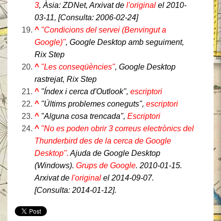
3
, Àsia: ZDNet, Arxivat de
l'original
el 2010-
03-11
, [Consulta: 2006-02-24
]
^
"Condicions del servei (Benvingut a
Google)"
,
Google Desktop amb seguiment
,
Rix Step
^
"Les conseqüències"
,
Google Desktop
rastrejat
, Rix Step
^
"Índex i cerca d'Outlook",
escriptori
^
"Últims problemes coneguts",
escriptori
^
"Alguna cosa trencada",
Escriptori
^
"No es poden obrir 3 correus electrònics del
Thunderbird des de la cerca de Google
Desktop".
Ajuda de Google Desktop
(Windows).
Grups de Google
. 2010-01-15.
Arxivat de
l'original
el 2014-09-07
.
[Consulta:
2014-01-12
].