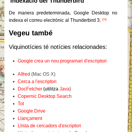
Indexació del Thunderbird
De manera predeterminada, Google Desktop no
indexa el correu electrònic al Thunderbird 3.
[24]
Vegeu també
Viquinotícies té notícies relacionades:
Google crea un nou programari d'escriptori
Alfred
(Mac OS X)
Cerca a l'escriptori
DocFetcher
(utilitza
Java
)
Copernic Desktop Search
Tot
Google Drive
Llançament
Llista de cercadors d'escriptori