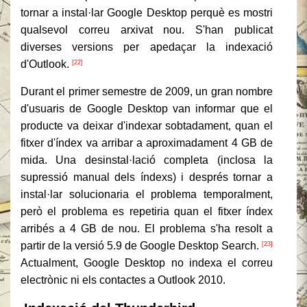
tornar a instal·lar Google Desktop perquè es mostri
qualsevol correu arxivat nou. S'han publicat
diverses versions per apedaçar la indexació
d'Outlook.
[22]
Durant el primer semestre de 2009, un gran nombre
d'usuaris de Google Desktop van informar que el
producte va deixar d'indexar sobtadament, quan el
fitxer d'índex va arribar a aproximadament 4 GB de
mida. Una desinstal·lació completa (inclosa la
supressió manual dels índexs) i després tornar a
instal·lar solucionaria el problema temporalment,
però el problema es repetiria quan el fitxer índex
arribés a 4 GB de nou. El problema s'ha resolt a
partir de la versió 5.9 de Google Desktop Search.
[23]
Actualment, Google Desktop no indexa el correu
electrònic ni els contactes a Outlook 2010.