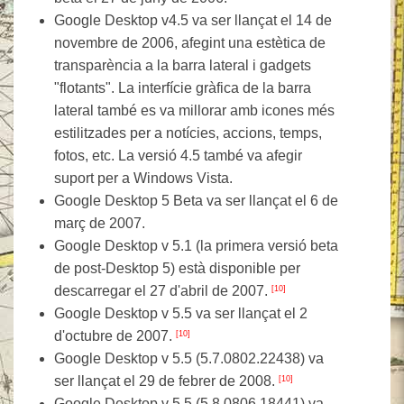
Google Desktop v4.5 va ser llançat el 14 de
novembre de 2006, afegint una estètica de
transparència a la barra lateral i gadgets
"flotants". La interfície gràfica de la barra
lateral també es va millorar amb icones més
estilitzades per a notícies, accions, temps,
fotos, etc. La versió 4.5 també va afegir
suport per a Windows Vista.
Google Desktop 5 Beta va ser llançat el 6 de
març de 2007.
Google Desktop v 5.1 (la primera versió beta
de post-Desktop 5) està disponible per
descarregar el 27 d'abril de 2007.
[10]
Google Desktop v 5.5 va ser llançat el 2
d'octubre de 2007.
[10]
Google Desktop v 5.5 (5.7.0802.22438) va
ser llançat el 29 de febrer de 2008.
[10]
Google Desktop v 5.5 (5.8.0806.18441) va