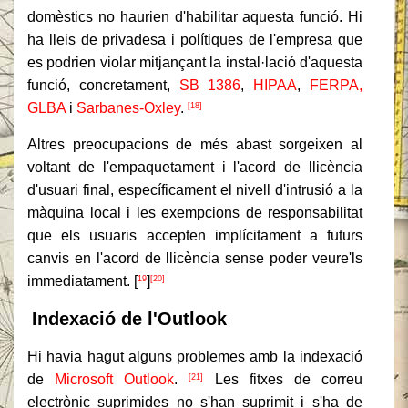
domèstics no haurien d'habilitar aquesta funció. Hi
ha lleis de privadesa i polítiques de l'empresa que
es podrien violar mitjançant la instal·lació d'aquesta
funció, concretament,
SB 1386
,
HIPAA
,
FERPA,
GLBA
i
Sarbanes-Oxley
.
[18]
Altres preocupacions de més abast sorgeixen al
voltant de l'empaquetament i l'acord de llicència
d'usuari final, específicament el nivell d'intrusió a la
màquina local i les exempcions de responsabilitat
que els usuaris accepten implícitament a futurs
canvis en l'acord de llicència sense poder veure'ls
immediatament. [
]
19
[20]
Indexació de l'Outlook
Hi havia hagut alguns problemes amb la indexació
de
Microsoft Outlook
.
Les fitxes de correu
[21]
electrònic suprimides no s'han suprimit i s'ha de