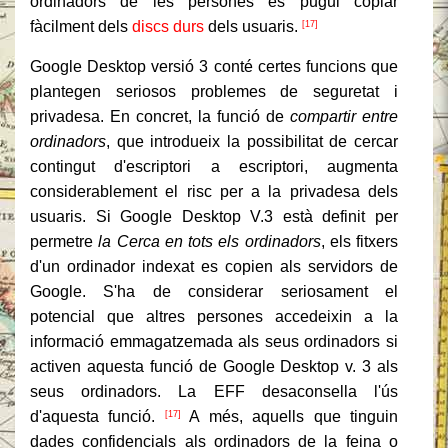
ordinadors de les persones es pugui copiar
fàcilment dels
discs durs
dels usuaris.
[17]
Google Desktop versió 3 conté certes funcions que
plantegen seriosos problemes de seguretat i
privadesa. En concret, la funció de
compartir entre
ordinadors
, que introdueix la possibilitat de cercar
contingut d'escriptori a escriptori, augmenta
considerablement el risc per a la privadesa dels
usuaris. Si Google Desktop V.3 està definit per
permetre
la Cerca en tots els ordinadors
, els fitxers
d'un ordinador indexat es copien als servidors de
Google. S'ha de considerar seriosament el
potencial que altres persones accedeixin a la
informació emmagatzemada als seus ordinadors si
activen aquesta funció de Google Desktop v. 3 als
seus ordinadors. La EFF desaconsella l'ús
d'aquesta funció.
A més, aquells que tinguin
[17]
dades confidencials als ordinadors de la feina o