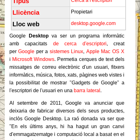
Tipus
Cerca a l'escriptori
Llicència
Propietari
Lloc web
desktop.google.com
Google
Desktop
va ser un programa informàtic
amb capacitats
de cerca d'escriptori
, creat
per
Google
per a
sistemes Linux
,
Apple Mac OS X
i
Microsoft Windows
. Permetia cerques de text dels
missatges de correu electrònic d'un usuari, fitxers
informàtics, música, fotos, xats, pàgines web vistes i
la possibilitat de mostrar "Gadgets de Google" a
l'escriptori de l'usuari en una
barra lateral
.
Al setembre de 2011, Google va anunciar que
deixaria de fabricar diversos dels seus productes,
inclòs Google Desktop. La raó donada va ser que
"En els últims anys, hi ha hagut un gran canvi
d'emmagatzematge i computació local a basat en el