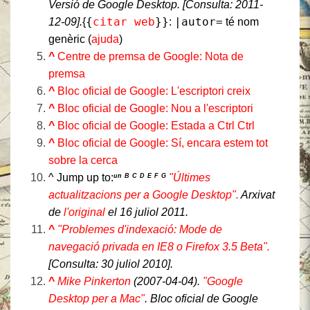
Versió de Google Desktop
. [Consulta:
2011-
{
citar web
}}
|autor=
12-09
].
{
:
té nom
genèric (
ajuda
)
^
Centre de premsa de Google: Nota de
premsa
^
Bloc oficial de Google: L'escriptori creix
^
Bloc oficial de Google: Nou a l'escriptori
^
Bloc oficial de Google: Estada a Ctrl Ctrl
^
Bloc oficial de Google: Sí, encara estem tot
sobre la cerca
^
Jump up to:
"Últimes
un
B
C
D
E
F
G
actualitzacions per a Google Desktop".
Arxivat
de
l'original
el 16 juliol 2011.
^
"Problemes d'indexació: Mode de
navegació privada en IE8 o Firefox 3.5 Beta".
[Consulta:
30 juliol 2010
].
^
Mike Pinkerton
(2007-04-04).
"Google
Desktop per a Mac"
.
Bloc oficial de Google