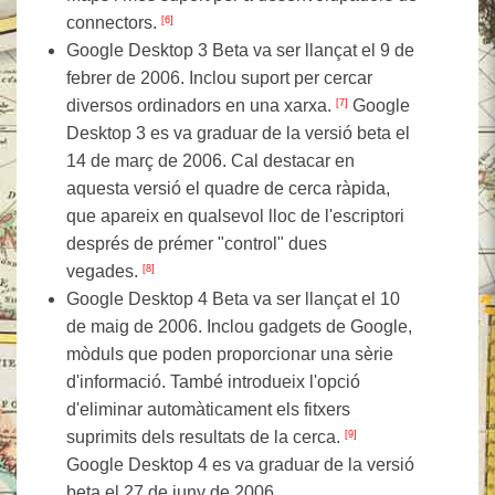
connectors.
[6]
Google Desktop 3 Beta va ser llançat el 9 de
febrer de 2006. Inclou suport per cercar
diversos ordinadors en una xarxa.
Google
[7]
Desktop 3 es va graduar de la versió beta el
14 de març de 2006. Cal destacar en
aquesta versió el quadre de cerca ràpida,
que apareix en qualsevol lloc de l'escriptori
després de prémer "control" dues
vegades.
[8]
Google Desktop 4 Beta va ser llançat el 10
de maig de 2006. Inclou gadgets de Google,
mòduls que poden proporcionar una sèrie
d'informació. També introdueix l'opció
d'eliminar automàticament els fitxers
suprimits dels resultats de la cerca.
[9]
Google Desktop 4 es va graduar de la versió
beta el 27 de juny de 2006.