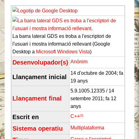
La barra lateral GDS es troba a l'escriptori de
l'usuari i mostra informació rellevant (Google
Desktop a
Microsoft
Windows Vista
)
Desenvolupador(s)
Anònim
14 d'octubre de 2004
; fa
Llançament inicial
19 anys
5.9.1005.12335 / 14
Llançament final
setembre 2011
; fa 12
anys
Escrit en
C++
[1]
Sistema operatiu
Multiplataforma