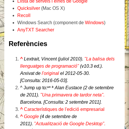
Llista de serveis i eines de Google
Quicksilver
(Mac OS X)
Recoll
Windows Search (component de
Windows
)
AnyTXT Searcher
Referències
^
Lextrait, Vincent (juliol 2010).
"La balisa dels
llenguatges de programació"
(v10.3 ed.).
Arxivat de
l'original
el 2012-05-30
.
[Consulta:
2016-05-03
].
^
Jump up to:
Alan Eustace (2 de setembre
un
b
de 2011).
"Una primavera de tardor neta".
Barcelona
. [Consulta:
2 setembre
2011
].
^
Característiques de l'edició empresarial
^
Google
(4 de setembre de
2011).
"Actualització de Google Desktop".