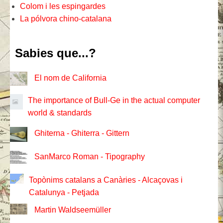
Colom i les espingardes
La pólvora chino-catalana
Sabies que...?
El nom de California
The importance of Bull-Ge in the actual computer
world & standards
Ghiterna - Ghiterra - Gittern
SanMarco Roman - Tipography
Topònims catalans a Canàries - Alcaçovas i
Catalunya - Petjada
Martin Waldseemüller