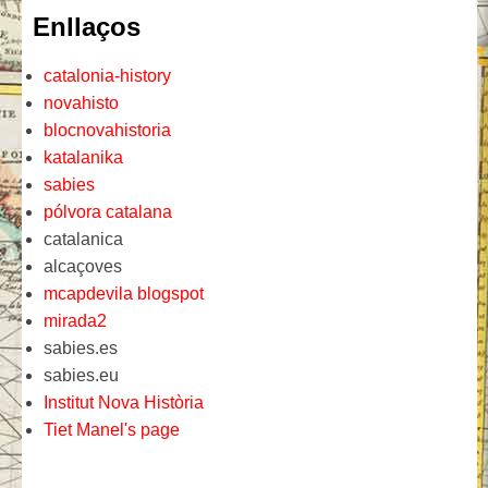
Enllaços
catalonia-history
novahisto
blocnovahistoria
katalanika
sabies
pólvora catalana
catalanica
alcaçoves
mcapdevila blogspot
mirada2
sabies.es
sabies.eu
Institut Nova Història
Tiet Manel's page