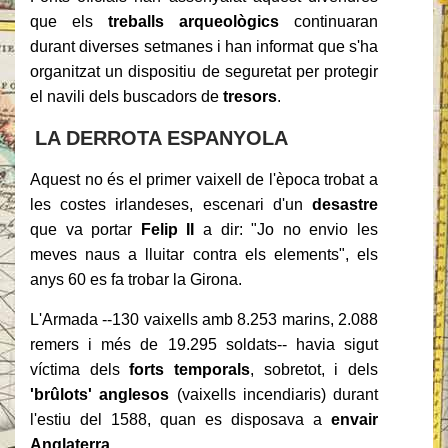
que els
treballs arqueològics
continuaran
durant diverses setmanes i han informat que s'ha
organitzat un dispositiu de seguretat per protegir
el navili dels buscadors de
tresors
.
LA DERROTA ESPANYOLA
Aquest no és el primer vaixell de l'època trobat a
les costes irlandeses, escenari d'un
desastre
que va portar
Felip II
a dir: "Jo no envio les
meves naus a lluitar contra els elements", els
anys 60 es fa trobar la Girona.
L'Armada --130 vaixells amb 8.253 marins, 2.088
remers i més de 19.295 soldats-- havia sigut
víctima dels
forts temporals
, sobretot, i dels
'brûlots' anglesos
(vaixells incendiaris) durant
l'estiu del 1588, quan es disposava a
envair
Anglaterra
.