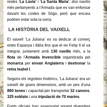
restes '
La Lavia'
i '
La Santa Maria'
, dos navilis
més pertanyents a l'Armada que es van enfonsar
davant les costes de Sligo, però que encara
podrien estar sota la sorra.
LA HISTÒRIA DEL VAIXELL
El vaixell 'La Juliana' es va dedicar al comerç
entre Espanya i Itàlia fins que el rei Felip II el va
integrar, juntament amb
130 navilis
més, a la
flota
de l'
Armada Invencible
organitzada pel
monarca
per
envair
Anglaterra
i
destronar
la
reina Isabel I
.
Segons els registres històrics, 'La Juliana' era un
vaixell de grans dimensions, amb un pes d'una
860 tones
i capacitat per transportar
32 canons
,
325 soldats
i una
tripulació de 70 marins
.
Fonts oficials han assenyalat aquest divendres