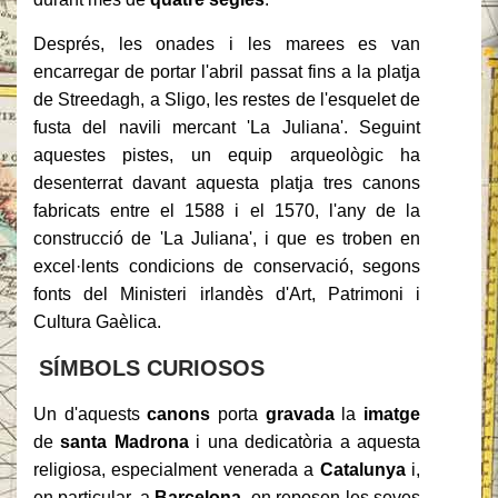
Després, les onades i les marees es van
encarregar de portar l'abril passat fins a la platja
de Streedagh, a Sligo, les restes de l'esquelet de
fusta del navili mercant 'La Juliana'. Seguint
aquestes pistes, un equip arqueològic ha
desenterrat davant aquesta platja tres canons
fabricats entre el 1588 i el 1570, l'any de la
construcció de 'La Juliana', i que es troben en
excel·lents condicions de conservació, segons
fonts del Ministeri irlandès d'Art, Patrimoni i
Cultura Gaèlica.
SÍMBOLS CURIOSOS
Un d'aquests
canons
porta
gravada
la
imatge
de
santa Madrona
i una dedicatòria a aquesta
religiosa, especialment venerada a
Catalunya
i,
en particular, a
Barcelona
, on reposen les seves