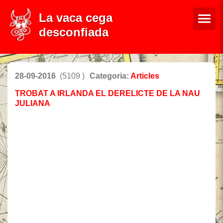
La vaca cega
desconfiada
28-09-2016
(5109 )
Categoria:
Articles
TROBAT A IRLANDA EL DERELICTE DE LA NAU
JULIANA
Un dels canons trobats porta
gravada la imatge de santa
Madrona, un símbol religiós
especialment venerat a
Catalunya (i Juliana és la
patrona de Mataró)