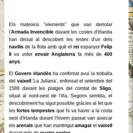
Els mateixos "elements" que van derrotar
l'
Armada Invencible
davant les costes d'Irlanda
han deixat al descobert les restes d'un dels
navilis
de la flota amb què el
rei
espanyol
Felip
II
va voler
envair
Anglaterra
fa més de
400
anys
.
El
Govern
irlandès
ha confirmat avui la troballa
del
vaixell
'La Juliana', enfonsat el setembre del
1588 davant les platges del comtat de
Sligo
,
situat al nord-oest de l'illa. Segons sembla, el
descobriment ha sigut possible gràcies al fet que
les
fortes tempestes
que hi va haver a la costa
oest d'Irlanda durant l'hivern passat van aixecar
els
arenals
que han mantingut
amagat
el
vaixell
durant més de
quatre segles
.