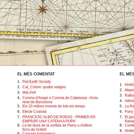
EL MÉS COMENTAT
EL MÉS
1.
Flat Earth Society
1.
Histò
2.
Cat_Colom: quatre viatges
2.
Mape
3.
Mal d'ull
3.
Ratha
4.
Corona d'Aragó o Corona de Catalunya - Arxiu
4.
Artic
reial de Barcelona
5.
Els 20 millors invents de tots els temps
5.
La Ra
6.
Efecte Coanda
6.
Pany 
7.
FRANCESC ALBÓ DE RODAS - PRIMER EN
7.
El ga
EMPRAR UNA 'CATENA A POPA'
Navar
8.
La fal·làcia de la sortida de Palos o d'altres
8.
Comte
llocs de l'estret
9.
Històr
9.
Corsaris barbarescs