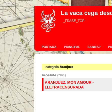
La vaca cega des
_FRASE_TOP
PORTADA
PRINCIPAL
SABIES?
P
categoria
Aranjuez
26-04-2014
(7268 )
ARANJUEZ, MON AMOUR -
LLETRACENSURADA