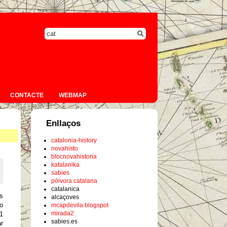
CONTACTE
WEBMAP
Enllaços
catalonia-history
novahisto
blocnovahistoria
katalanika
sabies
pólvora catalana
catalanica
s
alcaçoves
jo
mcapdevila blogspot
mirada2
61
sabies.es
r