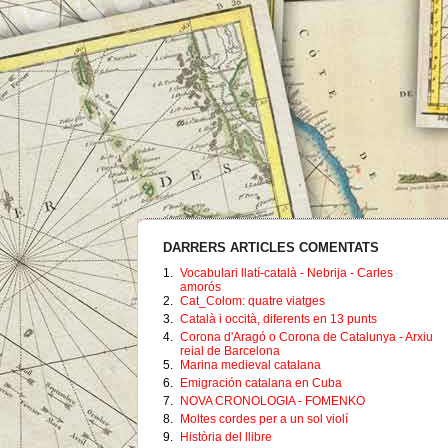
DARRERS ARTICLES COMENTATS
1.
Vocabulari llatí-català - Nebrija - Carles
amorós
2.
Cat_Colom: quatre viatges
3.
Català i occità, diferents en 13 punts
4.
Corona d'Aragó o Corona de Catalunya - Arxiu
reial de Barcelona
5.
Marina medieval catalana
6.
Emigración catalana en Cuba
7.
NOVA CRONOLOGIA - FOMENKO
8.
Moltes cordes per a un sol violí
9.
Història del llibre