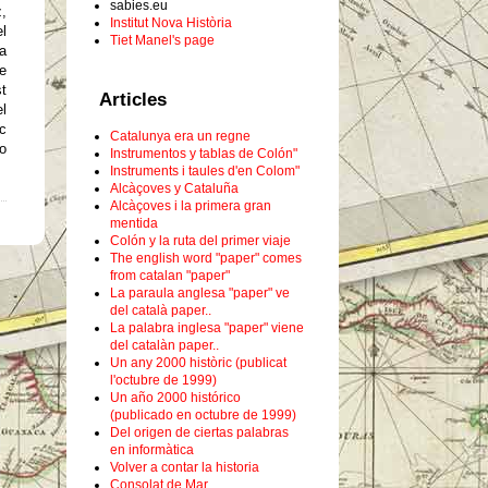
sabies.eu
z,
Institut Nova Història
l
Tiet Manel's page
a
e
st
Articles
el
ic
Catalunya era un regne
go
Instrumentos y tablas de Colón"
Instruments i taules d'en Colom"
Alcàçoves y Cataluña
Alcàçoves i la primera gran
mentida
Colón y la ruta del primer viaje
The english word "paper" comes
from catalan "paper"
La paraula anglesa "paper" ve
del català paper..
La palabra inglesa "paper" viene
del catalàn paper..
Un any 2000 històric (publicat
l'octubre de 1999)
Un año 2000 histórico
(publicado en octubre de 1999)
Del origen de ciertas palabras
en informàtica
Volver a contar la historia
Consolat de Mar