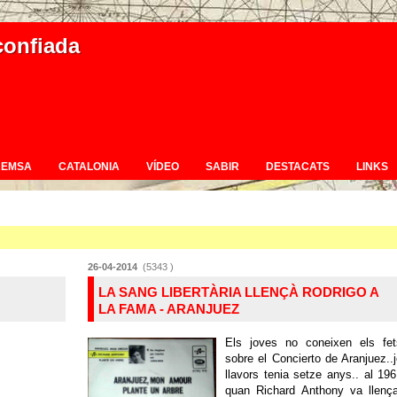
confiada
REMSA
CATALONIA
VÍDEO
SABIR
DESTACATS
LINKS
26-04-2014
(5343 )
LA SANG LIBERTÀRIA LLENÇÀ RODRIGO A
LA FAMA - ARANJUEZ
Els joves no coneixen els fet
sobre el Concierto de Aranjuez..
llavors tenia setze anys.. al 19
quan Richard Anthony va llença