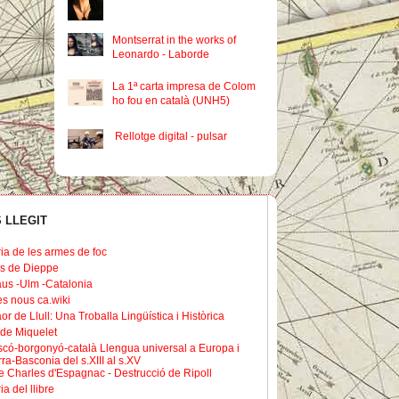
Montserrat in the works of
Leonardo - Laborde
La 1ª carta impresa de Colom
ho fou en català (UNH5)
Rellotge digital - pulsar
 LLEGIT
ria de les armes de foc
s de Dieppe
us -Ulm -Catalonia
les nous ca.wiki
or de Llull: Una Troballa Lingüística i Històrica
de Miquelet
scó-borgonyó-català Llengua universal a Europa i
ra-Basconia del s.XIII al s.XV
 Charles d'Espagnac - Destrucció de Ripoll
ia del llibre