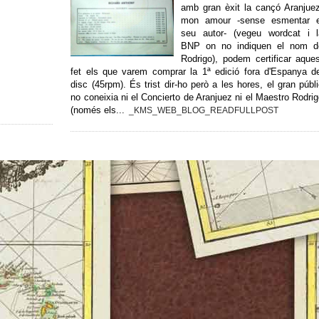
amb gran èxit la cançó Aranjue
mon amour -sense esmentar e
seu autor- (vegeu wordcat i l
BNP on no indiquen el nom d
Rodrigo), podem certificar aque
fet els que varem comprar la 1ª edició fora d'Espanya d
disc (45rpm). És trist dir-ho però a les hores, el gran públ
no coneixia ni el Concierto de Aranjuez ni el Maestro Rodri
(només els...
_KMS_WEB_BLOG_READFULLPOST