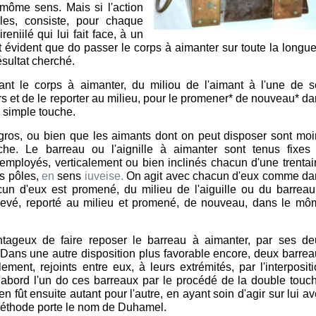
e môme sens. Mais si l'action
les, consiste, pour chaque
ireniilé qui lui fait face, à un
st évident que do passer le corps à aimanter sur toute la longu
résultat cherché.
nt le corps à aimanter, du miliou de l'aimant à l'une de s
ors et de le reporter au milieu, pour le promener* de nouveau* d
à simple touche.
gros, ou bien que les aimants dont on peut disposer sont moi
che. Le barreau ou l'aignille à aimanter sont tenus fixes 
employés, verticalement ou bien inclinés chacun d'une trenta
rs pôles,
en
sens
iuveise.
On agit avec chacun d'eux comme da
acun d'eux est promené, du milieu de l'aiguille ou du barrea
nlevé, reporté au milieu et promené, de nouveau, dans le mô
antageux de faire reposer le barreau à aimanter, par ses de
. Dans une autre disposition plus favorable encore, deux barre
ement, rejoints entre eux, à leurs extrémités, par l'interposit
'abord l'un do ces barreaux par le procédé de la double touc
n fût ensuite autant pour l'autre, en ayant soin d'agir sur lui a
méthode porte le nom de Duhamel.