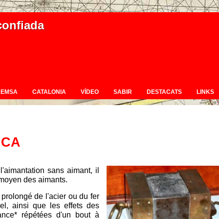
confiada
REMSA
CATALONIA
VÍDEO
SABIR
DESTACATS
LINKS
ICA
'aimantation sans aimant, il
n moyen des aimants.
prolongé de l'acier ou du fer
iel, ainsi que les effets des
stance* répétées d'un bout à