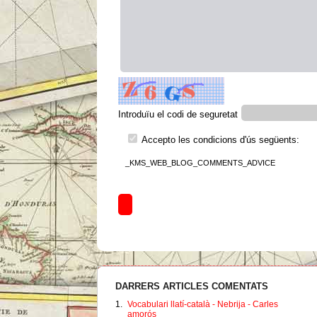
Introduïu el codi de seguretat
Accepto les condicions d'ús següents:
_KMS_WEB_BLOG_COMMENTS_ADVICE
DARRERS ARTICLES COMENTATS
1.
Vocabulari llatí-català - Nebrija - Carles
amorós