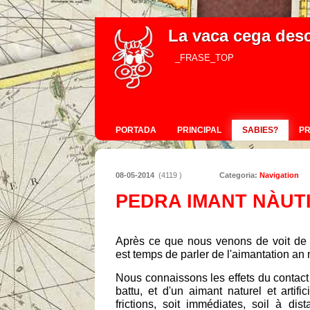
La vaca cega des
_FRASE_TOP
PORTADA
PRINCIPAL
SABIES?
P
08-05-2014
(4119 )
Categoria:
Navigation
PEDRA IMANT NÀUT
Après ce que nous venons de voit de l
est temps de parler de l'aimantation a
Nous connaissons les effets du contact 
battu, et d'un aimant naturel et artific
frictions, soit immédiates, soil à di