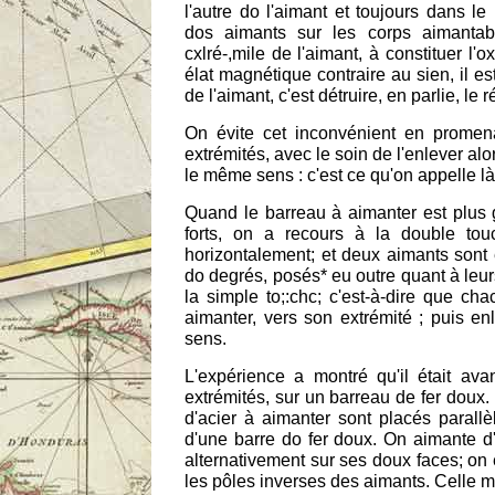
l'autre do l'aimant et toujours dans l
dos aimants sur les corps aimantab
cxlré-,mile de l'aimant, à constituer l'ox
élat magnétique contraire au sien, il e
de l'aimant, c'est détruire, en parlie, le 
On évite cet inconvénient en promena
extrémités, avec le soin de l'enlever al
le même sens : c'est ce qu'on appelle l
Quand le barreau à aimanter est plus 
forts, on a recours à la double tou
horizontalement; et deux aimants sont 
do degrés, posés* eu outre quant à leu
la simple to;:chc; c'est-à-dire que ch
aimanter, vers son extrémité ; puis e
sens.
L'expérience a montré qu'il était av
extrémités, sur un barreau de fer doux
d'acier à aimanter sont placés parallèl
d'une barre do fer doux. On aimante d
alternativement sur ses doux faces; on e
les pôles inverses des aimants. Celle 