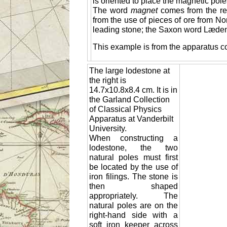
is oriented to place the magnetic pole
The word
magnet
comes from the re
from the use of pieces of ore from
leading stone; the Saxon word Læden
This example is from the apparatus co
The large lodestone at
the right is
14.7x10.8x8.4 cm. It is in
the Garland Collection
of Classical Physics
Apparatus at Vanderbilt
University.
When constructing a
lodestone, the two
natural poles must first
be located by the use of
iron filings. The stone is
then shaped
appropriately. The
natural poles are on the
right-hand side with a
soft iron keeper across