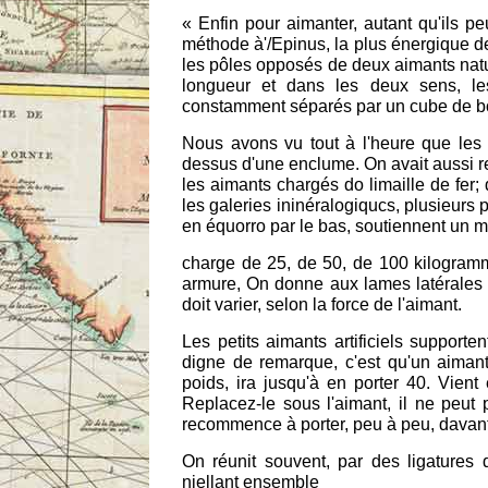
« Enfin pour aimanter, autant qu'ils pe
méthode à'/Epinus, la plus énergique de
les pôles opposés de deux aimants natur
longueur et dans les deux sens, les
constamment séparés par un cube de bo
Nous avons vu tout à l'heure que les m
dessus d'une enclume. On avait aussi re
les aimants chargés do limaille de fer; 
les galeries ininéralogiqucs, plusieurs p
en équorro par le bas, soutiennent un m
charge de 25, de 50, de 100 kilogrammes
armure, On donne aux lames latérales 4
doit varier, selon la force de l'aimant.
Les petits aimants artificiels support
digne de remarque, c'est qu'un aimant
poids, ira jusqu'à en porter 40. Vient
Replacez-le sous l'aimant, il ne peut
recommence à porter, peu à peu, davan
On réunit souvent, par des ligatures
niellant ensemble