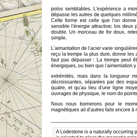
polos semblables. L’expérience a mont
dépasse les autres de quelques millimèt
Celte forme est celle que l'on don
sensible l'énergie attractive; los deux p
double. Un morceau de for doux, retenu
simple.
L'aimantation de l'acier varie singulièr
reçu la trempe la plus dure, donne les a
faut pas dépasser : La trempe peut ê
énergiques, ou bien quo i'aimenlation 
extrémités, mais dans la longueur m
décroissantes, séparées par des espa
quatre, et qu'au lieu d'une ligne moye
ouvrages de physique, le nom do point
Nous nous bornerons pour le momen
magnétiques ait d'autres faits encore à 
_______________________________
A Lodestone is a naturally occurring p