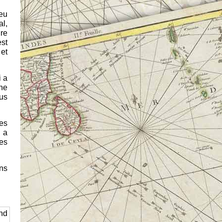
eu
al,
re
est
 et
i a
 ne
lus
es
 a
les
ns
and