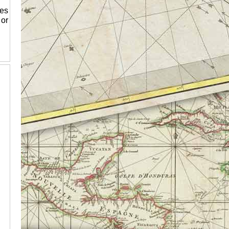
es
 or