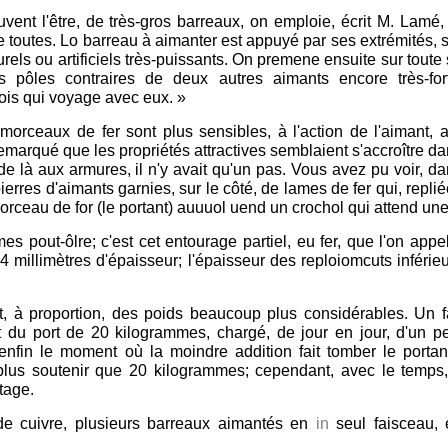
uvent l'être, de très-gros barreaux, on emploie, écrit M. Lamé,
 toutes. Lo barreau à aimanter est appuyé par ses extrémités, 
els ou artificiels très-puissants. On premene ensuite sur toute
 pôles contraires de deux autres aimants encore très-fort
is qui voyage avec eux. »
orceaux de fer sont plus sensibles, à l'action de l'aimant, 
marqué que les propriétés attractives semblaient s'accroître d
de là aux armures, il n'y avait qu'un pas. Vous avez pu voir, d
ierres d'aimants garnies, sur le côté, de lames de fer qui, repli
orceau de for (le portant) auuuol uend un crochol qui attend un
 pout-ôlre; c'est cet entourage partiel, eu fer, que l'on appe
 millimètres d'épaisseur; l'épaisseur des reploiomcuts inférie
ent, à proportion, des poids beaucoup plus considérables. Un f
 du port de 20 kilogrammes, chargé, de jour en jour, d'un pe
 enfin le moment où la moindre addition fait tomber le portan
 plus soutenir que 20 kilogrammes; cependant, avec le temps,
tage.
 de cuivre, plusieurs barreaux aimantés en
in
seul faisceau, 