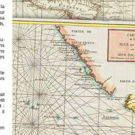
 la
sur
 sa
s,
au-
ans
ans
ées
e
lle
urs
ait
tit
t :
 il
en