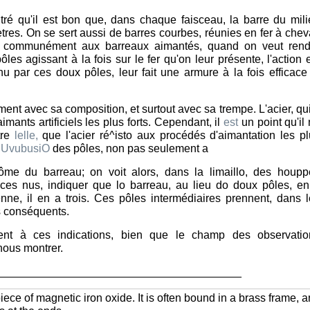
ré qu'il est bon que, dans chaque faisceau, la barre du mili
res. On se sert aussi de barres courbes, réunies en fer à chev
ne communément aux barreaux aimantés, quand on veut rend
ôles agissant à la fois sur le fer qu'on leur présente, l'action 
 par ces doux pôles, leur fait une armure à la fois efficace
ement avec sa composition, et surtout avec sa trempe. L'acier, qu
imants artificiels les plus forts. Cependant, il
est
un point qu'il
tre
lelle,
que l'acier ré^isto aux procédés d'aimantation les p
y
UvubusiO
des pôles, non pas seulement a
ôme du barreau; on voit alors, dans la limaillo, des houpp
ces nus, indiquer que lo barreau, au lieu do doux pôles, en
nne, il en a trois. Ces pôles intermédiaires prennent, dans 
s conséquents.
t à ces indications, bien que le champ des observatio
nous montrer.
_______________________________________
iece of magnetic iron oxide. It is often bound in a brass frame, 