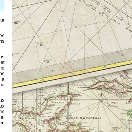
eur
es
ans
ns
et
ine
ns
u à
me
ux
aux
ion
he,
vec