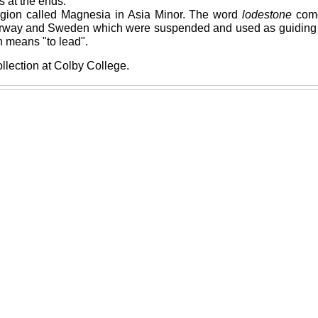
s at the ends.
gion called Magnesia in Asia Minor. The word
lodestone
com
 Norway and Sweden which were suspended and used as guiding
 means "to lead".
llection at Colby College.