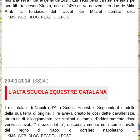
fins a la seva mort el gener de 1424. Els seus béns van ser heretats pel
seu fill Francesco Sforza, que el 1450 es va convertir en duc de Milà.
Amb la fundació del Ducat de Milà,el comtat de...
_KMS_WEB_BLOG_READFULLPOST
20-01-2014
(3824 )
L'ALTA SCUOLA EQUESTRE CATALANA
I re catalani di Napoli e l'Alta Scuola Equestre: Seguendo il modello
della sua terra di origine, il re aveva creato le così dette cavallerizze,
strutture di alloggiamento per stalloni e campi d'addestramento dove
veniva allevata “la razza del re”, successivamente nota come cavallo
del regno di Napoli o corsiero napoletano ...
_KMS_WEB_BLOG_READFULLPOST