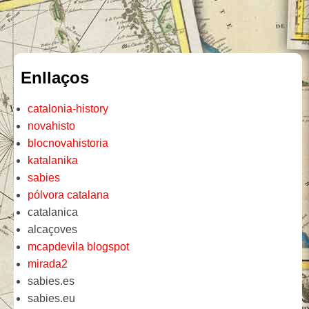
Enllaços
catalonia-history
novahisto
blocnovahistoria
katalanika
sabies
pólvora catalana
catalanica
alcaçoves
mcapdevila blogspot
mirada2
sabies.es
sabies.eu