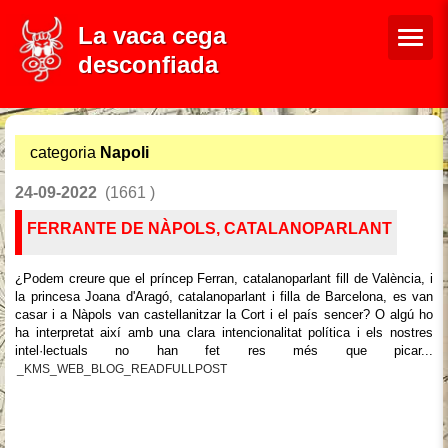
La vaca cega
desconfiada
categoria
Napoli
24-09-2022
(1661 )
FERRANTE DE NÀPOLS, CATALANOPARLANT
¿Podem creure que el príncep Ferran, catalanoparlant fill de València, i
la princesa Joana d'Aragó, catalanoparlant i filla de Barcelona, es van
casar i a Nàpols van castellanitzar la Cort i el país sencer? O algú ho
ha interpretat així amb una clara intencionalitat política i els nostres
intel·lectuals no han fet res més que picar...
_KMS_WEB_BLOG_READFULLPOST