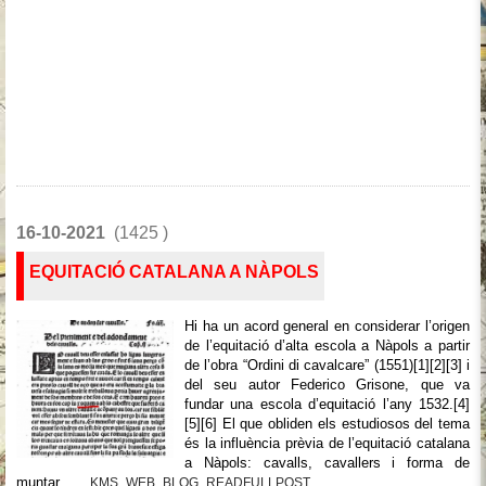
16-10-2021
(1425 )
EQUITACIÓ CATALANA A NÀPOLS
Hi ha un acord general en considerar l’origen
de l’equitació d’alta escola a Nàpols a partir
de l’obra “Ordini di cavalcare” (1551)[1][2][3] i
del seu autor Federico Grisone, que va
fundar una escola d’equitació l’any 1532.[4]
[5][6] El que obliden els estudiosos del tema
és la influència prèvia de l’equitació catalana
a Nàpols: cavalls, cavallers i forma de
muntar,...
_KMS_WEB_BLOG_READFULLPOST