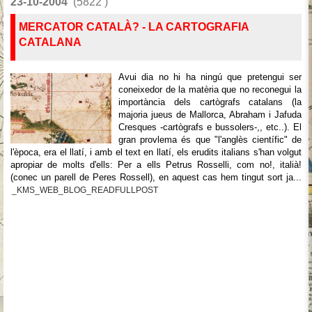
23-10-2004
(5822 )
MERCATOR CATALÀ? - LA CARTOGRAFIA
CATALANA
Avui dia no hi ha ningú que pretengui ser
coneixedor de la matèria que no reconegui la
importància dels cartògrafs catalans (la
majoria jueus de Mallorca, Abraham i Jafuda
Cresques -cartògrafs e bussolers-,, etc..). El
gran provlema és que "l'anglès científic" de
l'època, era el llatí, i amb el text en llatí, els erudits italians s'han volgut
apropiar de molts d'ells: Per a ells Petrus Rosselli, com no!, italià!
(conec un parell de Peres Rossell), en aquest cas hem tingut sort ja...
_KMS_WEB_BLOG_READFULLPOST