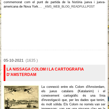
commemorat com el punt de partida de la història jueva i jueva-
americana de Nova York....
_KMS_WEB_BLOG_READFULLPOST
05-10-2021
(1635 )
LA NISSAGA COLOM I LA CARTOGRAFIA
D'AMSTERDAM
La connexió entre els Colom d'Amsterdam,
els jueus catalans (Katalanim) i el
coneixement cartogràfic és una línia
d'investigació que, per les dades que tenim,
és molt sòlida. Els Colom no només van ser
impressors; van ser una nissaga clau en la