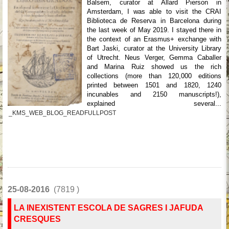
Balsem, curator at Allard Pierson in
Amsterdam, I was able to visit the CRAI
Biblioteca de Reserva in Barcelona during
the last week of May 2019. I stayed there in
the context of an Erasmus+ exchange with
Bart Jaski, curator at the University Library
of Utrecht. Neus Verger, Gemma Caballer
and Marina Ruiz showed us the rich
collections (more than 120,000 editions
printed between 1501 and 1820, 1240
incunables and 2150 manuscripts!),
explained several...
_KMS_WEB_BLOG_READFULLPOST
25-08-2016
(7819 )
LA INEXISTENT ESCOLA DE SAGRES I JAFUDA
CRESQUES