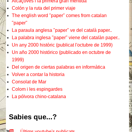
Alcàçoves i la primera gran mentida
Colón y la ruta del primer viaje
The english word "paper" comes from catalan
"paper"
La paraula anglesa "paper" ve del català paper..
La palabra inglesa "paper" viene del catalàn paper..
Un any 2000 històric (publicat l'octubre de 1999)
Un año 2000 histórico (publicado en octubre de
1999)
Del origen de ciertas palabras en informàtica
Volver a contar la historia
Consolat de Mar
Colom i les espingardes
La pólvora chino-catalana
Sabies que...?
Últims youtube's publicats