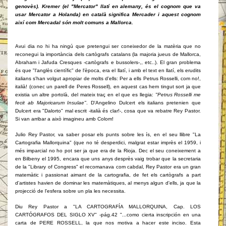
genovès). Kremer (el "Mercator" llatí en alemany, és el cognom que va
usar Mercator a Holanda) en català significa Mercader i aquest cognom
així com Mercadal són molt comuns a Mallorca.
Avui dia no hi ha ningú que pretengui ser coneixedor de la matèria que no
reconegui la importància dels cartògrafs catalans (la majoria jueus de Mallorca,
Abraham i Jafuda Cresques -cartògrafs e bussolers-,, etc..). El gran problema
és que "l'anglès científic" de l'època, era el llatí, i amb el text en llatí, els erudits
italians s'han volgut apropiar de molts d'ells: Per a ells Petrus Rosselli, com no!,
italià! (conec un parell de Peres Rossell), en aquest cas hem tingut sort ja que
existia un altre portolà, del mateix traç en el que es llegia:
"Petrus Rosselli me
fecit ab Majoricarum Insulae"
. D'Angelino Dulcert els italians pretenien que
Dulcert era "Dalorto" mal escrit -italià és clar!-, cosa que va rebatre Rey Pastor.
Si van arribar a això imagineu amb Colom!
Julio Rey Pastor, va saber posar els punts sobre les ís, en el seu llibre "La
Cartografia Mallorquina" (que no té desperdici, malgrat estar imprès el 1959, i
més imparcial no ho pot ser ja que era de la Rioja. Dec el seu coneixement a
en Bilbeny el 1995, encara que uns anys desprès vaig trobar que la secretaria
de la "Library of Congress" el recomanava com cabdal, Rey Pastor era un gran
matemàtic i passionat aimant de la cartografia, de fet els cartògrafs a part
d'artistes havien de dominar les matemàtiques, al menys algun d'ells, ja que la
projecció de l'esfera sobre un pla les necessita.
Diu Rey Pastor a "LA CARTOGRAFÍA MALLORQUINA, Cap. LOS
CARTÓGRAFOS DEL SIGLO XV" -pág.42 "...como cierta inscripción en una
carta de PERE ROSSELL, la que nos motiva a hacer este inciso. Esta