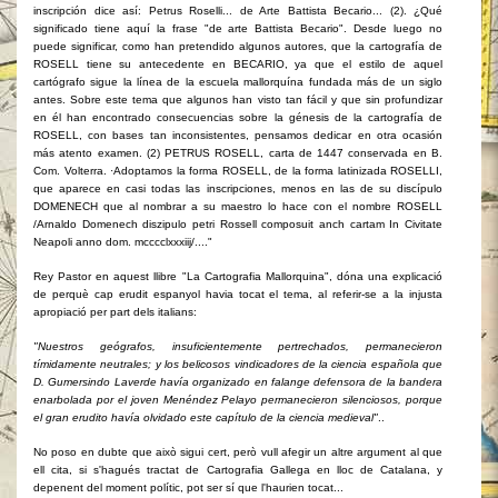
inscripción dice así: Petrus Roselli... de Arte Battista Becario... (2). ¿Qué
significado tiene aquí la frase "de arte Battista Becario". Desde luego no
puede significar, como han pretendido algunos autores, que la cartografía de
ROSELL tiene su antecedente en BECARIO, ya que el estilo de aquel
cartógrafo sigue la línea de la escuela mallorquína fundada más de un siglo
antes. Sobre este tema que algunos han visto tan fácil y que sin profundizar
en él han encontrado consecuencias sobre la génesis de la cartografía de
ROSELL, con bases tan inconsistentes, pensamos dedicar en otra ocasión
más atento examen. (2) PETRUS ROSELL, carta de 1447 conservada en B.
Com. Volterra. ·Adoptamos la forma ROSELL, de la forma latinizada ROSELLI,
que aparece en casi todas las inscripciones, menos en las de su discípulo
DOMENECH que al nombrar a su maestro lo hace con el nombre ROSELL
/Arnaldo Domenech diszipulo petri Rossell composuit anch cartam In Civitate
Neapoli anno dom. mcccclxxxiij/...."
Rey Pastor en aquest llibre "La Cartografia Mallorquina", dóna una explicació
de perquè cap erudit espanyol havia tocat el tema, al referir-se a la injusta
apropiació per part dels italians:
"Nuestros geógrafos, insuficientemente pertrechados, permanecieron
tímidamente neutrales; y los belicosos vindicadores de la ciencia española que
D. Gumersindo Laverde havía organizado en falange defensora de la bandera
enarbolada por el joven Menéndez Pelayo permanecieron silenciosos, porque
el gran erudito havía olvidado este capítulo de la ciencia medieval"
..
No poso en dubte que això sigui cert, però vull afegir un altre argument al que
ell cita, si s'hagués tractat de Cartografia Gallega en lloc de Catalana, y
depenent del moment polític, pot ser sí que l'haurien tocat...