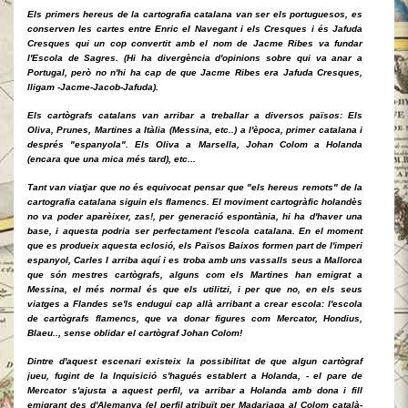
Els primers hereus de la cartografia catalana van ser els portuguesos, es
conserven les cartes entre Enric el Navegant i els Cresques i és Jafuda
Cresques qui un cop convertit amb el nom de Jacme Ribes va fundar
l'Escola de Sagres. (Hi ha divergència d'opinions sobre qui va anar a
Portugal, però no n'hi ha cap de que Jacme Ribes era Jafuda Cresques,
lligam -Jacme-Jacob-Jafuda).
Els cartògrafs catalans van arribar a treballar a diversos països: Els
Oliva, Prunes, Martines a Itàlia (Messina, etc..) a l'època, primer catalana i
després "espanyola". Els Oliva a Marsella, Johan Colom a Holanda
(encara que una mica més tard), etc...
Tant van viatjar que no és equivocat pensar que "els hereus remots" de la
cartografia catalana siguin els flamencs. El moviment cartogràfic holandès
no va poder aparèixer, zas!, per generació espontània, hi ha d'haver una
base, i aquesta podria ser perfectament l'escola catalana. En el moment
que es produeix aquesta eclosió, els Països Baixos formen part de l'imperi
espanyol, Carles I arriba aquí i es troba amb uns vassalls seus a Mallorca
que són mestres cartògrafs, alguns com els Martines han emigrat a
Messina, el més normal és que els utilitzi, i per que no, en els seus
viatges a Flandes se'ls endugui cap allà arribant a crear escola: l'escola
de cartògrafs flamencs, que va donar figures com Mercator, Hondius,
Blaeu.., sense oblidar el cartògraf Johan Colom!
Dintre d'aquest escenari existeix la possibilitat de que algun cartògraf
jueu, fugint de la Inquisició s'hagués establert a Holanda, - el pare de
Mercator s'ajusta a aquest perfil, va arribar a Holanda amb dona i fill
emigrant des d'Alemanya (el perfil atribuït per Madariaga al Colom català-