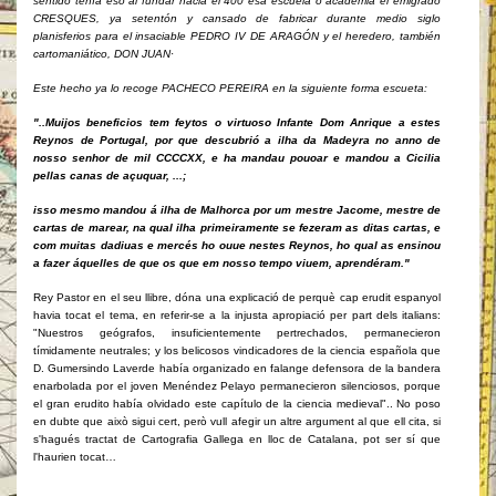
sentido tenía eso al fundar hacia el 400 esa escuela o academia el emigrado
CRESQUES, ya setentón y cansado de fabricar durante medio siglo
planisferios para el insaciable PEDRO IV DE ARAGÓN y el heredero, también
cartomaniático, DON JUAN
·
Este hecho ya lo recoge PACHECO PEREIRA en la siguiente forma escueta:
"..Muijos beneficios tem feytos o virtuoso Infante Dom Anrique a estes
Reynos de Portugal, por que descubrió a ilha da Madeyra no anno de
nosso senhor de mil CCCCXX, e ha mandau pouoar e mandou a Cicilia
pellas canas de açuquar, ...;
isso mesmo mandou á ilha de Malhorca por um mestre Jacome, mestre de
cartas de marear, na qual ilha primeiramente se fezeram as ditas cartas, e
com muitas dadiuas e mercés ho ouue nestes Reynos, ho qual as ensinou
a fazer áquelles de que os que em nosso tempo viuem, aprendéram."
Rey Pastor en el seu llibre, dóna una explicació de perquè cap erudit espanyol
havia tocat el tema, en referir-se a la injusta apropiació per part dels italians:
"Nuestros geógrafos, insuficientemente pertrechados, permanecieron
tímidamente neutrales; y los belicosos vindicadores de la ciencia española que
D. Gumersindo Laverde había organizado en falange defensora de la bandera
enarbolada por el joven Menéndez Pelayo permanecieron silenciosos, porque
el gran erudito había olvidado este capítulo de la ciencia medieval".. No poso
en dubte que això sigui cert, però vull afegir un altre argument al que ell cita, si
s'hagués tractat de Cartografia Gallega en lloc de Catalana, pot ser sí que
l'haurien tocat…