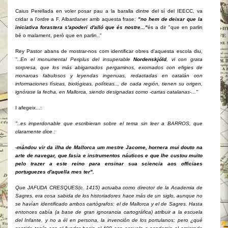
Caius Perellada en voler posar pau a la baralla dintre del sí del IEECC, va
cridar a l'ordre a F. Albardaner amb aquesta frase:
"no hem de deixar que la
iniciativa forastera s'apoderi d'alló que és nostre..."
és a dir "que en parlin
bé o malament, però que en parlin.."
Rey Pastor abans de mostrar-nos com identificar obres d'aquesta escola diu,
"..En el monumental Periplus del insuperable
Nordenskjóld
, vi con grata
sorpresa, que los más abigarrados pergaminos, exornados con efigies de
monarcas fabulosos y leyendas ingenuas, redactadas en catalán con
informaciones físicas, biológicas, políticas.., de cada región, tienen su origen,
ignórase la fecha, en Mallorca, siendo designadas como -cartas catalanas-..."
I afegeix...:
"..es imperdonable que escribieran sobre el tema sin leer a BARROS, que
claramente dice :
-mándou vir da ilha de Mallorca um mestre Jacome, hornera mui douto na
arte de navegar, que fasia e instrumentos náuticos e que Ihe custou muito
pelo trazer a este reino para ensinar sua sciencia aos officiaes
portuguezes d'aquella mes ter".
Que JAFUDA CRESQUES(c. 1415) actuaba como director de la Academia de
Sagres, era cosa sabida de los historiadores hace más de un siglo, aunque no
se havían identificado ambos cartógrafos: el de Mallorca y el de Sagres. Hasta
entonces cabía (a base de gran ignorancia cartográfica) atribuir a la escuela
del Infante, y no a él en persona, la invención de los portulanos; pero ¿qué