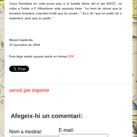
Caius Perellada en voler posar pau a la baralla dintre del sí del IEECC, va
cridar a l'ordre a F. Albardaner amb aquesta frase: "no hem de deixar que la
iniciativa forastera s'apoderi d'allò que és nostre..." és a dir "que en parlin bé o
malament, però que en parlin.."
Manel Capdevila
23 d¡octubre de 2004
Pots llegir també aquest article en format
PDF
.
versió per imprimir
Afegeix-hi un comentari:
E-mail:
Nom a mostrar: