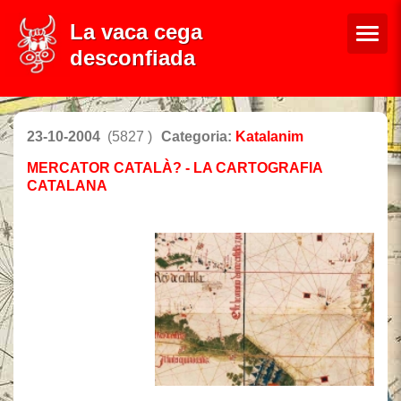
La vaca cega
desconfiada
23-10-2004
(5827 )
Categoria:
Katalanim
MERCATOR CATALÀ? - LA CARTOGRAFIA
CATALANA