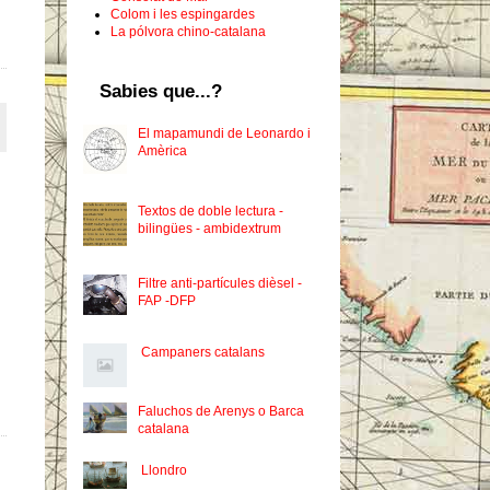
Colom i les espingardes
La pólvora chino-catalana
Sabies que...?
El mapamundi de Leonardo i
Amèrica
Textos de doble lectura -
bilingües - ambidextrum
Filtre anti-partícules dièsel -
FAP -DFP
Campaners catalans
Faluchos de Arenys o Barca
catalana
Llondro