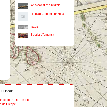
Chassepot rifle muzzle
Nicolau Cotoner i d'Olesa
Rada
Batalla d'Almansa
 LLEGIT
ria de les armes de foc
s de Dieppe