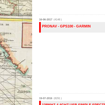
16-06-2017
(4148 )
PRONAV - GPS100 - GARMIN
19-07-2016
(8291 )
138MHZ-4.4GHZ USB SIMPLE SPEC