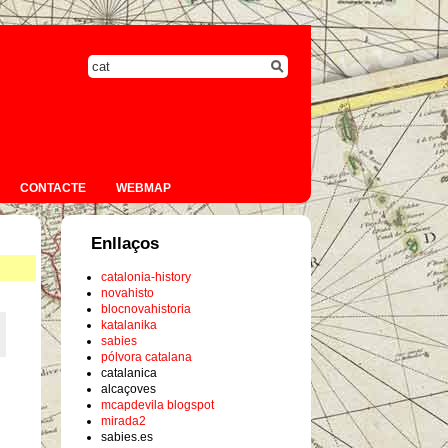
CONTACTE
WEBMAP
Enllaços
catalonia-history
novahisto
blocnovahistoria
katalanika
sabies
pólvora catalana
catalanica
alcaçoves
mcapdevila blogspot
mirada2
sabies.es