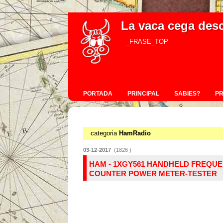
La vaca cega des
_FRASE_TOP
PORTADA
PRINCIPAL
SABIES?
P
categoria
HamRadio
03-12-2017
(1826 )
HAM - 1XGY561 HANDHELD FREQU
COUNTER POWER METER-TESTER