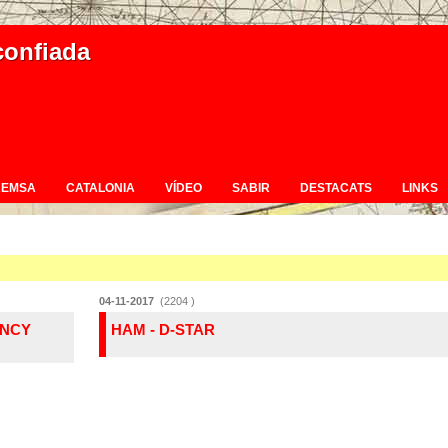
confiada
REMSA
CATALONIA
VÍDEO
SABIR
DESTACATS
LINKS
04-11-2017
(2204 )
ENCY
HAM - D-STAR