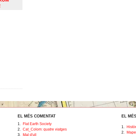
R
EL MÉS COMENTAT
EL MÉS
1.
Flat Earth Society
1.
Histò
2.
Cat_Colom: quatre viatges
2.
Mape
3.
Mal d'ull