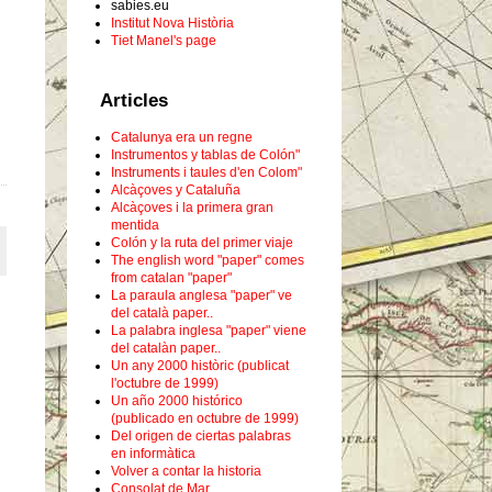
sabies.eu
Institut Nova Història
Tiet Manel's page
Articles
Catalunya era un regne
Instrumentos y tablas de Colón"
Instruments i taules d'en Colom"
Alcàçoves y Cataluña
Alcàçoves i la primera gran
mentida
Colón y la ruta del primer viaje
The english word "paper" comes
from catalan "paper"
La paraula anglesa "paper" ve
del català paper..
La palabra inglesa "paper" viene
del catalàn paper..
Un any 2000 històric (publicat
l'octubre de 1999)
Un año 2000 histórico
(publicado en octubre de 1999)
Del origen de ciertas palabras
en informàtica
Volver a contar la historia
Consolat de Mar