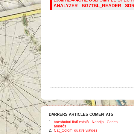
ANALYZER - BG7TBL_READER - SD
DARRERS ARTICLES COMENTATS
1.
Vocabulari llatí-català - Nebrija - Carles
amorós
2.
Cat_Colom: quatre viatges