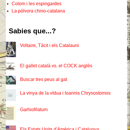
Colom i les espingardes
La pólvora chino-catalana
Sabies que...?
Voltaire, Tàcit i els Catalauni
El gallet català vs. el COCK anglès
Buscar tres peus al gat
La vinya de la vídua i Ioannis Chrysostomos
Garhiofilatum
Els Estats Units d'Amèrica i Catalunya.