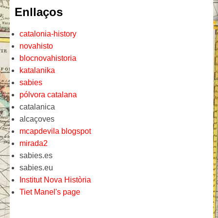
Enllaços
catalonia-history
novahisto
blocnovahistoria
katalanika
sabies
pólvora catalana
catalanica
alcaçoves
mcapdevila blogspot
mirada2
sabies.es
sabies.eu
Institut Nova Història
Tiet Manel's page