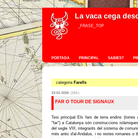
La vaca cega des
_FRASE_TOP
PORTADA
PRINCIPAL
SABIES?
P
categoria
Farells
23-01-2026
(154 )
FAR O TOUR DE SIGNAUX
Tesi principal Els fars de terra endins (torre
"far") a Catalunya són construccions islàmiques
del segle VIII, integrants del sistema de comunic
més antic d'al-Andalus, i no restes romanes o 