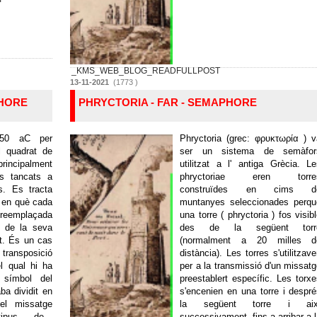
_KMS_WEB_BLOG_READFULLPOST
13-11-2021
(1773 )
PHORE
PHRYCTORIA - FAR - SEMAPHORE
150 aC per
Phryctoria (grec: φρυκτωρία ) 
el quadrat de
ser un sistema de semàfor
 principalment
utilitzat a l' antiga Grècia. L
os tancats a
phryctoriae eren torre
s. Es tracta
construïdes en cims d
, en què cada
muntanyes seleccionades perqu
s reemplaçada
una torre ( phryctoria ) fos visib
s de la seva
des de la següent torr
t. És un cas
(normalment a 20 milles d
ansposició
distància). Les torres s'utilitzav
l qual hi ha
per a la transmissió d'un missat
 símbol del
preestablert específic. Les torx
ba dividit en
s'encenien en una torre i despr
el missatge
la següent torre i aix
tipus de...
successivament, fins a arribar a 