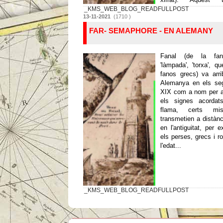
_KMS_WEB_BLOG_READFULLPOST
13-11-2021
(1710 )
FAR- SEMAPHORE - EN ALEMANY
Fanal (de la fana
'làmpada', 'torxa', q
fanos grecs) va arrib
Alemanya en els seg
XIX com a nom per a
els signes acorda
flama, certs mi
transmetien a distànc
en l'antiguitat, per 
els perses, grecs i r
l'edat...
_KMS_WEB_BLOG_READFULLPOST