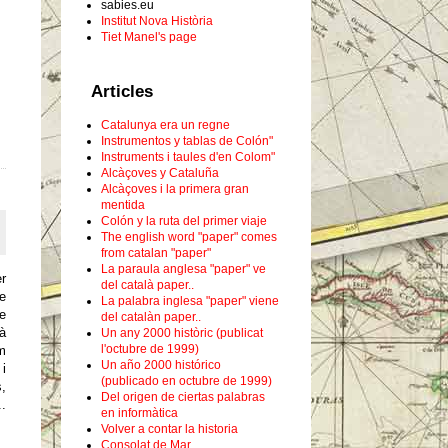
sabies.eu
Institut Nova Història
Tiet Manel's page
Articles
Catalunya era un regne
Instrumentos y tablas de Colón"
Instruments i taules d'en Colom"
Alcàçoves y Cataluña
Alcàçoves i la primera gran
mentida
Colón y la ruta del primer viaje
The english word "paper" comes
from catalan "paper"
La paraula anglesa "paper" ve
er
del català paper..
de
La palabra inglesa "paper" viene
le
del catalàn paper..
à
Un any 2000 històric (publicat
l'octubre de 1999)
m
Un año 2000 histórico
i
(publicado en octubre de 1999)
,
Del origen de ciertas palabras
..
en informàtica
Volver a contar la historia
Consolat de Mar