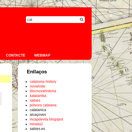
CONTACTE
WEBMAP
Enllaços
catalonia-history
novahisto
blocnovahistoria
katalanika
sabies
pólvora catalana
catalanica
alcaçoves
mcapdevila blogspot
mirada2
sabies.es