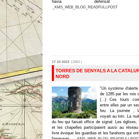
havia defensat l'erudi
_KMS_WEB_BLOG_READFULLPOST
17-10-2023
(1563 )
TORRES DE SENYALS A LA CATALU
NORD
"Un système d'alerte 
de 1285 par les rois
(...) Ces tours co
entre elles par un se
feu. La journée , 
voyait au loin. La nuit
du feu qui faisait office de signal. Les églises,
et les chapelles participaient aussi au réseau 
livre évoque les guardias et les farahons qui on
fameuses...
_KMS_WEB_BLOG_READFULLPOS