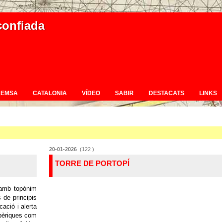
confiada
REMSA
CATALONIA
VÍDEO
SABIR
DESTACATS
LINKS
20-01-2026
(122 )
TORRE DE PORTOPÍ
s amb topònim
 de principis
ació i alerta
ibèriques com