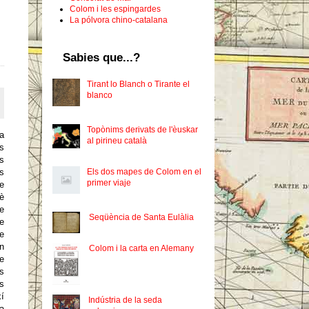
Colom i les espingardes
La pólvora chino-catalana
Sabies que...?
Tirant lo Blanch o Tirante el
blanco
Topònims derivats de l'èuskar
va
al pirineu català
s
es
Els dos mapes de Colom en el
s
primer viaje
e
è
le
Seqüència de Santa Eulàlia
e
e
en
Colom i la carta en Alemany
ge
es
és
í
Indústria de la seda
la