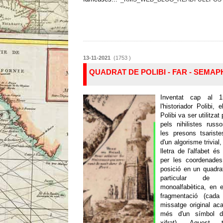
13-11-2021
(1753 )
QUADRAT DE POLIBI - FAR - SEMA
Inventat cap al 
l'historiador Polibi, 
Polibi va ser utilitzat
pels nihilistes russ
les presons tsariste
d'un algorisme trivial
lletra de l'alfabet é
per les coordenade
posició en un quadra
particular de tr
monoalfabètica, en e
fragmentació (cada
missatge original aca
més d'un símbol d
xifrat). Aquest 