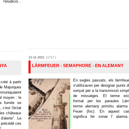
ció...
13-11-2021
(1717 )
NYA
LÄRMFEUER - SEMAPHORE - EN ALEMANY
En segles passats, els lärmfeu
créé à partir
s'utilitzaven per designar punts 
 de Majorques
senyal per a la transmissió simp
mmuniquaient
de missatges. El terme est
ul moyen : le
format per les paraules Lär
la fumée se
terme alemany primitiu alarma 
, c'est l'éclat
Feuer (foc). En aquest cas
 les châteaux
significa fer sonar l' alarma.
d'alerte". Le
t précédé ces
T