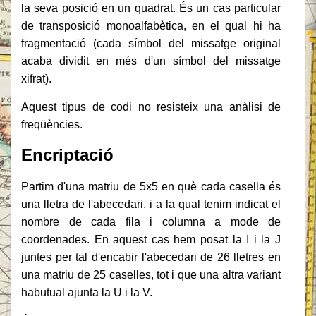
la seva posició en un quadrat. És un cas particular
de transposició monoalfabètica, en el qual hi ha
fragmentació (cada símbol del missatge original
acaba dividit en més d'un símbol del missatge
xifrat).
Aquest tipus de codi no resisteix una anàlisi de
freqüències.
Encriptació
Partim d'una matriu de 5x5 en què cada casella és
una lletra de l'abecedari, i a la qual tenim indicat el
nombre de cada fila i columna a mode de
coordenades. En aquest cas hem posat la I i la J
juntes per tal d'encabir l'abecedari de 26 lletres en
una matriu de 25 caselles, tot i que una altra variant
habutual ajunta la U i la V.