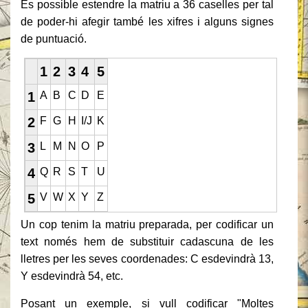
És possible estendre la matriu a 36 caselles per tal
de poder-hi afegir també les xifres i alguns signes
de puntuació.
1
2
3
4
5
1
A
B
C
D
E
2
F
G
H
I/J
K
3
L
M
N
O
P
4
Q
R
S
T
U
5
V
W
X
Y
Z
Un cop tenim la matriu preparada, per codificar un
text només hem de substituir cadascuna de les
lletres per les seves coordenades: C esdevindrà 13,
Y esdevindrà 54, etc.
Posant un exemple, si vull codificar "Moltes