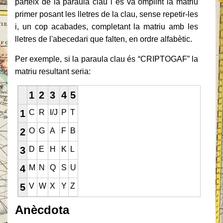
parteix de la paraula clau i es va omplint la matriu
primer posant les lletres de la clau, sense repetir-les
i, un cop acabades, completant la matriu amb les
lletres de l'abecedari que falten, en ordre alfabètic.
Per exemple, si la paraula clau és “CRIPTOGAF” la
matriu resultant seria:
1
2
3
4
5
1
C
R
I/J
P
T
2
O
G
A
F
B
3
D
E
H
K
L
4
M
N
Q
S
U
5
V
W
X
Y
Z
Anècdota