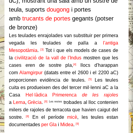
dC), mostrant una sala amb un sostre de
teula, suports
dougong
i portes
amb
trucants de portes
gegants (potser
de bronze)
Les teulades enrajolades van substituir per primera
vegada les teulades de palla a
l'antiga
Mesopotàmia
.
Tot i que els models de cases de
[3]
la
civilització de la vall de l'Indus
mostren que les
cases eren de sostre pla,
llocs d'harappan
[4]
com
Alamgirpur
(datats entre el 2600 i el 2200 aC)
proporcionen evidència de teules.
Les teules
[5]
cuita es produeixen des del tercer mil·lenni aC a la
Casa
Hel·làdica Primerenca
de les rajoles
a
Lerna
,
Grècia
.
trobades al lloc contenien
[6]
Les restes
milers de rajoles de terracota que havien caigut del
sostre.
En el període
micè
, les teules estan
[8]
documentades
per Gla
i
Midea
.
[9]