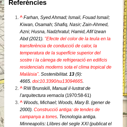
Referències
^
Farhan, Syed Ahmad; Ismail, Fouad Ismail;
Kiwan, Osamah; Shafiq, Nasir; Zain-Ahmed,
Azni; Husna, Nadzhratul; Hamid, Afif Izwan
Abd (2021).
"Efecte del color de la teula en la
transferència de conducció de calor, la
temperatura de la superfície superior del
sostre i la càrrega de refrigeració en edificis
residencials moderns sota el clima tropical de
Malàisia".
Sostenibilitat
.
13
(9):
4665.
doi
:
10.3390/su13094665
.
^
RW Brunskill,
Manual il·lustrat de
l'arquitectura vernacla
(1970:58-61)
^
Woods, Michael; Woods, Mary B. (gener de
2000).
Construcció antiga: de tendes de
campanya a torres
. Tecnologia antiga.
Minneapolis: Llibres del segle XXI (publicat el