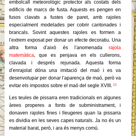
embolcall meteorològic protector als costats dels
edificis de marcs de fusta. Aquests es pengen en
fusos clavats a fustes de paret, amb rajoles
especialment modelades per cobrir cantonades i
brancals. Sovint aquestes rajoles es formen a
l'extrem exposat per donar un efecte decoratiu. Una
altra forma d'això és l'anomenada
rajola
matemàtica
, que es penjava en els cullerons,
clavada i després rejunada. Aquesta forma
d'enrajolat dóna una imitació del maó i es va
desenvolupar per donar l'aparença de maó, però va
evitar els impostos sobre el maó del segle XVIII.
[2]
Les teules de pissarra eren tradicionals en algunes
àrees properes a fonts de subministrament, i
donaven rajoles fines i lleugeres quan la pissarra
es dividia en les seves capes naturals. Ja no és un
material barat, però, i ara és menys comú.