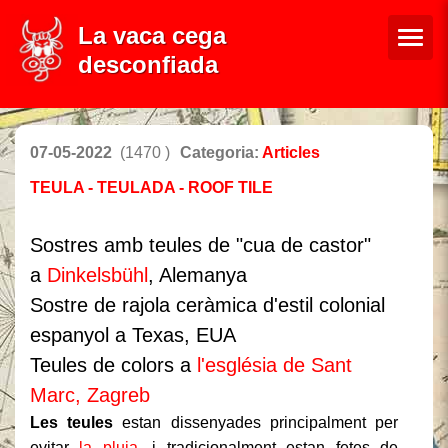
La vaca cega
desconfiada
07-05-2022
(1470 )
Categoria:
Articles
TEULA - TEULADA - ROOF TILE
Sostres amb teules de "cua de castor"
a
Dinkelsbühl
, Alemanya
Sostre de rajola ceràmica d'estil colonial
espanyol a Texas, EUA
Teules de colors a
l'església de Sant
Marc, Zagreb
Les teules
estan dissenyades principalment per
evitar
la pluja
, i tradicionalment estan fetes de