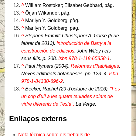
^
William Rostoker; Elisabet Gebhard, pàg.
^
Örjan Wikander, pàg.
^
Marilyn Y. Goldberg, pàg.
^
Marilyn Y. Goldberg, pàg.
^
Stephen Emmitt; Christopher A. Gorse (5 de
febrer de 2013).
Introducción de Barry a la
construcción de edificios
. John Wiley i els
seus fills. p. 208.
Isbn
978-1-118-65858-1
.
^
Paul Hymers (2004).
Reformes d'habitatges
.
Noves editorials holandeses. pp. 123–4.
Isbn
978-1-84330-696-2
.
^
Becker, Rachel (29 d'octubre de 2016).
"Fes
un cop d'ull a les quatre teulades solars de
vidre diferents de Tesla".
La Verge.
Enllaços externs
Nota tècnica sobre els treballs de