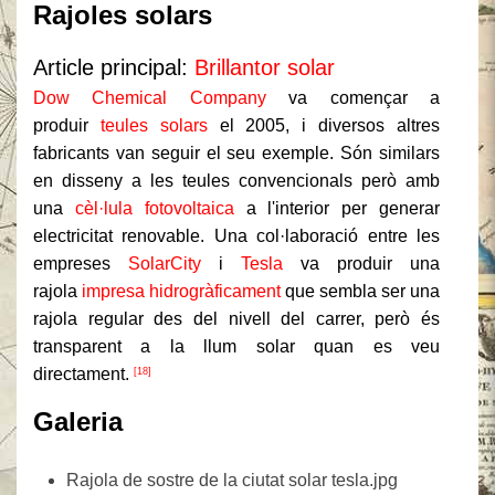
Rajoles solars
Article principal:
Brillantor solar
Dow Chemical Company
va començar a
produir
teules solars
el 2005, i diversos altres
fabricants van seguir el seu exemple. Són similars
en disseny a les teules convencionals però amb
una
cèl·lula fotovoltaica
a l'interior per generar
electricitat renovable. Una col·laboració entre les
empreses
SolarCity
i
Tesla
va produir una
rajola
impresa hidrogràficament
que sembla ser una
rajola regular des del nivell del carrer, però és
transparent a la llum solar quan es veu
directament.
[18]
Galeria
Rajola de sostre de la ciutat solar tesla.jpg