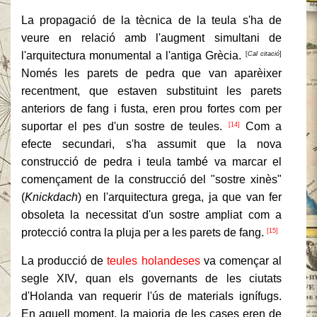
La propagació de la tècnica de la teula s'ha de
veure en relació amb l'augment simultani de
l'arquitectura monumental a l'antiga Grècia.
[
Cal citació
]
Només les parets de pedra que van aparèixer
recentment, que estaven substituint les parets
anteriors de fang i fusta, eren prou fortes com per
suportar el pes d'un sostre de teules.
Com a
[14]
efecte secundari, s'ha assumit que la nova
construcció de pedra i teula també va marcar el
començament de la construcció del "sostre xinès"
(
Knickdach
) en l'arquitectura grega, ja que van fer
obsoleta la necessitat d'un sostre ampliat com a
protecció contra la pluja per a les parets de fang.
[15]
La producció de
teules holandeses
va començar al
segle XIV, quan els governants de les ciutats
d'Holanda van requerir l'ús de materials ignífugs.
En aquell moment, la majoria de les cases eren de