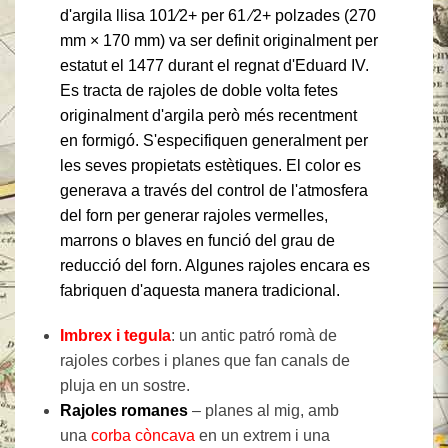
d'argila llisa
101
⁄
2
+
per
61
⁄
2
+
polzades (270
mm × 170 mm) va ser definit originalment per
estatut el 1477 durant el regnat d'Eduard IV.
Es tracta de rajoles de doble volta fetes
originalment d'argila però més recentment
en formigó. S'especifiquen generalment per
les seves propietats estètiques. El color es
generava a través del control de l'atmosfera
del forn per generar rajoles vermelles,
marrons o blaves en funció del grau de
reducció del forn. Algunes rajoles encara es
fabriquen d'aquesta manera tradicional.
Imbrex i tegula
: un antic patró romà de
rajoles corbes i planes que fan canals de
pluja en un sostre.
Rajoles romanes
– planes al mig, amb
una
corba
còncava
en un extrem i una