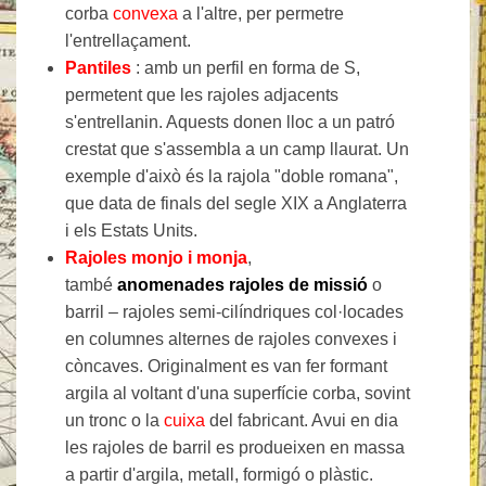
corba
convexa
a l'altre, per permetre
l'entrellaçament.
Pantiles
: amb un perfil en forma de S,
permetent que les rajoles adjacents
s'entrellanin. Aquests donen lloc a un patró
crestat que s'assembla a un camp llaurat. Un
exemple d'això és la rajola "doble romana",
que data de finals del segle XIX a Anglaterra
i els Estats Units.
Rajoles monjo i monja
,
també
anomenades rajoles
de missió
o
barril – rajoles semi-cilíndriques col·locades
en columnes alternes de rajoles convexes i
còncaves.
Originalment es van fer formant
argila al voltant d'una superfície corba, sovint
un tronc o la
cuixa
del fabricant. Avui en dia
les rajoles de barril es produeixen en massa
a partir d'argila, metall, formigó o plàstic.