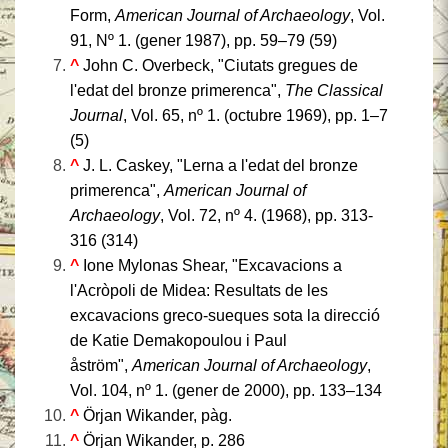
Form,
American Journal of Archaeology
, Vol.
91, Nº 1. (gener 1987), pp. 59–79 (59)
^
John C. Overbeck, "Ciutats gregues de
l'edat del bronze primerenca",
The Classical
Journal
, Vol. 65, nº 1. (octubre 1969), pp. 1–7
(5)
^
J. L. Caskey, "Lerna a l'edat del bronze
primerenca",
American Journal of
Archaeology
, Vol. 72, nº 4. (1968), pp. 313-
316 (314)
^
Ione Mylonas Shear, "Excavacions a
l'Acròpoli de Midea: Resultats de les
excavacions greco-sueques sota la direcció
de Katie Demakopoulou i Paul
åström",
American Journal of Archaeology
,
Vol. 104, nº 1. (gener de 2000), pp. 133–134
^
Örjan Wikander, pàg.
^
Örjan Wikander, p. 286