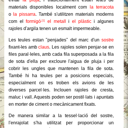
materials disponibles localment com
la terracota
o
la pissarra
. També s'utilitzen materials moderns
com el
formigó
el metall
i
el plàstic
i algunes
,[1]
rajoles d'argila tenen un esmalt impermeable.
Les teules estan "penjades" del marc d'un
sostre
fixant-les amb
claus
. Les rajoles solen penjar-se en
files paral·leles, amb cada fila superposada a la fila
de sota d'ella per excloure l'aigua de pluja i per
cobrir les ungles que mantenen la fila de sota.
També hi ha teules per a posicions especials,
especialment on es troben els avions de les
diverses parcel·les. Inclouen rajoles de cresta,
maluc i vall. Aquests poden ser postil·lats i apuntats
en morter de ciment o mecànicament fixats.
De manera similar a la tessel·lació del sostre,
l'enrajolat s'ha utilitzat per proporcionar un