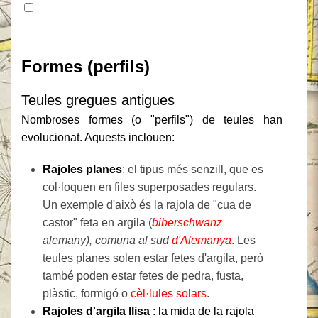
Contingut
Formes (perfils)
Teules gregues antigues
Nombroses formes (o "perfils") de teules han
evolucionat. Aquests inclouen:
Rajoles planes
: el tipus més senzill, que es
col·loquen en files superposades regulars.
Un exemple d'això és la rajola de "cua de
castor" feta en argila (
biberschwanz
alemany), comuna al sud
d'Alemanya
.
Les
teules planes solen estar fetes d'argila, però
també poden estar fetes de pedra, fusta,
plàstic, formigó o
cèl·lules solars
.
Rajoles d'argila llisa
: la mida de la rajola