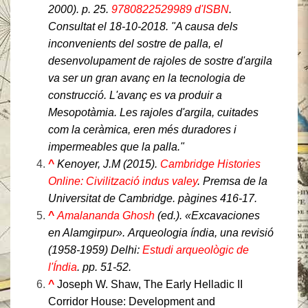
2000). p. 25.
9780822529989 d'ISBN
.
Consultat el
18-10-2018
.
A causa dels
inconvenients del sostre de palla, el
desenvolupament de rajoles de sostre d'argila
va ser un gran avanç en la tecnologia de
construcció. L'avanç es va produir a
Mesopotàmia. Les rajoles d'argila, cuitades
com la ceràmica, eren més duradores i
impermeables que la palla.
^
Kenoyer, J.M (2015).
Cambridge Histories
Online: Civilització indus valey
. Premsa de la
Universitat de Cambridge. pàgines 416-17.
^
Amalananda Ghosh
(ed.). «Excavaciones
en Alamgirpur».
Arqueologia índia, una revisió
(1958-1959)
Delhi:
Estudi arqueològic de
l'Índia
. pp. 51-52.
^
Joseph W. Shaw, The Early Helladic II
Corridor House: Development and