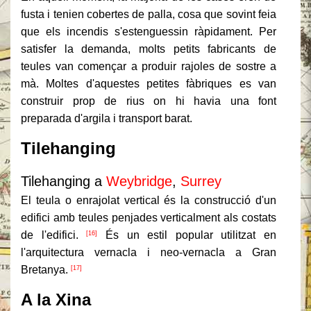
fusta i tenien cobertes de palla, cosa que sovint feia
que els incendis s'estenguessin ràpidament. Per
satisfer la demanda, molts petits fabricants de
teules van començar a produir rajoles de sostre a
mà. Moltes d'aquestes petites fàbriques es van
construir prop de rius on hi havia una font
preparada d'argila i transport barat.
Tilehanging
Tilehanging a
Weybridge
,
Surrey
El teula o enrajolat vertical és la construcció d'un
edifici amb teules penjades verticalment als costats
de l'edifici.
És un estil popular utilitzat en
[16]
l'arquitectura vernacla i neo-vernacla a Gran
Bretanya.
[17]
A la Xina