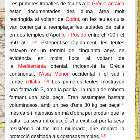
Les primeres troballes de teules a
la Grècia arcaica
estan documentades des d'una àrea molt
restringida al voltant de
Corint
, on les teules cuits
van començar a reemplaçar les teulades de palla
en dos temples d'Apol
·lo
i
Posidó
entre el 700 i el
650 aC.
Estenent-se ràpidament, les teules
[10]
estaven en un termini de cinquanta anys en
evidència en molts llocs al voltant de
la
Mediterrània
oriental, incloent-hi la Grècia
continental,
l'Àsia Menor
occidental i el sud i
centre
d'Itàlia
.
Les primeres teules mostraven
[11]
una forma de S, amb la paella i la rajola de coberta
formant una sola peça. Eren assumptes bastant
voluminosos, amb un pes d'uns 30 kg per peça
[12]
més cars i intensius en mà d'obra per produir que la
palla. La seva introducció s'ha explicat per la seva
resistència al foc molt millorada, que donava la
protecció desitjada als costosos temples.
[13]