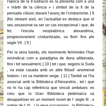
l'època de la Il·lustració es la presenta com a una
« màrtir de la ciència » i símbol de la fi de la
pensada clàssic davant l'avanç de l'cristianisme. [ 8
]No obstant això, en l'actualitat es destaca que el
seu assassinat va ser un cas excepcional i que, de
fet, l'escola neoplatònica alexandrina,
progressivament cristianitzada, va florir fins ple
segle VII . [ 9 ]
Per la seva banda, els moviments feministes l'han
reivindicat com a paradigma de dona alliberada,
fins i tot sexualment, [ 10 ] tot i que, segons la Suda
, va estar casada amb un altre filòsof -anomenat
Isidoro- i es va mantenir verge. [ 11 ] També se l'ha
associat amb la Biblioteca d'Alexandria , tot i que
no hi ha cap referència que vinculi ambdues: es
creu que la Gran Biblioteca ptolemaica va
desaparèixer en un moment incert de l' segle III , o
potser de l' IV , i la seva successora , la Biblioteca-