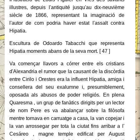
illustres, depuis l'antiquité jusqu'au dix-neuvième
siècle de 1866, representant la imaginació de
l'autor de com podria haver estat l'assalt contra
Hipatia.
Escultura de Odoardo Tabacchi que representa
Hipatia moments abans de la seva mort. [ 47 ]
Va començar llavors a córrer entre els cristians
d'Alexandria el rumor que la causant de la discòrdia
entre Cirilo i Orestes era la influent Hipatia, amiga i
consellera del seu exalumne i, presumiblement,
oposada als abusos de poder religiós. En plena
Quaresma , un grup de fanàtics dirigits per un lector
de nom Pere es va abalançar sobre la filòsofa
mentre tornava en carruatge a casa, la van copejar i
la van arrossegar per tota la ciutat fins arribar a l'
Cesáreo , magne temple edificat per August