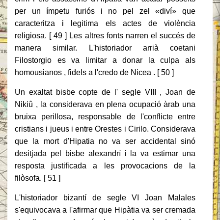
per un ímpetu furiós i no pel zel «diví» que
caracteritza i legitima els actes de violència
religiosa. [ 49 ] Les altres fonts narren el succés de
manera similar. L'historiador arrià coetani
Filostorgio es va limitar a donar la culpa als
homousianos , fidels a l'credo de Nicea . [ 50 ]
Un exaltat bisbe copte de l' segle VIII , Joan de
Nikiû , la considerava en plena ocupació àrab una
bruixa perillosa, responsable de l'conflicte entre
cristians i jueus i entre Orestes i Cirilo. Considerava
que la mort d'Hipatia no va ser accidental sinó
desitjada pel bisbe alexandrí i la va estimar una
resposta justificada a les provocacions de la
filòsofa. [ 51 ]
L'historiador bizantí de segle VI Joan Malales
s'equivocava a l'afirmar que Hipàtia va ser cremada