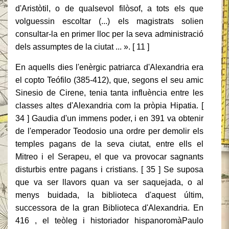
d'Aristòtil, o de qualsevol filòsof, a tots els que
volguessin escoltar (...) els magistrats solien
consultar-la en primer lloc per la seva administració
dels assumptes de la ciutat ... ». [ 11 ]
En aquells dies l'enèrgic patriarca d'Alexandria era
el copto Teófilo (385-412), que, segons el seu amic
Sinesio de Cirene, tenia tanta influència entre les
classes altes d'Alexandria com la pròpia Hipatia. [
34 ] Gaudia d'un immens poder, i en 391 va obtenir
de l'emperador Teodosio una ordre per demolir els
temples pagans de la seva ciutat, entre ells el
Mitreo i el Serapeu, el que va provocar sagnants
disturbis entre pagans i cristians. [ 35 ] Se suposa
que va ser llavors quan va ser saquejada, o al
menys buidada, la biblioteca d'aquest últim,
successora de la gran Biblioteca d'Alexandria. En
416 , el teòleg i historiador hispanoromàPaulo