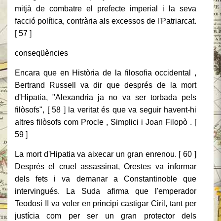
mitjà de combatre el prefecte imperial i la seva
facció política, contrària als excessos de l'Patriarcat.
[ 57 ]
conseqüències
Encara que en Història de la filosofia occidental ,
Bertrand Russell va dir que després de la mort
d'Hipatia, "Alexandria ja no va ser torbada pels
filòsofs", [ 58 ] la veritat és que va seguir havent-hi
altres filòsofs com Procle , Simplici i Joan Filopò . [
59 ]
La mort d'Hipatia va aixecar un gran enrenou. [ 60 ]
Després el cruel assassinat, Orestes va informar
dels fets i va demanar a Constantinoble que
intervingués. La Suda afirma que l'emperador
Teodosi II va voler en principi castigar Ciril, tant per
justícia com per ser un gran protector dels