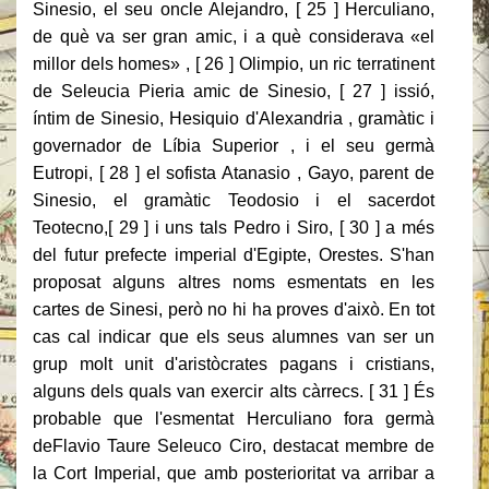
Sinesio, el seu oncle Alejandro, [ 25 ] Herculiano,
de què va ser gran amic, i a què considerava «el
millor dels homes» , [ 26 ] Olimpio, un ric terratinent
de Seleucia Pieria amic de Sinesio, [ 27 ] issió,
íntim de Sinesio, Hesiquio d'Alexandria , gramàtic i
governador de Líbia Superior , i el seu germà
Eutropi, [ 28 ] el sofista Atanasio , Gayo, parent de
Sinesio, el gramàtic Teodosio i el sacerdot
Teotecno,[ 29 ] i uns tals Pedro i Siro, [ 30 ] a més
del futur prefecte imperial d'Egipte, Orestes. S'han
proposat alguns altres noms esmentats en les
cartes de Sinesi, però no hi ha proves d'això. En tot
cas cal indicar que els seus alumnes van ser un
grup molt unit d'aristòcrates pagans i cristians,
alguns dels quals van exercir alts càrrecs. [ 31 ] És
probable que l'esmentat Herculiano fora germà
deFlavio Taure Seleuco Ciro, destacat membre de
la Cort Imperial, que amb posterioritat va arribar a