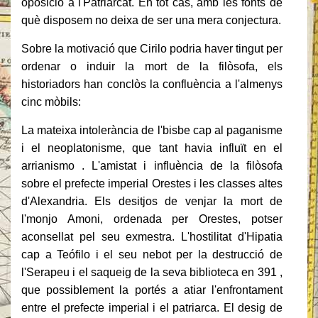
oposició a l'Patriarcat. En tot cas, amb les fonts de
què disposem no deixa de ser una mera conjectura.
Sobre la motivació que Cirilo podria haver tingut per
ordenar o induir la mort de la filòsofa, els
historiadors han conclòs la confluència a l'almenys
cinc mòbils:
La mateixa intolerància de l'bisbe cap al paganisme
i el neoplatonisme, que tant havia influït en el
arrianismo . L'amistat i influència de la filòsofa
sobre el prefecte imperial Orestes i les classes altes
d'Alexandria. Els desitjos de venjar la mort de
l'monjo Amoni, ordenada per Orestes, potser
aconsellat pel seu exmestra. L'hostilitat d'Hipatia
cap a Teófilo i el seu nebot per la destrucció de
l'Serapeu i el saqueig de la seva biblioteca en 391 ,
que possiblement la portés a atiar l'enfrontament
entre el prefecte imperial i el patriarca. El desig de