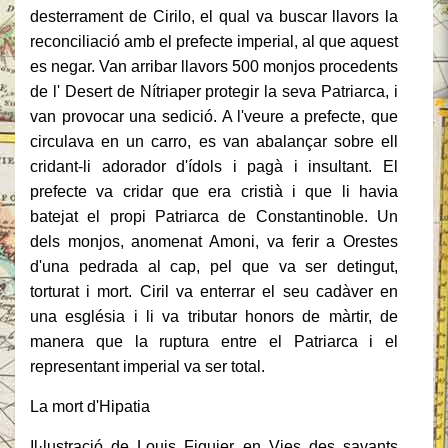
desterrament de Cirilo, el qual va buscar llavors la
reconciliació amb el prefecte imperial, al que aquest
es negar. Van arribar llavors 500 monjos procedents
de l' Desert de Nítriaper protegir la seva Patriarca, i
van provocar una sedició. A l'veure a prefecte, que
circulava en un carro, es van abalançar sobre ell
cridant-li adorador d'ídols i pagà i insultant. El
prefecte va cridar que era cristià i que li havia
batejat el propi Patriarca de Constantinoble. Un
dels monjos, anomenat Amoni, va ferir a Orestes
d'una pedrada al cap, pel que va ser detingut,
torturat i mort. Ciril va enterrar el seu cadàver en
una església i li va tributar honors de màrtir, de
manera que la ruptura entre el Patriarca i el
representant imperial va ser total.
La mort d'Hipatia
Il·lustració de Louis Figuier en Vies des savants