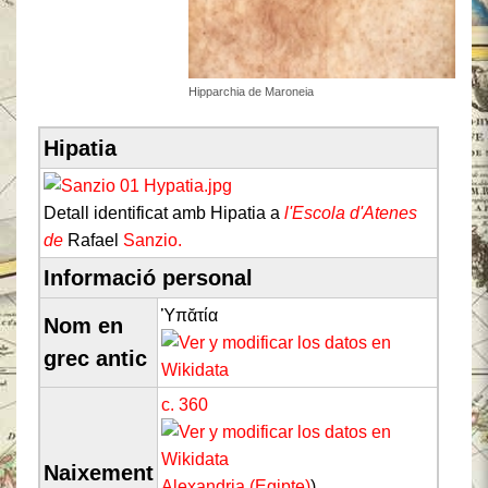
Hipparchia de Maroneia
Hipatia
Detall identificat amb Hipatia a
l'Escola d'Atenes
de
Rafael
Sanzio.
Informació personal
Ὑπᾰτία
Nom en
grec antic
c.
360
Naixement
Alexandria
(Egipte)
)