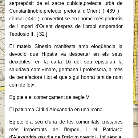
serprepòsit de el sacre cubicle,prefecte urbà de
Constantinoble,prefecte pretorià d'Orient ( 439 ) i
cònsol ( 441 ), convertint-se en l'home més poderós
de l'Imperi d'Orient després de l'propi emperador
Teodosio II . [ 32 ]
El mateix Sinesio manifesta amb eloqüència la
devoció que Hipatia va despertar en els seus
deixebles: en la carta 16 del seu epistolari la
saludava com «mare, germana i professora, a més
de benefactora i tot el que sigui honrat tant de nom
com de fet».
Egipte a el començament de segle V
El patriarca Ciril d'Alexandria en una icona.
Egipte era seu d'una de les comunitats cristianes
més importants de l'Imperi, i el Patriarca
d'Alexandria gaudia de l'màxim prestigi i influència,