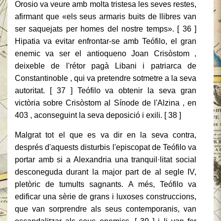
Orosio va veure amb molta tristesa les seves restes,
afirmant que «els seus armaris buits de llibres van
ser saquejats per homes del nostre temps». [ 36 ]
Hipatia va evitar enfrontar-se amb Teófilo, el gran
enemic va ser el antioqueno Joan Crisòstom ,
deixeble de l'rétor pagà Libani i patriarca de
Constantinoble , qui va pretendre sotmetre a la seva
autoritat. [ 37 ] Teófilo va obtenir la seva gran
victòria sobre Crisòstom al Sínode de l'Alzina , en
403 , aconseguint la seva deposició i exili. [ 38 ]
Malgrat tot el que es va dir en la seva contra,
després d'aquests disturbis l'episcopat de Teófilo va
portar amb si a Alexandria una tranquil·litat social
desconeguda durant la major part de al segle IV,
pletòric de tumults sagnants. A més, Teófilo va
edificar una sèrie de grans i luxoses construccions,
que van sorprendre als seus contemporanis, van