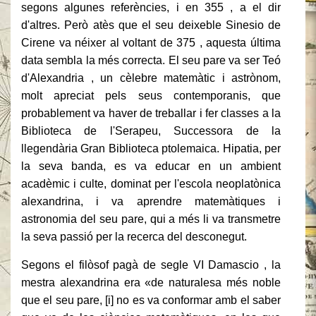
segons algunes referències, i en 355 , a el dir
d'altres. Però atès que el seu deixeble Sinesio de
Cirene va néixer al voltant de 375 , aquesta última
data sembla la més correcta. El seu pare va ser Teó
d'Alexandria , un cèlebre matemàtic i astrònom,
molt apreciat pels seus contemporanis, que
probablement va haver de treballar i fer classes a la
Biblioteca de l'Serapeu, Successora de la
llegendària Gran Biblioteca ptolemaica. Hipatia, per
la seva banda, es va educar en un ambient
acadèmic i culte, dominat per l'escola neoplatònica
alexandrina, i va aprendre matemàtiques i
astronomia del seu pare, qui a més li va transmetre
la seva passió per la recerca del desconegut.
Segons el filòsof pagà de segle VI Damascio , la
mestra alexandrina era «de naturalesa més noble
que el seu pare, [i] no es va conformar amb el saber