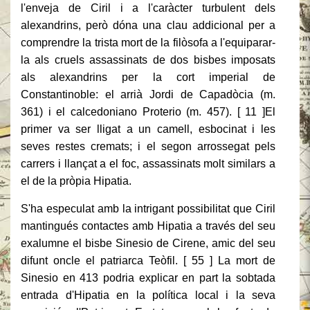
l'enveja de Ciril i a l'caràcter turbulent dels
alexandrins, però dóna una clau addicional per a
comprendre la trista mort de la filòsofa a l'equiparar-
la als cruels assassinats de dos bisbes imposats
als alexandrins per la cort imperial de
Constantinoble: el arrià Jordi de Capadòcia (m.
361) i el calcedoniano Proterio (m. 457). [ 11 ]El
primer va ser lligat a un camell, esbocinat i les
seves restes cremats; i el segon arrossegat pels
carrers i llançat a el foc, assassinats molt similars a
el de la pròpia Hipatia.
S'ha especulat amb la intrigant possibilitat que Ciril
mantingués contactes amb Hipatia a través del seu
exalumne el bisbe Sinesio de Cirene, amic del seu
difunt oncle el patriarca Teòfil. [ 55 ] La mort de
Sinesio en 413 podria explicar en part la sobtada
entrada d'Hipatia en la política local i la seva