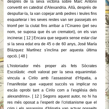
després de la seva victòria sobre Marc Antonii
convertit en catedral d'Alexandria. Allà, després de
despullar-la, la van copejar amb pedres i teules fins
esquarterar i les seves restes van ser passejats en
triomf per la ciutat fins arribar a l'Cinareo (pel seu
nom, se suposa que és un crematori), on els van
incinerar. [ 12 ] Encara que segueix sense estar clar
si la seva edat era de 45 o de 60 anys, José María
Blázquez Martínez s'inclina per aquesta última
opció. [ 48 ]
L'historiador més proper als fets Sòcrates
Escolàstic -molt valorat per la seva equanimitat-
vincula a Cirilo amb l'assassinat d'Hipatia, a
l'manifestar que «aquest succés va implicar no
escàs oprobi tant a Cirilo com a l'església dels
alexandrins». [ 12 ] Segons aquest autor, no hi ha
res més oposat a l'esperit de l'cristianisme que el
crim i els assassins d'Hipatia van actuar posseïts