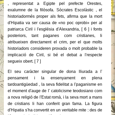
, representat a Egipte pel prefecte Orestes,
exalumne de la filòsofa. Sòcrates Escolàstic , el
historiadormés proper als fets, afirma que la mort
d'Hipatia va ser causa de «no poc oprobi» per al
patriarca Ciril i l'església d'Alexandria, [ 6 ] i fonts
posteriors, tant paganes com cristianes, li
atribueixen directament el crim, per el que molts
historiadors consideren provada o molt probable la
implicació de Ciril, si bé el debat a l'respecte
segueix obert. [ 7 ]
El seu caràcter singular de dona lliurada a l'
pensament i la ensenyament en plena
tardoantigüedad , la seva fidelitat a l'paganisme en
el moment d'auge de l' catolicisme teodosiano com
a nova religió de l'Estat romà, i la seva mort a mans
de cristians li han conferit gran fama. La figura
d'Hipatia s'ha convertit en un veritable mite : des de