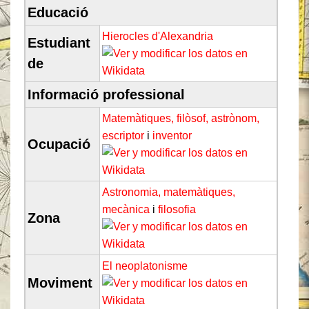
Educació
Hierocles d'Alexandria
Estudiant
de
Informació professional
Matemàtiques,
filòsof,
astrònom,
escriptor
i
inventor
Ocupació
Astronomia,
matemàtiques,
mecànica
i
filosofia
Zona
El neoplatonisme
Moviment