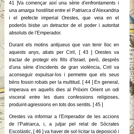
41 ]Va començar així una sèrie d'enfrontaments i
una amarga hostilitat entre el Patriarca d'Alexandria
i el prefecte imperial Orestes, que veia en el
poderós bisbe un detractor de el poder i autoritat
absoluts de l'Emperador.
Durant els motins antijueus que van tenir lloc en
aquests anys, atiats per Ciril, [ 43 ] Orestes va
tractar de protegir els fills d'Israel, però, després
d'una sèrie d'incidents de gran violència, Ciril va
aconseguir expulsar-los i permetre que els seus
béns fossin robats per la multitud. [ 44 ] En general,
imperava en aquells dies al Pròxim Orient un odi
visceral entre les dues confessions religioses,
produint-agressions en tots dos sentits. [ 45 ]
Orestes va informar a l'Emperador de les accions
de l'Patriarca, i, a jutjar pel relat de Sòcrates
Escolàstic, [ 46 ] va haver de sol·licitar la deposició i