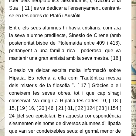
líder dels neoplatònics alexandrins, i, d'acord a la
Sua , [ 11 ] es va dedicar a l'ensenyament, centrant-
se en les obres de Plató i Aristòtil .
Entre els seus alumnes hi havia cristians, com ara
la seva alumne predilecte, Sinesio de Cirene (amb
posterioritat bisbe de Ptolemaida entre 409 i 413),
pertanyent a una família rica i poderosa, que va
mantenir una gran amistat amb la seva mestra. [ 16 ]
Sinesio va deixar escrita molta informació sobre
Hipatia. Es referia a ella com "l'autèntica mestra
dels misteris de la filosofia ". [ 17 ] Gràcies a ell
coneixem les seves obres, tot i que cap s'hagi
conservat. Va dirigir a Hipatia les cartes 10, [ 18 ]
15, [ 19 ] 16, [ 20 ] 46, [ 21 ] 81, [ 22 ] 124 [ 23 ] i 154 [
24 ]del seu epistolari. En aquesta correspondència
s'esmenten els noms de diversos alumnes d'Hipatia
que van ser condeixebles seus: el germà menor de