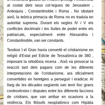
al costat dels seus col·legues de Jerusalem ,
Antioquia , Constantinoble i Roma . No obstant
això, la teòrica primacia de Roma no es traduïa en
autoritat suprema. Durant els segles IV i V els
conflictes doctrinals i les lluites de poder entre els
patriarcats, especialment entre Alexandria i
Constantinoble, van ser constants.
Teodosi I el Gran havia convertit el cristianisme en
religió d'Estat pel Edicte de Tessalònica de 380 ,
imposant la ortodòxia nicena . Això va provocar la
reacció tant dels pagans com de les diferents
interpretacions de l'cristianisme, ara oficialment
convertides en heretgies a perseguir i eradicar. Al
llarg de les dècades següents van tenir lloc grans
controvèrsies i disputes entre les diferents faccions
de cristians, que van arribar en ocasions a la
violència. Els filòsofs neoplatònics com Hipàtia