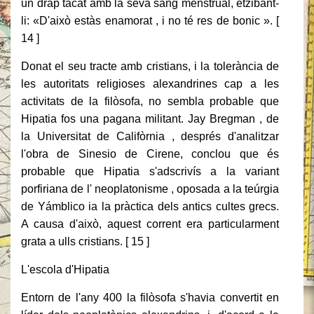
un drap tacat amb la seva sang menstrual, etzibant-
li: «D'això estàs enamorat , i no té res de bonic ». [
14 ]
Donat el seu tracte amb cristians, i la tolerància de
les autoritats religioses alexandrines cap a les
activitats de la filòsofa, no sembla probable que
Hipatia fos una pagana militant. Jay Bregman , de
la Universitat de Califòrnia , després d'analitzar
l'obra de Sinesio de Cirene, conclou que és
probable que Hipatia s'adscrivís a la variant
porfiriana de l' neoplatonisme , oposada a la teúrgia
de Yámblico ia la pràctica dels antics cultes grecs.
A causa d'això, aquest corrent era particularment
grata a ulls cristians. [ 15 ]
L'escola d'Hipatia
Entorn de l'any 400 la filòsofa s'havia convertit en