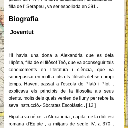
filla de l' Serapeu , va ser espoliada en 391 .
Biografia
Joventut
Hi havia una dona a Alexandria que es deia
Hipàtia, filla de el filòsof Teó, que va aconseguir tals
coneixements en literatura i ciència, que va
sobrepassar en molt a tots els filòsofs del seu propi
temps. Havent passat a l'escola de Plató i Plotí ,
explicava els principis de la filosofia als seus
oients, molts dels quals venien de lluny per rebre la
seva instrucció.- Sòcrates Escolàstic . [ 12 ]
Hipatia va néixer a Alexandria , capital de la diòcesi
romana d'Egipte , a mitjans de segle IV, a 370 ,