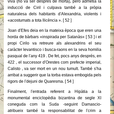
viva (ho va ser després de morta), però admetia la
inducció de Ciril i culpava també a la pròpia
naturalesa dels habitants d'Alexandria, violents i
«acostumats a tota llicència ». [ 52 ]
Joan d'Efes deia en la mateixa època que eren una
horda de bàrbars «inspirada per Satanàs» [ 53 ] i el
propi Cirilo va retreure als alexandrins el seu
caràcter levantisco i busca-raons en la seva homilia
pasqual de l'any 419 . De fet, pocs anys després, en
422 , el successor d'Orestes com prefecte imperial,
Calisto , va ser mort en un nou tumult. També s'ha
arribat a suggerir que la torba estava embogida pels
rigors de l'dejuni de Quaresma. [ 54 ]
Finalment, l'entrada referent a Hipàtia a la
monumental enciclopèdia bizantina de segle XI
coneguda com la Suda -seguint Damascio-
atribueix també la responsabilitat de l'crim a