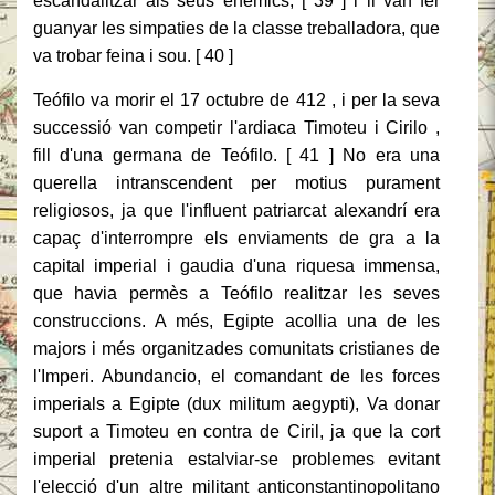
escandalitzar als seus enemics, [ 39 ] i li van fer
guanyar les simpaties de la classe treballadora, que
va trobar feina i sou. [ 40 ]
Teófilo va morir el 17 octubre de 412 , i per la seva
successió van competir l'ardiaca Timoteu i Cirilo ,
fill d'una germana de Teófilo. [ 41 ] No era una
querella intranscendent per motius purament
religiosos, ja que l'influent patriarcat alexandrí era
capaç d'interrompre els enviaments de gra a la
capital imperial i gaudia d'una riquesa immensa,
que havia permès a Teófilo realitzar les seves
construccions. A més, Egipte acollia una de les
majors i més organitzades comunitats cristianes de
l'Imperi. Abundancio, el comandant de les forces
imperials a Egipte (dux militum aegypti), Va donar
suport a Timoteu en contra de Ciril, ja que la cort
imperial pretenia estalviar-se problemes evitant
l'elecció d'un altre militant anticonstantinopolitano