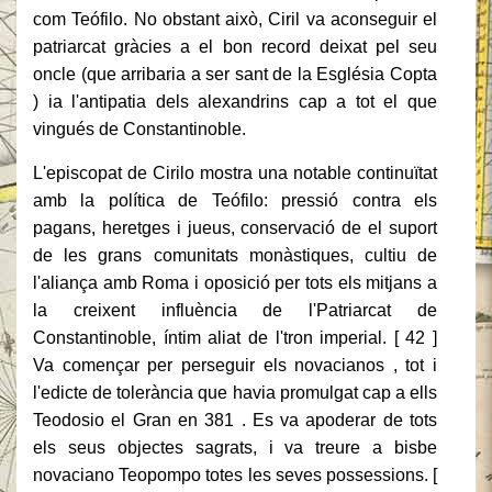
com Teófilo. No obstant això, Ciril va aconseguir el
patriarcat gràcies a el bon record deixat pel seu
oncle (que arribaria a ser sant de la Església Copta
) ia l'antipatia dels alexandrins cap a tot el que
vingués de Constantinoble.
L'episcopat de Cirilo mostra una notable continuïtat
amb la política de Teófilo: pressió contra els
pagans, heretges i jueus, conservació de el suport
de les grans comunitats monàstiques, cultiu de
l'aliança amb Roma i oposició per tots els mitjans a
la creixent influència de l'Patriarcat de
Constantinoble, íntim aliat de l'tron imperial. [ 42 ]
Va començar per perseguir els novacianos , tot i
l'edicte de tolerància que havia promulgat cap a ells
Teodosio el Gran en 381 . Es va apoderar de tots
els seus objectes sagrats, i va treure a bisbe
novaciano Teopompo totes les seves possessions. [