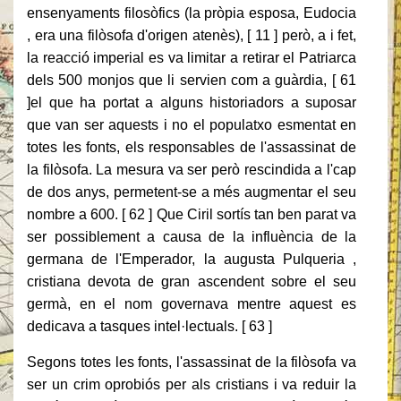
ensenyaments filosòfics (la pròpia esposa, Eudocia
, era una filòsofa d'origen atenès), [ 11 ] però, a i fet,
la reacció imperial es va limitar a retirar el Patriarca
dels 500 monjos que li servien com a guàrdia, [ 61
]el que ha portat a alguns historiadors a suposar
que van ser aquests i no el populatxo esmentat en
totes les fonts, els responsables de l'assassinat de
la filòsofa. La mesura va ser però rescindida a l'cap
de dos anys, permetent-se a més augmentar el seu
nombre a 600. [ 62 ] Que Ciril sortís tan ben parat va
ser possiblement a causa de la influència de la
germana de l'Emperador, la augusta Pulqueria ,
cristiana devota de gran ascendent sobre el seu
germà, en el nom governava mentre aquest es
dedicava a tasques intel·lectuals. [ 63 ]
Segons totes les fonts, l'assassinat de la filòsofa va
ser un crim oprobiós per als cristians i va reduir la