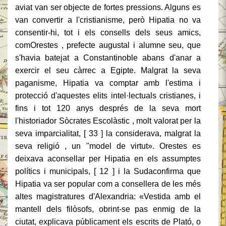
aviat van ser objecte de fortes pressions. Alguns es
van convertir a l'cristianisme, però Hipatia no va
consentir-hi, tot i els consells dels seus amics,
comOrestes , prefecte augustal i alumne seu, que
s'havia batejat a Constantinoble abans d'anar a
exercir el seu càrrec a Egipte. Malgrat la seva
paganisme, Hipatia va comptar amb l'estima i
protecció d'aquestes elits intel·lectuals cristianes, i
fins i tot 120 anys després de la seva mort
l'historiador Sòcrates Escolàstic , molt valorat per la
seva imparcialitat, [ 33 ] la considerava, malgrat la
seva religió , un "model de virtut». Orestes es
deixava aconsellar per Hipatia en els assumptes
polítics i municipals, [ 12 ] i la Sudaconfirma que
Hipatia va ser popular com a consellera de les més
altes magistratures d'Alexandria: «Vestida amb el
mantell dels filòsofs, obrint-se pas enmig de la
ciutat, explicava públicament els escrits de Plató, o