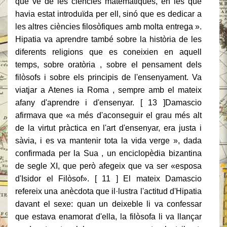
que ve de les ciències matemàtiques, en les que
havia estat introduïda per ell, sinó que es dedicar a
les altres ciències filosòfiques amb molta entrega ».
Hipatia va aprendre també sobre la història de les
diferents religions que es coneixien en aquell
temps, sobre oratòria , sobre el pensament dels
filòsofs i sobre els principis de l'ensenyament. Va
viatjar a Atenes ia Roma , sempre amb el mateix
afany d'aprendre i d'ensenyar. [ 13 ]Damascio
afirmava que «a més d'aconseguir el grau més alt
de la virtut pràctica en l'art d'ensenyar, era justa i
sàvia, i es va mantenir tota la vida verge », dada
confirmada per la Sua , un enciclopèdia bizantina
de segle XI, que però afegeix que va ser «esposa
d'Isidor el Filòsof». [ 11 ] El mateix Damascio
refereix una anècdota que il·lustra l'actitud d'Hipatia
davant el sexe: quan un deixeble li va confessar
que estava enamorat d'ella, la filòsofa li va llançar