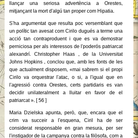
llançar una seriosa advertència a Orestes,
mitjançant la mort d'algú tan proper com Hipatia.
S'ha argumentat que resulta poc versemblant que
un polític tan avesat com Cirilo dugués a terme una
acció tan contraproduent i que es va demostrar
perniciosa per als interessos de l'poderós patriarcat
alexandrí. Christopher Haas , de la Universitat
Johns Hopkins , conclou que, amb les fonts de les
que actualment disposem, «mai sabrem si el propi
Cirilo va orquestrar l'atac, o si, a l'igual que en
l'agressió contra Orestes, certs partidaris es van
decidir unilateralment a lluitar en favor de el
patriarcat ». [ 56 ]
Maria Dzielska apunta, però, que, encara que el
crim va succeir a l'esquena, Ciril ha de ser
considerat responsable en gran mesura, per ser
l'instigador de la campanya contra la filòsofa, com a