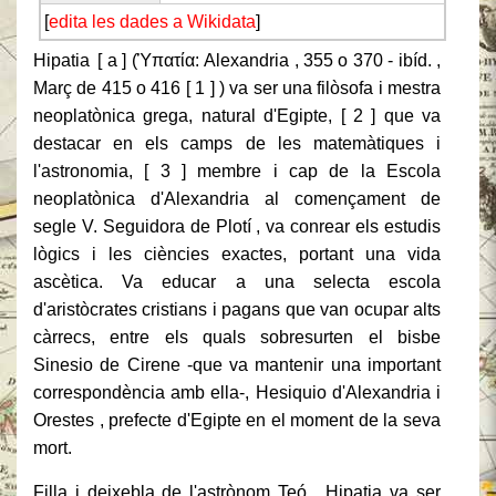
[
edita les dades a Wikidata
]
Hipatia [ a ] (Ὑπατία: Alexandria , 355 o 370 - ibíd. ,
Març de 415 o 416 [ 1 ] ) va ser una filòsofa i mestra
neoplatònica grega, natural d'Egipte, [ 2 ] que va
destacar en els camps de les matemàtiques i
l'astronomia, [ 3 ] membre i cap de la Escola
neoplatònica d'Alexandria al començament de
segle V. Seguidora de Plotí , va conrear els estudis
lògics i les ciències exactes, portant una vida
ascètica. Va educar a una selecta escola
d'aristòcrates cristians i pagans que van ocupar alts
càrrecs, entre els quals sobresurten el bisbe
Sinesio de Cirene -que va mantenir una important
correspondència amb ella-, Hesiquio d'Alexandria i
Orestes , prefecte d'Egipte en el moment de la seva
mort.
Filla i deixebla de l'astrònom Teó , Hipatia va ser