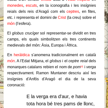
monedes
,
escuts
, en la iconografia i les insígnies
reials dels reis d'Aragó com els
ceptres
, en fites,
etc. i representa el domini de
Crist
(la creu) sobre el
món
(l'esfera).
El
globus crucíger
sol representar-se dividit en tres
camps, els quals simbolitzen els tres continents
medievals del món: Àsia, Europa i Àfrica.
En
heràldica
s'anomena tradicionalment en català
món
. A l'Edat Mitjana, el
globus
i el
ceptre reial
dels
monarques catalans rebien el nom de
pom
i
verga
[4]
respectivament. Ramon Muntaner descriu així les
insígnies d'Anfós d'Aragó el dia de la seva
coronació:
E la verga era d'aur, e havia
tota hora bé tres pams de llonc,