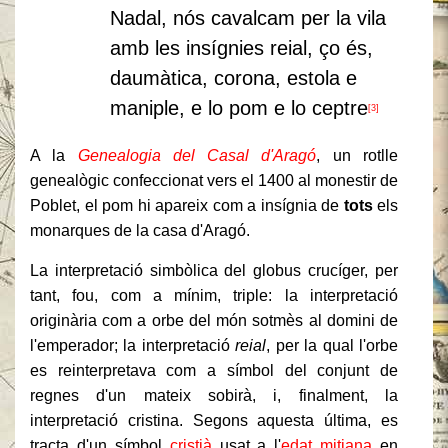
Nadal, nós cavalcam per la vila
amb les insígnies reial, ço és,
daumàtica, corona, estola e
maniple, e lo pom e lo ceptre
[3]
A la
Genealogia del Casal d'Aragó
, un rotlle
genealògic confeccionat vers el 1400 al monestir de
Poblet, el pom hi apareix com a insígnia de
tots
els
monarques de la casa d'Aragó.
La interpretació simbòlica del globus crucíger, per
tant, fou, com a mínim, triple: la interpretació
originària com a orbe del món sotmès al domini de
l'emperador; la interpretació
reial
, per la qual l'orbe
es reinterpretava com a símbol del conjunt de
regnes d'un mateix sobirà, i, finalment, la
interpretació cristina. Segons aquesta última, es
tracta d'un símbol
cristià
usat a l'
edat mitjana
en