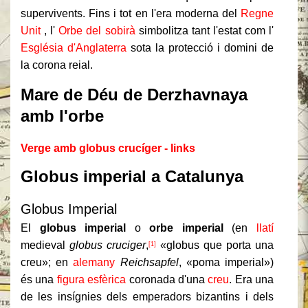
supervivents.
Fins i tot en l'era moderna del
Regne
Unit
, l'
Orbe del sobirà
simbolitza tant l'estat com l'
Església d'Anglaterra
sota la protecció i domini de
la corona reial.
Mare de Déu de Derzhavnaya
amb l'orbe
Verge amb globus crucíger - links
Globus imperial a Catalunya
Globus Imperial
El
globus imperial
o
orbe imperial
(en
llatí
medieval
globus cruciger
,
«globus que porta una
[1]
creu»; en
alemany
Reichsapfel
, «poma imperial»)
és una
figura esfèrica
coronada d'una
creu
. Era una
de les insígnies dels emperadors bizantins i dels