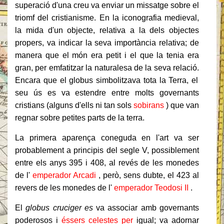
superació d'una creu va enviar un missatge sobre el
triomf del cristianisme.
En la iconografia medieval,
la mida d'un objecte, relativa a la dels objectes
propers, va indicar la seva importància relativa;
de
manera que el món era petit i el que la tenia era
gran, per emfatitzar la naturalesa de la seva relació.
Encara que el globus simbolitzava tota la Terra, el
seu ús es va estendre entre molts governants
cristians (alguns d'ells ni tan sols
sobirans
) que van
regnar sobre petites parts de la terra.
La primera aparença coneguda en l'art va ser
probablement a principis del segle V, possiblement
entre els anys 395 i 408, al revés de les monedes
de l'
emperador Arcadi
, però, sens dubte, el 423 al
revers de les monedes de l'
emperador Teodosi II
.
El
globus cruciger es
va associar amb governants
poderosos i
éssers celestes per
igual;
va adornar