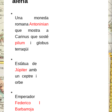
G
aleria
Una moneda
romana
Antoninian
que mostra a
Carinus que sosté
pilum
i globus
terraqüi
Estàtua de
Júpiter
amb
un ceptre i
orbe
Emperador
Federico I
Barbarroja