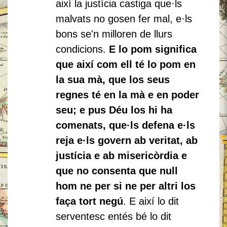
així la justícia castiga que·ls
malvats no gosen fer mal, e·ls
bons se'n milloren de llurs
condicions.
E lo pom significa
que així com ell té lo pom en
la sua mà, que los seus
regnes té en la mà e en poder
seu; e pus Déu los hi ha
comenats, que·ls defena e·ls
reja e·ls govern ab veritat, ab
justícia e ab misericòrdia e
que no consenta que null
hom ne per si ne per altri los
faça tort negú
. E així lo dit
serventesc entés bé lo dit