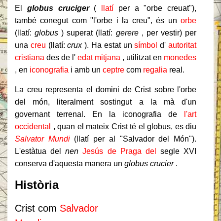
El
globus cruciger
(
llatí
per a "orbe creuat"),
també conegut com "l'orbe i la creu", és un
orbe
(llatí:
globus
) superat (llatí:
gerere
, per vestir) per
una
creu
(llatí:
crux
).
Ha estat un
símbol
d'
autoritat
cristiana
des de l'
edat mitjana
, utilitzat en
monedes
, en
iconografia
i amb un
ceptre
com
regalia
real.
La creu representa el domini de Crist sobre l'orbe
del món, literalment sostingut a la mà d'un
governant terrenal.
En la iconografia de
l'art
occidental
, quan el mateix Crist té el globus, es diu
Salvator Mundi
(llatí per al "Salvador del Món").
L'estàtua del
nen
Jesús de Praga del
segle XVI
conserva d'aquesta manera un
globus crucier
.
Història
Crist com
Salvador