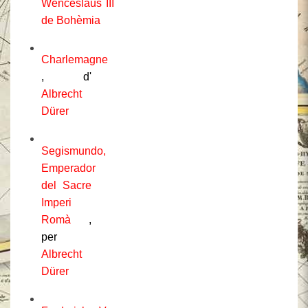
Wenceslaus III
de Bohèmia
Charlemagne
, d'
Albrecht
Dürer
Segismundo,
Emperador
del Sacre
Imperi
Romà
,
per
Albrecht
Dürer