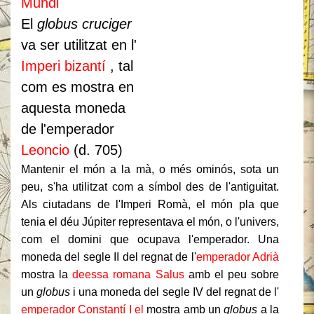
Mundi
El
globus cruciger
va ser utilitzat en l'
Imperi bizantí
, tal
com es mostra en
aquesta moneda
de l'emperador
Leoncio
(d. 705)
Mantenir el món a la mà, o més ominós, sota un
peu, s'ha utilitzat com a símbol des de l'antiguitat.
Als ciutadans de l'Imperi Romà, el món pla que
tenia el déu Júpiter representava el món, o l'univers,
com el domini que ocupava l'emperador.
Una
moneda del segle II del regnat de l'
emperador Adrià
mostra la
deessa romana
Salus
amb el peu sobre
un
globus
i una moneda del segle IV del regnat de l'
emperador Constantí I el
mostra amb un
globus
a la