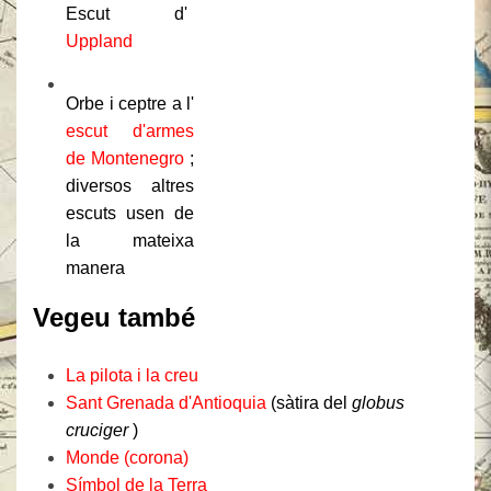
Escut d'
Uppland
Orbe i ceptre a l'
escut d'armes
de Montenegro
;
diversos altres
escuts usen de
la mateixa
manera
Vegeu també
La pilota i la creu
Sant Grenada d'Antioquia
(sàtira del
globus
cruciger
)
Monde (corona)
Símbol de la Terra