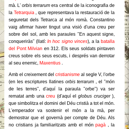
mà.
L'
orbis terrarum
era central de la iconografia de
la
Tetrarquia
, que representava la restauració de la
seguretat dels Tetrarca al món romà.
Constantino
vaig afirmar haver tingut una visió d'una creu per
sobre del sol, amb les paraules "En aquest signe,
conqueriràs" (llatí:
In hoc signo vinces
), a la
batalla
del Pont Milvian
en 312. Els seus soldats pintaven
creus sobre els seus escuts, i després van derrotar
al seu enemic,
Maxentius
.
Amb el creixement del
cristianisme
al segle V, l'orbe
(en les escriptures llatines
orbis terrarum
, el "món
de les terres", d'aquí la paraula "orbe") va ser
rematat amb una
creu
(d'aquí el
globus cruciger
),
que simbolitza el domini del Déu cristià a tot el món.
L'emperador va sostenir el món a la mà, per
demostrar que el governà per compte de Déu.
Als
no cristians ja familiaritzats amb el món
pagà
, la