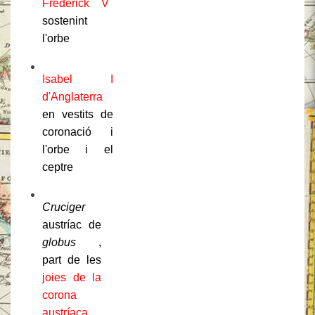
Frederick V
sostenint
l'orbe
Isabel I
d'Anglaterra
en vestits de
coronació i
l'orbe i el
ceptre
Cruciger
austríac de
globus
,
part de les
joies de la
corona
austríaca