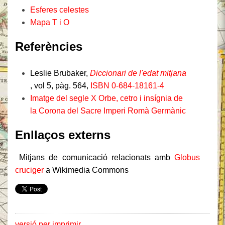
Esferes celestes
Mapa T i O
Referències
Leslie Brubaker,
Diccionari de l'edat mitjana
, vol 5, pàg.
564,
ISBN
0-684-18161-4
Imatge del segle X Orbe, cetro i insígnia de
la Corona del Sacre Imperi Romà Germànic
Enllaços externs
Mitjans de comunicació relacionats amb
Globus
cruciger
a Wikimedia Commons
versió per imprimir