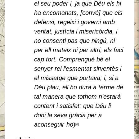
el seu poder i, ja que Déu els hi
ha encomanats, [convé] que els
defensi, regeixi i governi amb
veritat, justícia i misericòrdia, i
no consenti pas que ningú, ni
per ell mateix ni per altri, els faci
cap tort. Comprengué bé el
senyor rei l'esmentat sirventès i
el missatge que portava; i, si a
Déu plau, ell ho durà a terme de
tal manera que tothom n'estarà
content i satisfet: que Déu li
doni la seva gràcia per a
aconseguir-ho
)
[6]