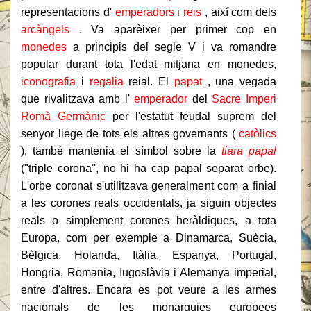
representacions d'
emperadors
i
reis
, així com dels
arcàngels
.
Va aparèixer per primer cop en
monedes
a principis del segle V i va romandre
popular durant tota l'edat mitjana en monedes,
iconografia
i
regalia
reial.
El
papat
, una vegada
que rivalitzava amb l'
emperador
del
Sacre Imperi
Romà Germànic
per l'estatut feudal suprem del
senyor liege de tots els altres governants (
catòlics
), també mantenia el símbol sobre la
tiara papal
("triple corona", no hi ha cap papal separat orbe).
L'orbe coronat s'utilitzava generalment com a finial
a les corones reals occidentals, ja siguin objectes
reals o simplement corones heràldiques, a tota
Europa, com per exemple a Dinamarca, Suècia,
Bèlgica, Holanda, Itàlia, Espanya, Portugal,
Hongria, Romania, Iugoslàvia i Alemanya imperial,
entre d'altres.
Encara es pot veure a les armes
nacionals de les monarquies europees