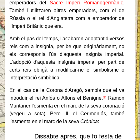
emperadors del
Sacre Imperi Romanogermànic
.
També l'utilitzaren altres emperadors, com el de
Rússia o el rei d'Anglaterra com a emperador de
l'Imperi Britànic que era.
Amb el pas del temps, l'acabaren adoptant diversos
reis com a insígnia, per bé que originàriament, no
els corresponia l'ús d'aquesta insígnia imperial.
L'adopció d'aquesta insígnia imperial per part de
certs reis obligà a modificar-ne el simbolisme o
interpretació simbòlica.
En el cas de la Corona d'Aragó, sembla que el va
introduir el rei Anfós o Alfons el Benigne.
Ramon
[2]
Muntaner l'esmenta en el marc de la seva coronació
(vegeu a sota). Pere III, el Cerimoniós, també
l'esmenta en el marc de la seva
Crònica
:
Dissabte aprés, que fo festa de