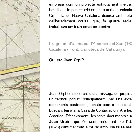
empresa com un projecte estrictament mercant
hostilitat i la persecució de les autoritats colon
Orpí i la de Nueva Cataluña dibuixa amb tota 
deliberadament oculta: que, fa quatre segle
treballava amb un estat en contra
.
Fragment d'un mapa d'Amèrica del Sud (160
Cataluña / Font: Cartoteca de Catalunya
Qui era Joan Orpí?
Joan Orpí era membre d’una nissaga de propietaris
un territori poblat, principalment, per una e
documents posteriors, consta com a llicenciat 
buscant feina a la Casa de Contratación. Ara bé,
Amèrica. Efectivament, les fonts documentals r
Juan Urpín
, que és com, més tard, se l’ide
(1623) camuflat com a militar amb una
falsa ide