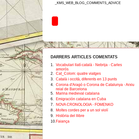
_KMS_WEB_BLOG_COMMENTS_ADVICE
DARRERS ARTICLES COMENTATS
1.
Vocabulari llatí-català - Nebrija - Carles
amorós
2.
Cat_Colom: quatre viatges
3.
Català i occità, diferents en 13 punts
4.
Corona d'Aragó o Corona de Catalunya - Arxiu
reial de Barcelona
5.
Marina medieval catalana
6.
Emigración catalana en Cuba
7.
NOVA CRONOLOGIA - FOMENKO
8.
Moltes cordes per a un sol violí
9.
Història del llibre
10.
Faiança