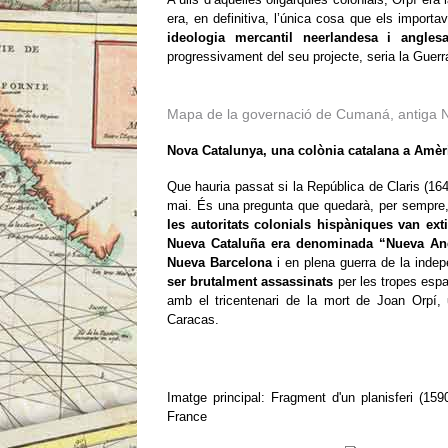
era, en definitiva, l’única cosa que els importav
ideologia mercantil neerlandesa i angles
progressivament del seu projecte, seria la Guerr
Mapa de la governació de Cumaná, antiga N
Nova Catalunya, una colònia catalana a Amèr
Que hauria passat si la República de Claris (1
mai. És una pregunta que quedarà, per sempre,
les autoritats colonials hispàniques van exti
Nueva Cataluña
era denominada “Nueva And
Nueva Barcelona
i en plena guerra de la inde
ser brutalment assassinats
per les tropes esp
amb el tricentenari de la mort de Joan Orpí,
Caracas.
Imatge principal: Fragment d'un planisferi (15
France