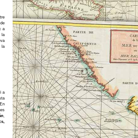
tre
 de
x a
 la
eva
 la
i a
sta
 En
ges
án
,
cs,