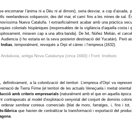
 encomanar l’ànima ni a Déu ni al dimoni), seria desviar, a cop d’aixada, p
ells neerlandesos solquessin, des del mar, el camí fins a les mines de sal. É
a novíssima Nueva Cataluña. I extraoficialment acabar amb una pràctica secu
rquies colonials hispàniques (responsables de la vigilància d’aquella costa i 
pitosament, miraven cap a una altra banda). De fet, Núñez Melián, el carcel
 Audiencia (i ho estaria en la seva posterior destinació del Yucatán). Però ai
 Indias
,
temporalment, revoqués a Orpí el càrrec i l’empresa (1632).
Andalusia, antiga Nova Catalunya (circa 1660) / Font: Instituto
 definitivament, a la colonització del territori. L’empresa d’Orpí va represen
ernació de Tierra Firme (el territori de les actuals Veneçuela i meitat oriental
ucció amb criteris empresarials
(naturalment amb el que en aquella època
t contraposats al model d’explotació senyorial del conjunt de dominis coloni
 ordenar sembrar conreus comercials (blat de moro, farratges, i, fins i tot,
ts-fàbrica
que havien de centralitzar la transformació i exportació del produc
ragona
.