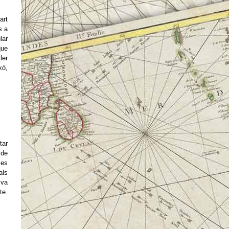
art
s a
lar
que
ler
xò,
tar
 de
 es
als
 va
te.