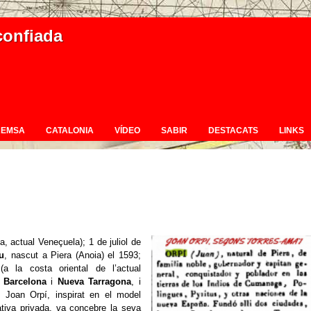
confiada
REMSA
CATALONIA
VÍDEO
SABIR
DESTACATS
LINKS
 actual Veneçuela); 1 de juliol de
u
, nascut a Piera (Anoia) el 1593;
(a la costa oriental de l’actual
 Barcelona
i
Nueva Tarragona
, i
. Joan Orpí, inspirat en el model
iativa privada, va concebre la seva