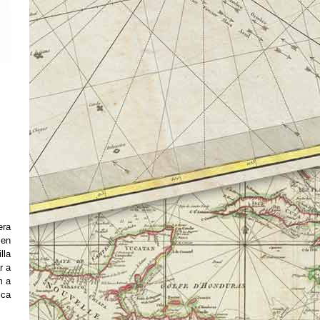
era
 en
lla
r a
m a
ica