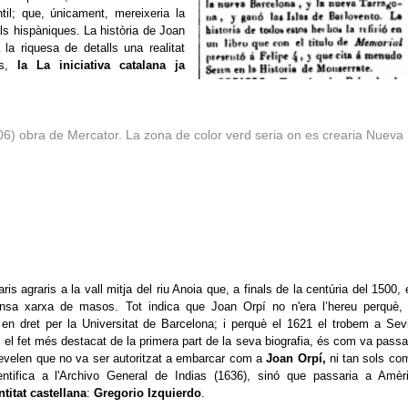
il; que, únicament, mereixeria la
ials hispàniques. La història de Joan
la riquesa de detalls una realitat
s,
la La iniciativa catalana ja
6) obra de Mercator. La zona de color verd seria on es crearia Nueva
 agraris a la vall mitja del riu Anoia que, a finals de la centúria del 1500, 
xtensa xarxa de masos. Tot indica que Joan Orpí no n'era l’hereu perquè,
en dret per la Universitat de Barcelona; i perquè el 1621 el trobem a Sevi
 el fet més destacat de la primera part de la seva biografia, és com va passa
evelen que no va ser autoritzat a embarcar com a
Joan Orpí,
ni tan sols co
ntifica a l'Archivo General de Indias (1636), sinó que passaria a Amèr
ntitat castellana
:
Gregorio Izquierdo
.