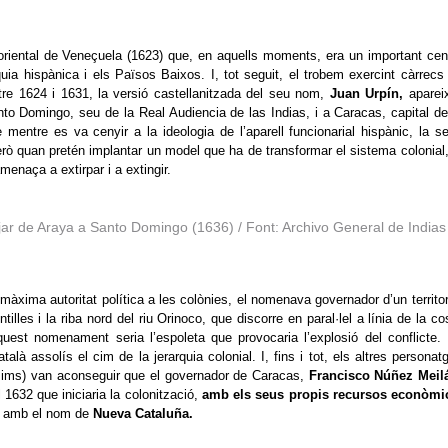
oriental de Veneçuela (1623) que, en aquells moments, era un important cen
ia hispànica i els Països Baixos. I, tot seguit, el trobem exercint càrrecs
Entre 1624 i 1631, la versió castellanitzada del seu nom,
Juan Urpín,
aparei
to Domingo, seu de la Real Audiencia de las Indias, i a Caracas, capital de
 mentre es va cenyir a la ideologia de l’aparell funcionarial hispànic, la s
erò quan pretén implantar un model que ha de transformar el sistema colonial,
menaça a extirpar i a extingir.
atjar de Araya a Santo Domingo (1636) / Font: Archivo General de Indias
 màxima autoritat política a les colònies, el nomenava governador d’un territor
ntilles i la riba nord del riu Orinoco, que discorre en paral·lel a línia de la co
uest nomenament seria l’espoleta que provocaria l’explosió del conflicte.
là assolís el cim de la jerarquia colonial. I, fins i tot, els altres personat
ssims) van aconseguir que el governador de Caracas,
Francisco Núñez Meil
1632 que iniciaria la colonització,
amb els seus propis recursos econòmi
ria amb el nom de
Nueva Cataluña.