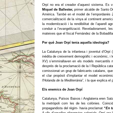
Orpí no era el creador d’aquest sistema. Es va
Miquel de Ballester,
primer alcalde de Santo Do
Amèrica. També en el model de l’empordanès
comercialització de la vinya al continent americà
la modernització i la rendibilitat de l’aparell a
conduir a l’evangelització. Reveladorament, les
mateixes que el fiscal Fernández de la Bobadill
Per què Joan Orpí tenia aquella ideologia?
La Catalunya de la infantesa i joventut d’Orpí
inèdita de creixement demogràfic i econòmic, i l
XV) s’emmirallaven en els models mercantils ne
després de la proclamació de la I República cata
comissionat un grup de fabricants catalans, qu
el clar propòsit d’implantar el model econòmic
l'Holanda de la Mediterrània
”, i la que explica el
Els enemics de Joan Orpí
Catalunya, Països Baixos i Anglaterra eren Satan
la metròpoli com les de les colònies. Coinc
propagandista del règim- havia proclamat
“
En t
A ulls d’aquelles oligarquies colonials, Orpí er