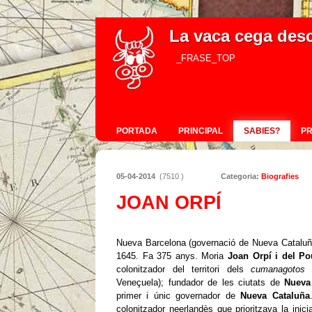
La vaca cega des
_FRASE_TOP
PORTADA
PRINCIPAL
SABIES?
P
05-04-2014
(7510 )
Categoria:
Biografies
JOAN ORPÍ
Nueva Barcelona (governació de Nueva Cataluña,
1645. Fa 375 anys. Moria
Joan Orpí i del Po
colonitzador del territori dels
cumanagotos
Veneçuela); fundador de les ciutats de
Nueva
primer i únic governador de
Nueva Cataluña
colonitzador neerlandès que prioritzava la inic