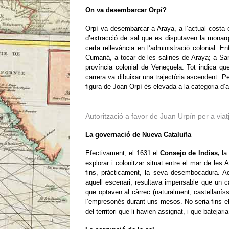
On va desembarcar Orpí?
Orpí va desembarcar a Araya, a l’actual costa 
d’extracció de sal que es disputaven la monarqu
certa rellevància en l’administració colonial. 
Cumaná, a tocar de les salines de Araya; a San
província colonial de Veneçuela. Tot indica que
carrera va dibuixar una trajectòria ascendent. P
figura de Joan Orpí és elevada a la categoria d’a
Autorització a favor de Juan Urpín per a vi
La governació de Nueva Cataluña
Efectivament, el 1631 el
Consejo de Indias,
la
explorar i colonitzar situat entre el mar de les A
fins, pràcticament, la seva desembocadura. Aq
aquell escenari, resultava impensable que un cata
que optaven al càrrec (naturalment, castellaní
l’empresonés durant uns mesos. No seria fins el 
del territori que li havien assignat, i que bateja