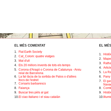
EL MÉS COMENTAT
EL MÉS
1.
Flat Earth Society
1.
Histò
2.
Cat_Colom: quatre viatges
2.
Mape
3.
Mal d'ull
3.
Ratha
4.
Els 20 millors invents de tots els temps
4.
Artic
5.
Corona d'Aragó o Corona de Catalunya - Arxiu
5.
La Ra
reial de Barcelona
6.
La fal·làcia de la sortida de Palos o d'altres
6.
Pany 
llocs de l'estret
7.
El ga
7.
Corsaris barbarescs
Navar
8.
Faiança
8.
Comte
9.
Buscar tres pèls al gat
9.
Històr
10.
El ciao italiano i el siau catalán
10.
Illumi