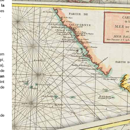
 la
les
.
rem
pí,
a),
 de
van
int
 de
 de