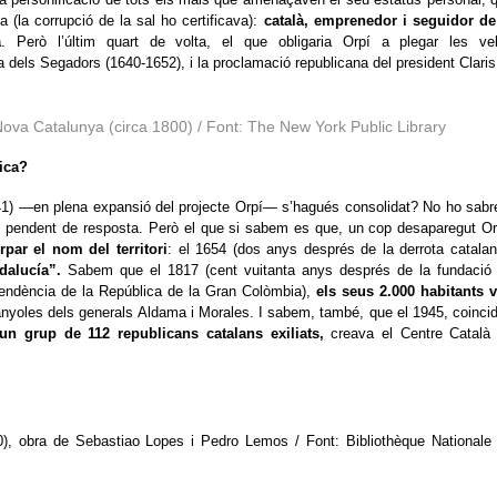
a (la corrupció de la sal ho certificava):
català, emprenedor i seguidor de
a
. Però l’últim quart de volta, el que obligaria Orpí a plegar les ve
a dels Segadors (1640-1652), i la proclamació republicana del president Claris
ova Catalunya (circa 1800) / Font: The New York Public Library
ica?
641) —en plena expansió del projecte Orpí— s’hagués consolidat? No ho sab
 pendent de resposta. Però el que si sabem es que, un cop desaparegut Or
rpar el nom del territori
: el 1654 (dos anys després de la derrota catalan
alucía”.
Sabem que el 1817 (cent vuitanta anys després de la fundació
pendència de la República de la Gran Colòmbia),
els seus 2.000 habitants 
anyoles dels generals Aldama i Morales. I sabem, també, que el 1945, coincid
un grup de 112 republicans catalans exiliats,
creava el Centre Català
90), obra de Sebastiao Lopes i Pedro Lemos / Font: Bibliothèque Nationale