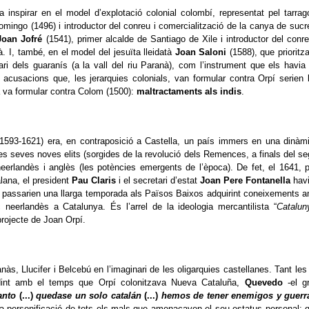
 inspirar en el model d’explotació colonial colombí, representat pel tarrag
mingo (1496) i introductor del conreu i comercialització de la canya de sucr
Joan Jofré
(1541), primer alcalde de Santiago de Xile i introductor del conre
. I, també, en el model del jesuïta lleidatà
Joan Saloni
(1588), que prioritz
grari dels guaranís (a la vall del riu Paranà), com l’instrument que els havia
 acusacions que, les jerarquies colonials, van formular contra Orpí serien 
a va formular contra Colom (1500):
maltractaments als indis
.
 (1593-1621) era, en contraposició a Castella, un país immers en una dinàm
es seves noves elits (sorgides de la revolució dels Remences, a finals del se
erlandès i anglès (les potències emergents de l’època). De fet, el 1641, 
lana, el president
Pau Claris
i el secretari d’estat
Joan Pere Fontanella
hav
e passarien una llarga temporada als Països Baixos adquirint coneixements 
 neerlandès a Catalunya. És l’arrel de la ideologia mercantilista “
Catalun
 projecte de Joan Orpí.
às, Llucifer i Belcebú en l’imaginari de les oligarquies castellanes. Tant les
idint amb el temps que Orpí colonitzava Nueva Cataluña,
Quevedo
-el g
anto
(...)
quedase un solo catalán
(...)
hemos de tener enemigos y guerr
a la personificació de tots els mals que amenaçaven el seu estatus personal; 