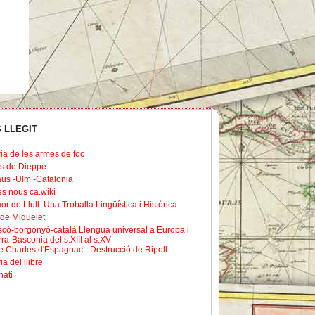
 LLEGIT
ria de les armes de foc
s de Dieppe
us -Ulm -Catalonia
les nous ca.wiki
or de Llull: Una Troballa Lingüística i Històrica
de Miquelet
scó-borgonyó-català Llengua universal a Europa i
ra-Basconia del s.XIII al s.XV
 Charles d'Espagnac - Destrucció de Ripoll
ia del llibre
nati