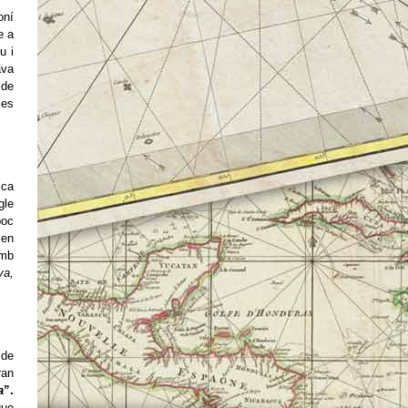
oní
e a
u i
ava
 de
les
ica
gle
poc
ien
amb
ya,
 de
ran
a
”.
que