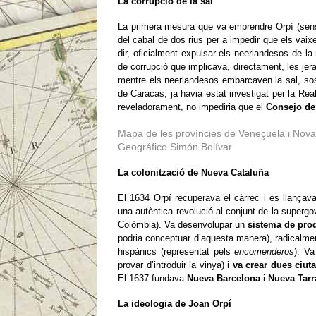
La corrupció de la sal
La primera mesura que va emprendre Orpí (sense
del cabal de dos rius per a impedir que els vaix
dir, oficialment expulsar els neerlandesos de l
de corrupció que implicava, directament, les jera
mentre els neerlandesos embarcaven la sal, sos
de Caracas, ja havia estat investigat per la Real
reveladorament, no impediria que el
Consejo de
Mapa de les províncies de Veneçuela i Nova 
Geográfico Simón Bolívar
La colonització de Nueva Cataluña
El 1634 Orpí recuperava el càrrec i es llançava,
una autèntica revolució al conjunt de la supergov
Colòmbia). Va desenvolupar un
sistema de prod
podria conceptuar d’aquesta manera), radicalmen
hispànics (representat pels
encomenderos
). Va
provar d’introduir la vinya) i
va crear dues ciuta
El 1637 fundava
Nueva Barcelona
i
Nueva Tar
La ideologia de Joan Orpí