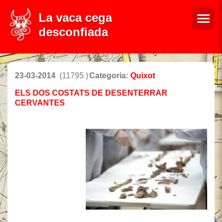
La vaca cega
desconfiada
23-03-2014
(11795 )
Categoria:
Quixot
ELS DOS COSTATS DE DESENTERRAR
CERVANTES