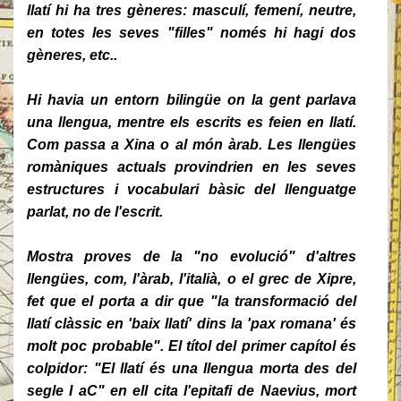
llatí hi ha tres gèneres: masculí, femení, neutre,
en totes les seves "filles" només hi hagi dos
gèneres, etc..
Hi havia un entorn bilingüe on la gent parlava
una llengua, mentre els escrits es feien en llatí.
Com passa a Xina o al món àrab. Les llengües
romàniques actuals provindrien en les seves
estructures i vocabulari bàsic del llenguatge
parlat, no de l'escrit.
Mostra proves de la "no evolució" d'altres
llengües, com, l'àrab, l'italià, o el grec de Xipre,
fet que el porta a dir que "la transformació del
llatí clàssic en 'baix llatí' dins la 'pax romana' és
molt poc probable". El títol del primer capítol és
colpidor: "El llatí és una llengua morta des del
segle I aC" en ell cita l'epitafi de Naevius, mort