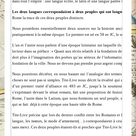
dans tout l’empire : une langue écrite, le latin et une langue parlée le roman
Les deux langues correspondaient à deux peuples qui ont longtemps coe
Rome la trace de ces deux peuples distincts.
Nous possédons essentiellement deux sources sur la histoire ancienne de
pratiquement à la même époque. Le premier est né en 59 av JC, le second en 
L’un et l’autre nous parlent d’une époque lointaine sur laquelle ils possèdent
lecteur dans sa préface :« Quant aux récits relatifs à la fondation de Rome o
doit plus à l’imagination des poètes qu’au sérieux de l’information ». De
fondation de la ville. Nous ne devons pas prendre pour argent comptant sa ve
Nous pourrions décréter, en nous basant sur l’analogie des termes, que le
choses ne sont pas si simples. Tite-Live nous décrit la rivalité qui a oppo
d’un premier traité d’alliance en 493 av JC, jusqu’à la soumission défin
s’exprimant devant le sénat romain, fait une proposition de fusion des deu
Rome, l’autre dans le Latium, que nous formions un seul peuple, un seul Et
qui se fait déjà à cette époque une haute idée de Rome.
Tite-Live précise que lors du dernier conflit entre les Romains et les Latin
langue, les mœurs, le mode d’armement(…) correspondaient à ceux des Rom
sans merci. Ces deux peuples étaient-ils si proches que Tite-Live le dit ?