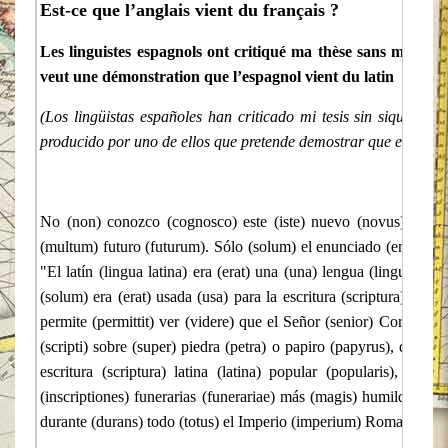
Est-ce que l’anglais vient du français ?
Les linguistes espagnols ont critiqué ma thèse sans même avo
veut une démonstration que l’espagnol vient du latin
(Los lingüistas españoles han criticado mi tesis sin siquiera d
producido por uno de ellos que pretende demostrar que el español
No (non) conozco (cognosco) este (iste) nuevo (novus) libro (l
(multum) futuro (futurum). Sólo (solum) el enunciado (enuntiatio)
"El latín (lingua latina) era (erat) una (una) lengua (lingua) m
(solum) era (erat) usada (usa) para la escritura (scriptura) y (et
permite (permittit) ver (videre) que el Señor (senior) Cortez ign
(scripti) sobre (super) piedra (petra) o papiro (papyrus), que 
escritura (scriptura) latina (latina) popular (popularis), esp
(inscriptiones) funerarias (funerariae) más (magis) humildes (hu
durante (durans) todo (totus) el Imperio (imperium) Romano (rom