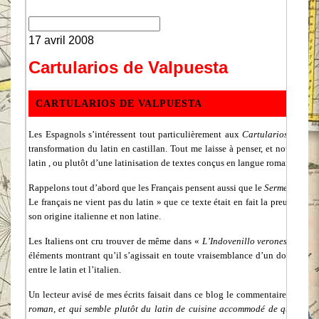
17 avril 2008
Cartularios de Valpuesta
CARTULARIOS DE VALPUESTA
Les Espagnols s’intéressent tout particulièrement aux
Cartularios de Val
transformation du latin en castillan. Tout me laisse à penser, et nous allon
latin , ou plutôt d’une latinisation de textes conçus en langue romane, très 
Rappelons tout d’abord que les Français pensent aussi que le
Serment de St
Le français ne vient pas du latin » que ce texte était en fait la preuve qu
son origine italienne et non latine.
Les Italiens ont cru trouver de même dans «
L’Indovenillo veronese
» (la d
éléments montrant qu’il s’agissait en toute vraisemblance d’un document é
entre le latin et l’italien.
Un lecteur avisé de mes écrits faisait dans ce blog le commentaire suivant
roman, et qui semble plutôt du latin de cuisine accommodé de quelques mots