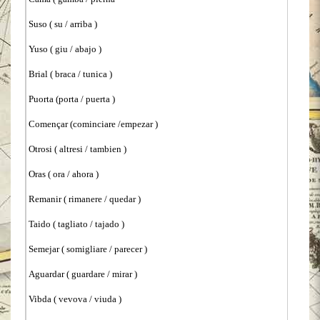
Suso ( su / arriba )
Yuso ( giu / abajo )
Brial ( braca / tunica )
Puorta (porta / puerta )
Començar (cominciare /empezar )
Otrosi ( altresi / tambien )
Oras ( ora / ahora )
Remanir ( rimanere / quedar )
Taido ( tagliato / tajado )
Semejar ( somigliare / parecer )
Aguardar ( guardare / mirar )
Vibda ( vevova / viuda )