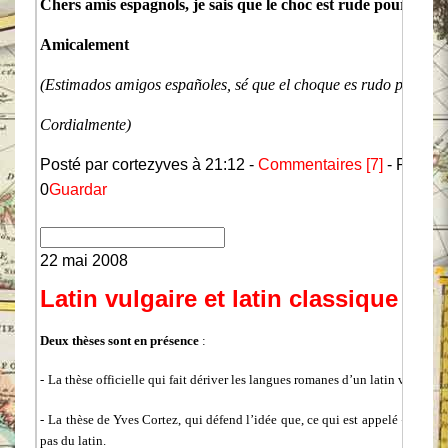
Chers amis espagnols, je sais que le choc est rude pour vous
Amicalement
(Estimados amigos españoles, sé que el choque es rudo para uste
Cordialmente)
Posté par cortezyves à 21:12 -
Commentaires [7]
- Permal
0
Guardar
22 mai 2008
Latin vulgaire et latin classique
Deux thèses sont en présence
:
-
La thèse officielle qui fait dériver les langues romanes d’un latin vulgaire,
-
La thèse de Yves Cortez, qui défend l’idée que, ce qui est appelé « latin vu
pas du latin.