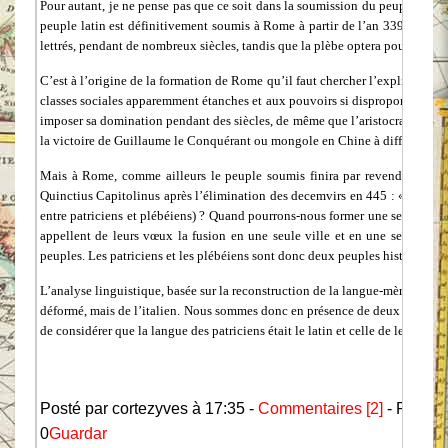
Pour autant, je ne pense pas que ce soit dans la soumission du peuple latin
peuple latin est définitivement soumis à Rome à partir de l’an 339, la langue
lettrés, pendant de nombreux siècles, tandis que la plèbe optera pour la lang
C’est à l’origine de la formation de Rome qu’il faut chercher l’explication
classes sociales apparemment étanches et aux pouvoirs si disproportionnés ?
imposer sa domination pendant des siècles, de même que l’aristocratie en Fr
la victoire de Guillaume le Conquérant ou mongole en Chine à différentes pé
Mais à Rome, comme ailleurs le peuple soumis finira par revendiquer un
Quinctius Capitolinus après l’élimination des decemvirs en 445 : « La supp
entre patriciens et plébéiens) ? Quand pourrons-nous former une seule ville
appellent de leurs vœux la fusion en une seule ville et en une seule pa
peuples. Les patriciens et les plébéiens sont donc deux peuples historiqueme
L’analyse linguistique, basée sur la reconstruction de la langue-mère des la
déformé, mais de l’italien. Nous sommes donc en présence de deux langues, le 
de considérer que la langue des patriciens était le latin et celle de le plèbe, l
Posté par cortezyves à 17:35 -
Commentaires [2]
- Permal
0
Guardar