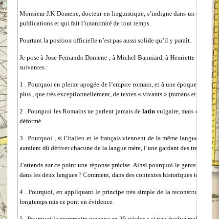
Monsieur J.K Domene, docteur en linguistique, s’indigne dans un commentair
publications et qui fait l’unanimité de tout temps.
Pourtant la position officielle n’est pas aussi solide qu’il y paraît.
Je pose à Jose Fernando Domene , à Michel Banniard, à Henriette Walter et à
suivantes :
1 . Pourquoi en pleine apogée de l’empire romain, et à une époque où les Ro
plus , que très exceptionnellement, de textes « vivants » (romans et pièces de
2 . Pourquoi les Romains ne parlent jamais de
latin
vulgaire, mais de
langu
déformé.
3 . Pourquoi , si l’italien et le français viennent de la même langue mère, l
auraient dû dériver chacune de la langue mère, l’une gardant des traits que l
J’attends sur ce point une réponse précise. Ainsi pourquoi le genre neutre 
dans les deux langues ? Comment, dans des contextes historiques totalement d
4 . Pourquoi, en appliquant le principe très simple de la reconstruction 
longtemps mis ce pont en évidence.
5 . Pourquoi la grammaire grecque en 25 siècles a si peu évolué malgré que 