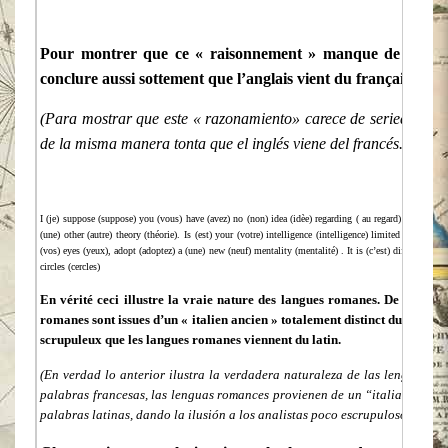
Pour montrer que ce « raisonnement » manque de sérieux , 
conclure aussi sottement que l’anglais vient du français
(Para mostrar que este « razonamiento» carece de seriedad, he e
de la misma manera tonta que el inglés viene del francés.)
I (je) suppose (suppose) you (vous) have (avez) no (non) idea (idèe) regarding ( au regard) the main (m
(une) other (autre) theory (théorie). Is (est) your (votre) intelligence (intelligence) limited (limitée
(vos) eyes (yeux), adopt (adoptez) a (une) new (neuf) mentality (mentalité) . It is (c’est) difficult (d
circles (cercles)
En vérité ceci illustre la vraie nature des langues romanes. De même 
romanes sont issues d’un « italien ancien » totalement distinct du latin , 
scrupuleux que les langues romanes viennent du latin.
(En verdad lo anterior ilustra la verdadera naturaleza de las lenguas 
palabras francesas, las lenguas romances provienen de un “italiano antigu
palabras latinas, dando la ilusión a los analistas poco escrupulosos que l