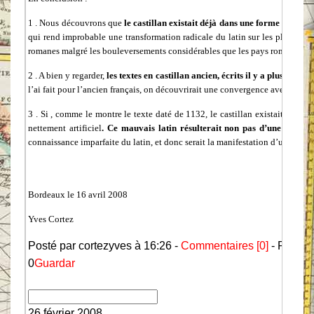
1 . Nous découvrons que
le castillan existait déjà dans une forme très pro
qui rend improbable une transformation radicale du latin sur les plans de l
romanes malgré les bouleversements considérables que les pays romans ont 
2 . A bien y regarder,
les textes en castillan ancien, écrits il y a plus de 80
l’ai fait pour l’ancien français, on découvrirait une convergence avec l’italie
3 . Si , comme le montre le texte daté de 1132, le castillan existait à cette
nettement artificiel
. Ce mauvais latin résulterait non pas d’une transfo
connaissance imparfaite du latin, et donc serait la manifestation d’un jargon «
Bordeaux le 16 avril 2008
Yves Cortez
Posté par cortezyves à 16:26 -
Commentaires [0]
- Permal
0
Guardar
26 février 2008