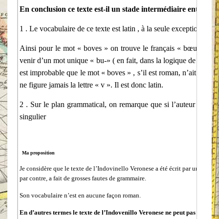
En conclusion ce texte est-il un stade intermédiaire entre le lat
1 . Le vocabulaire de ce texte est latin , à la seule exception du 
Ainsi pour le mot « boves » on trouve le français « bœuf », l’i
venir d’un mot unique « bu-» ( en fait, dans la logique de ma théo
est improbable que le mot « boves » , s’il est roman, n’ait pas
ne figure jamais la lettre « v ». Il est donc latin.
2 . Sur le plan grammatical, on remarque que si l’auteur a voulu 
singulier
Ma proposition
Je considère que le texte de l’Indovinello Veronese a été écrit par une personn
par contre, a fait de grosses fautes de grammaire.
Son vocabulaire n’est en aucune façon roman.
En d’autres termes le texte de l’Indovenillo Veronese ne peut pas être c