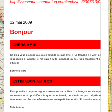
http://yvescortez.canalblog.com/archives/2007/10/03/6
_____________________________________________
12 mai 2009
Bonjour
CHERS AMIS
Ce blog vous propose quelques extraits de mon livre « Le français ne vient pas du latin »
l’opposition à laquelle je me suis heurté, pensant un peu trop rapidement que toute 
officielle
Bonne lecture
ESTIMADOS AMIGOS
Este portal les propone algunos extractos de mi libro “ Le français ne vient pas du la
subestimado la oposición a la que me enfrenté, pensando un poco rápidamente que cu
incoherencias.
Encontrarán extractos en español en el sitio “El castellano no viene del la
Feliz lectura