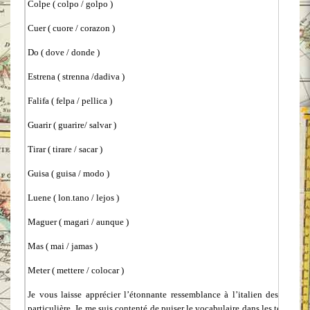
Colpe ( colpo / golpo )
Cuer ( cuore / corazon )
Do ( dove / donde )
Estrena ( strenna /dadiva )
Falifa ( felpa / pellica )
Guarir ( guarire/ salvar )
Tirar ( tirare / sacar )
Guisa ( guisa / modo )
Luene ( lon.tano / lejos )
Maguer ( magari / aunque )
Mas ( mai / jamas )
Meter ( mettere / colocar )
Je vous laisse apprécier l’étonnante ressemblance à l’italien des mots d
particulière. Je me suis contenté de puiser le vocabulaire dans les textes a