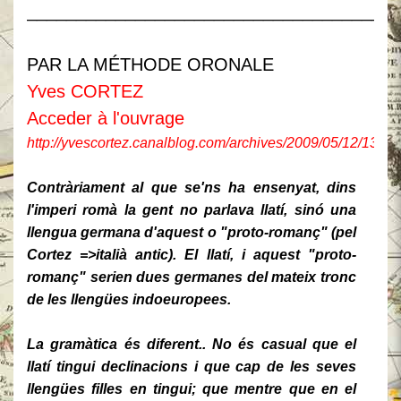
______________________________________
PAR LA MÉTHODE ORONALE
Yves CORTEZ
Acceder à l'ouvrage
http://yvescortez.canalblog.com/archives/2009/05/12/137
Contràriament al que se'ns ha ensenyat, dins
l'imperi romà la gent no parlava llatí, sinó una
llengua germana d'aquest o "proto-romanç" (pel
Cortez =>italià antic). El llatí, i aquest "proto-
romanç" serien dues germanes del mateix tronc
de les llengües indoeuropees.
La gramàtica és diferent..
No és casual que el
llatí tingui declinacions i que cap de les seves
llengües filles en tingui; que mentre que en el