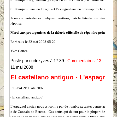
6 . Pourquoi l’ancien français et l’espagnol ancien nous rapprochent de l’ita
Je me contente de ces quelques questions, mais la liste de nos interrogation
réponse
.
Merci aux protagonistes de la théorie officielle de répondre point par poi
Bordeaux le 22 mai 2008-05-22
Yves Cortez
Posté par cortezyves à 17:39 -
Commentaires [13]
- Perma
11 mai 2008
El castellano antiguo - L'espagnol 
L’ESPAGNOL ANCIEN
( El castellano antiguo)
L’espagnol ancien nous est connu par de nombreux textes , entre autres: « E
»
de Gonzalo de Berceo…Ces écrits qui datent pour la plupart des alentours
identique au vocabulaire de l’espagnol contemporain. A titre d’exemple n