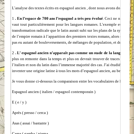
L’analyse des textes écrits en espagnol ancien , dont nous avons donné un b
1
. En l’espace de 700 ans l’espagnol a très peu évolué
. Ceci ne nous éton
vaut tout particulièrement pour les langues romanes. L’exemple espagnol 
transformation radicale que le latin aurait subi sur les plans de la syntaxe,
de l’empire romain à l’apparition des premiers textes romans, alors que dan
pas eu autant de bouleversements, de mélanges de population, et de guerres
2
. L’ espagnol ancien n’apparaît pas comme un stade de la langue interm
plus on remonte dans la temps et plus on devrait trouver de traces de latin.
l’italien et non du latin dans l’immense majorité des cas. J’ai étudié avec b
inventer une origine latine à tous les mots d’espagnol ancien, au besoin e
Je vous donne ci-dessous la comparaison entre les vocabulaires de l’espagno
Espagnol ancien ( italien / espagnol contemporain )
E ( e / y )
Après ( presso / cerca )
Asas ( assai / bastante )
Cama ( gamba / pierna