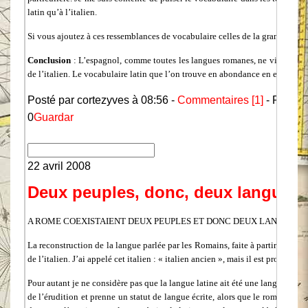
latin qu’à l’italien.
Si vous ajoutez à ces ressemblances de vocabulaire celles de la grammaire et 
Conclusion
:
L’espagnol, comme toutes les langues romanes, ne vient pas du
de l’italien. Le vocabulaire latin que l’on trouve en abondance en espagnol,
Posté par cortezyves à 08:56 -
Commentaires [1]
- Permal
0
Guardar
22 avril 2008
Deux peuples, donc, deux langues
A ROME COEXISTAIENT DEUX PEUPLES ET DONC DEUX LANGUES
La reconstruction de la langue parlée par les Romains, faite à partir des l
de l’italien. J’ai appelé cet italien : « italien ancien », mais il est probab
Pour autant je ne considère pas que la langue latine ait été une langue artifi
de l’érudition et prenne un statut de langue écrite, alors que le roman s’