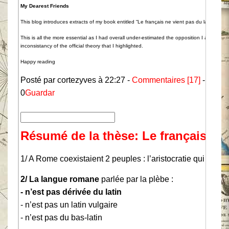
My Dearest Friends
This blog introduces extracts of my book entitled “Le français ne vient pas du latin” (F
This is all the more essential as I had overall under-estimated the opposition I am facin
inconsistancy of the official theory that I highlighted.
Happy reading
Posté par cortezyves à 22:27 -
Commentaires [17]
- Perma
0
Guardar
Résumé de la thèse: Le français ne 
1/ A Rome coexistaient 2 peuples : l’aristocratie qui parlait 
2/ La langue romane
parlée par la plèbe :
- n’est pas dérivée du latin
- n’est pas un latin vulgaire
- n’est pas du bas-latin