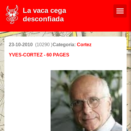
La vaca cega
desconfiada
23-10-2010
(10290 )
Categoria:
Cortez
YVES-CORTEZ - 60 PAGES