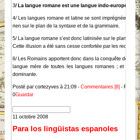
3
/ La langue romane est une langue indo-européenne
4/ Les langues romane et latine se sont imprégnées l’une
rien sur le plan de la syntaxe et de la grammaire.
5/ La langue romane s’est donc latinisée sur le plan lexical
Cette illusion a été sans cesse confortée par les recherche
6/ Les Romains apportent donc dans la conquête de l’Em
langue mère de toutes les langues romanes ; et le latin
dominante.
Posté par cortezyves à 21:09 -
Commentaires [8]
- Permal
0
Guardar
11 octobre 2008
Para los lingüistas espanoles