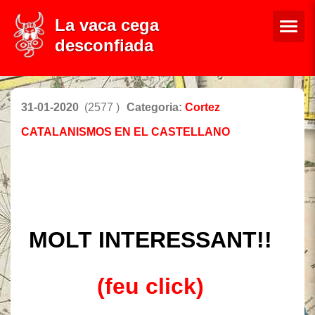
La vaca cega
desconfiada
31-01-2020
(2577 )
Categoria:
Cortez
CATALANISMOS EN EL CASTELLANO
MOLT INTERESSANT!!
(feu click)