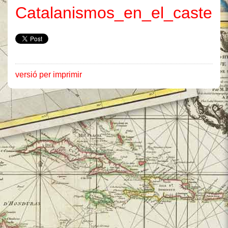
Catalanismos_en_el_castella
versió per imprimir