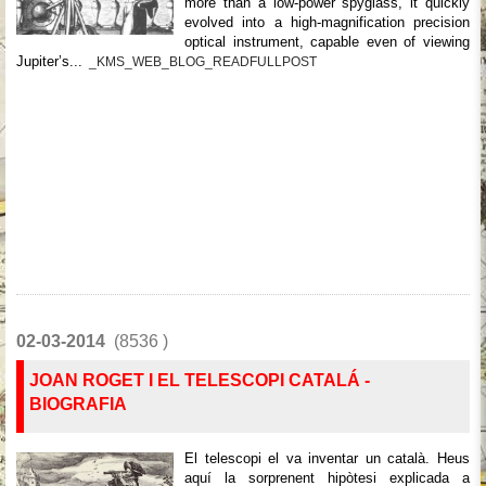
more than a low-power spyglass, it quickly
evolved into a high-magnification precision
optical instrument, capable even of viewing
Jupiter’s...
_KMS_WEB_BLOG_READFULLPOST
02-03-2014
(8536 )
JOAN ROGET I EL TELESCOPI CATALÁ -
BIOGRAFIA
El telescopi el va inventar un català. Heus
aquí la sorprenent hipòtesi explicada a