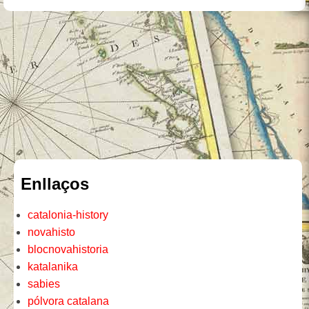
Enllaços
catalonia-history
novahisto
blocnovahistoria
katalanika
sabies
pólvora catalana