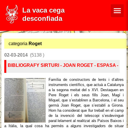
La vaca cega
desconfiada
categoria
Roget
02-03-2014
(5138 )
BIBLIOGRAFY SIRTURI - JOAN ROGET - ESPASA -
Família de constructors de lents i d’altres
instruments científics, que actuà a Catalunya
a la segona meitat del s XVI. Destaquen en
Pere Roget i els seus fills Joan, Magí i
Miquel, que s’establiren a Barcelona, i el seu
germà Joan Roget, que s’establí a Girona.
Hom ha considerat que llur treball en el camp
de la invenció del telescopi s’esdevingué
paral·lelament al realitzat als Països Baixos i
a Itàlia, la qual cosa ha permès a alguns investigadors de situar