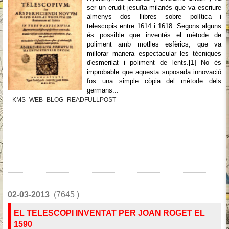
ser un erudit jesuïta milanès que va escriure
almenys dos llibres sobre política i
telescopis entre 1614 i 1618. Segons alguns
és possible que inventés el mètode de
poliment amb motlles esfèrics, que va
millorar manera espectacular les tècniques
d'esmerilat i poliment de lents.[1] No és
improbable que aquesta suposada innovació
fos una simple còpia del mètode dels
germans...
_KMS_WEB_BLOG_READFULLPOST
02-03-2013
(7645 )
EL TELESCOPI INVENTAT PER JOAN ROGET EL
1590