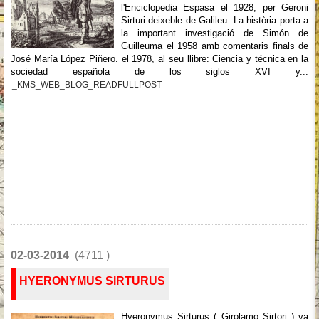
l'Enciclopedia Espasa el 1928, per Geroni
Sirturi deixeble de Galileu. La història porta a
la important investigació de Simón de
Guilleuma el 1958 amb comentaris finals de
José María López Piñero. el 1978, al seu llibre: Ciencia y técnica en la
sociedad española de los siglos XVI y...
_KMS_WEB_BLOG_READFULLPOST
02-03-2014
(4711 )
HYERONYMUS SIRTURUS
Hyeronymus Sirturus ( Girolamo Sirtori ) va