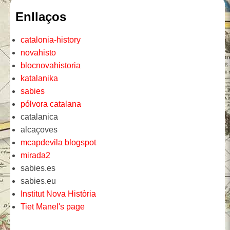
Enllaços
catalonia-history
novahisto
blocnovahistoria
katalanika
sabies
pólvora catalana
catalanica
alcaçoves
mcapdevila blogspot
mirada2
sabies.es
sabies.eu
Institut Nova Història
Tiet Manel's page