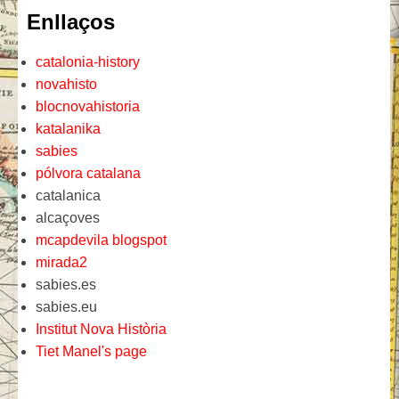
Enllaços
catalonia-history
novahisto
blocnovahistoria
katalanika
sabies
pólvora catalana
catalanica
alcaçoves
mcapdevila blogspot
mirada2
sabies.es
sabies.eu
Institut Nova Història
Tiet Manel's page